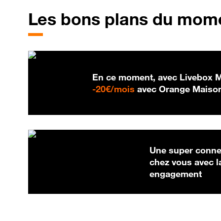
Les bons plans du mom
En ce moment, avec Livebox Ma
20 € par mois
-
20€/mois
avec Orange Maison
Une super connex
chez vous avec l
engagement