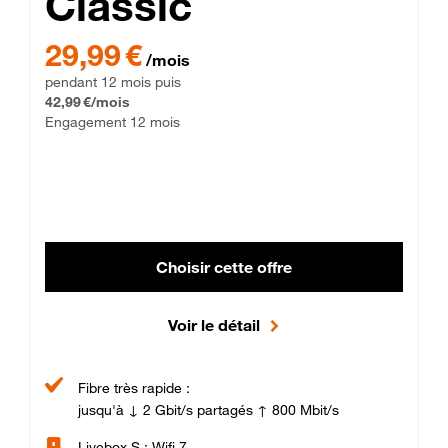
Classic
29,99 € par mois pendant 12 mois puis 42,99 € par mois, Enga
29,99 €
/mois
pendant 12 mois puis
42,99 €/mois
Engagement 12 mois
Choisir cette offre
Voir le détail
Fibre très rapide :
jusqu'à ↓ 2 Gbit/s partagés ↑ 800 Mbit/s
Livebox S : Wifi 7