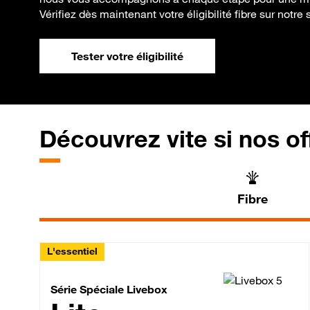
Vérifiez dès maintenant votre éligibilité fibre sur notre s
Tester votre éligibilité
Découvrez vite si nos of
Fibre
L'essentiel
Série Spéciale Livebox 
Série Spéciale Livebox