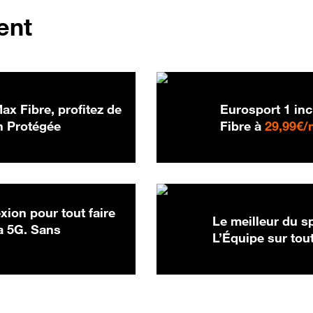
ent
x Fibre, profitez de
Eurosport 1 incl
 Protégée
Fibre à
29,99€/
ion pour tout faire
Le meilleur du s
a 5G. Sans
L’Équipe sur tout