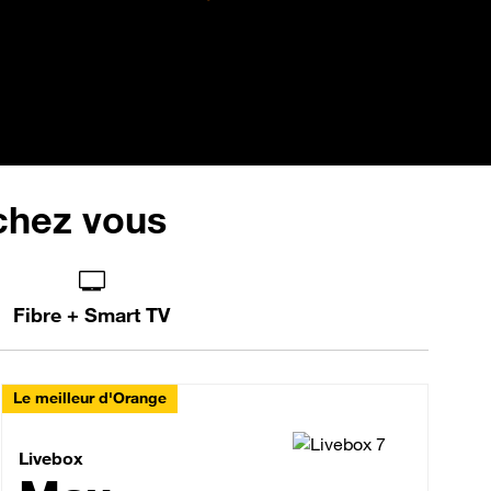
 chez vous
Fibre + Smart TV
Le meilleur d'Orange
Livebox Max Fibre
Livebox