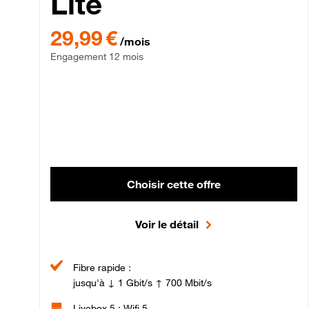
Lite
29,99 € par mois , Engagement 12 mois
29,99 €
/mois
Engagement 12 mois
Choisir cette offre
Voir le détail
Fibre rapide :
jusqu'à ↓ 1 Gbit/s ↑ 700 Mbit/s
Livebox 5 : Wifi 5