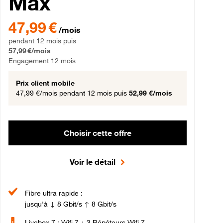
Max
gement 12 mois
47,99 € par mois pendant 12 mois puis 57,99 € par mois, Engageme
47,99 €
/mois
pendant 12 mois puis
57,99 €/mois
Engagement 12 mois
Prix client mobile
47,99 €/mois
pendant 12 mois puis
52,99 €/mois
Choisir cette offre
Voir le détail
Fibre ultra rapide :
jusqu'à ↓ 8 Gbit/s ↑ 8 Gbit/s
Livebox 7 : Wifi 7 + 3 Répéteurs Wifi 7