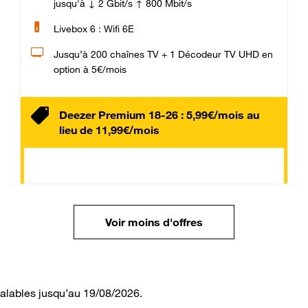
jusqu'à ↓ 2 Gbit/s ↑ 800 Mbit/s
Livebox 6 : Wifi 6E
Jusqu’à 200 chaînes TV + 1 Décodeur TV UHD en
option à 5€/mois
Deezer Premium 18-26 : 5,99€/mois au
lieu de 11,99€/mois
Voir moins d'offres
valables jusqu’au 19/08/2026.