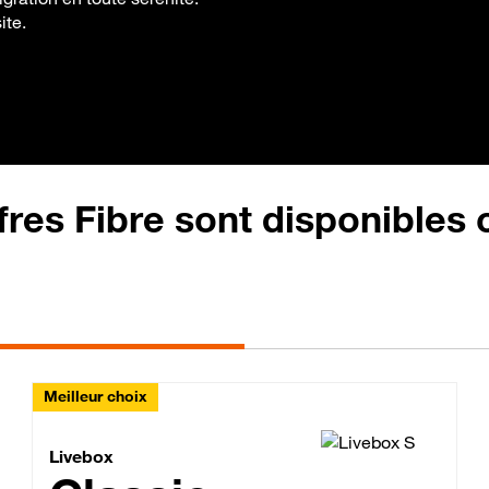
ite.
fres Fibre sont disponibles
Meilleur choix
Lite Fibre
Livebox Classic Fibre
Livebox