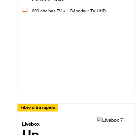
200 chaînes TV + 1 Décodeur TV UHD
Fibre ultra rapide
Livebox Up Fibre
Livebox
Up