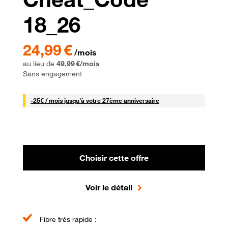
18_26
 Engagement 12 mois
24,99 € par mois pendant 0 mois puis 49,99 € par mois, Sans 
24,99 €
/mois
au lieu de
49,99 €/mois
Sans engagement
25 € par mois
-
25€ / mois
jusqu'à votre 27ème anniversaire
Choisir cette offre
Voir le détail
Fibre très rapide :