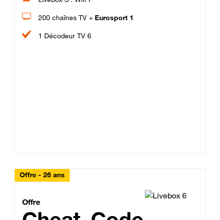
200 chaînes TV +
Eurosport 1
1 Décodeur TV 6
Offre - 26 ans
Cheat_Code Fibre_18_26
Offre
Cheat_Code