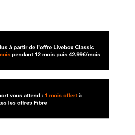
us à partir de l’offre Livebox Classic
29,99 € par mois
42,99 € par m
mois
pendant 12 mois puis
42,99€/mois
port vous attend :
1 mois offert
à
es les offres Fibre