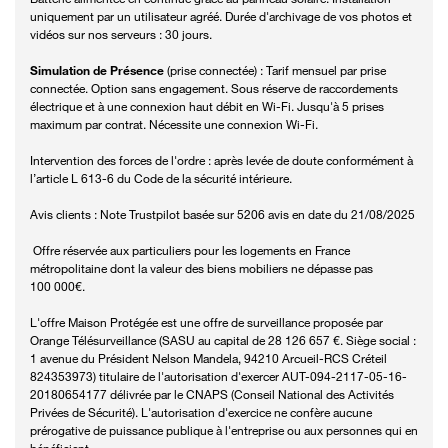
uniquement par un utilisateur agréé. Durée d'archivage de vos photos et
vidéos sur nos serveurs : 30 jours.
Simulation de Présence
(prise connectée) : Tarif mensuel par prise
connectée. Option sans engagement. Sous réserve de raccordements
électrique et à une connexion haut débit en Wi-Fi. Jusqu'à 5 prises
maximum par contrat. Nécessite une connexion Wi-Fi.
Intervention des forces de l'ordre : après levée de doute conformément à
l’article L 613-6 du Code de la sécurité intérieure.
Avis clients : Note Trustpilot basée sur 5206 avis en date du 21/08/2025
Offre réservée aux particuliers pour les logements en France
métropolitaine dont la valeur des biens mobiliers ne dépasse pas
100 000€.
L'offre Maison Protégée est une offre de surveillance proposée par
Orange Télésurveillance (SASU au capital de 28 126 657 €. Siège social :
1 avenue du Président Nelson Mandela, 94210 Arcueil-RCS Créteil
824353973) titulaire de l'autorisation d'exercer AUT-094-2117-05-16-
20180654177 délivrée par le CNAPS (Conseil National des Activités
Privées de Sécurité). L'autorisation d'exercice ne confère aucune
prérogative de puissance publique à l'entreprise ou aux personnes qui en