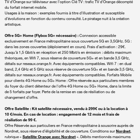
TV d’Orange sur téléviseur avec l'option Clé TV : trafic TV d'Orange décompté
du forfait internet mobile.
Usages à la maison : exemples fournis à titre d’illustration et susceptible
d’évolutions en fonction du contenu consulté. Le piratage nuit à la création
artistique.
Offre 5G+ Home (Flybox 5G+ nécessaire) :
Connexion accessible
exclusivement en France métropolitaine sous couverture 5G en 3,5GHz. 5G :
dans les zones couvertes (déploiement en cours). Frais d’activation : 29€.
Jusqu’à 1,5 Gbit/s en réception et 250 Mbit/s en émission : débits maximum
théoriques, en Wifi 7, sous réserve de couverture 5G+ et en bande 3,5 GHz,
détails sur reseaux.orange.fr. Avec équipements compatibles. Wifi 7 : en dual
band, 2,4 GHz et 5 GHz sous réserve de couverture 5G+ et en bande 3,5 GHz,
détails sur reseaux.orange.fr. Avec équipements compatibles. Forfaits Mobile
pour clients 4G Home ou 5G+ Home : Offre réservée aux particuliers membres
du foyer du client détenteur de l'offre 4G Home ou 5G+ Home, dans la limite
de 5 forfaits par foyer. Perte de la remise en cas de résiliation ou de
changement d’offre.
Offre Satellite : Kit satellite nécessaire, vendu à 299€ ou à la location à
10 €/mois. En cas de location : engagement de 12 mois et frais de
résiliation de 99 €.
Offre Réservée aux particuliers en France métropolitaine à souscrire auprès de
Nordnet, sous réserve d’éligibilité et de couverture. Conditions sur
Nordnet
,
rubrique «
Satellite Orange avec Nordnet
». Débits mentionnés maximums