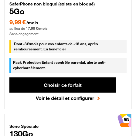
Forfait Orange bloqué (existe en no
SaferPhone non bloqué (existe en bloqué)
5Go
9,99 € par mois pendant 0 mois puis 17,99 € par mois, Sans engagement
9,99 €
/mois
au lieu de
17,99 €/mois
Sans engagement
8 € par mois
Dont -
8€/mois
pour vos enfants de -18 ans, après
remboursement.
En bénéficier
Pack Protection Enfant : contrôle parental, alerte anti-
cyberharcèlement.
Choisir ce forfait
Voir le détail et configurer
Forfait Orange Série Spéciale 130 g
Série Spéciale
130Go