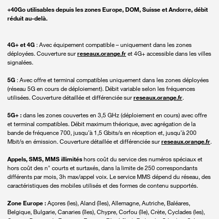
+40Go utilisables depuis les zones Europe, DOM, Suisse et Andorre, débit
réduit au-delà.
4G+ et 4G
: Avec équipement compatible – uniquement dans les zones
déployées. Couverture sur
reseaux.orange.fr
et 4G+ accessible dans les villes
signalées.
5G
: Avec offre et terminal compatibles uniquement dans les zones déployées
(réseau 5G en cours de déploiement). Débit variable selon les fréquences
utilisées. Couverture détaillée et différenciée sur
reseaux.orange.fr
.
5G+ :
dans les zones couvertes en 3,5 GHz (déploiement en cours) avec offre
et terminal compatibles. Débit maximum théorique, avec agrégation de la
bande de fréquence 700, jusqu’à 1,5 Gbits/s en réception et, jusqu’à 200
Mbit/s en émission. Couverture détaillée et différenciée sur
reseaux.orange.fr
.
Appels, SMS, MMS illimités
hors coût du service des numéros spéciaux et
hors coût des n° courts et surtaxés, dans la limite de 250 correspondants
différents par mois, 3h max/appel voix. Le service MMS dépend du réseau, des
caractéristiques des mobiles utilisés et des formes de contenu supportés.
Zone Europe :
Açores (les), Aland (îles), Allemagne, Autriche, Baléares,
Belgique, Bulgarie, Canaries (îles), Chypre, Corfou (île), Crète, Cyclades (les),