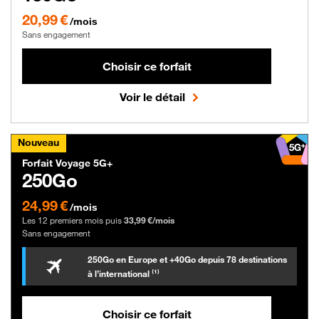
20,99 € par mois , Sans engagement
20,99 €
/mois
Sans engagement
Choisir ce forfait
Voir le détail
Nouveau
Forfait Orange Forfait Voyage 5G+ 2
Forfait Voyage 5G+
250Go
24,99 € par mois les 12 premiers mois puis 33,99 € par mois, Sans engagemen
24,99 €
/mois
Les 12 premiers mois puis
33,99 €/mois
Sans engagement
gigaoctet
gigaoctet
250
Go
en Europe et +40
Go
depuis 78 destinations
à l’international ⁽¹⁾
Choisir ce forfait