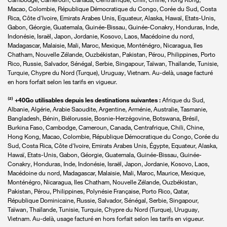
Macao, Colombie, République Démocratique du Congo, Corée du Sud, Costa
Rica, Côte d'Ivoire, Emirats Arabes Unis, Equateur, Alaska, Hawaï, Etats-Unis,
Gabon, Géorgie, Guatemala, Guinée-Bissau, Guinée-Conakry, Honduras, Inde,
Indonésie, Israël, Japon, Jordanie, Kosovo, Laos, Macédoine du nord,
Madagascar, Malaisie, Mali, Maroc, Mexique, Monténégro, Nicaragua, Iles
Chatham, Nouvelle Zélande, Ouzbékistan, Pakistan, Pérou, Philippines, Porto
Rico, Russie, Salvador, Sénégal, Serbie, Singapour, Taïwan, Thaïlande, Tunisie,
Turquie, Chypre du Nord (Turque), Uruguay, Vietnam. Au-delà, usage facturé
en hors forfait selon les tarifs en vigueur.
⁽²⁾
+40Go utilisables depuis les destinations suivantes :
Afrique du Sud,
Albanie, Algérie, Arabie Saoudite, Argentine, Arménie, Australie, Tasmanie,
Bangladesh, Bénin, Biélorussie, Bosnie-Herzégovine, Botswana, Brésil,
Burkina Faso, Cambodge, Cameroun, Canada, Centrafrique, Chili, Chine,
Hong Kong, Macao, Colombie, République Démocratique du Congo, Corée du
Sud, Costa Rica, Côte d'Ivoire, Emirats Arabes Unis, Égypte, Equateur, Alaska,
Hawaï, Etats-Unis, Gabon, Géorgie, Guatemala, Guinée-Bissau, Guinée-
Conakry, Honduras, Inde, Indonésie, Israël, Japon, Jordanie, Kosovo, Laos,
Macédoine du nord, Madagascar, Malaisie, Mali, Maroc, Maurice, Mexique,
Monténégro, Nicaragua, Iles Chatham, Nouvelle Zélande, Ouzbékistan,
Pakistan, Pérou, Philippines, Polynésie Française, Porto Rico, Qatar,
République Dominicaine, Russie, Salvador, Sénégal, Serbie, Singapour,
Taïwan, Thaïlande, Tunisie, Turquie, Chypre du Nord (Turque), Uruguay,
Vietnam. Au-delà, usage facturé en hors forfait selon les tarifs en vigueur.