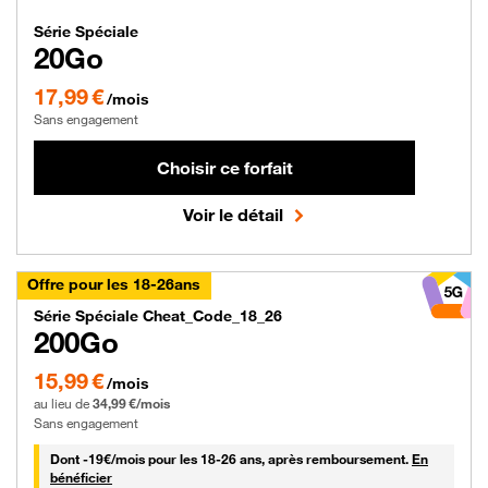
Forfait Orange Série Spéciale 20 gig
Série Spéciale
20Go
17,99 € par mois , Sans engagement
17,99 €
/mois
Sans engagement
Choisir ce forfait
Voir le détail
Offre pour les 18-26ans
Forfait Orange Série Spéciale Chea
Série Spéciale Cheat_Code_18_26
200Go
15,99 € par mois pendant 0 mois puis 34,99 € par mois, Sans engagement
15,99 €
/mois
au lieu de
34,99 €/mois
Sans engagement
19 € par mois
Dont -
19€/mois
pour les 18-26 ans, après remboursement.
En
bénéficier