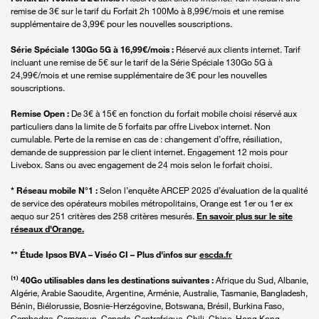
remise de 3€ sur le tarif du Forfait 2h 100Mo à 8,99€/mois et une remise
supplémentaire de 3,99€ pour les nouvelles souscriptions.
Série Spéciale 130Go 5G à 16,99€/mois :
Réservé aux clients internet. Tarif
incluant une remise de 5€ sur le tarif de la Série Spéciale 130Go 5G à
24,99€/mois et une remise supplémentaire de 3€ pour les nouvelles
souscriptions.
Remise Open :
De 3€ à 15€ en fonction du forfait mobile choisi réservé aux
particuliers dans la limite de 5 forfaits par offre Livebox internet. Non
cumulable. Perte de la remise en cas de : changement d’offre, résiliation,
demande de suppression par le client internet. Engagement 12 mois pour
Livebox. Sans ou avec engagement de 24 mois selon le forfait choisi.
* Réseau mobile N°1 :
Selon l’enquête ARCEP 2025 d’évaluation de la qualité
de service des opérateurs mobiles métropolitains, Orange est 1er ou 1er ex
aequo sur 251 critères des 258 critères mesurés.
En savoir plus sur le site
réseaux d'Orange.
** Étude Ipsos BVA – Viséo CI – Plus d'infos sur
escda.fr
⁽¹⁾ 40Go utilisables dans les destinations suivantes :
Afrique du Sud, Albanie,
Algérie, Arabie Saoudite, Argentine, Arménie, Australie, Tasmanie, Bangladesh,
Bénin, Biélorussie, Bosnie-Herzégovine, Botswana, Brésil, Burkina Faso,
Cambodge, Cameroun, Canada, Centrafrique, Chili, Chine, Hong Kong,