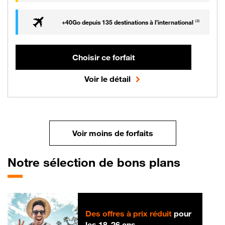
gigaoctet
+40
Go
depuis 135 destinations à l’international
⁽²⁾
Choisir ce forfait
Voir le détail
Voir moins de forfaits
Notre sélection de bons plans
Des offres à prix réduit
pour
les 18-26 ans