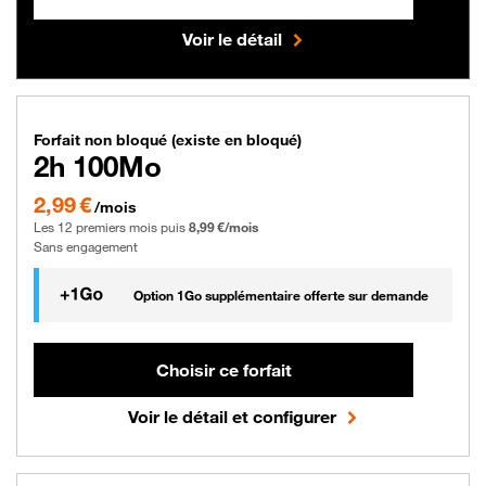
Voir le détail
Forfait Orange bloqué (existe en no
Forfait non bloqué (existe en bloqué)
2h 100Mo
2,99 € par mois les 12 premiers mois puis 8,99 € par mois, Sans engagement
2,99 €
/mois
Les 12 premiers mois puis
8,99 €/mois
Sans engagement
gigaoctet
Option 1
Go
supplémentaire offerte sur demande
Choisir ce forfait
Voir le détail et configurer