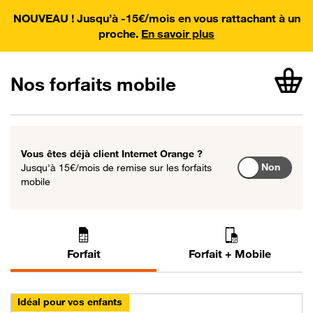
Affichage de 3 nouvelles offres
NOUVEAU ! Jusqu’à -15€/mois en vous rattachant à un
proche.
En savoir plus
Nos forfaits mobile
article
Vous êtes déjà client Internet Orange ?
15 € par mois
Non
Jusqu'à
15€/mois
de remise sur les forfaits
mobile
Forfait
Forfait + Mobile
sur 6 forfaits disponibles
Idéal pour vos enfants