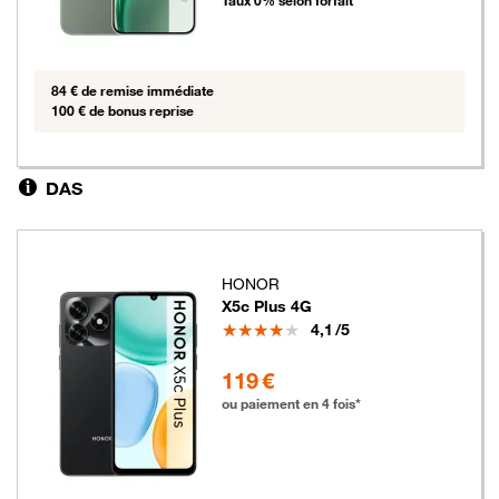
Taux 0% selon forfait
84 € de remise immédiate
100 € de bonus reprise
DAS
HONOR
X5c Plus 4G
Note
4,1
/5
119 euros
119 €
ou paiement en 4 fois*