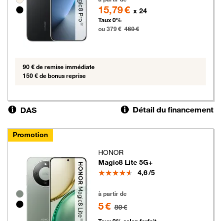
15,79 €
x 24
Taux 0%
ou 379 €
469 €
90 € de remise immédiate
150 € de bonus reprise
Détail du financement
DAS
Promotion
HONOR
Magic8 Lite 5G+
Note
4,6
/5
5 euros au lieu de 89 euros
Groupe de couleurs disponibles non sélectionnables
à partir de
5 €
89 €