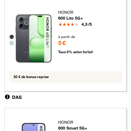
HONOR
600 Lite 5G+
Note
4,3
/5
5 euros
Groupe de couleurs disponibles non sélectionnables
à partir de
5 €
Taux 0% selon forfait
30 € de bonus reprise
DAS
HONOR
600 Smart 5G+