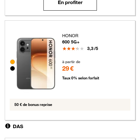
En profiter
HONOR
600 5G+
Note
3,3
/5
29 euros
Groupe de couleurs disponibles non sélectionnables
à partir de
29 €
Taux 0% selon forfait
50 € de bonus reprise
DAS