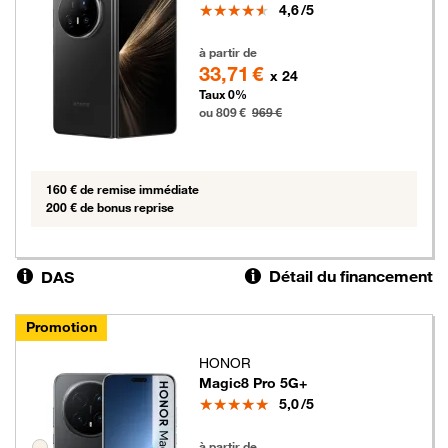
Note
4,6
/5
809 euros au lieu de 969 euros
à partir de
33,71 €
x 24
Taux 0%
ou 809 €
969 €
160 € de remise immédiate
200 € de bonus reprise
Détail du financement
DAS
Promotion
HONOR
Magic8 Pro 5G+
Note
5,0
/5
379 euros au lieu de 469 euros
Groupe de couleurs disponibles non sélectionnables
à partir de