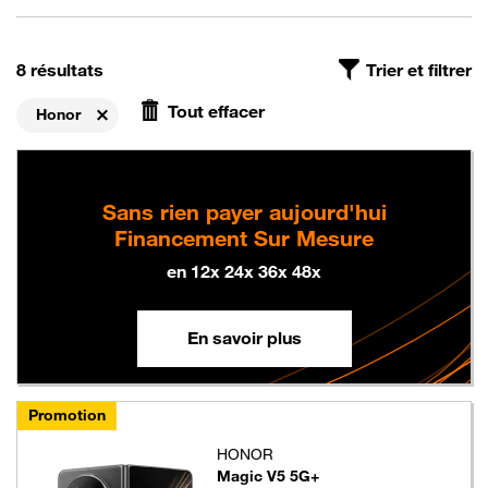
On a trouvé
, avec le filtre Les mobiles neufs Honor, triés p
8 résultats
Trier et filtrer
Tout effacer
Honor
Supprimer
Sans rien payer aujourd'hui
Financement Sur Mesure
en 12x 24x 36x 48x
En savoir plus
Promotion
HONOR
Magic V5 5G+