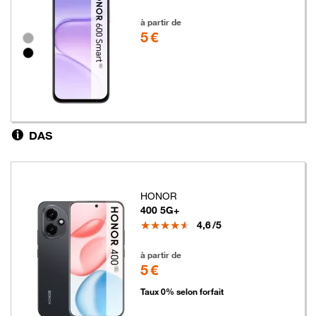
5 euros
à partir de
5 €
Groupe de couleurs disponibles non sélectionnables
DAS
HONOR
400 5G+
Note
4,6
/5
5 euros
à partir de
5 €
Taux 0% selon forfait