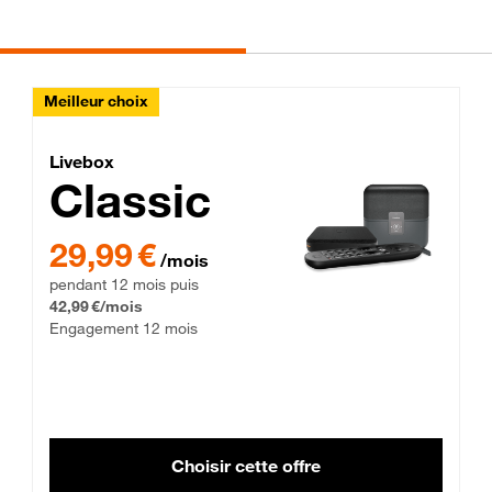
Meilleur choix
Lite Fibre
Livebox Classic Fibre
Livebox
Classic
29,99 € par mois pendant 12 mois puis 42,99 € par mois, Enga
29,99 €
/mois
pendant 12 mois puis
42,99 €/mois
Engagement 12 mois
Choisir cette offre