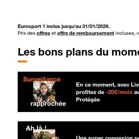
Eurosport 1 inclus jusqu'au 31/01/2029.
Prix des
offres
et
offre de remboursement
incluses, 
Les bons plans du mom
En ce moment, avec Liv
20
profitez de
-
20€/mois
av
Protégée
Une super connexion po