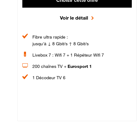
Choisir cette offre
Voir le détail
Fibre ultra rapide :
jusqu'à ↓ 8 Gbit/s ↑ 8 Gbit/s
Livebox 7 : Wifi 7 + 1 Répéteur Wifi 7
200 chaînes TV +
Eurosport 1
1 Décodeur TV 6