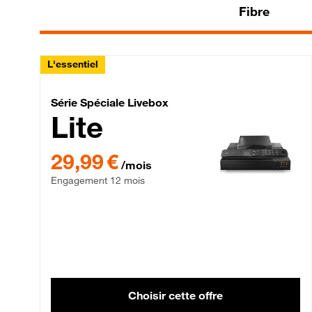
Fibre
L'essentiel
Série Spéciale Livebox 
Série Spéciale Livebox
Lite
29,99 € par mois , Engagement 12 mois
29,99 €
/mois
Engagement 12 mois
Choisir cette offre