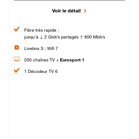
Voir le détail
Fibre très rapide :
jusqu'à ↓ 2 Gbit/s partagés ↑ 800 Mbit/s
Livebox S : Wifi 7
200 chaînes TV +
Eurosport 1
1 Décodeur TV 6