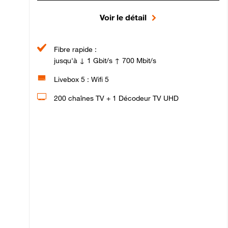
Voir le détail
Fibre rapide :
jusqu'à ↓ 1 Gbit/s ↑ 700 Mbit/s
Livebox 5 : Wifi 5
200 chaînes TV + 1 Décodeur TV UHD