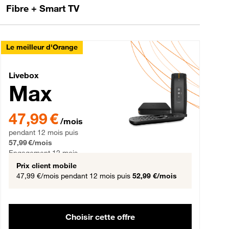
Fibre + Smart TV
Le meilleur d'Orange
Livebox Max Fibre
Livebox
Max
gement 12 mois
47,99 € par mois pendant 12 mois puis 57,99 € par mois, Engageme
47,99 €
/mois
pendant 12 mois puis
57,99 €/mois
Engagement 12 mois
Prix client mobile
47,99 €/mois
pendant 12 mois puis
52,99 €/mois
Choisir cette offre