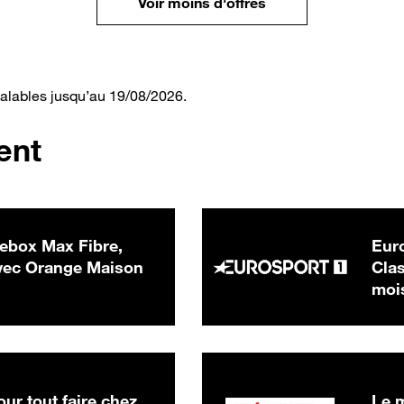
Voir moins d'offres
valables jusqu’au 19/08/2026.
ent
ebox Max Fibre,
Euro
 € par mois
ec Orange Maison
Clas
moi
ur tout faire chez
Le m