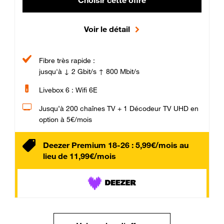
Choisir cette offre
Voir le détail
Fibre très rapide :
jusqu'à ↓ 2 Gbit/s ↑ 800 Mbit/s
Livebox 6 : Wifi 6E
Jusqu’à 200 chaînes TV + 1 Décodeur TV UHD en
option à 5€/mois
Deezer Premium 18-26 : 5,99€/mois au
lieu de 11,99€/mois