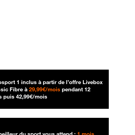
sport 1 inclus à partir de l’offre Livebox
29,99 € par mois
sic Fibre à
29,99€/mois
pendant 12
42,99 € par mois
s puis
42,99€/mois
eilleur du sport vous attend :
1 mois