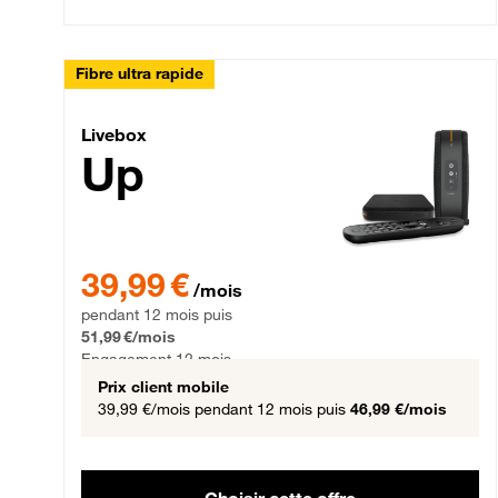
Fibre ultra rapide
Livebox Up Fibre
Livebox
Up
39,99 € par mois pendant 12 mois puis 51,99 € par mois,
39,99 €
/mois
pendant 12 mois puis
51,99 €/mois
Engagement 12 mois
Prix client mobile
39,99 €/mois
pendant 12 mois puis
46,99 €/mois