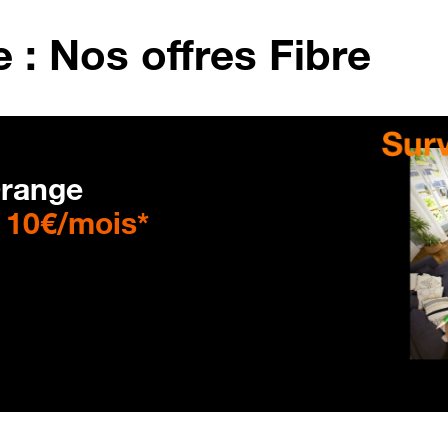
 : Nos offres Fibre
range
à
10€/mois*