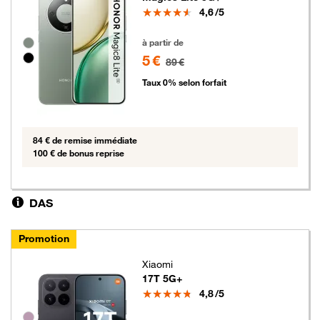
Note
4,6
/5
5 euros au lieu de 89 euros
Groupe de couleurs disponibles non sélectionnables
à partir de
5 €
89 €
Taux 0% selon forfait
84 € de remise immédiate
100 € de bonus reprise
DAS
Promotion
Xiaomi
17T 5G+
Note
4,8
/5
Groupe de couleurs disponibles non sélectionnables
5 euros au lieu de 89 euros