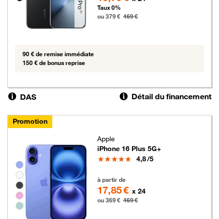
Taux 0%
ou 379 €
469 €
90 € de remise immédiate
150 € de bonus reprise
Détail du financement
DAS
Promotion
Apple
iPhone 16 Plus 5G+
Note
4,8
/5
Groupe de couleurs disponibles non sélectionnables
369 euros au lieu de 469 euros
à partir de
17,85 €
x 24
ou 369 €
469 €