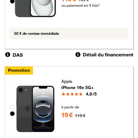
ou paiement en 4 fois*
50 € de remise immédiate
Détail du financement
DAS
Promotion
Apple
iPhone 16e 5G+
Note
4,8
/5
19 euros au lieu de 119 euros
Groupe de couleurs disponibles non sélectionnables
à partir de
19 €
119 €