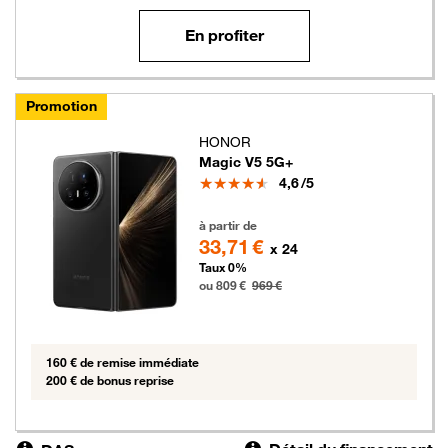
En profiter
Promotion
HONOR
Magic V5 5G+
Note
4,6
/5
809 euros au lieu de 969 euros
à partir de
33,71 €
x 24
Taux 0%
ou 809 €
969 €
160 € de remise immédiate
200 € de bonus reprise