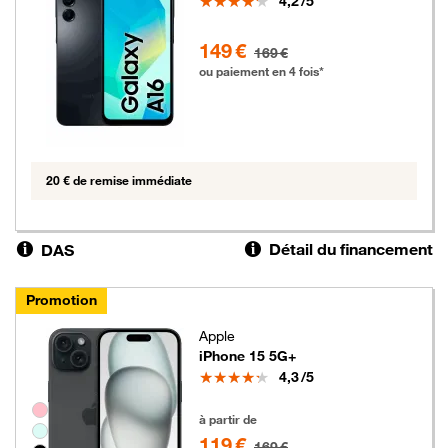
4,2
/5
149 euros au lieu de 169 euros
149 €
169 €
ou paiement en 4 fois*
20 € de remise immédiate
Détail du financement
DAS
Promotion
Apple
iPhone 15 5G+
Note
4,3
/5
Groupe de couleurs disponibles non sélectionnables
119 euros au lieu de 169 euros
à partir de
119 €
169 €