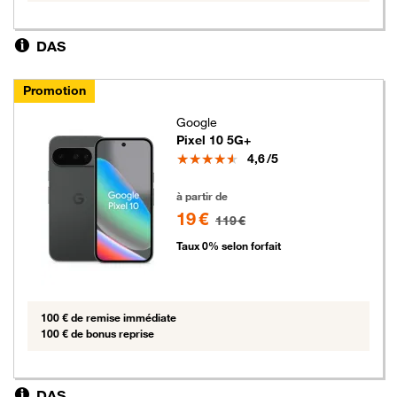
DAS
Promotion
Google
Pixel 10 5G+
Note
4,6
/5
19 euros au lieu de 119 euros
à partir de
19 €
119 €
Taux 0% selon forfait
100 € de remise immédiate
100 € de bonus reprise
DAS