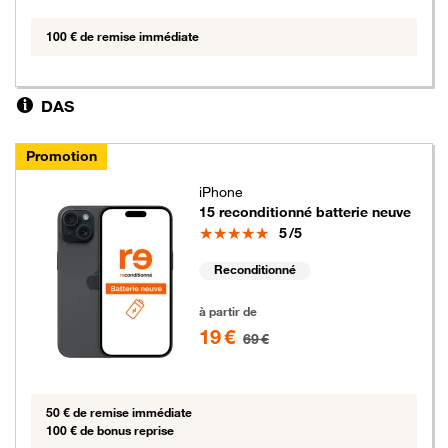
100 € de remise immédiate
DAS
Promotion
iPhone
15 reconditionné batterie neuve
Note
5
/5
Reconditionné
19 euros au lieu de 69 euros
à partir de
19 €
69 €
50 € de remise immédiate
100 € de bonus reprise