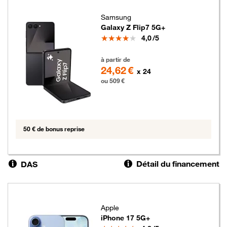
Samsung
Galaxy Z Flip7 5G+
Note
4,0
/5
509 euros
à partir de
24,62 €
x 24
ou 509 €
50 € de bonus reprise
Détail du financement
DAS
Apple
iPhone 17 5G+