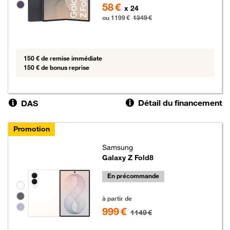
58 €
x 24
ou 1199 €
1349 €
150 € de remise immédiate
150 € de bonus reprise
Détail du financement
DAS
Promotion
Samsung
Galaxy Z Fold8
En précommande
Groupe de couleurs disponibles non sélectionnables
999 euros au lieu de 1149 euros
à partir de
999 €
1149 €