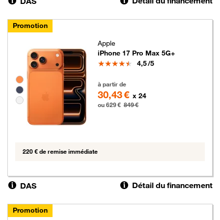
Détail du financement
DAS
Promotion
Apple
iPhone 17 Pro Max 5G+
Note
4,5
/5
Groupe de couleurs disponibles non sélectionnables
629 euros au lieu de 849 euros
à partir de
30,43 €
x 24
ou 629 €
849 €
220 € de remise immédiate
Détail du financement
DAS
Promotion