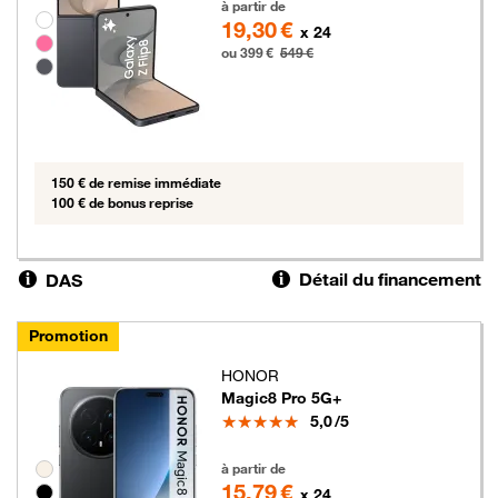
à partir de
Groupe de couleurs disponibles non sélectionnables
19,30 €
x 24
ou 399 €
549 €
150 € de remise immédiate
100 € de bonus reprise
Détail du financement
DAS
Promotion
HONOR
Magic8 Pro 5G+
Note
5,0
/5
379 euros au lieu de 469 euros
Groupe de couleurs disponibles non sélectionnables
à partir de
15,79 €
x 24