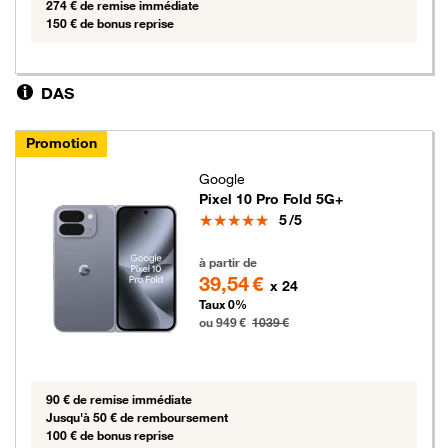
274 € de remise immédiate
150 € de bonus reprise
DAS
Promotion
Google
Pixel 10 Pro Fold 5G+
Note
5
/5
949 euros au lieu de 1039 euros
à partir de
39,54 €
x 24
Taux 0%
ou 949 €
1039 €
90 € de remise immédiate
Jusqu'à 50 € de remboursement
100 € de bonus reprise