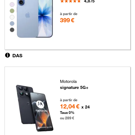
Note
4,8
/5
Groupe de couleurs disponibles non sélectionnables
399 euros
à partir de
399 €
DAS
Motorola
signature 5G+
289 euros
à partir de
12,04 €
x 24
Taux 0%
ou 289 €