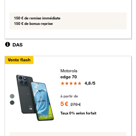
150 € de remise immédiate
150 € de bonus reprise
DAS
Vente flash
Motorola
edge 70
Note
4,8
/5
5 euros au lieu de 279 euros
Groupe de couleurs disponibles non sélectionnables
à partir de
5 €
279 €
Taux 0% selon forfait