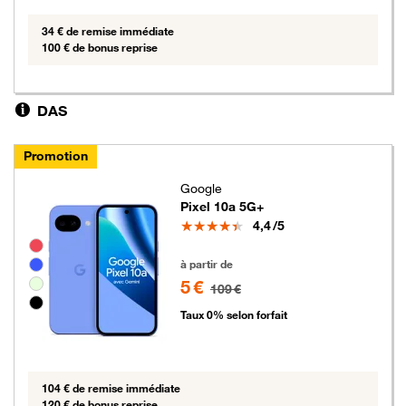
34 € de remise immédiate
100 € de bonus reprise
DAS
Promotion
Google
Pixel 10a 5G+
Note
4,4
/5
Groupe de couleurs disponibles non sélectionnables
5 euros au lieu de 109 euros
à partir de
5 €
109 €
Taux 0% selon forfait
104 € de remise immédiate
120 € de bonus reprise