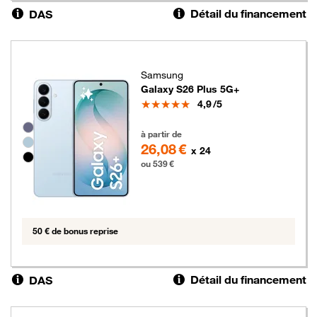
Détail du financement
DAS
Samsung
Galaxy S26 Plus 5G+
Note
4,9
/5
Groupe de couleurs disponibles non sélectionnables
539 euros
à partir de
26,08 €
x 24
ou 539 €
50 € de bonus reprise
Détail du financement
DAS