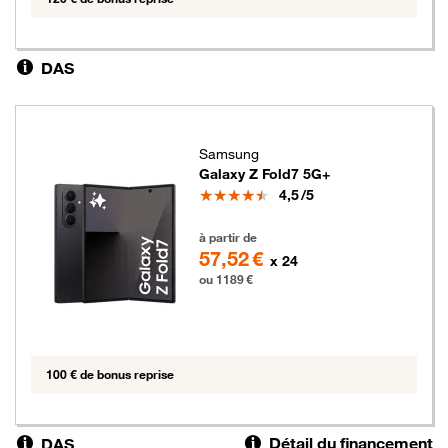
DAS
Samsung
Galaxy Z Fold7 5G+
Note
4,5
/5
1189 euros
à partir de
57,52 €
x 24
ou 1189 €
100 € de bonus reprise
Détail du financement
DAS