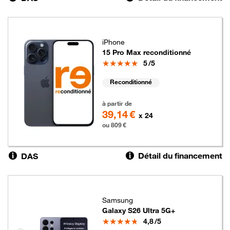
iPhone
15 Pro Max reconditionné
Note
5
/5
Reconditionné
809 euros
à partir de
39,14 €
x 24
ou 809 €
Détail du financement
DAS
Samsung
Galaxy S26 Ultra 5G+
Note
4,8
/5