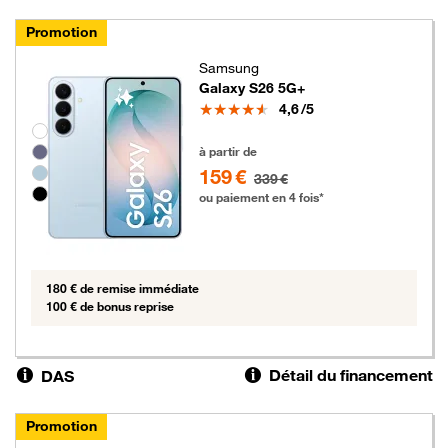
Promotion
Samsung
Galaxy S26 5G+
Note
4,6
/5
Groupe de couleurs disponibles non sélectionnables
159 euros au lieu de 339 euros
à partir de
159 €
339 €
ou paiement en 4 fois*
180 € de remise immédiate
100 € de bonus reprise
Détail du financement
DAS
Promotion