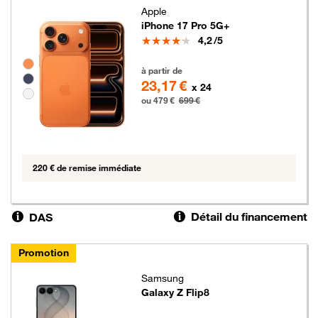
Apple
iPhone 17 Pro 5G+
Note
4,2
/5
Groupe de couleurs disponibles non sélectionnables
479 euros au lieu de 699 euros
à partir de
23,17 €
x 24
ou 479 €
699 €
220 € de remise immédiate
Détail du financement
DAS
Promotion
Samsung
Galaxy Z Flip8
399 euros au lieu de 549 euros