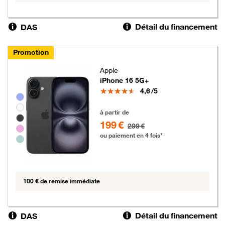
Détail du financement
DAS
Promotion
Apple
iPhone 16 5G+
Note
4,6
/5
Groupe de couleurs disponibles non sélectionnables
199 euros au lieu de 299 euros
à partir de
199 €
299 €
ou paiement en 4 fois*
100 € de remise immédiate
Détail du financement
DAS