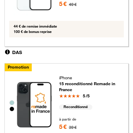
5 €
49 €
44 € de remise immédiate
100 € de bonus reprise
DAS
Promotion
iPhone
15 reconditionné Remade in
France
Note
5
/5
Groupe de couleurs disponibles non sélectionnables
Reconditionné
5 euros au lieu de 39 euros
à partir de
5 €
39 €