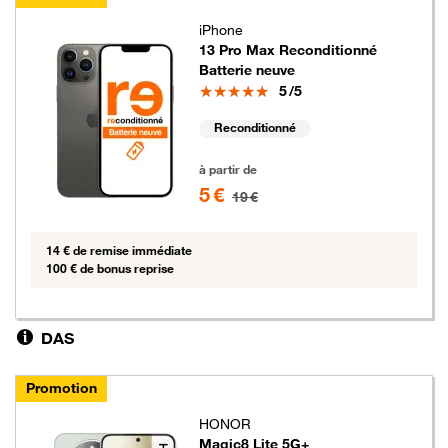
iPhone
13 Pro Max Reconditionné
Batterie neuve
Note
5
/5
Reconditionné
5 euros au lieu de 19 euros
à partir de
5 €
19 €
14 € de remise immédiate
100 € de bonus reprise
DAS
Promotion
HONOR
Magic8 Lite 5G+