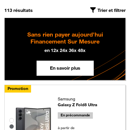
On a trouvé
, triés par pertinence
113 résultats
Trier et filtrer
Sans rien payer aujourd'hui
Financement Sur Mesure
en 12x 24x 36x 48x
En savoir plus
Promotion
Samsung
Galaxy Z Fold8 Ultra
En précommande
Groupe de couleurs disponibles non sélectionnables
1199 euros au lieu de 1349 euros
à partir de