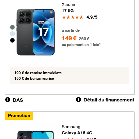
Xiaomi
17 5G
Note
4,9
/5
Groupe de couleurs disponibles non sélectionnables
149 euros au lieu de 269 euros
à partir de
149 €
269 €
ou paiement en 4 fois*
120 € de remise immédiate
150 € de bonus reprise
Détail du financement
DAS
Promotion
Samsung
Galaxy A16 4G
Note