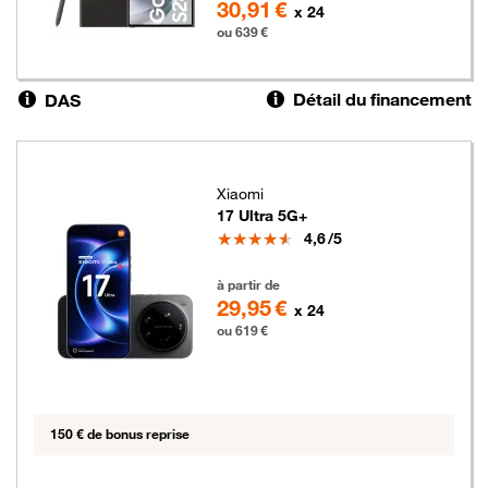
30,91 €
x 24
ou 639 €
Détail du financement
DAS
Xiaomi
17 Ultra 5G+
Note
4,6
/5
619 euros
à partir de
29,95 €
x 24
ou 619 €
150 € de bonus reprise