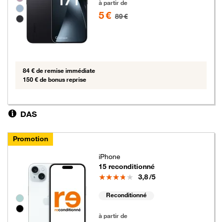
à partir de
5 €
89 €
84 € de remise immédiate
150 € de bonus reprise
DAS
Promotion
iPhone
15 reconditionné
Note
3,8
/5
Reconditionné
Groupe de couleurs disponibles non sélectionnables
5 euros au lieu de 49 euros
à partir de