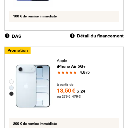
100 € de remise immédiate
Détail du financement
DAS
Promotion
Apple
iPhone Air 5G+
Note
4,8
/5
Groupe de couleurs disponibles non sélectionnables
279 euros au lieu de 479 euros
à partir de
13,50 €
x 24
ou 279 €
479 €
200 € de remise immédiate