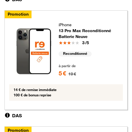
Promotion
iPhone
13 Pro Max Reconditionné
Batterie Neuve
Note
3
/5
Reconditionné
5 euros au lieu de 19 euros
à partir de
5 €
19 €
14 € de remise immédiate
100 € de bonus reprise
DAS
Promotion