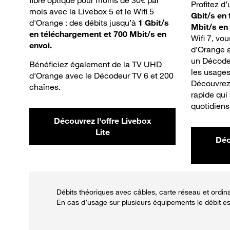
fibre optique pour moins de 30€ par
Profitez d
mois avec la Livebox 5 et le Wifi 5
Gbit/s en
d'Orange : des débits jusqu’à
1 Gbit/s
Mbit/s en
en téléchargement et 700 Mbit/s en
Wifi 7, vo
envoi.
d’Orange a
un Décodeu
Bénéficiez également de la TV UHD
les usages
d'Orange avec le Décodeur TV 6 et 200
Découvrez 
chaînes.
rapide qui
quotidiens
Découvrez l'offre Livebox
Lite
Déc
Débits théoriques avec câbles, carte réseau et ordin
En cas d’usage sur plusieurs équipements le débit es