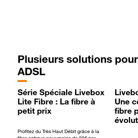
Plusieurs
solutions pour
ADSL
Série Spéciale Livebox
Livebo
Lite Fibre : La fibre à
Une c
petit prix
fibre 
évolut
Profitez du Très Haut Débit grâce à la