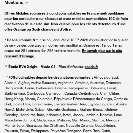
Mentions
Offres Mobiles soumises à conditions valables en France métropolitaine
pour les particuliers sur réseaux et avec mobiles compatibles. 10€ de frais
d’activation de la carte sim. Non valable pour les clients détenteurs d’une
offre Orange ou Sosh changeant d’offre.
* Réseau mobile N°1 :
Selon l’enquête ARCEP 2025 d’évaluation de la qualité
de service des opérateurs mobiles métropolitains, Orange est 1er ou 1er ex
aequo sur 251 critères des 258 critères mesurés.
En savoir plus sur le site
réseaux d'Orange.
** Étude BVA Xsight – Viséo CI – Plus d'infos sur
escda.fr
⁽¹⁾ 40Go utilisables depuis les destinations suivantes :
Afrique du Sud,
Albanie, Algérie, Arabie Saoudite, Argentine, Arménie, Australie, Tasmanie,
Bangladesh, Bénin, Biélorussie, Bosnie-Herzégovine, Botswana, Brésil,
Burkina Faso, Cambodge, Cameroun, Canada, Centrafrique, Chili, Chine,
Hong Kong, Macao, Colombie, République Démocratique du Congo, Corée du
Sud, Costa Rica, Côte d'Ivoire, Emirats Arabes Unis, Égypte, Equateur, Alaska,
Hawaï, Etats-Unis, Gabon, Géorgie, Guatemala, Guinée-Bissau, Guinée-
Conakry, Honduras, Inde, Indonésie, Israël, Japon, Jordanie, Kosovo, Laos,
Macédoine du nord, Madagascar, Malaisie, Mali, Maroc, Maurice, Mexique,
Monténégro, Nicaragua, Iles Chatham, Nouvelle Zélande, Ouzbékistan,
Pakistan, Pérou, Philippines, Polynésie Française, Porto Rico, Qatar,