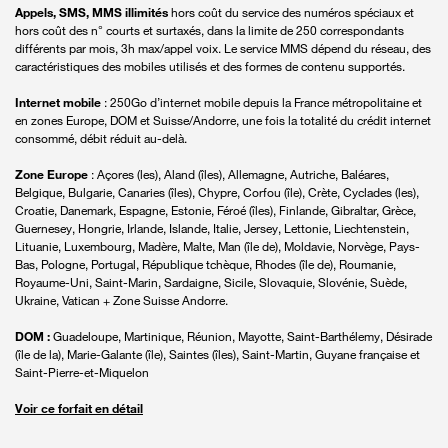
Appels, SMS, MMS illimités
hors coût du service des numéros spéciaux et
hors coût des n° courts et surtaxés, dans la limite de 250 correspondants
différents par mois, 3h max/appel voix. Le service MMS dépend du réseau, des
caractéristiques des mobiles utilisés et des formes de contenu supportés.
Internet mobile
: 250Go d’internet mobile depuis la France métropolitaine et
en zones Europe, DOM et Suisse/Andorre, une fois la totalité du crédit internet
consommé, débit réduit au-delà.
Zone Europe
: Açores (les), Aland (îles), Allemagne, Autriche, Baléares,
Belgique, Bulgarie, Canaries (îles), Chypre, Corfou (île), Crète, Cyclades (les),
Croatie, Danemark, Espagne, Estonie, Féroé (îles), Finlande, Gibraltar, Grèce,
Guernesey, Hongrie, Irlande, Islande, Italie, Jersey, Lettonie, Liechtenstein,
Lituanie, Luxembourg, Madère, Malte, Man (île de), Moldavie, Norvège, Pays-
Bas, Pologne, Portugal, République tchèque, Rhodes (île de), Roumanie,
Royaume-Uni, Saint-Marin, Sardaigne, Sicile, Slovaquie, Slovénie, Suède,
Ukraine, Vatican + Zone Suisse Andorre.
DOM :
Guadeloupe, Martinique, Réunion, Mayotte, Saint-Barthélemy, Désirade
(île de la), Marie-Galante (île), Saintes (îles), Saint-Martin, Guyane française et
Saint-Pierre-et-Miquelon
Voir ce forfait en détail