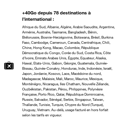
+40Go depuis 78 destinations à
l’international :
Afrique du Sud, Albanie, Algérie, Arabie Saoudite, Argentine,
Arménie, Australie, Tasmanie, Bangladesh, Bénin,
Biélorussie, Bosnie-Herzégovine, Botswana, Brésil, Burkina
Faso, Cambodge, Cameroun, Canada, Centrafrique, Chili,
Chine, Hong Kong, Macao, Colombie, République
Démocratique du Congo, Corée du Sud, Costa Rica, Côte
d'Ivoire, Emirats Arabes Unis, Égypte, Equateur, Alaska,
Hawaï, Etats-Unis, Gabon, Géorgie, Guatemala, Guinée-
Bissau, Guinée-Conakry, Honduras, Inde, Indonésie, Israël,
Japon, Jordanie, Kosovo, Laos, Macédoine du nord,
Madagascar, Malaisie, Mali, Maroc, Maurice, Mexique,
Monténégro, Nicaragua, Iles Chatham, Nouvelle Zélande,
Ouzbékistan, Pakistan, Pérou, Philippines, Polynésie
Française, Porto Rico, Qatar, République Dominicaine,
Russie, Salvador, Sénégal, Serbie, Singapour, Taïwan,
Thaïlande, Tunisie, Turquie, Chypre du Nord (Turque),
Uruguay, Vietnam. Au-delà, usage facturé en hors forfait
selon les tarifs en vigueur.