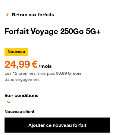
Retour aux forfaits
Forfait Voyage 250Go 5G+
Nouveau
24,99 € par mois les 12 premiers mois puis 33,99 € par mois, Sans
24,99 €
/mois
Les 12 premiers mois puis
33,99 €/mois
Sans engagement
Voir conditions
Choisir le forfait Forfait Voyage 250 giga Octet 5G+
Choisir le forfait Forfait Voyage 250 giga Octet 5G+
Nouveau client
Ajouter ce nouveau forfait