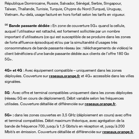
République Dominicaine, Russie, Salvador, Sénégal, Serbie, Singapour,
Taïwan, Thaïlande, Tunisie, Turquie, Chypre du Nord (Turque), Uruguay,
Vietnam. Au-delà, usage facturé en hors forfait selon les tarifs en vigueur.
⁽²⁾ Bande passante dédiée :
En zone de couverture 5G+ quand la cellule,
auquel l’utilisateur est rattaché, est fortement sollicitée par un nombre
important d’utilisateurs (ce qui est susceptible de se produire dans les zones
de forte affluence épisodique) et/ou par la simultanéité d’usages très
consommateurs de bande passante réseau (ex : téléchargements de vidéos) le
client bénéficiera d’une bande passante dédiée aux clients de l’offre 180 Go
5G+.
4G+ et 4G
: Avec équipement compatible – uniquement dans les zones
déployées. Couverture sur
reseaux.orange.fr
et 4G+ accessible dans les villes
signalées.
5G
: Avec offre et terminal compatibles uniquement dans les zones déployées
(réseau 5G en cours de déploiement). Débit variable selon les fréquences
utilisées. Couverture détaillée et différenciée sur
reseaux.orange.fr
.
5G+ :
dans les zones couvertes en 3,5 GHz (déploiement en cours) avec offre
et terminal compatibles. Débit maximum théorique, avec agrégation de la
bande de fréquence 700, jusqu’à 1,5 Gbits/s en réception et, jusqu’à 200
Mbit/s en émission. Couverture détaillée et différenciée sur
reseaux.orange.fr
.