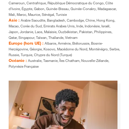
Cameroun, Centrafrique, République Démocratique du Congo, Côte
d'Ivoire, Égypte, Gabon, Guinée-Bissau, Guinée-Conakry, Madagascar,
Mali, Maroc, Maurice, Sénégal, Tunisie
Asie :
Arabie Saoudite, Bangladesh, Cambodge, Chine, Hong Kong,
Macao, Corée du Sud, Emirats Arabes Unis, Inde, Indonésie, Israël,
Japon, Jordanie, Laos, Malaisie, Ouzbékistan, Pakistan, Philippines,
Qatar, Singapour, Taïwan, Thaïlande, Vietnam
Europe (hors UE) :
Albanie, Arménie, Biélorussie, Bosnie-
Herzégovine, Géorgie, Kosovo, Macédoine du Nord, Monténégro, Serbie,
Russie, Turquie, Chypre du Nord (Turque)
Océanie :
Australie, Tasmanie, Îles Chatham, Nouvelle-Zélande,
Polynésie Française