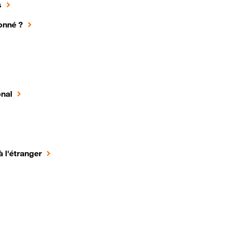
s
onné ?
onal
à l'étranger