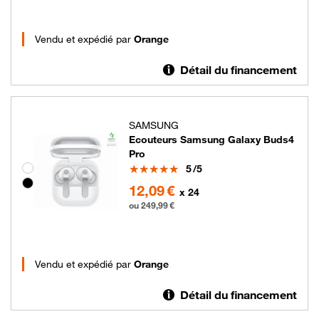
Vendu et expédié par
Orange
Détail du financement
SAMSUNG
Ecouteurs Samsung Galaxy Buds4
Pro
Note
Groupe de couleurs disponibles non sélectionnables
5
/5
249.99 euros
12,09 €
x 24
ou 249,99 €
Vendu et expédié par
Orange
Détail du financement