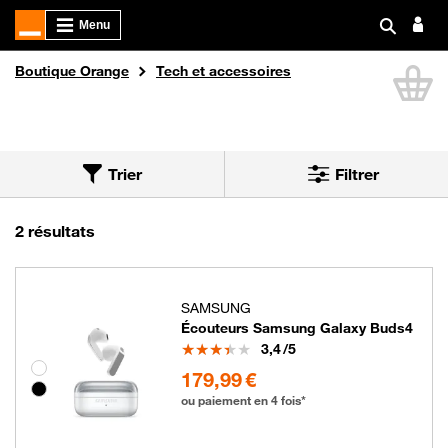
Boutique Orange
Tech et accessoires
Li
Trier
Filtrer
Trier par
Nous avons trouvé 2 résultats triés par pertine
2 résultats
SAMSUNG
Écouteurs Samsung Galaxy Buds4
Note
3,4
/5
Groupe de couleurs disponibles non sélectionnables
179.99 euros
179,99 €
ou paiement en 4 fois*