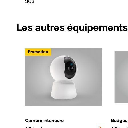
SOS
Les autres équipements 
Promotion
Caméra intérieure
Badges
1€ par mois au lieu de 5€ par mois
1€ par m