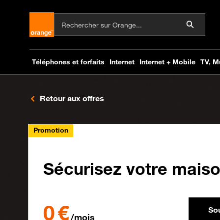
Retour aux offres
Promotion
Sécurisez votre mais
0€ par mois pendant 2 mois puis 40€ par mois
0 €
Sou
/mois