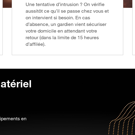
Une tentative d’intrusion ? On vérifie
aussitôt ce qu’il se passe chez vous et
on intervient si besoin. En cas
d’absence, un gardien vient sécuriser
votre domicile en attendant votre
retour (dans la limite de 15 heures
d’affilée).
atériel
uipements en