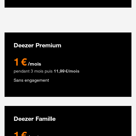
Deezer Premium
1 euros par mois pendant 3 mois puis 11.99 euros par mois
1 €
/mois
pendant 3 mois puis
11,99 €/mois
Sans engagement
Deezer Famille
1 euros par mois pendant 3 mois puis 19.99 euros par mois
1 €