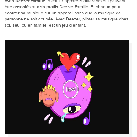
Avec
Deezer Famille
, c’est 13 appareils différents qui peuvent
être associés aux six profils Deezer Famille. Et chacun peut
écouter sa musique sur un appareil sans que la musique de
personne ne soit coupée. Avec Deezer, piloter sa musique chez
soi, seul ou en famille, est un jeu d’enfant.