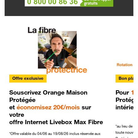
Offre exclusive
Bon plan
Souscrivez Orange Maison
Pour
1€
Protégée
Protége
et
économisez 20€/mois
sur
intérieu
votre
offre Internet Livebox Max Fibre
*au lieu de 5€
toute nouvell
*Offre valable du 04/06 au 19/08/26 inclus réservée aux