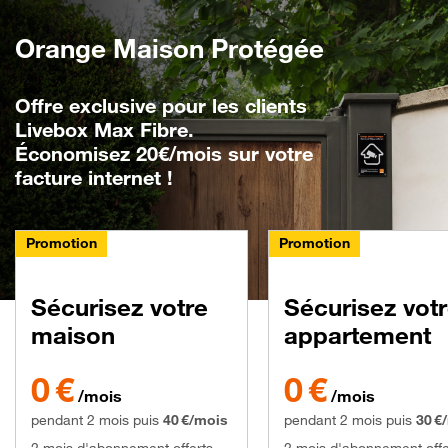
Orange Maison Protégée
Offre exclusive pour les clients
Livebox Max Fibre.
Économisez 20€/mois sur votre
facture internet !
Promotion
Promotion
Sécurisez votre
Sécurisez vot
maison
appartement
0€ par mois pendant 2 mois puis 40€ par mois
0€ par mois pendant 2 mo
0 €
0 €
/mois
/mois
pendant 2 mois puis
40 €/mois
pendant 2 mois puis
30 €
2 mois d'abonnement offerts
2 mois d'abonnement offe