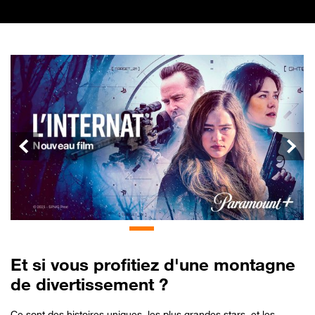
Précédent
Suiva
Et si vous profitiez d'une montagne
de divertissement ?
Ce sont des histoires uniques, les plus grandes stars, et les