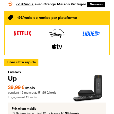
-20€/mois
avec Orange Maison Protégée
Nouveau
-5€/mois de remise par plateforme
Fibre ultra rapide
Livebox Up Fibre
Livebox
Up
39,99 € par mois pendant 12 mois puis 51,99 € par mois, Engagement 12 moi
39,99 €
/mois
pendant 12 mois puis
51,99 €/mois
Engagement 12 mois
Prix client mobile
39,99 €/mois
pendant 12 mois puis
46,99 €/mois