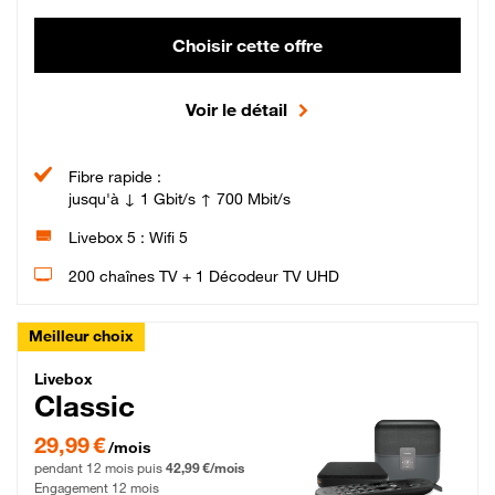
Choisir cette offre
Voir le détail
Fibre rapide :
jusqu'à ↓ 1 Gbit/s ↑ 700 Mbit/s
Livebox 5 : Wifi 5
200 chaînes TV + 1 Décodeur TV UHD
Meilleur choix
Livebox Classic Fibre
Livebox
Classic
29,99 € par mois pendant 12 mois puis 42,99 € par mois, Engagement 12 moi
29,99 €
/mois
pendant 12 mois puis
42,99 €/mois
Engagement 12 mois