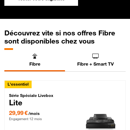
Découvrez vite si nos offres Fibre
sont disponibles chez vous
Fibre
Fibre + Smart TV
L'essentiel
Série Spéciale Livebox Lite Fibre
Série Spéciale Livebox
Lite
29,99 € par mois , Engagement 12 mois
29,99 €
/mois
Engagement 12 mois