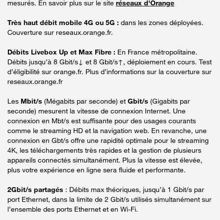
mesurés. En savoir plus sur le site
réseaux d'Orange
Très haut débit mobile 4G ou 5G :
dans les zones déployées.
Couverture sur reseaux.orange.fr.
Débits Livebox Up et Max Fibre :
En France métropolitaine.
Débits jusqu’à 8 Gbit/s↓ et 8 Gbit/s↑, déploiement en cours. Test
d’éligibilité sur orange.fr. Plus d’informations sur la couverture sur
reseaux.orange.fr
Les
Mbit/s
(Mégabits par seconde) et
Gbit/s
(Gigabits par
seconde) mesurent la vitesse de connexion Internet. Une
connexion en Mbt/s est suffisante pour des usages courants
comme le streaming HD et la navigation web. En revanche, une
connexion en Gbt/s offre une rapidité optimale pour le streaming
4K, les téléchargements très rapides et la gestion de plusieurs
appareils connectés simultanément. Plus la vitesse est élevée,
plus votre expérience en ligne sera fluide et performante.
2Gbit/s partagés
: Débits max théoriques, jusqu’à 1 Gbit/s par
port Ethernet, dans la limite de 2 Gbit/s utilisés simultanément sur
l’ensemble des ports Ethernet et en Wi-Fi.