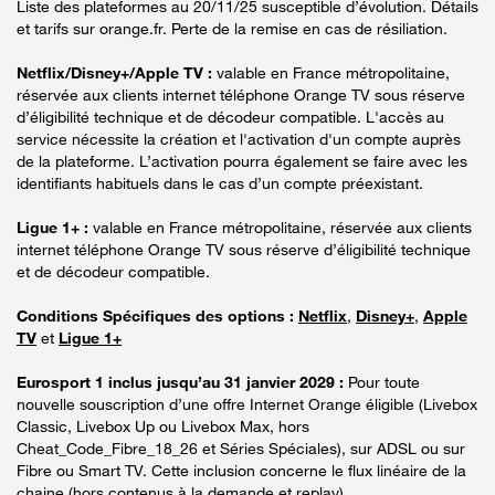
Liste des plateformes au 20/11/25 susceptible d’évolution. Détails
et tarifs sur orange.fr. Perte de la remise en cas de résiliation.
Netflix/Disney+/Apple TV :
valable en France métropolitaine,
réservée aux clients internet téléphone Orange TV sous réserve
d’éligibilité technique et de décodeur compatible. L'accès au
service nécessite la création et l'activation d'un compte auprès
de la plateforme. L’activation pourra également se faire avec les
identifiants habituels dans le cas d’un compte préexistant.
Ligue 1+ :
valable en France métropolitaine, réservée aux clients
internet téléphone Orange TV sous réserve d’éligibilité technique
et de décodeur compatible.
Conditions Spécifiques des options :
Netflix
,
Disney+
,
Apple
TV
et
Ligue 1+
Eurosport 1 inclus jusqu’au 31 janvier 2029 :
Pour toute
nouvelle souscription d’une offre Internet Orange éligible (Livebox
Classic, Livebox Up ou Livebox Max, hors
Cheat_Code_Fibre_18_26 et Séries Spéciales), sur ADSL ou sur
Fibre ou Smart TV. Cette inclusion concerne le flux linéaire de la
chaine (hors contenus à la demande et replay).