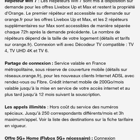
Répéteur Wifi 7
: Les Répéteurs Wifi 7 sont mis à disposition sur
demande pour les offres Livebox Up et Max et restent la propriété
d'Orange. Le premier répéteur est accessible sur demande sur
orange.fr pour les offres Livebox Up et Max, et les 2 répéteurs
supplémentaires sur Max sont accessibles de manière séparée
chaque 72h après la demande précédente. Le nombre de
répéteurs dépend de la taille de votre logement (détails et tarifs
sur orange.fr). Connexion wifi avec Décodeur TV compatible : TV
4, TV UHD 4K et TV 6.
Partage de connexion :
Service valable en France
métropolitaine, sous réserve de couverture mobile (détails sur
réseaux.orange.fr), pour les nouveaux clients Internet ADSL avec
rendez-vous ou Fibre. Crédit internet mobile de 200Go/mois
valable jusqu'à la mise en service de votre accès internet et au
plus tard jusqu'à 12 mois suivant la souscription.
Les appels illimités
: Hors coût du service des numéros
spéciaux. Jusqu’à 250 correspondants différents/mois et 3h
maximum/appel. Voir la liste des destinations sur la fiche tarifaire
en vigueur.
Offre 5G+ Home (Flybox 5G+ nécessaire) :
Connexion