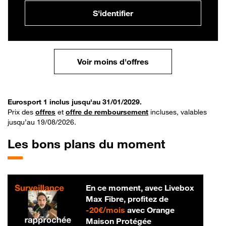
S'identifier
Voir moins d'offres
Eurosport 1 inclus jusqu'au 31/01/2029.
Prix des
offres
et
offre de remboursement
incluses, valables
jusqu’au 19/08/2026.
Les bons plans du moment
En ce moment, avec Livebox
Max Fibre, profitez de
20 € par mois
-
20€/mois
avec Orange
Maison Protégée