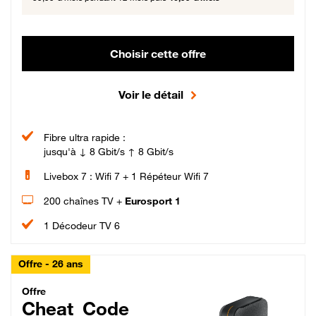
Choisir cette offre
Voir le détail
Fibre ultra rapide :
jusqu'à ↓ 8 Gbit/s ↑ 8 Gbit/s
Livebox 7 : Wifi 7 + 1 Répéteur Wifi 7
200 chaînes TV +
Eurosport 1
1 Décodeur TV 6
Offre - 26 ans
Cheat_Code Fibre_18_26
Offre
Cheat_Code