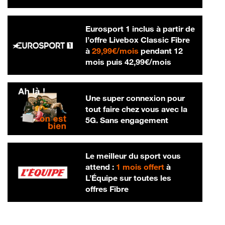
Eurosport 1 inclus à partir de
l’offre Livebox Classic Fibre
29,99 € par mois
à
29,99€/mois
pendant 12
42,99 € par m
mois puis
42,99€/mois
Une super connexion pour
tout faire chez vous avec la
5G. Sans engagement
Le meilleur du sport vous
attend :
1 mois offert
à
L’Équipe sur toutes les
offres Fibre