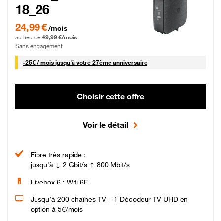
18_26
24,99 € par mois pendant 0 mois puis 49,99 € par mois, Sans engagement
24,99 €
/mois
au lieu de
49,99 €/mois
Sans engagement
25 € par mois
-
25€ / mois
jusqu'à votre 27ème anniversaire
Choisir cette offre
Voir le détail
Fibre très rapide :
jusqu'à ↓ 2 Gbit/s ↑ 800 Mbit/s
Livebox 6 : Wifi 6E
Jusqu’à 200 chaînes TV + 1 Décodeur TV UHD en
option à 5€/mois