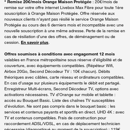
* Remise 20€/mois Orange Maison Protégée
: 20€/mois de
remise sur votre offre internet Livebox Max Fibre pour toute 1ère
souscription à Orange Maison Protégée. Offre réservée aux
nouveaux clients n’ayant pas résilié le service Orange Maison
Protégée au cours des 6 derniers mois et incompatible avec une
nouvelle souscription à une même adresse. Perte de la remise en
cas de résiliation d’une des offres, de déménagement ou de
cession.
En savoir plus
.
Offres soumises à conditions avec engagement 12 mois
valables en France métropolitaine sous réserve d’éligibilité et de
couverture, avec équipements compatibles. (Répéteur Wifi,
Airbox 20Go, Second Décodeur TV : 10€ chacun). Débits
théoriques avec câbles, carte réseau et ordinateurs compatibles.
En cas d’usage sur plusieurs équipements le débit est partagé.
Enregistreur Multi-écrans, Second Décodeur TV, options avec
activations nécessaires. TV d’Orange sur mobile et tablette :
accès au Bouquet Basic. Liste des chaînes TV susceptibles
d’évolution. Ne sont pas compris dans le bouquet basic : les
services et contenus payants et sportifs en direct. UHD 4K : avec
TV et contenus compatibles. Frais de construction pour
raccordement ADSL/VDSL, en cas de déplacement technicien
nécessaire (diagnostiqué au moment de la souscription) : 119€.