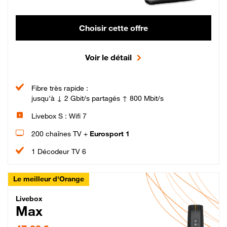
Choisir cette offre
Voir le détail
Fibre très rapide :
jusqu'à ↓ 2 Gbit/s partagés ↑ 800 Mbit/s
Livebox S : Wifi 7
200 chaînes TV +
Eurosport 1
1 Décodeur TV 6
Le meilleur d'Orange
Livebox Max Fibre
Livebox
Max
47,99 € par mois pendant 12 mois puis 57,99 € par mois, Engagement 12 moi