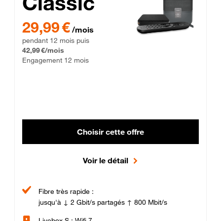
Classic
29,99 € par mois pendant 12 mois puis 42,99 € par mois, Enga
29,99 €
/mois
pendant 12 mois puis
42,99 €/mois
Engagement 12 mois
Choisir cette offre
Voir le détail
Fibre très rapide :
jusqu'à ↓ 2 Gbit/s partagés ↑ 800 Mbit/s
Livebox S : Wifi 7