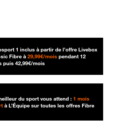
sport 1 inclus à partir de l’offre Livebox
29,99 € par mois
sic Fibre à
29,99€/mois
pendant 12
42,99 € par mois
s puis
42,99€/mois
eilleur du sport vous attend :
1 mois
rt
à L’Équipe sur toutes les offres Fibre