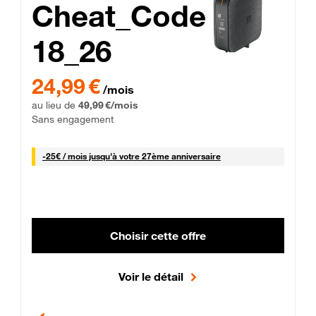
Cheat_Code
18_26
 Engagement 12 mois
24,99 € par mois pendant 0 mois puis 49,99 € par mois, Sans 
24,99 €
/mois
au lieu de
49,99 €/mois
Sans engagement
25 € par mois
-
25€ / mois
jusqu'à votre 27ème anniversaire
Choisir cette offre
Voir le détail