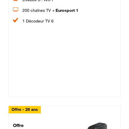
200 chaînes TV +
Eurosport 1
1 Décodeur TV 6
Offre - 26 ans
Cheat_Code Fibre_18_26
Offre