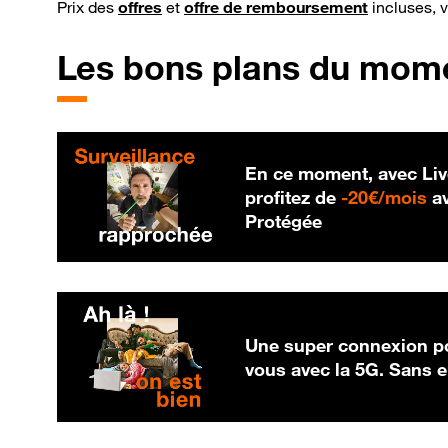
Prix des
offres
et
offre de remboursement
incluses, 
Les bons plans du mom
En ce moment, avec Liv
20
profitez de
-
20€/mois
av
Protégée
Une super connexion po
vous avec la 5G. Sans