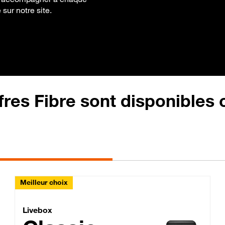
 sur notre site.
fres Fibre sont disponibles
Meilleur choix
Lite Fibre
Livebox Classic Fibre
Livebox