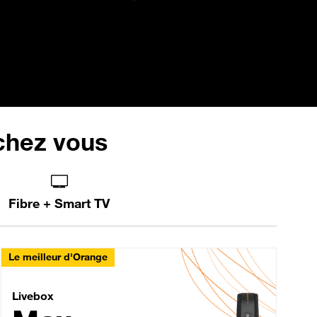
 chez vous
Fibre + Smart TV
Le meilleur d'Orange
Livebox Max Fibre
Livebox