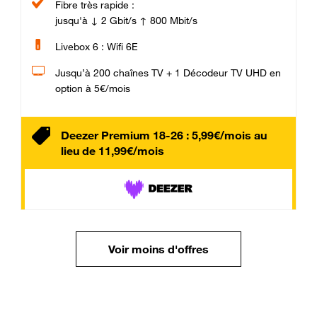
Fibre très rapide :
jusqu'à ↓ 2 Gbit/s ↑ 800 Mbit/s
Livebox 6 : Wifi 6E
Jusqu’à 200 chaînes TV + 1 Décodeur TV UHD en
option à 5€/mois
Deezer Premium 18-26 : 5,99€/mois au
lieu de 11,99€/mois
Voir moins d'offres