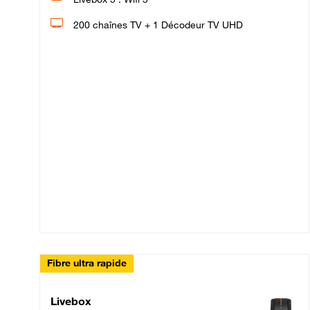
200 chaînes TV + 1 Décodeur TV UHD
Fibre ultra rapide
Livebox Up Fibre
Livebox