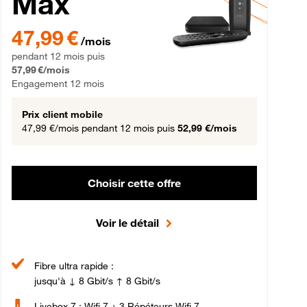
Max
gement 12 mois
47,99 € par mois pendant 12 mois puis 57,99 € par mois, Engageme
47,99 €
/mois
pendant 12 mois puis
57,99 €/mois
Engagement 12 mois
Prix client mobile
47,99 €/mois
pendant 12 mois puis
52,99 €/mois
Choisir cette offre
Voir le détail
Fibre ultra rapide :
jusqu'à ↓ 8 Gbit/s ↑ 8 Gbit/s
Livebox 7 : Wifi 7 + 3 Répéteurs Wifi 7