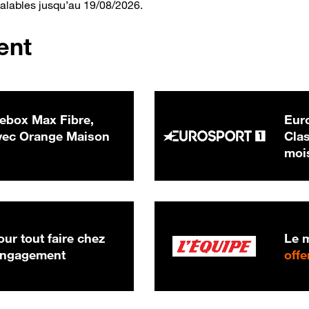
valables jusqu’au 19/08/2026.
ent
ebox Max Fibre,
Euro
 € par mois
ec Orange Maison
Clas
moi
ur tout faire chez
Le m
 engagement
offe