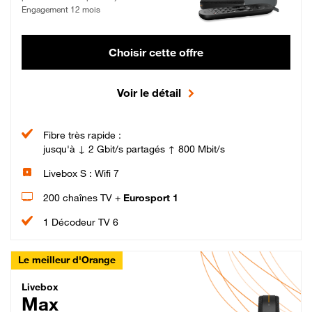
Engagement 12 mois
Choisir cette offre
Voir le détail
Fibre très rapide :
jusqu'à ↓ 2 Gbit/s partagés ↑ 800 Mbit/s
Livebox S : Wifi 7
200 chaînes TV +
Eurosport 1
1 Décodeur TV 6
Le meilleur d'Orange
Livebox Max Fibre
Livebox
Max