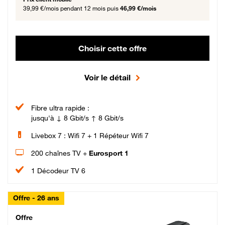
39,99 €/mois
pendant 12 mois puis
46,99 €/mois
Choisir cette offre
Voir le détail
Fibre ultra rapide :
jusqu'à ↓ 8 Gbit/s ↑ 8 Gbit/s
Livebox 7 : Wifi 7 + 1 Répéteur Wifi 7
200 chaînes TV +
Eurosport 1
1 Décodeur TV 6
Offre - 26 ans
Cheat_Code Fibre_18_26
Offre