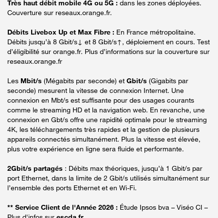
Très haut débit mobile 4G ou 5G :
dans les zones déployées.
Couverture sur reseaux.orange.fr.
Débits Livebox Up et Max Fibre :
En France métropolitaine.
Débits jusqu’à 8 Gbit/s↓ et 8 Gbit/s↑, déploiement en cours. Test
d’éligibilité sur orange.fr. Plus d’informations sur la couverture sur
reseaux.orange.fr
Les
Mbit/s
(Mégabits par seconde) et
Gbit/s
(Gigabits par
seconde) mesurent la vitesse de connexion Internet. Une
connexion en Mbt/s est suffisante pour des usages courants
comme le streaming HD et la navigation web. En revanche, une
connexion en Gbt/s offre une rapidité optimale pour le streaming
4K, les téléchargements très rapides et la gestion de plusieurs
appareils connectés simultanément. Plus la vitesse est élevée,
plus votre expérience en ligne sera fluide et performante.
2Gbit/s partagés
: Débits max théoriques, jusqu’à 1 Gbit/s par
port Ethernet, dans la limite de 2 Gbit/s utilisés simultanément sur
l’ensemble des ports Ethernet et en Wi-Fi.
** Service Client de l'Année 2026 :
Étude Ipsos bva – Viséo CI –
Plus d'infos sur
escda.fr