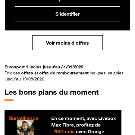
S'identifier
Voir moins d'offres
Eurosport 1 inclus jusqu'au 31/01/2029.
Prix des
offres
et
offre de remboursement
incluses, valables
jusqu’au 19/08/2026.
Les bons plans du moment
En ce moment, avec Livebox
Max Fibre, profitez de
20 € par mois
-
20€/mois
avec Orange