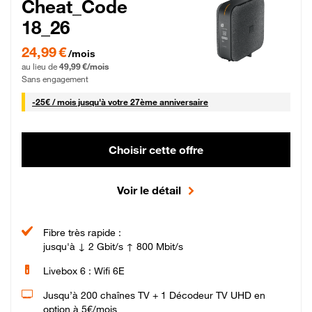
Cheat_Code
18_26
24,99 € par mois pendant 0 mois puis 49,99 € par mois, Sans engagement
24,99 €
/mois
au lieu de
49,99 €/mois
Sans engagement
25 € par mois
-
25€ / mois
jusqu'à votre 27ème anniversaire
Choisir cette offre
Voir le détail
Fibre très rapide :
jusqu'à ↓ 2 Gbit/s ↑ 800 Mbit/s
Livebox 6 : Wifi 6E
Jusqu’à 200 chaînes TV + 1 Décodeur TV UHD en
option à 5€/mois