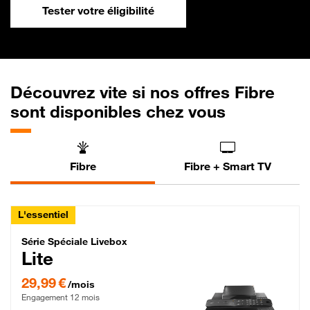
Tester votre éligibilité
Découvrez vite si nos offres Fibre
sont disponibles chez vous
Fibre
Fibre + Smart TV
L'essentiel
Série Spéciale Livebox Lite Fibre
Série Spéciale Livebox
Lite
29,99 € par mois , Engagement 12 mois
29,99 €
/mois
Engagement 12 mois