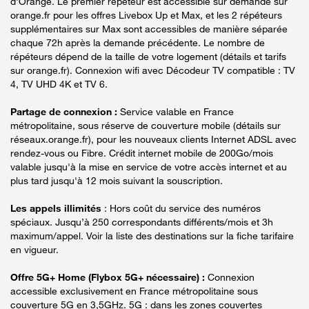
d'Orange. Le premier répéteur est accessible sur demande sur
orange.fr pour les offres Livebox Up et Max, et les 2 répéteurs
supplémentaires sur Max sont accessibles de manière séparée
chaque 72h après la demande précédente. Le nombre de
répéteurs dépend de la taille de votre logement (détails et tarifs
sur orange.fr). Connexion wifi avec Décodeur TV compatible : TV
4, TV UHD 4K et TV 6.
Partage de connexion :
Service valable en France
métropolitaine, sous réserve de couverture mobile (détails sur
réseaux.orange.fr), pour les nouveaux clients Internet ADSL avec
rendez-vous ou Fibre. Crédit internet mobile de 200Go/mois
valable jusqu'à la mise en service de votre accès internet et au
plus tard jusqu'à 12 mois suivant la souscription.
Les appels illimités
: Hors coût du service des numéros
spéciaux. Jusqu’à 250 correspondants différents/mois et 3h
maximum/appel. Voir la liste des destinations sur la fiche tarifaire
en vigueur.
Offre 5G+ Home (Flybox 5G+ nécessaire) :
Connexion
accessible exclusivement en France métropolitaine sous
couverture 5G en 3,5GHz. 5G : dans les zones couvertes