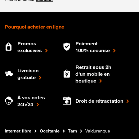
Pourquoi acheter en ligne
Promos
Paiement
exclusives
100% sécurisé
Retrait sous 2h
Livraison
d'un mobile en
gratuite
boutique
À vos cotés
Droit de rétractation
24h/24
Boutique Orange
Internet fibre
Occitanie
Tarn
Valdurenque