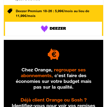
Deezer Premium 18-26 : 5,99€/mois au lieu de
11,99€/mois
Chez Orange,
regrouper ses
abonnements,
c'est faire des
économies sur votre budget mais
pas sur la qualité.
Déjà client Orange ou Sosh ?
Identifiez-vous pour voir vos remises