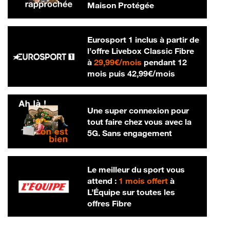
Maison Protégée
Eurosport 1 inclus à partir de
l’offre Livebox Classic Fibre
29,99 € par mois
à
29,99€/mois
pendant 12
42,99 € par m
mois puis
42,99€/mois
Une super connexion pour
tout faire chez vous avec la
5G. Sans engagement
Le meilleur du sport vous
attend :
1 mois offert
à
L’Équipe sur toutes les
offres Fibre