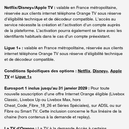
Netflix/Disney+/Apple TV :
valable en France métropolitaine,
réservée aux clients internet téléphone Orange TV sous réserve
d’éligibilité technique et de décodeur compatible. L'accès au
service nécessite la création et l'activation d'un compte auprès
de la plateforme. L’activation pourra également se faire avec les
identifiants habituels dans le cas d’un compte préexistant.
Ligue 1+ :
valable en France métropolitaine, réservée aux clients
internet téléphone Orange TV sous réserve d’éligibilité technique
et de décodeur compatible.
Conditions Spécifiques des options :
Netflix
,
Disney+
,
Apple
TV
et
Ligue 1+
Eurosport 1 inclus jusqu’au 31 janvier 2029 :
Pour toute
nouvelle souscription d’une offre Internet Orange éligible (Livebox
Classic, Livebox Up ou Livebox Max, hors
Cheat_Code_Fibre_18_26 et Séries Spéciales), sur ADSL ou sur
Fibre ou Smart TV. Cette inclusion concerne le flux linéaire de la
chaine (hors contenus à la demande et replay).
La TV d'Orange :
La TV à la demande Accès à certains