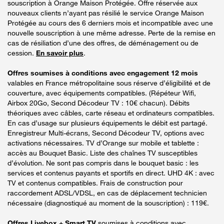
souscription à Orange Maison Protégée. Offre réservée aux
nouveaux clients n’ayant pas résilié le service Orange Maison
Protégée au cours des 6 derniers mois et incompatible avec une
nouvelle souscription à une même adresse. Perte de la remise en
cas de résiliation d’une des offres, de déménagement ou de
cession.
En savoir plus
.
Offres soumises à conditions avec engagement 12 mois
valables en France métropolitaine sous réserve d’éligibilité et de
couverture, avec équipements compatibles. (Répéteur Wifi,
Airbox 20Go, Second Décodeur TV : 10€ chacun). Débits
théoriques avec câbles, carte réseau et ordinateurs compatibles.
En cas d’usage sur plusieurs équipements le débit est partagé.
Enregistreur Multi-écrans, Second Décodeur TV, options avec
activations nécessaires. TV d’Orange sur mobile et tablette :
accès au Bouquet Basic. Liste des chaînes TV susceptibles
d’évolution. Ne sont pas compris dans le bouquet basic : les
services et contenus payants et sportifs en direct. UHD 4K : avec
TV et contenus compatibles. Frais de construction pour
raccordement ADSL/VDSL, en cas de déplacement technicien
nécessaire (diagnostiqué au moment de la souscription) : 119€.
Offres Livebox + Smart TV
soumises à conditions avec