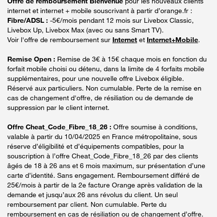
Offre de remboursement Bienvenue
pour les nouveaux clients
internet et internet + mobile souscrivant à partir d’orange.fr :
Fibre/ADSL :
-5€/mois pendant 12 mois sur Livebox Classic,
Livebox Up, Livebox Max (avec ou sans Smart TV).
Voir l'offre de remboursement sur
Internet
et
Internet+Mobile
.
Remise Open :
Remise de 3€ à 15€ chaque mois en fonction du
forfait mobile choisi ou détenu, dans la limite de 4 forfaits mobile
supplémentaires, pour une nouvelle offre Livebox éligible.
Réservé aux particuliers. Non cumulable. Perte de la remise en
cas de changement d'offre, de résiliation ou de demande de
suppression par le client internet.
Offre Cheat_Code_Fibre_18_26 :
Offre soumise à conditions,
valable à partir du 10/04/2025 en France métropolitaine, sous
réserve d’éligibilité et d’équipements compatibles, pour la
souscription à l’offre Cheat_Code_Fibre_18_26 par des clients
âgés de 18 à 26 ans et 6 mois maximum, sur présentation d’une
carte d’identité. Sans engagement. Remboursement différé de
25€/mois à partir de la 2e facture Orange après validation de la
demande et jusqu’aux 26 ans révolus du client. Un seul
remboursement par client. Non cumulable. Perte du
remboursement en cas de résiliation ou de changement d’offre.