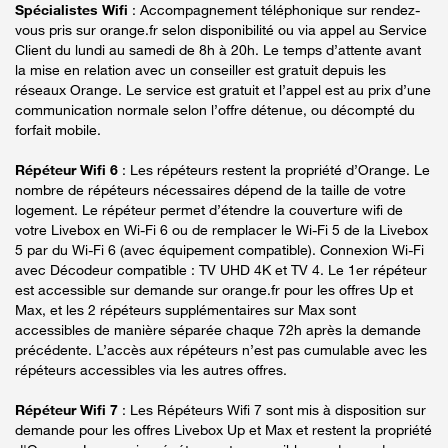
Spécialistes Wifi
: Accompagnement téléphonique sur rendez-
vous pris sur orange.fr selon disponibilité ou via appel au Service
Client du lundi au samedi de 8h à 20h. Le temps d’attente avant
la mise en relation avec un conseiller est gratuit depuis les
réseaux Orange. Le service est gratuit et l’appel est au prix d’une
communication normale selon l’offre détenue, ou décompté du
forfait mobile.
Répéteur Wifi 6
: Les répéteurs restent la propriété d’Orange. Le
nombre de répéteurs nécessaires dépend de la taille de votre
logement. Le répéteur permet d’étendre la couverture wifi de
votre Livebox en Wi-Fi 6 ou de remplacer le Wi-Fi 5 de la Livebox
5 par du Wi-Fi 6 (avec équipement compatible). Connexion Wi-Fi
avec Décodeur compatible : TV UHD 4K et TV 4. Le 1er répéteur
est accessible sur demande sur orange.fr pour les offres Up et
Max, et les 2 répéteurs supplémentaires sur Max sont
accessibles de manière séparée chaque 72h après la demande
précédente. L’accès aux répéteurs n’est pas cumulable avec les
répéteurs accessibles via les autres offres.
Répéteur Wifi 7
: Les Répéteurs Wifi 7 sont mis à disposition sur
demande pour les offres Livebox Up et Max et restent la propriété