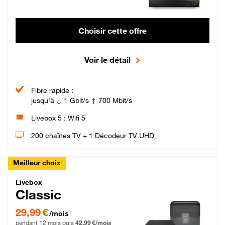
Choisir cette offre
Voir le détail
Fibre rapide :
jusqu'à ↓ 1 Gbit/s ↑ 700 Mbit/s
Livebox 5 : Wifi 5
200 chaînes TV + 1 Décodeur TV UHD
Meilleur choix
Livebox Classic Fibre
Livebox
Classic
29,99 € par mois pendant 12 mois puis 42,99 € par mois, Engagement 12 moi
29,99 €
/mois
pendant 12 mois puis
42,99 €/mois