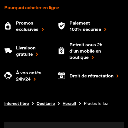
Pourquoi acheter en ligne
Promos
Paiement
exclusives
100% sécurisé
Retrait sous 2h
Livraison
d'un mobile en
gratuite
boutique
À vos cotés
Droit de rétractation
24h/24
Boutique Orange
Internet fibre
Occitanie
Herault
Prades-le-lez