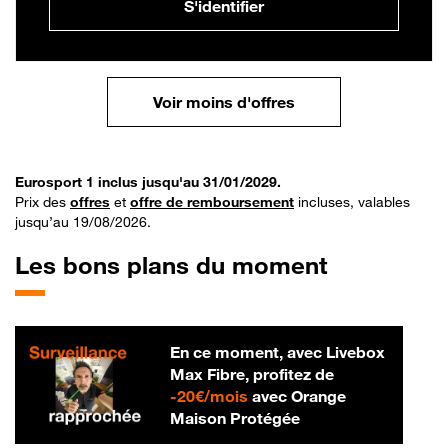
S'identifier
Voir moins d'offres
Eurosport 1 inclus jusqu'au 31/01/2029.
Prix des
offres
et
offre de remboursement
incluses, valables
jusqu’au 19/08/2026.
Les bons plans du moment
En ce moment, avec Livebox
Max Fibre, profitez de
20 € par mois
-
20€/mois
avec Orange
Maison Protégée