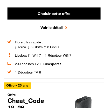
Choisir cette offre
Voir le détail
Fibre ultra rapide :
jusqu'à ↓ 8 Gbit/s ↑ 8 Gbit/s
Livebox 7 : Wifi 7 + 1 Répéteur Wifi 7
200 chaînes TV +
Eurosport 1
1 Décodeur TV 6
Offre - 26 ans
Cheat_Code Fibre_18_26
Offre
Cheat_Code
18_26