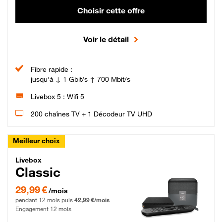
Choisir cette offre
Voir le détail
Fibre rapide :
jusqu'à ↓ 1 Gbit/s ↑ 700 Mbit/s
Livebox 5 : Wifi 5
200 chaînes TV + 1 Décodeur TV UHD
Meilleur choix
Livebox Classic Fibre
Livebox
Classic
29,99 € par mois pendant 12 mois puis 42,99 € par mois, Engagement 12 moi
29,99 €
/mois
pendant 12 mois puis
42,99 €/mois
Engagement 12 mois