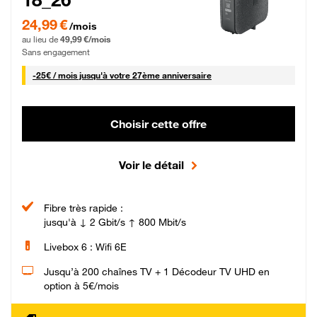
24,99 € par mois pendant 0 mois puis 49,99 € par mois, Sans engagement
24,99 €
/mois
au lieu de
49,99 €/mois
Sans engagement
25 € par mois
-
25€ / mois
jusqu'à votre 27ème anniversaire
Choisir cette offre
Voir le détail
Fibre très rapide :
jusqu'à ↓ 2 Gbit/s ↑ 800 Mbit/s
Livebox 6 : Wifi 6E
Jusqu’à 200 chaînes TV + 1 Décodeur TV UHD en
option à 5€/mois