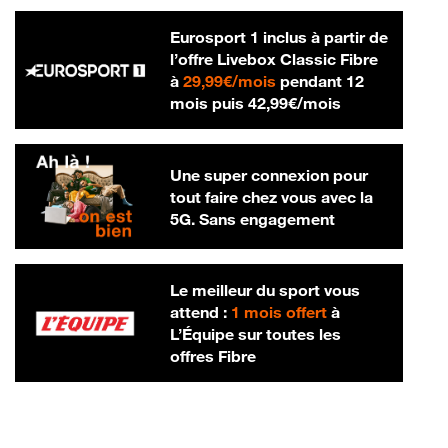
Eurosport 1 inclus à partir de
l’offre Livebox Classic Fibre
29,99 € par mois
à
29,99€/mois
pendant 12
42,99 € par m
mois puis
42,99€/mois
Une super connexion pour
tout faire chez vous avec la
5G. Sans engagement
Le meilleur du sport vous
attend :
1 mois offert
à
L’Équipe sur toutes les
offres Fibre