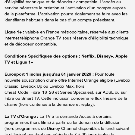
d’éligibilité technique et de décodeur compatible. L'accès au
service nécessite la création et l'activation d'un compte auprès
de la plateforme. L’activation pourra également se faire avec les
identifiants habituels dans le cas d’un compte préexistant.
Ligue 1+ :
valable en France métropolitaine, réservée aux clients
internet téléphone Orange TV sous réserve d’éligibilité technique
et de décodeur compatible.
Conditions Spécifiques des options :
Netflix
,
Disney+
,
Apple
TV
et
Ligue 1+
Eurosport 1 inclus jusqu’au 31 janvier 2029 :
Pour toute
nouvelle souscription d’une offre Internet Orange éligible (Livebox
Classic, Livebox Up ou Livebox Max, hors
Cheat_Code_Fibre_18_26 et Séries Spéciales), sur ADSL ou sur
Fibre ou Smart TV. Cette inclusion concerne le flux linéaire de la
chaine (hors contenus à la demande et replay).
La TV d'Orange :
La TV à la demande Accès à certains
programmes (hors films) à partir du lendemain de la diffusion
(hors programmes de Disney Channel disponibles le lundi suivant
la diffusion) pendant une période de 7 à 30 jours (selon le