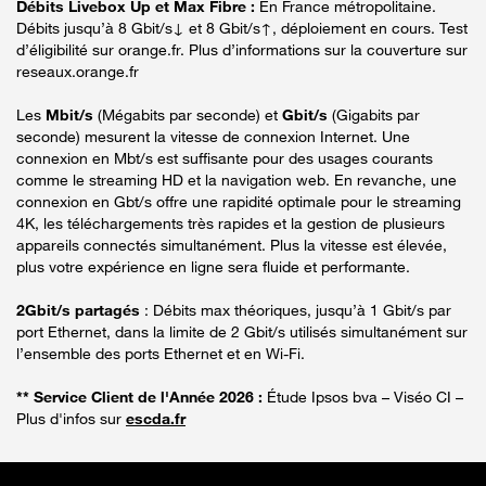
Débits Livebox Up et Max Fibre :
En France métropolitaine.
Débits jusqu’à 8 Gbit/s↓ et 8 Gbit/s↑, déploiement en cours. Test
d’éligibilité sur orange.fr. Plus d’informations sur la couverture sur
reseaux.orange.fr
Les
Mbit/s
(Mégabits par seconde) et
Gbit/s
(Gigabits par
seconde) mesurent la vitesse de connexion Internet. Une
connexion en Mbt/s est suffisante pour des usages courants
comme le streaming HD et la navigation web. En revanche, une
connexion en Gbt/s offre une rapidité optimale pour le streaming
4K, les téléchargements très rapides et la gestion de plusieurs
appareils connectés simultanément. Plus la vitesse est élevée,
plus votre expérience en ligne sera fluide et performante.
2Gbit/s partagés
: Débits max théoriques, jusqu’à 1 Gbit/s par
port Ethernet, dans la limite de 2 Gbit/s utilisés simultanément sur
l’ensemble des ports Ethernet et en Wi-Fi.
** Service Client de l'Année 2026 :
Étude Ipsos bva – Viséo CI –
Plus d'infos sur
escda.fr