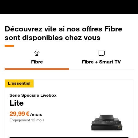
Découvrez vite si nos offres Fibre
sont disponibles chez vous
Fibre
Fibre + Smart TV
L'essentiel
Série Spéciale Livebox Lite Fibre
Série Spéciale Livebox
Lite
29,99 € par mois , Engagement 12 mois
29,99 €
/mois
Engagement 12 mois