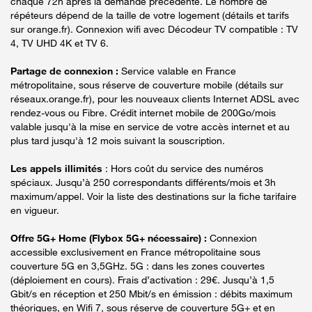
chaque 72h après la demande précédente. Le nombre de
répéteurs dépend de la taille de votre logement (détails et tarifs
sur orange.fr). Connexion wifi avec Décodeur TV compatible : TV
4, TV UHD 4K et TV 6.
Partage de connexion :
Service valable en France
métropolitaine, sous réserve de couverture mobile (détails sur
réseaux.orange.fr), pour les nouveaux clients Internet ADSL avec
rendez-vous ou Fibre. Crédit internet mobile de 200Go/mois
valable jusqu'à la mise en service de votre accès internet et au
plus tard jusqu'à 12 mois suivant la souscription.
Les appels illimités
: Hors coût du service des numéros
spéciaux. Jusqu’à 250 correspondants différents/mois et 3h
maximum/appel. Voir la liste des destinations sur la fiche tarifaire
en vigueur.
Offre 5G+ Home (Flybox 5G+ nécessaire) :
Connexion
accessible exclusivement en France métropolitaine sous
couverture 5G en 3,5GHz. 5G : dans les zones couvertes
(déploiement en cours). Frais d’activation : 29€. Jusqu’à 1,5
Gbit/s en réception et 250 Mbit/s en émission : débits maximum
théoriques, en Wifi 7, sous réserve de couverture 5G+ et en