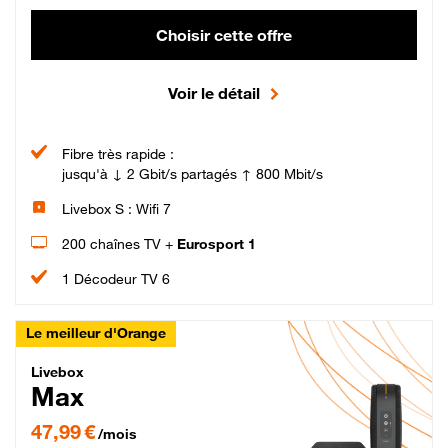
Choisir cette offre
Voir le détail
Fibre très rapide :
jusqu'à ↓ 2 Gbit/s partagés ↑ 800 Mbit/s
Livebox S : Wifi 7
200 chaînes TV +
Eurosport 1
1 Décodeur TV 6
Le meilleur d'Orange
Livebox Max Fibre
Livebox
Max
47,99 € par mois pendant 12 mois puis 57,99 € par mois, Engagement 12 moi
47,99 €
/mois