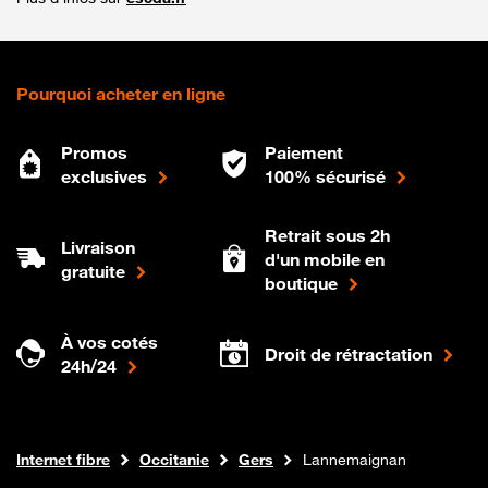
Pourquoi acheter en ligne
Promos
Paiement
exclusives
100% sécurisé
Retrait sous 2h
Livraison
d'un mobile en
gratuite
boutique
À vos cotés
Droit de rétractation
24h/24
Boutique Orange
Internet fibre
Occitanie
Gers
Lannemaignan