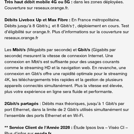
Très haut débit mobile 4G ou 5G :
dans les zones déployées.
Couverture sur reseaux.orange.fr.
Débits Livebox Up et Max Fibre :
En France métropolitaine.
Débits jusqu’à 8 Gbit/s↓ et 8 Gbit/s↑, déploiement en cours. Test
d’éligibilité sur orange.fr. Plus d’informations sur la couverture sur
reseaux.orange.fr
Les
Mbit/s
(Mégabits par seconde) et
Gbit/s
(Gigabits par
seconde) mesurent la vitesse de connexion Internet. Une
connexion en Mbt/s est suffisante pour des usages courants
comme le streaming HD et la navigation web. En revanche, une
connexion en Gbt/s offre une rapidité optimale pour le streaming
4K, les téléchargements très rapides et la gestion de plusieurs
appareils connectés simultanément. Plus la vitesse est élevée,
plus votre expérience en ligne sera fluide et performante.
2Gbit/s partagés
: Débits max théoriques, jusqu’à 1 Gbit/s par
port Ethernet, dans la limite de 2 Gbit/s utilisés simultanément sur
l’ensemble des ports Ethernet et en Wi-Fi.
** Service Client de l'Année 2026 :
Étude Ipsos bva – Viséo CI –
Plus d'infos sur
escda.fr