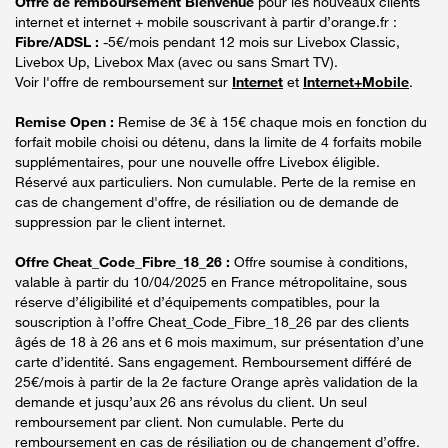
Offre de remboursement Bienvenue
pour les nouveaux clients
internet et internet + mobile souscrivant à partir d’orange.fr :
Fibre/ADSL :
-5€/mois pendant 12 mois sur Livebox Classic,
Livebox Up, Livebox Max (avec ou sans Smart TV).
Voir l'offre de remboursement sur
Internet
et
Internet+Mobile
.
Remise Open :
Remise de 3€ à 15€ chaque mois en fonction du
forfait mobile choisi ou détenu, dans la limite de 4 forfaits mobile
supplémentaires, pour une nouvelle offre Livebox éligible.
Réservé aux particuliers. Non cumulable. Perte de la remise en
cas de changement d'offre, de résiliation ou de demande de
suppression par le client internet.
Offre Cheat_Code_Fibre_18_26 :
Offre soumise à conditions,
valable à partir du 10/04/2025 en France métropolitaine, sous
réserve d’éligibilité et d’équipements compatibles, pour la
souscription à l’offre Cheat_Code_Fibre_18_26 par des clients
âgés de 18 à 26 ans et 6 mois maximum, sur présentation d’une
carte d’identité. Sans engagement. Remboursement différé de
25€/mois à partir de la 2e facture Orange après validation de la
demande et jusqu’aux 26 ans révolus du client. Un seul
remboursement par client. Non cumulable. Perte du
remboursement en cas de résiliation ou de changement d’offre.