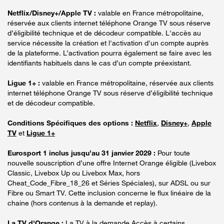
Netflix/Disney+/Apple TV :
valable en France métropolitaine,
réservée aux clients internet téléphone Orange TV sous réserve
d’éligibilité technique et de décodeur compatible. L'accès au
service nécessite la création et l'activation d'un compte auprès
de la plateforme. L’activation pourra également se faire avec les
identifiants habituels dans le cas d’un compte préexistant.
Ligue 1+ :
valable en France métropolitaine, réservée aux clients
internet téléphone Orange TV sous réserve d’éligibilité technique
et de décodeur compatible.
Conditions Spécifiques des options :
Netflix
,
Disney+
,
Apple
TV
et
Ligue 1+
Eurosport 1 inclus jusqu’au 31 janvier 2029 :
Pour toute
nouvelle souscription d’une offre Internet Orange éligible (Livebox
Classic, Livebox Up ou Livebox Max, hors
Cheat_Code_Fibre_18_26 et Séries Spéciales), sur ADSL ou sur
Fibre ou Smart TV. Cette inclusion concerne le flux linéaire de la
chaine (hors contenus à la demande et replay).
La TV d'Orange :
La TV à la demande Accès à certains