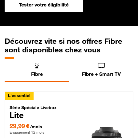
Tester votre éligibilité
Découvrez vite si nos offres Fibre
sont disponibles chez vous
Fibre
Fibre + Smart TV
L'essentiel
Série Spéciale Livebox Lite Fibre
Série Spéciale Livebox
Lite
29,99 € par mois , Engagement 12 mois
29,99 €
/mois
Engagement 12 mois