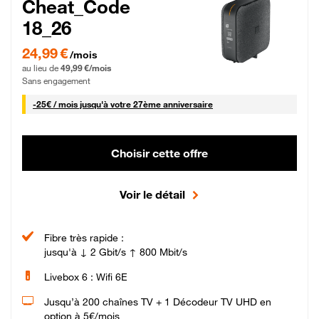
Cheat_Code
18_26
24,99 € par mois pendant 0 mois puis 49,99 € par mois, Sans engagement
24,99 €
/mois
au lieu de
49,99 €/mois
Sans engagement
25 € par mois
-
25€ / mois
jusqu'à votre 27ème anniversaire
Choisir cette offre
Voir le détail
Fibre très rapide :
jusqu'à ↓ 2 Gbit/s ↑ 800 Mbit/s
Livebox 6 : Wifi 6E
Jusqu’à 200 chaînes TV + 1 Décodeur TV UHD en
option à 5€/mois