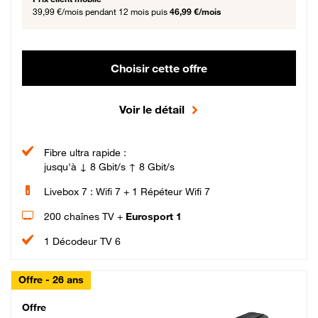
39,99 €/mois
pendant 12 mois puis
46,99 €/mois
Choisir cette offre
Voir le détail
Fibre ultra rapide :
jusqu'à ↓ 8 Gbit/s ↑ 8 Gbit/s
Livebox 7 : Wifi 7 + 1 Répéteur Wifi 7
200 chaînes TV +
Eurosport 1
1 Décodeur TV 6
Offre - 26 ans
Cheat_Code Fibre_18_26
Offre