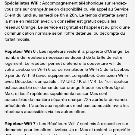
Spécialistes Wifi
: Accompagnement téléphonique sur rendez-
vous pris sur orange.fr selon disponibilité ou via appel au Service
Client du lundi au samedi de 8h à 20h. Le temps d’attente avant
la mise en relation avec un conseiller est gratuit depuis les
réseaux Orange. Le service est gratuit et l’appel est au prix d’une
communication normale selon l’offre détenue, ou décompté du
forfait mobile.
Répéteur Wifi 6
: Les répéteurs restent la propriété d’Orange. Le
nombre de répéteurs nécessaires dépend de la taille de votre
logement. Le répéteur permet d’étendre la couverture wifi de
votre Livebox en Wi-Fi 6 ou de remplacer le Wi-Fi 5 de la Livebox
5 par du Wi-Fi 6 (avec équipement compatible). Connexion Wi-Fi
avec Décodeur compatible : TV UHD 4K et TV 4. Le 1er répéteur
est accessible sur demande sur orange.fr pour les offres Up et
Max, et les 2 répéteurs supplémentaires sur Max sont
accessibles de manière séparée chaque 72h après la demande
précédente. L’accès aux répéteurs n’est pas cumulable avec les
répéteurs accessibles via les autres offres.
Répéteur Wifi 7
: Les Répéteurs Wifi 7 sont mis à disposition sur
demande pour les offres Livebox Up et Max et restent la propriété