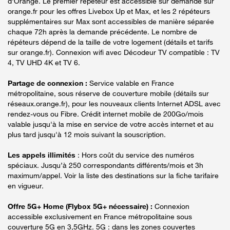
d'Orange. Le premier répéteur est accessible sur demande sur
orange.fr pour les offres Livebox Up et Max, et les 2 répéteurs
supplémentaires sur Max sont accessibles de manière séparée
chaque 72h après la demande précédente. Le nombre de
répéteurs dépend de la taille de votre logement (détails et tarifs
sur orange.fr). Connexion wifi avec Décodeur TV compatible : TV
4, TV UHD 4K et TV 6.
Partage de connexion :
Service valable en France
métropolitaine, sous réserve de couverture mobile (détails sur
réseaux.orange.fr), pour les nouveaux clients Internet ADSL avec
rendez-vous ou Fibre. Crédit internet mobile de 200Go/mois
valable jusqu'à la mise en service de votre accès internet et au
plus tard jusqu'à 12 mois suivant la souscription.
Les appels illimités
: Hors coût du service des numéros
spéciaux. Jusqu’à 250 correspondants différents/mois et 3h
maximum/appel. Voir la liste des destinations sur la fiche tarifaire
en vigueur.
Offre 5G+ Home (Flybox 5G+ nécessaire) :
Connexion
accessible exclusivement en France métropolitaine sous
couverture 5G en 3,5GHz. 5G : dans les zones couvertes