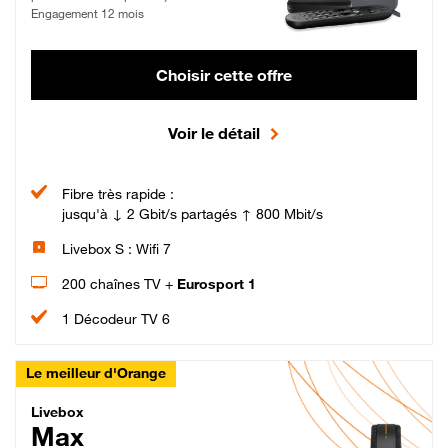
Engagement 12 mois
Choisir cette offre
Voir le détail
Fibre très rapide :
jusqu'à ↓ 2 Gbit/s partagés ↑ 800 Mbit/s
Livebox S : Wifi 7
200 chaînes TV +
Eurosport 1
1 Décodeur TV 6
Le meilleur d'Orange
Livebox Max Fibre
Livebox
Max