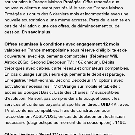
souscription à Orange Maison Protégée. Offre réservée aux
nouveaux clients n’ayant pas résilié le service Orange Maison
Protégée au cours des 6 derniers mois et incompatible avec une
nouvelle souscription à une même adresse. Perte de la remise en
cas de résiliation d’une des offres, de déménagement ou de
cession.
En savoir plus
.
Offres soumises à conditions avec engagement 12 mois
valables en France métropolitaine sous réserve d’éligibilité et de
couverture, avec équipements compatibles. (Répéteur Wifi,
Airbox 20Go, Second Décodeur TV : 10€ chacun). Débits
théoriques avec câbles, carte réseau et ordinateurs compatibles.
En cas d’usage sur plusieurs équipements le débit est partagé.
Enregistreur Multi-écrans, Second Décodeur TV, options avec
activations nécessaires. TV d’Orange sur mobile et tablette :
accès au Bouquet Basic. Liste des chaînes TV susceptibles
d’évolution. Ne sont pas compris dans le bouquet basic : les
services et contenus payants et sportifs en direct. UHD 4K : avec
TV et contenus compatibles. Frais de construction pour
raccordement ADSL/VDSL, en cas de déplacement technicien
nécessaire (diagnostiqué au moment de la souscription) : 119€.
Offres Livebox + Smart TV
soumises à conditions avec