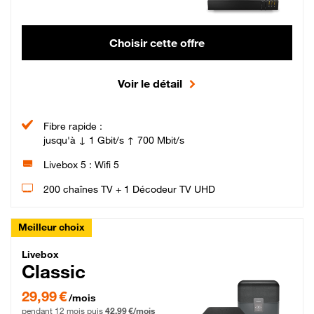
Choisir cette offre
Voir le détail
Fibre rapide :
jusqu'à ↓ 1 Gbit/s ↑ 700 Mbit/s
Livebox 5 : Wifi 5
200 chaînes TV + 1 Décodeur TV UHD
Meilleur choix
Livebox Classic Fibre
Livebox
Classic
29,99 € par mois pendant 12 mois puis 42,99 € par mois, Engagement 12 moi
29,99 €
/mois
pendant 12 mois puis
42,99 €/mois