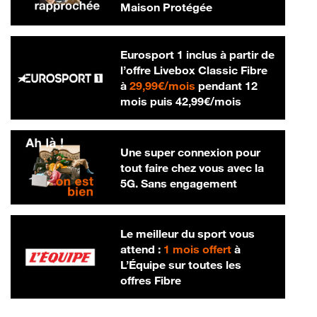
Maison Protégée
Eurosport 1 inclus à partir de
l’offre Livebox Classic Fibre
29,99 € par mois
à
29,99€/mois
pendant 12
42,99 € par m
mois puis
42,99€/mois
Une super connexion pour
tout faire chez vous avec la
5G. Sans engagement
Le meilleur du sport vous
attend :
1 mois offert
à
L’Équipe sur toutes les
offres Fibre