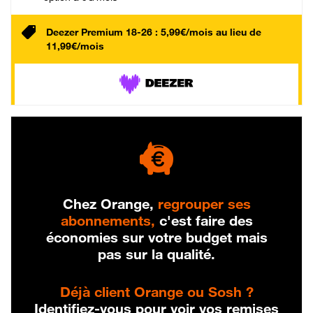
Deezer Premium 18-26 : 5,99€/mois au lieu de
11,99€/mois
Chez Orange,
regrouper ses
abonnements,
c'est faire des
économies sur votre budget mais
pas sur la qualité.
Déjà client Orange ou Sosh ?
Identifiez-vous pour voir vos remises