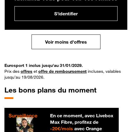
S'identifier
Voir moins d'offres
Eurosport 1 inclus jusqu'au 31/01/2029.
Prix des
offres
et
offre de remboursement
incluses, valables
jusqu’au 19/08/2026.
Les bons plans du moment
En ce moment, avec Livebox
Max Fibre, profitez de
20 € par mois
-
20€/mois
avec Orange