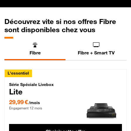
Découvrez vite si nos offres Fibre
sont disponibles chez vous
Fibre
Fibre + Smart TV
L'essentiel
Série Spéciale Livebox Lite Fibre
Série Spéciale Livebox
Lite
29,99 € par mois , Engagement 12 mois
29,99 €
/mois
Engagement 12 mois