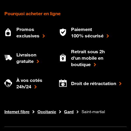
Pourquoi acheter en ligne
Promos
Paiement
exclusives
100% sécurisé
Retrait sous 2h
Livraison
d'un mobile en
gratuite
boutique
À vos cotés
Droit de rétractation
24h/24
Boutique Orange
Internet fibre
Occitanie
Gard
Saint-martial