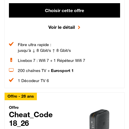
Choisir cette offre
Voir le détail
Fibre ultra rapide :
jusqu'à ↓ 8 Gbit/s ↑ 8 Gbit/s
Livebox 7 : Wifi 7 + 1 Répéteur Wifi 7
200 chaînes TV +
Eurosport 1
1 Décodeur TV 6
Offre - 26 ans
Cheat_Code Fibre_18_26
Offre
Cheat_Code
18_26