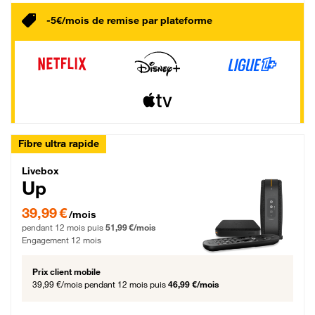
-5€/mois de remise par plateforme
Fibre ultra rapide
Livebox Up Fibre
Livebox
Up
39,99 € par mois pendant 12 mois puis 51,99 € par mois, Engagement 12 moi
39,99 €
/mois
pendant 12 mois puis
51,99 €/mois
Engagement 12 mois
Prix client mobile
39,99 €/mois
pendant 12 mois puis
46,99 €/mois