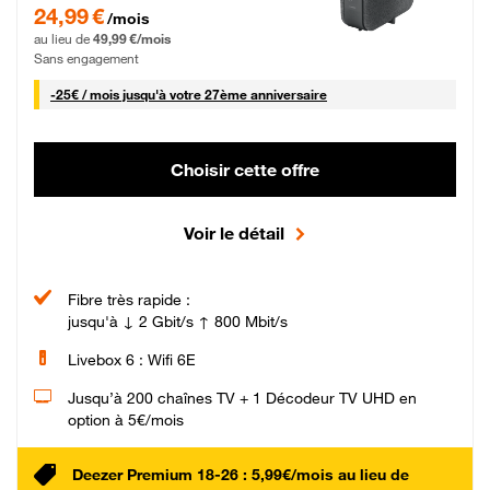
24,99 € par mois pendant 0 mois puis 49,99 € par mois, Sans engagement
24,99 €
/mois
au lieu de
49,99 €/mois
Sans engagement
25 € par mois
-
25€ / mois
jusqu'à votre 27ème anniversaire
Choisir cette offre
Voir le détail
Fibre très rapide :
jusqu'à ↓ 2 Gbit/s ↑ 800 Mbit/s
Livebox 6 : Wifi 6E
Jusqu’à 200 chaînes TV + 1 Décodeur TV UHD en
option à 5€/mois
Deezer Premium 18-26 : 5,99€/mois au lieu de