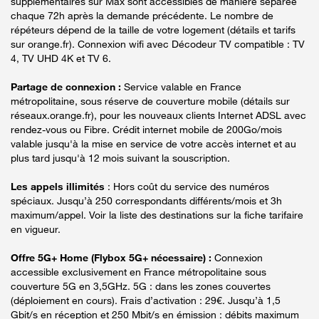
supplémentaires sur Max sont accessibles de manière séparée
chaque 72h après la demande précédente. Le nombre de
répéteurs dépend de la taille de votre logement (détails et tarifs
sur orange.fr). Connexion wifi avec Décodeur TV compatible : TV
4, TV UHD 4K et TV 6.
Partage de connexion :
Service valable en France
métropolitaine, sous réserve de couverture mobile (détails sur
réseaux.orange.fr), pour les nouveaux clients Internet ADSL avec
rendez-vous ou Fibre. Crédit internet mobile de 200Go/mois
valable jusqu'à la mise en service de votre accès internet et au
plus tard jusqu'à 12 mois suivant la souscription.
Les appels illimités
: Hors coût du service des numéros
spéciaux. Jusqu’à 250 correspondants différents/mois et 3h
maximum/appel. Voir la liste des destinations sur la fiche tarifaire
en vigueur.
Offre 5G+ Home (Flybox 5G+ nécessaire) :
Connexion
accessible exclusivement en France métropolitaine sous
couverture 5G en 3,5GHz. 5G : dans les zones couvertes
(déploiement en cours). Frais d’activation : 29€. Jusqu’à 1,5
Gbit/s en réception et 250 Mbit/s en émission : débits maximum