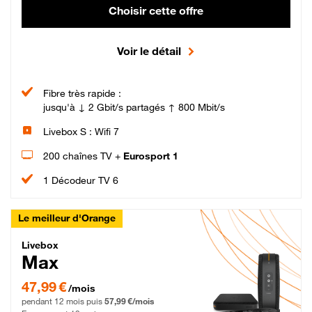
Choisir cette offre
Voir le détail
Fibre très rapide :
jusqu'à ↓ 2 Gbit/s partagés ↑ 800 Mbit/s
Livebox S : Wifi 7
200 chaînes TV +
Eurosport 1
1 Décodeur TV 6
Le meilleur d'Orange
Livebox Max Fibre
Livebox
Max
47,99 € par mois pendant 12 mois puis 57,99 € par mois, Engagement 12 moi
47,99 €
/mois
pendant 12 mois puis
57,99 €/mois