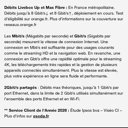
Débits Livebox Up et Max Fibre :
En France métropolitaine.
Débits jusqu’à 8 Gbit/s↓ et 8 Gbit/s↑, déploiement en cours. Test
d’éligibilité sur orange.fr. Plus d’informations sur la couverture sur
reseaux.orange.fr
Les
Mbit/s
(Mégabits par seconde) et
Gbit/s
(Gigabits par
seconde) mesurent la vitesse de connexion Internet. Une
connexion en Mbt/s est suffisante pour des usages courants
comme le streaming HD et la navigation web. En revanche, une
connexion en Gbt/s offre une rapidité optimale pour le streaming
4K, les téléchargements très rapides et la gestion de plusieurs
appareils connectés simultanément. Plus la vitesse est élevée,
plus votre expérience en ligne sera fluide et performante.
2Gbit/s partagés
: Débits max théoriques, jusqu’à 1 Gbit/s par
port Ethernet, dans la limite de 2 Gbit/s utilisés simultanément sur
l’ensemble des ports Ethernet et en Wi-Fi.
** Service Client de l'Année 2026 :
Étude Ipsos bva – Viséo CI –
Plus d'infos sur
escda.fr