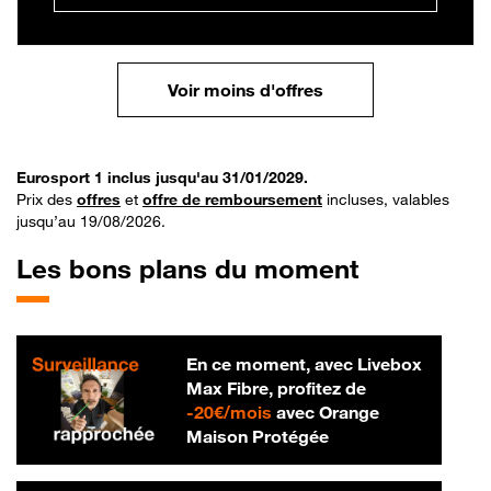
Voir moins d'offres
Eurosport 1 inclus jusqu'au 31/01/2029.
Prix des
offres
et
offre de remboursement
incluses, valables
jusqu’au 19/08/2026.
Les bons plans du moment
En ce moment, avec Livebox
Max Fibre, profitez de
20 € par mois
-
20€/mois
avec Orange
Maison Protégée