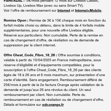
Fibre/ADSL :
-5€/mois pendant 12 mois sur Livebox Classic,
Livebox Up, Livebox Max (avec ou sans Smart TV).
Voir l'offre de remboursement sur
Internet
et
Internet+Mobile
.
Remise Open :
Remise de 3€ à 15€ chaque mois en fonction du
forfait mobile choisi ou détenu, dans la limite de 4 forfaits mobile
supplémentaires, pour une nouvelle offre Livebox éligible.
Réservé aux particuliers. Non cumulable. Perte de la remise en
cas de changement d'offre, de résiliation ou de demande de
suppression par le client internet.
Offre Cheat_Code_Fibre_18_26 :
Offre soumise à conditions,
valable à partir du 10/04/2025 en France métropolitaine, sous
réserve d’éligibilité et d’équipements compatibles, pour la
souscription à l’offre Cheat_Code_Fibre_18_26 par des clients
âgés de 18 à 26 ans et 6 mois maximum, sur présentation d’une
carte d’identité. Sans engagement. Remboursement différé de
25€/mois à partir de la 2e facture Orange après validation de la
demande et jusqu’aux 26 ans révolus du client. Un seul
remboursement par client. Non cumulable. Perte du
remboursement en cas de résiliation ou de changement d’offre.
Détails et formulaire sur
odr.orange.fr