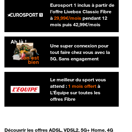
Eurosport 1 inclus à partir de
l’offre Livebox Classic Fibre
29,99 € par mois
à
29,99€/mois
pendant 12
42,99 € par m
mois puis
42,99€/mois
Une super connexion pour
tout faire chez vous avec la
5G. Sans engagement
Le meilleur du sport vous
attend :
1 mois offert
à
L’Équipe sur toutes les
offres Fibre
Découvrir les offres ADSL, VDSL2, 5G+ Home, 4G