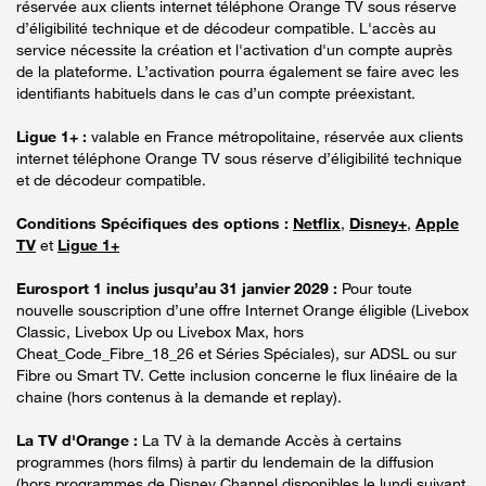
réservée aux clients internet téléphone Orange TV sous réserve
d’éligibilité technique et de décodeur compatible. L'accès au
service nécessite la création et l'activation d'un compte auprès
de la plateforme. L’activation pourra également se faire avec les
identifiants habituels dans le cas d’un compte préexistant.
Ligue 1+ :
valable en France métropolitaine, réservée aux clients
internet téléphone Orange TV sous réserve d’éligibilité technique
et de décodeur compatible.
Conditions Spécifiques des options :
Netflix
,
Disney+
,
Apple
TV
et
Ligue 1+
Eurosport 1 inclus jusqu’au 31 janvier 2029 :
Pour toute
nouvelle souscription d’une offre Internet Orange éligible (Livebox
Classic, Livebox Up ou Livebox Max, hors
Cheat_Code_Fibre_18_26 et Séries Spéciales), sur ADSL ou sur
Fibre ou Smart TV. Cette inclusion concerne le flux linéaire de la
chaine (hors contenus à la demande et replay).
La TV d'Orange :
La TV à la demande Accès à certains
programmes (hors films) à partir du lendemain de la diffusion
(hors programmes de Disney Channel disponibles le lundi suivant