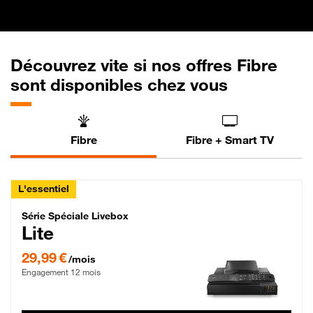
Découvrez vite si nos offres Fibre
sont disponibles chez vous
Fibre
Fibre + Smart TV
L'essentiel
Série Spéciale Livebox Lite Fibre
Série Spéciale Livebox
Lite
29,99 € par mois , Engagement 12 mois
29,99 €
/mois
Engagement 12 mois