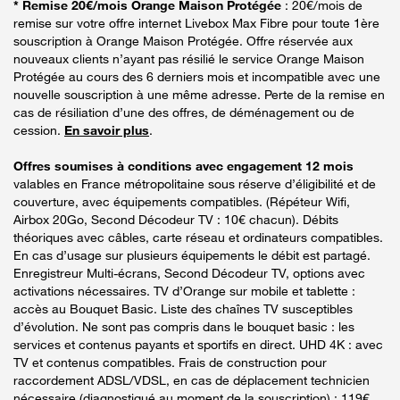
* Remise 20€/mois Orange Maison Protégée
: 20€/mois de
remise sur votre offre internet Livebox Max Fibre pour toute 1ère
souscription à Orange Maison Protégée. Offre réservée aux
nouveaux clients n’ayant pas résilié le service Orange Maison
Protégée au cours des 6 derniers mois et incompatible avec une
nouvelle souscription à une même adresse. Perte de la remise en
cas de résiliation d’une des offres, de déménagement ou de
cession.
En savoir plus
.
Offres soumises à conditions avec engagement 12 mois
valables en France métropolitaine sous réserve d’éligibilité et de
couverture, avec équipements compatibles. (Répéteur Wifi,
Airbox 20Go, Second Décodeur TV : 10€ chacun). Débits
théoriques avec câbles, carte réseau et ordinateurs compatibles.
En cas d’usage sur plusieurs équipements le débit est partagé.
Enregistreur Multi-écrans, Second Décodeur TV, options avec
activations nécessaires. TV d’Orange sur mobile et tablette :
accès au Bouquet Basic. Liste des chaînes TV susceptibles
d’évolution. Ne sont pas compris dans le bouquet basic : les
services et contenus payants et sportifs en direct. UHD 4K : avec
TV et contenus compatibles. Frais de construction pour
raccordement ADSL/VDSL, en cas de déplacement technicien
nécessaire (diagnostiqué au moment de la souscription) : 119€.