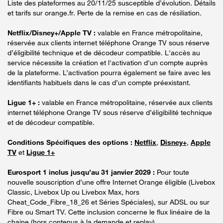
Liste des plateformes au 20/11/25 susceptible d’évolution. Détails
et tarifs sur orange.fr. Perte de la remise en cas de résiliation.
Netflix/Disney+/Apple TV :
valable en France métropolitaine,
réservée aux clients internet téléphone Orange TV sous réserve
d’éligibilité technique et de décodeur compatible. L'accès au
service nécessite la création et l'activation d'un compte auprès
de la plateforme. L’activation pourra également se faire avec les
identifiants habituels dans le cas d’un compte préexistant.
Ligue 1+ :
valable en France métropolitaine, réservée aux clients
internet téléphone Orange TV sous réserve d’éligibilité technique
et de décodeur compatible.
Conditions Spécifiques des options :
Netflix
,
Disney+
,
Apple
TV
et
Ligue 1+
Eurosport 1 inclus jusqu’au 31 janvier 2029 :
Pour toute
nouvelle souscription d’une offre Internet Orange éligible (Livebox
Classic, Livebox Up ou Livebox Max, hors
Cheat_Code_Fibre_18_26 et Séries Spéciales), sur ADSL ou sur
Fibre ou Smart TV. Cette inclusion concerne le flux linéaire de la
chaine (hors contenus à la demande et replay).