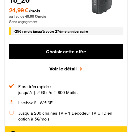
24,99 € par mois pendant 0 mois puis 49,99 € par mois, Sans engagement
24,99 €
/mois
au lieu de
49,99 €/mois
Sans engagement
25 € par mois
-
25€ / mois
jusqu'à votre 27ème anniversaire
Choisir cette offre
Voir le détail
Fibre très rapide :
jusqu'à ↓ 2 Gbit/s ↑ 800 Mbit/s
Livebox 6 : Wifi 6E
Jusqu’à 200 chaînes TV + 1 Décodeur TV UHD en
option à 5€/mois