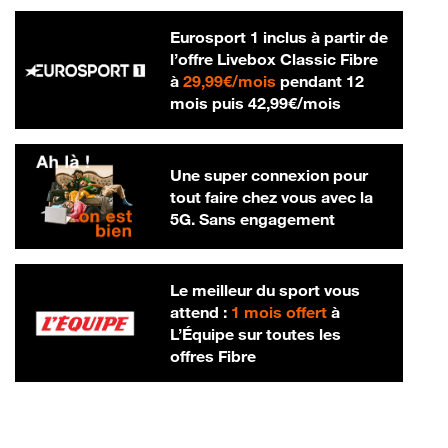
Eurosport 1 inclus à partir de
l’offre Livebox Classic Fibre
29,99 € par mois
à
29,99€/mois
pendant 12
42,99 € par m
mois puis
42,99€/mois
Une super connexion pour
tout faire chez vous avec la
5G. Sans engagement
Le meilleur du sport vous
attend :
1 mois offert
à
L’Équipe sur toutes les
offres Fibre