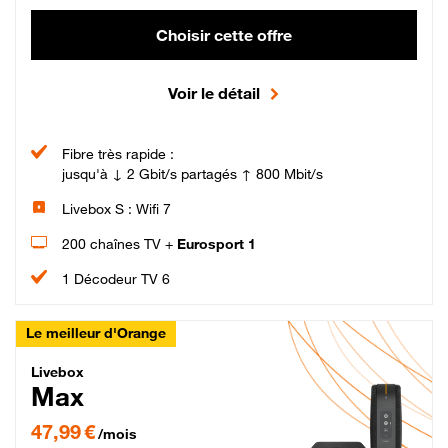
Choisir cette offre
Voir le détail
Fibre très rapide :
jusqu'à ↓ 2 Gbit/s partagés ↑ 800 Mbit/s
Livebox S : Wifi 7
200 chaînes TV +
Eurosport 1
1 Décodeur TV 6
Le meilleur d'Orange
Livebox Max Fibre
Livebox
Max
47,99 € par mois pendant 12 mois puis 57,99 € par mois, Engagement 12 moi
47,99 €
/mois