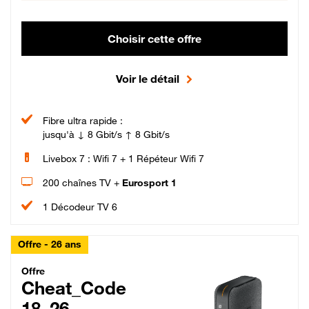
Choisir cette offre
Voir le détail
Fibre ultra rapide :
jusqu'à ↓ 8 Gbit/s ↑ 8 Gbit/s
Livebox 7 : Wifi 7 + 1 Répéteur Wifi 7
200 chaînes TV +
Eurosport 1
1 Décodeur TV 6
Offre - 26 ans
Cheat_Code Fibre_18_26
Offre
Cheat_Code
18_26