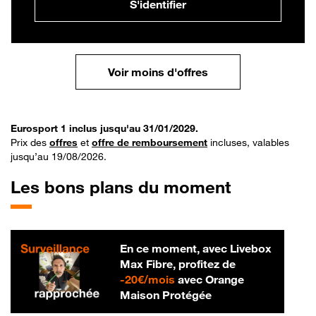
S'identifier
Voir moins d'offres
Eurosport 1 inclus jusqu'au 31/01/2029.
Prix des
offres
et
offre de remboursement
incluses, valables
jusqu’au 19/08/2026.
Les bons plans du moment
En ce moment, avec Livebox
Max Fibre, profitez de
20 € par mois
-
20€/mois
avec Orange
Maison Protégée