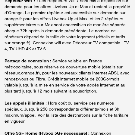
Répéteur Wifi 7
: Les Répéteurs Wifi 7 sont mis à disposition sur
demande pour les offres Livebox Up et Max et restent la propriété
d'Orange. Le premier répéteur est accessible sur demande sur
orange.fr pour les offres Livebox Up et Max, et les 2 répéteurs
supplémentaires sur Max sont accessibles de manière séparée
chaque 72h après la demande précédente. Le nombre de
répéteurs dépend de la taille de votre logement (détails et tarifs
sur orange.fr). Connexion wifi avec Décodeur TV compatible : TV
4, TV UHD 4K et TV 6.
Partage de connexion :
Service valable en France
métropolitaine, sous réserve de couverture mobile (détails sur
réseaux.orange.fr), pour les nouveaux clients Internet ADSL avec
rendez-vous ou Fibre. Crédit internet mobile de 200Go/mois
valable jusqu'à la mise en service de votre accès internet et au
plus tard jusqu'à 12 mois suivant la souscription.
Les appels illimités
: Hors coût du service des numéros
spéciaux. Jusqu’à 250 correspondants différents/mois et 3h
maximum/appel. Voir la liste des destinations sur la fiche tarifaire
en vigueur.
Offre 5G+ Home (Flybox 5G+ nécessaire) :
Connexion