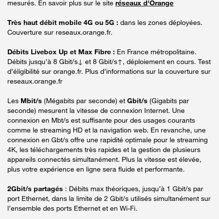
mesurés. En savoir plus sur le site
réseaux d'Orange
Très haut débit mobile 4G ou 5G :
dans les zones déployées.
Couverture sur reseaux.orange.fr.
Débits Livebox Up et Max Fibre :
En France métropolitaine.
Débits jusqu’à 8 Gbit/s↓ et 8 Gbit/s↑, déploiement en cours. Test
d’éligibilité sur orange.fr. Plus d’informations sur la couverture sur
reseaux.orange.fr
Les
Mbit/s
(Mégabits par seconde) et
Gbit/s
(Gigabits par
seconde) mesurent la vitesse de connexion Internet. Une
connexion en Mbt/s est suffisante pour des usages courants
comme le streaming HD et la navigation web. En revanche, une
connexion en Gbt/s offre une rapidité optimale pour le streaming
4K, les téléchargements très rapides et la gestion de plusieurs
appareils connectés simultanément. Plus la vitesse est élevée,
plus votre expérience en ligne sera fluide et performante.
2Gbit/s partagés
: Débits max théoriques, jusqu’à 1 Gbit/s par
port Ethernet, dans la limite de 2 Gbit/s utilisés simultanément sur
l’ensemble des ports Ethernet et en Wi-Fi.