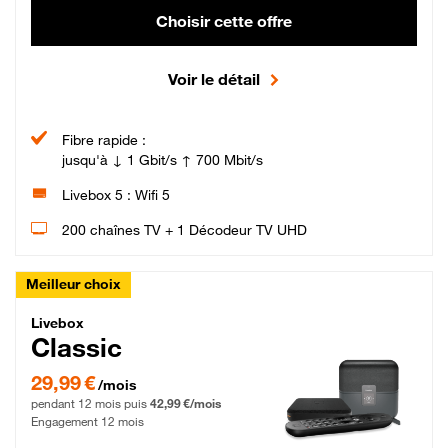
Choisir cette offre
Voir le détail
Fibre rapide :
jusqu'à ↓ 1 Gbit/s ↑ 700 Mbit/s
Livebox 5 : Wifi 5
200 chaînes TV + 1 Décodeur TV UHD
Meilleur choix
Livebox Classic Fibre
Livebox
Classic
29,99 € par mois pendant 12 mois puis 42,99 € par mois, Engagement 12 moi
29,99 €
/mois
pendant 12 mois puis
42,99 €/mois
Engagement 12 mois