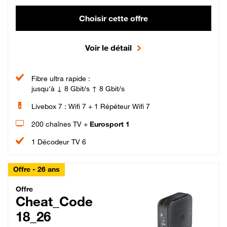
Choisir cette offre
Voir le détail
Fibre ultra rapide :
jusqu'à ↓ 8 Gbit/s ↑ 8 Gbit/s
Livebox 7 : Wifi 7 + 1 Répéteur Wifi 7
200 chaînes TV +
Eurosport 1
1 Décodeur TV 6
Offre - 26 ans
Cheat_Code Fibre_18_26
Offre
Cheat_Code
18_26