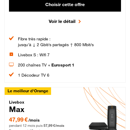
Choisir cette offre
Voir le détail
Fibre très rapide :
jusqu'à ↓ 2 Gbit/s partagés ↑ 800 Mbit/s
Livebox S : Wifi 7
200 chaînes TV +
Eurosport 1
1 Décodeur TV 6
Le meilleur d'Orange
Livebox Max Fibre
Livebox
Max
47,99 € par mois pendant 12 mois puis 57,99 € par mois, Engagement 12 moi
47,99 €
/mois
pendant 12 mois puis
57,99 €/mois