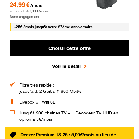
24,99 € par mois pendant 0 mois puis 49,99 € par mois, Sans engagement
24,99 €
/mois
au lieu de
49,99 €/mois
Sans engagement
25 € par mois
-
25€ / mois
jusqu'à votre 27ème anniversaire
Choisir cette offre
Voir le détail
Fibre très rapide :
jusqu'à ↓ 2 Gbit/s ↑ 800 Mbit/s
Livebox 6 : Wifi 6E
Jusqu’à 200 chaînes TV + 1 Décodeur TV UHD en
option à 5€/mois
Deezer Premium 18-26 : 5,99€/mois au lieu de