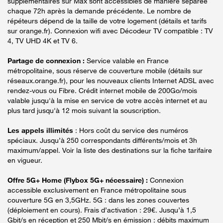
supplémentaires sur Max sont accessibles de manière séparée
chaque 72h après la demande précédente. Le nombre de
répéteurs dépend de la taille de votre logement (détails et tarifs
sur orange.fr). Connexion wifi avec Décodeur TV compatible : TV
4, TV UHD 4K et TV 6.
Partage de connexion :
Service valable en France
métropolitaine, sous réserve de couverture mobile (détails sur
réseaux.orange.fr), pour les nouveaux clients Internet ADSL avec
rendez-vous ou Fibre. Crédit internet mobile de 200Go/mois
valable jusqu'à la mise en service de votre accès internet et au
plus tard jusqu'à 12 mois suivant la souscription.
Les appels illimités
: Hors coût du service des numéros
spéciaux. Jusqu’à 250 correspondants différents/mois et 3h
maximum/appel. Voir la liste des destinations sur la fiche tarifaire
en vigueur.
Offre 5G+ Home (Flybox 5G+ nécessaire) :
Connexion
accessible exclusivement en France métropolitaine sous
couverture 5G en 3,5GHz. 5G : dans les zones couvertes
(déploiement en cours). Frais d’activation : 29€. Jusqu’à 1,5
Gbit/s en réception et 250 Mbit/s en émission : débits maximum