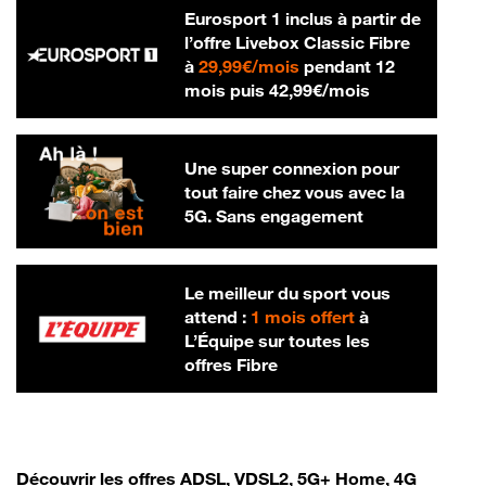
Eurosport 1 inclus à partir de
l’offre Livebox Classic Fibre
29,99 € par mois
à
29,99€/mois
pendant 12
42,99 € par m
mois puis
42,99€/mois
Une super connexion pour
tout faire chez vous avec la
5G. Sans engagement
Le meilleur du sport vous
attend :
1 mois offert
à
L’Équipe sur toutes les
offres Fibre
Découvrir les offres ADSL, VDSL2, 5G+ Home, 4G