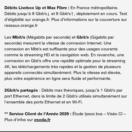
Débits Livebox Up et Max Fibre :
En France métropolitaine.
Débits jusqu’à 8 Gbit/s↓ et 8 Gbit/s↑, déploiement en cours. Test
d’éligibilité sur orange.fr. Plus d’informations sur la couverture sur
reseaux.orange.fr
Les
Mbit/s
(Mégabits par seconde) et
Gbit/s
(Gigabits par
seconde) mesurent la vitesse de connexion Internet. Une
connexion en Mbt/s est suffisante pour des usages courants
comme le streaming HD et la navigation web. En revanche, une
connexion en Gbt/s offre une rapidité optimale pour le streaming
4K, les téléchargements très rapides et la gestion de plusieurs
appareils connectés simultanément. Plus la vitesse est élevée,
plus votre expérience en ligne sera fluide et performante.
2Gbit/s partagés
: Débits max théoriques, jusqu’à 1 Gbit/s par
port Ethernet, dans la limite de 2 Gbit/s utilisés simultanément sur
l’ensemble des ports Ethernet et en Wi-Fi.
** Service Client de l'Année 2026 :
Étude Ipsos bva – Viséo CI –
Plus d'infos sur
escda.fr