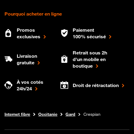
Pourquoi acheter en ligne
Promos
Paiement
exclusives
100% sécurisé
Retrait sous 2h
Livraison
d'un mobile en
gratuite
boutique
À vos cotés
Droit de rétractation
24h/24
Boutique Orange
Internet fibre
Occitanie
Gard
Crespian