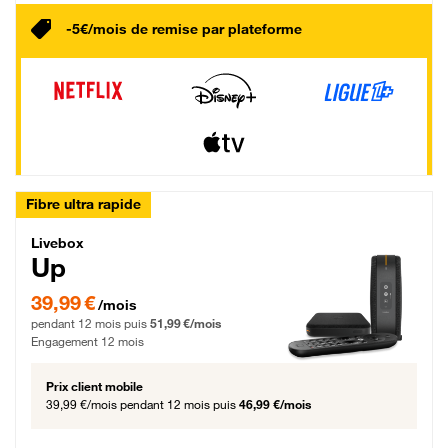
-5€/mois de remise par plateforme
Fibre ultra rapide
Livebox Up Fibre
Livebox
Up
39,99 € par mois pendant 12 mois puis 51,99 € par mois, Engagement 12 moi
39,99 €
/mois
pendant 12 mois puis
51,99 €/mois
Engagement 12 mois
Prix client mobile
39,99 €/mois
pendant 12 mois puis
46,99 €/mois