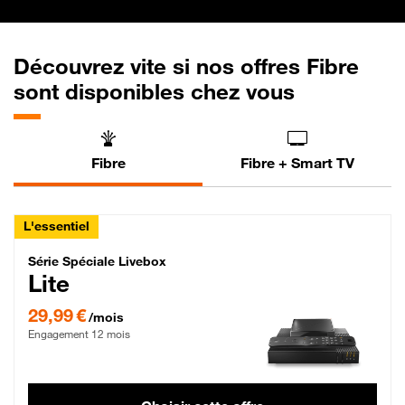
Découvrez vite si nos offres Fibre
sont disponibles chez vous
Fibre
Fibre + Smart TV
L'essentiel
Série Spéciale Livebox Lite Fibre
Série Spéciale Livebox
Lite
29,99 € par mois , Engagement 12 mois
29,99 €
/mois
Engagement 12 mois