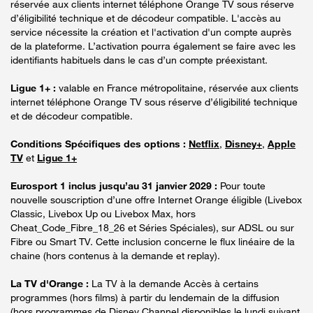
réservée aux clients internet téléphone Orange TV sous réserve
d’éligibilité technique et de décodeur compatible. L'accès au
service nécessite la création et l'activation d'un compte auprès
de la plateforme. L’activation pourra également se faire avec les
identifiants habituels dans le cas d’un compte préexistant.
Ligue 1+ :
valable en France métropolitaine, réservée aux clients
internet téléphone Orange TV sous réserve d’éligibilité technique
et de décodeur compatible.
Conditions Spécifiques des options :
Netflix
,
Disney+
,
Apple
TV
et
Ligue 1+
Eurosport 1 inclus jusqu’au 31 janvier 2029 :
Pour toute
nouvelle souscription d’une offre Internet Orange éligible (Livebox
Classic, Livebox Up ou Livebox Max, hors
Cheat_Code_Fibre_18_26 et Séries Spéciales), sur ADSL ou sur
Fibre ou Smart TV. Cette inclusion concerne le flux linéaire de la
chaine (hors contenus à la demande et replay).
La TV d'Orange :
La TV à la demande Accès à certains
programmes (hors films) à partir du lendemain de la diffusion
(hors programmes de Disney Channel disponibles le lundi suivant