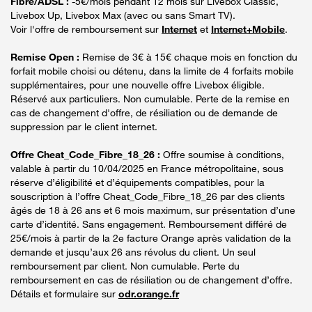
Fibre/ADSL :
-5€/mois pendant 12 mois sur Livebox Classic,
Livebox Up, Livebox Max (avec ou sans Smart TV).
Voir l'offre de remboursement sur
Internet
et
Internet+Mobile
.
Remise Open :
Remise de 3€ à 15€ chaque mois en fonction du
forfait mobile choisi ou détenu, dans la limite de 4 forfaits mobile
supplémentaires, pour une nouvelle offre Livebox éligible.
Réservé aux particuliers. Non cumulable. Perte de la remise en
cas de changement d'offre, de résiliation ou de demande de
suppression par le client internet.
Offre Cheat_Code_Fibre_18_26 :
Offre soumise à conditions,
valable à partir du 10/04/2025 en France métropolitaine, sous
réserve d’éligibilité et d’équipements compatibles, pour la
souscription à l’offre Cheat_Code_Fibre_18_26 par des clients
âgés de 18 à 26 ans et 6 mois maximum, sur présentation d’une
carte d’identité. Sans engagement. Remboursement différé de
25€/mois à partir de la 2e facture Orange après validation de la
demande et jusqu’aux 26 ans révolus du client. Un seul
remboursement par client. Non cumulable. Perte du
remboursement en cas de résiliation ou de changement d’offre.
Détails et formulaire sur
odr.orange.fr