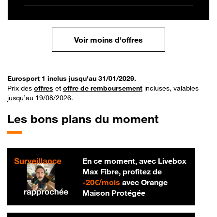
Voir moins d'offres
Eurosport 1 inclus jusqu'au 31/01/2029.
Prix des
offres
et
offre de remboursement
incluses, valables
jusqu’au 19/08/2026.
Les bons plans du moment
En ce moment, avec Livebox
Max Fibre, profitez de
20 € par mois
-
20€/mois
avec Orange
Maison Protégée