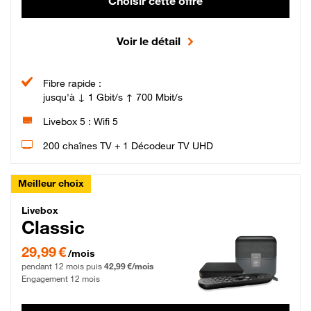
Choisir cette offre
Voir le détail
Fibre rapide :
jusqu'à ↓ 1 Gbit/s ↑ 700 Mbit/s
Livebox 5 : Wifi 5
200 chaînes TV + 1 Décodeur TV UHD
Meilleur choix
Livebox Classic Fibre
Livebox
Classic
29,99 € par mois pendant 12 mois puis 42,99 € par mois, Engagement 12 moi
29,99 €
/mois
pendant 12 mois puis
42,99 €/mois
Engagement 12 mois