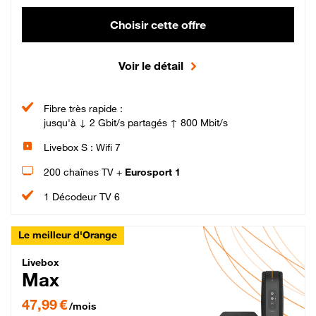
Choisir cette offre
Voir le détail
Fibre très rapide :
jusqu'à ↓ 2 Gbit/s partagés ↑ 800 Mbit/s
Livebox S : Wifi 7
200 chaînes TV +
Eurosport 1
1 Décodeur TV 6
Le meilleur d'Orange
Livebox Max Fibre
Livebox
Max
47,99 € par mois pendant 12 mois puis 57,99 € par mois, Engagement 12 moi
47,99 €
/mois