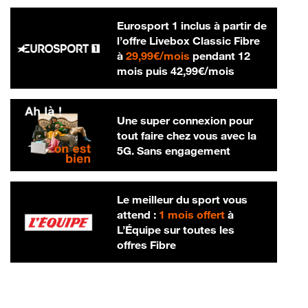
Eurosport 1 inclus à partir de
l’offre Livebox Classic Fibre
29,99 € par mois
à
29,99€/mois
pendant 12
42,99 € par m
mois puis
42,99€/mois
Une super connexion pour
tout faire chez vous avec la
5G. Sans engagement
Le meilleur du sport vous
attend :
1 mois offert
à
L’Équipe sur toutes les
offres Fibre