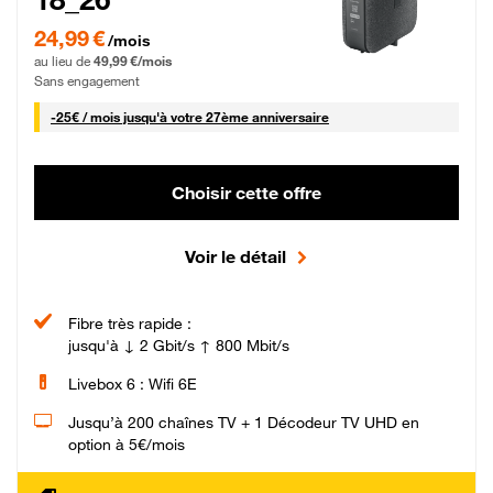
24,99 € par mois pendant 0 mois puis 49,99 € par mois, Sans engagement
24,99 €
/mois
au lieu de
49,99 €/mois
Sans engagement
25 € par mois
-
25€ / mois
jusqu'à votre 27ème anniversaire
Choisir cette offre
Voir le détail
Fibre très rapide :
jusqu'à ↓ 2 Gbit/s ↑ 800 Mbit/s
Livebox 6 : Wifi 6E
Jusqu’à 200 chaînes TV + 1 Décodeur TV UHD en
option à 5€/mois