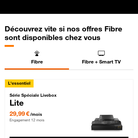
Découvrez vite si nos offres Fibre
sont disponibles chez vous
Fibre
Fibre + Smart TV
L'essentiel
Série Spéciale Livebox Lite Fibre
Série Spéciale Livebox
Lite
29,99 € par mois , Engagement 12 mois
29,99 €
/mois
Engagement 12 mois