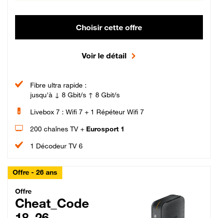
Choisir cette offre
Voir le détail
Fibre ultra rapide :
jusqu'à ↓ 8 Gbit/s ↑ 8 Gbit/s
Livebox 7 : Wifi 7 + 1 Répéteur Wifi 7
200 chaînes TV +
Eurosport 1
1 Décodeur TV 6
Offre - 26 ans
Cheat_Code Fibre_18_26
Offre
Cheat_Code
18_26