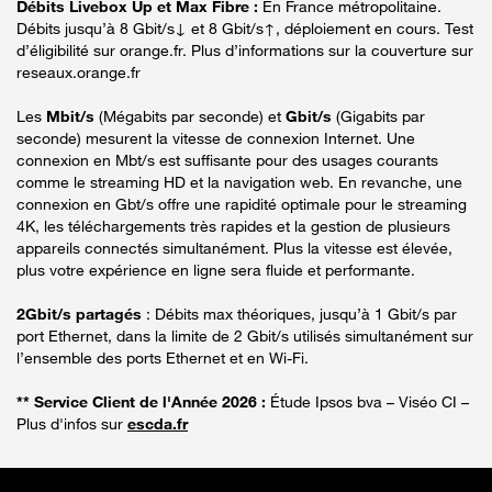
Débits Livebox Up et Max Fibre :
En France métropolitaine.
Débits jusqu’à 8 Gbit/s↓ et 8 Gbit/s↑, déploiement en cours. Test
d’éligibilité sur orange.fr. Plus d’informations sur la couverture sur
reseaux.orange.fr
Les
Mbit/s
(Mégabits par seconde) et
Gbit/s
(Gigabits par
seconde) mesurent la vitesse de connexion Internet. Une
connexion en Mbt/s est suffisante pour des usages courants
comme le streaming HD et la navigation web. En revanche, une
connexion en Gbt/s offre une rapidité optimale pour le streaming
4K, les téléchargements très rapides et la gestion de plusieurs
appareils connectés simultanément. Plus la vitesse est élevée,
plus votre expérience en ligne sera fluide et performante.
2Gbit/s partagés
: Débits max théoriques, jusqu’à 1 Gbit/s par
port Ethernet, dans la limite de 2 Gbit/s utilisés simultanément sur
l’ensemble des ports Ethernet et en Wi-Fi.
** Service Client de l'Année 2026 :
Étude Ipsos bva – Viséo CI –
Plus d'infos sur
escda.fr