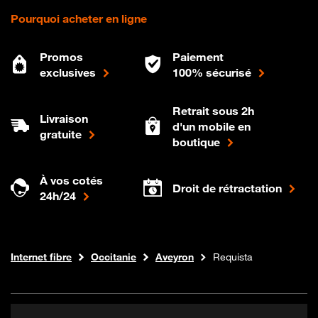
Pourquoi acheter en ligne
Promos
Paiement
exclusives
100% sécurisé
Retrait sous 2h
Livraison
d'un mobile en
gratuite
boutique
À vos cotés
Droit de rétractation
24h/24
Boutique Orange
Internet fibre
Occitanie
Aveyron
Requista