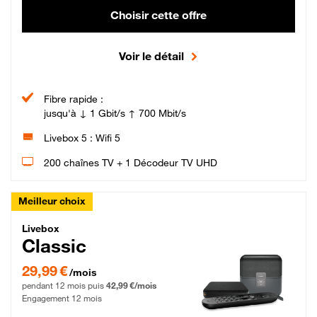
Choisir cette offre
Voir le détail
Fibre rapide :
jusqu'à ↓ 1 Gbit/s ↑ 700 Mbit/s
Livebox 5 : Wifi 5
200 chaînes TV + 1 Décodeur TV UHD
Meilleur choix
Livebox Classic Fibre
Livebox
Classic
29,99 € par mois pendant 12 mois puis 42,99 € par mois, Engagement 12 moi
29,99 €
/mois
pendant 12 mois puis
42,99 €/mois
Engagement 12 mois