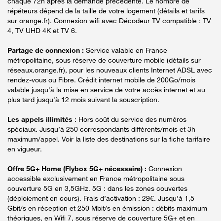
chaque 72h après la demande précédente. Le nombre de
répéteurs dépend de la taille de votre logement (détails et tarifs
sur orange.fr). Connexion wifi avec Décodeur TV compatible : TV
4, TV UHD 4K et TV 6.
Partage de connexion :
Service valable en France
métropolitaine, sous réserve de couverture mobile (détails sur
réseaux.orange.fr), pour les nouveaux clients Internet ADSL avec
rendez-vous ou Fibre. Crédit internet mobile de 200Go/mois
valable jusqu'à la mise en service de votre accès internet et au
plus tard jusqu'à 12 mois suivant la souscription.
Les appels illimités
: Hors coût du service des numéros
spéciaux. Jusqu’à 250 correspondants différents/mois et 3h
maximum/appel. Voir la liste des destinations sur la fiche tarifaire
en vigueur.
Offre 5G+ Home (Flybox 5G+ nécessaire) :
Connexion
accessible exclusivement en France métropolitaine sous
couverture 5G en 3,5GHz. 5G : dans les zones couvertes
(déploiement en cours). Frais d’activation : 29€. Jusqu’à 1,5
Gbit/s en réception et 250 Mbit/s en émission : débits maximum
théoriques, en Wifi 7, sous réserve de couverture 5G+ et en