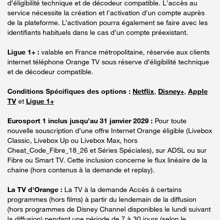
d’éligibilité technique et de décodeur compatible. L'accès au
service nécessite la création et l'activation d'un compte auprès
de la plateforme. L’activation pourra également se faire avec les
identifiants habituels dans le cas d’un compte préexistant.
Ligue 1+ :
valable en France métropolitaine, réservée aux clients
internet téléphone Orange TV sous réserve d’éligibilité technique
et de décodeur compatible.
Conditions Spécifiques des options :
Netflix
,
Disney+
,
Apple
TV
et
Ligue 1+
Eurosport 1 inclus jusqu’au 31 janvier 2029 :
Pour toute
nouvelle souscription d’une offre Internet Orange éligible (Livebox
Classic, Livebox Up ou Livebox Max, hors
Cheat_Code_Fibre_18_26 et Séries Spéciales), sur ADSL ou sur
Fibre ou Smart TV. Cette inclusion concerne le flux linéaire de la
chaine (hors contenus à la demande et replay).
La TV d'Orange :
La TV à la demande Accès à certains
programmes (hors films) à partir du lendemain de la diffusion
(hors programmes de Disney Channel disponibles le lundi suivant
la diffusion) pendant une période de 7 à 30 jours (selon le