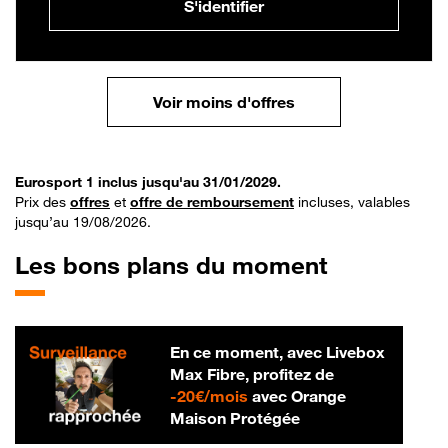
S'identifier
Voir moins d'offres
Eurosport 1 inclus jusqu'au 31/01/2029.
Prix des
offres
et
offre de remboursement
incluses, valables
jusqu’au 19/08/2026.
Les bons plans du moment
En ce moment, avec Livebox
Max Fibre, profitez de
20 € par mois
-
20€/mois
avec Orange
Maison Protégée