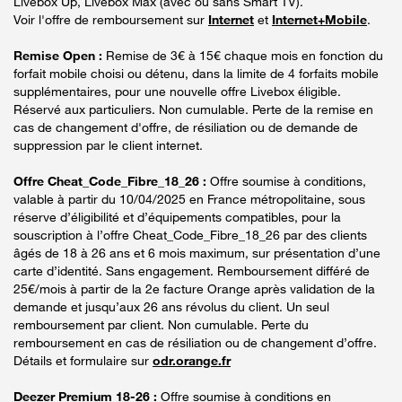
Livebox Up, Livebox Max (avec ou sans Smart TV).
Voir l'offre de remboursement sur
Internet
et
Internet+Mobile
.
Remise Open :
Remise de 3€ à 15€ chaque mois en fonction du
forfait mobile choisi ou détenu, dans la limite de 4 forfaits mobile
supplémentaires, pour une nouvelle offre Livebox éligible.
Réservé aux particuliers. Non cumulable. Perte de la remise en
cas de changement d'offre, de résiliation ou de demande de
suppression par le client internet.
Offre Cheat_Code_Fibre_18_26 :
Offre soumise à conditions,
valable à partir du 10/04/2025 en France métropolitaine, sous
réserve d’éligibilité et d’équipements compatibles, pour la
souscription à l’offre Cheat_Code_Fibre_18_26 par des clients
âgés de 18 à 26 ans et 6 mois maximum, sur présentation d’une
carte d’identité. Sans engagement. Remboursement différé de
25€/mois à partir de la 2e facture Orange après validation de la
demande et jusqu’aux 26 ans révolus du client. Un seul
remboursement par client. Non cumulable. Perte du
remboursement en cas de résiliation ou de changement d’offre.
Détails et formulaire sur
odr.orange.fr
Deezer Premium 18-26 :
Offre soumise à conditions en