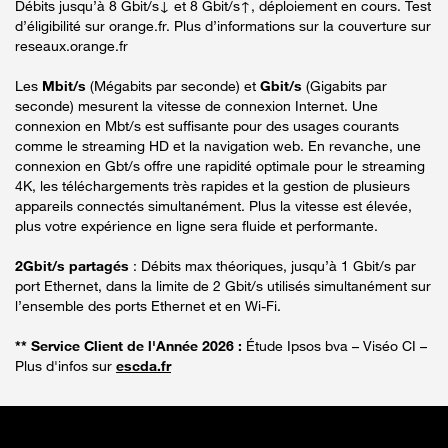
Débits jusqu’à 8 Gbit/s↓ et 8 Gbit/s↑, déploiement en cours. Test
d’éligibilité sur orange.fr. Plus d’informations sur la couverture sur
reseaux.orange.fr
Les
Mbit/s
(Mégabits par seconde) et
Gbit/s
(Gigabits par
seconde) mesurent la vitesse de connexion Internet. Une
connexion en Mbt/s est suffisante pour des usages courants
comme le streaming HD et la navigation web. En revanche, une
connexion en Gbt/s offre une rapidité optimale pour le streaming
4K, les téléchargements très rapides et la gestion de plusieurs
appareils connectés simultanément. Plus la vitesse est élevée,
plus votre expérience en ligne sera fluide et performante.
2Gbit/s partagés
: Débits max théoriques, jusqu’à 1 Gbit/s par
port Ethernet, dans la limite de 2 Gbit/s utilisés simultanément sur
l’ensemble des ports Ethernet et en Wi-Fi.
** Service Client de l'Année 2026 :
Étude Ipsos bva – Viséo CI –
Plus d'infos sur
escda.fr