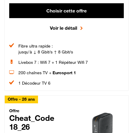
Choisir cette offre
Voir le détail
Fibre ultra rapide :
jusqu'à ↓ 8 Gbit/s ↑ 8 Gbit/s
Livebox 7 : Wifi 7 + 1 Répéteur Wifi 7
200 chaînes TV +
Eurosport 1
1 Décodeur TV 6
Offre - 26 ans
Cheat_Code Fibre_18_26
Offre
Cheat_Code
18_26