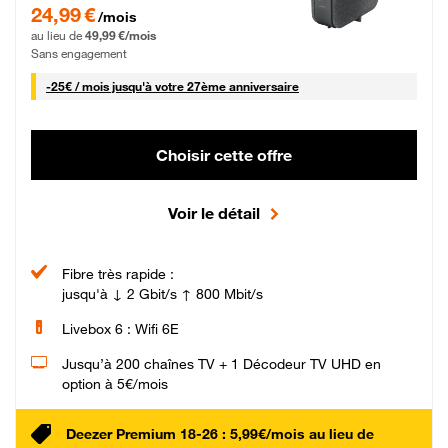
24,99 € par mois pendant 0 mois puis 49,99 € par mois, Sans engagement
24,99 €
/mois
au lieu de
49,99 €/mois
Sans engagement
25 € par mois
-
25€ / mois
jusqu'à votre 27ème anniversaire
Choisir cette offre
Voir le détail
Fibre très rapide :
jusqu'à ↓ 2 Gbit/s ↑ 800 Mbit/s
Livebox 6 : Wifi 6E
Jusqu’à 200 chaînes TV + 1 Décodeur TV UHD en
option à 5€/mois
Deezer Premium 18-26 : 5,99€/mois au lieu de