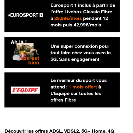
Eurosport 1 inclus à partir de
l’offre Livebox Classic Fibre
29,99 € par mois
à
29,99€/mois
pendant 12
42,99 € par m
mois puis
42,99€/mois
Une super connexion pour
tout faire chez vous avec la
5G. Sans engagement
Le meilleur du sport vous
attend :
1 mois offert
à
L’Équipe sur toutes les
offres Fibre
Découvrir les offres ADSL, VDSL2, 5G+ Home, 4G