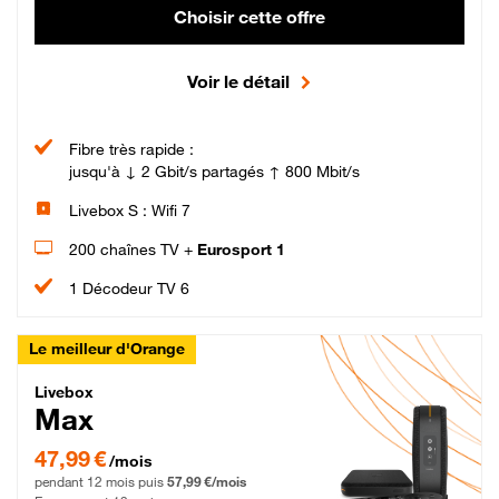
Choisir cette offre
Voir le détail
Fibre très rapide :
jusqu'à ↓ 2 Gbit/s partagés ↑ 800 Mbit/s
Livebox S : Wifi 7
200 chaînes TV +
Eurosport 1
1 Décodeur TV 6
Le meilleur d'Orange
Livebox Max Fibre
Livebox
Max
47,99 € par mois pendant 12 mois puis 57,99 € par mois, Engagement 12 moi
47,99 €
/mois
pendant 12 mois puis
57,99 €/mois