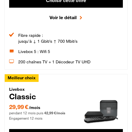
Choisir cette offre
Voir le détail
Fibre rapide :
jusqu'à ↓ 1 Gbit/s ↑ 700 Mbit/s
Livebox 5 : Wifi 5
200 chaînes TV + 1 Décodeur TV UHD
Meilleur choix
Livebox Classic Fibre
Livebox
Classic
29,99 € par mois pendant 12 mois puis 42,99 € par mois, Engagement 12 moi
29,99 €
/mois
pendant 12 mois puis
42,99 €/mois
Engagement 12 mois