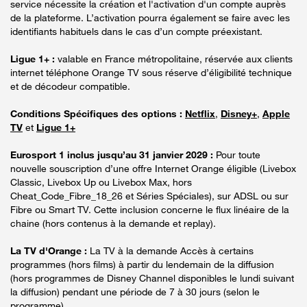
service nécessite la création et l'activation d'un compte auprès
de la plateforme. L’activation pourra également se faire avec les
identifiants habituels dans le cas d’un compte préexistant.
Ligue 1+ :
valable en France métropolitaine, réservée aux clients
internet téléphone Orange TV sous réserve d’éligibilité technique
et de décodeur compatible.
Conditions Spécifiques des options :
Netflix
,
Disney+
,
Apple
TV
et
Ligue 1+
Eurosport 1 inclus jusqu’au 31 janvier 2029 :
Pour toute
nouvelle souscription d’une offre Internet Orange éligible (Livebox
Classic, Livebox Up ou Livebox Max, hors
Cheat_Code_Fibre_18_26 et Séries Spéciales), sur ADSL ou sur
Fibre ou Smart TV. Cette inclusion concerne le flux linéaire de la
chaine (hors contenus à la demande et replay).
La TV d'Orange :
La TV à la demande Accès à certains
programmes (hors films) à partir du lendemain de la diffusion
(hors programmes de Disney Channel disponibles le lundi suivant
la diffusion) pendant une période de 7 à 30 jours (selon le
programme).