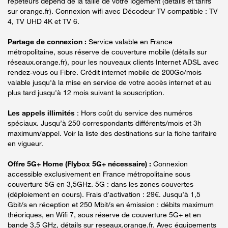
répéteurs dépend de la taille de votre logement (détails et tarifs
sur orange.fr). Connexion wifi avec Décodeur TV compatible : TV
4, TV UHD 4K et TV 6.
Partage de connexion :
Service valable en France
métropolitaine, sous réserve de couverture mobile (détails sur
réseaux.orange.fr), pour les nouveaux clients Internet ADSL avec
rendez-vous ou Fibre. Crédit internet mobile de 200Go/mois
valable jusqu'à la mise en service de votre accès internet et au
plus tard jusqu'à 12 mois suivant la souscription.
Les appels illimités
: Hors coût du service des numéros
spéciaux. Jusqu’à 250 correspondants différents/mois et 3h
maximum/appel. Voir la liste des destinations sur la fiche tarifaire
en vigueur.
Offre 5G+ Home (Flybox 5G+ nécessaire) :
Connexion
accessible exclusivement en France métropolitaine sous
couverture 5G en 3,5GHz. 5G : dans les zones couvertes
(déploiement en cours). Frais d’activation : 29€. Jusqu’à 1,5
Gbit/s en réception et 250 Mbit/s en émission : débits maximum
théoriques, en Wifi 7, sous réserve de couverture 5G+ et en
bande 3,5 GHz, détails sur reseaux.orange.fr. Avec équipements