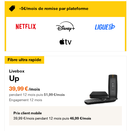
-5€/mois de remise par plateforme
Fibre ultra rapide
Livebox Up Fibre
Livebox
Up
39,99 € par mois pendant 12 mois puis 51,99 € par mois, Engagement 12 moi
39,99 €
/mois
pendant 12 mois puis
51,99 €/mois
Engagement 12 mois
Prix client mobile
39,99 €/mois
pendant 12 mois puis
46,99 €/mois