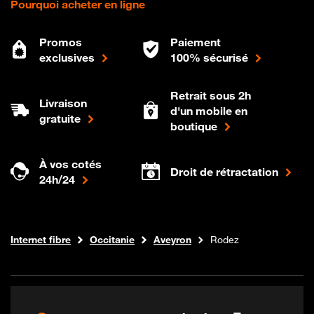
Pourquoi acheter en ligne
Promos
Paiement
exclusives
100% sécurisé
Retrait sous 2h
Livraison
d'un mobile en
gratuite
boutique
À vos cotés
Droit de rétractation
24h/24
Boutique Orange
Internet fibre
Occitanie
Aveyron
Rodez