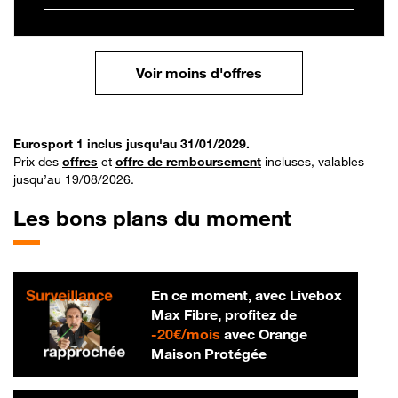
Voir moins d'offres
Eurosport 1 inclus jusqu'au 31/01/2029.
Prix des
offres
et
offre de remboursement
incluses, valables
jusqu’au 19/08/2026.
Les bons plans du moment
En ce moment, avec Livebox
Max Fibre, profitez de
20 € par mois
-
20€/mois
avec Orange
Maison Protégée