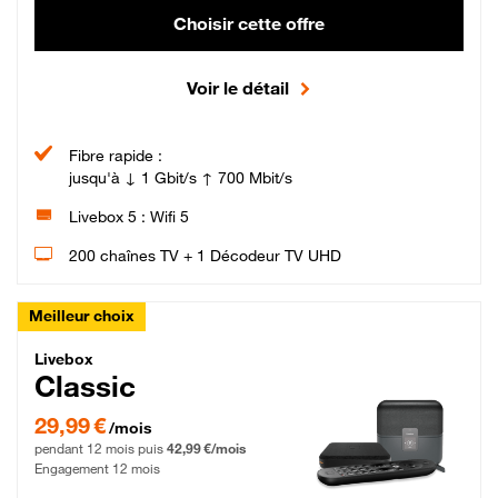
Choisir cette offre
Voir le détail
Fibre rapide :
jusqu'à ↓ 1 Gbit/s ↑ 700 Mbit/s
Livebox 5 : Wifi 5
200 chaînes TV + 1 Décodeur TV UHD
Meilleur choix
Livebox Classic Fibre
Livebox
Classic
29,99 € par mois pendant 12 mois puis 42,99 € par mois, Engagement 12 moi
29,99 €
/mois
pendant 12 mois puis
42,99 €/mois
Engagement 12 mois