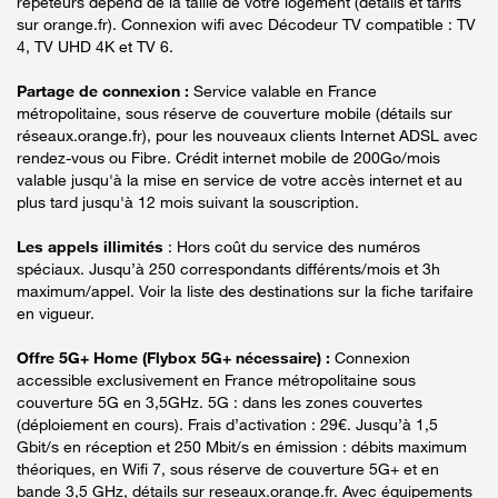
répéteurs dépend de la taille de votre logement (détails et tarifs
sur orange.fr). Connexion wifi avec Décodeur TV compatible : TV
4, TV UHD 4K et TV 6.
Partage de connexion :
Service valable en France
métropolitaine, sous réserve de couverture mobile (détails sur
réseaux.orange.fr), pour les nouveaux clients Internet ADSL avec
rendez-vous ou Fibre. Crédit internet mobile de 200Go/mois
valable jusqu'à la mise en service de votre accès internet et au
plus tard jusqu'à 12 mois suivant la souscription.
Les appels illimités
: Hors coût du service des numéros
spéciaux. Jusqu’à 250 correspondants différents/mois et 3h
maximum/appel. Voir la liste des destinations sur la fiche tarifaire
en vigueur.
Offre 5G+ Home (Flybox 5G+ nécessaire) :
Connexion
accessible exclusivement en France métropolitaine sous
couverture 5G en 3,5GHz. 5G : dans les zones couvertes
(déploiement en cours). Frais d’activation : 29€. Jusqu’à 1,5
Gbit/s en réception et 250 Mbit/s en émission : débits maximum
théoriques, en Wifi 7, sous réserve de couverture 5G+ et en
bande 3,5 GHz, détails sur reseaux.orange.fr. Avec équipements