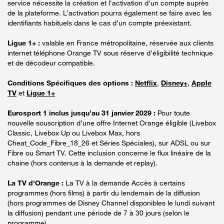
service nécessite la création et l'activation d'un compte auprès
de la plateforme. L’activation pourra également se faire avec les
identifiants habituels dans le cas d’un compte préexistant.
Ligue 1+ :
valable en France métropolitaine, réservée aux clients
internet téléphone Orange TV sous réserve d’éligibilité technique
et de décodeur compatible.
Conditions Spécifiques des options :
Netflix
,
Disney+
,
Apple
TV
et
Ligue 1+
Eurosport 1 inclus jusqu’au 31 janvier 2029 :
Pour toute
nouvelle souscription d’une offre Internet Orange éligible (Livebox
Classic, Livebox Up ou Livebox Max, hors
Cheat_Code_Fibre_18_26 et Séries Spéciales), sur ADSL ou sur
Fibre ou Smart TV. Cette inclusion concerne le flux linéaire de la
chaine (hors contenus à la demande et replay).
La TV d'Orange :
La TV à la demande Accès à certains
programmes (hors films) à partir du lendemain de la diffusion
(hors programmes de Disney Channel disponibles le lundi suivant
la diffusion) pendant une période de 7 à 30 jours (selon le
programme).