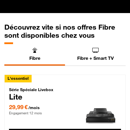
Découvrez vite si nos offres Fibre
sont disponibles chez vous
Fibre
Fibre + Smart TV
L'essentiel
Série Spéciale Livebox Lite Fibre
Série Spéciale Livebox
Lite
29,99 € par mois , Engagement 12 mois
29,99 €
/mois
Engagement 12 mois