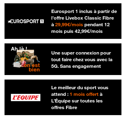
Eurosport 1 inclus à partir de
l’offre Livebox Classic Fibre
29,99 € par mois
à
29,99€/mois
pendant 12
42,99 € par m
mois puis
42,99€/mois
Une super connexion pour
tout faire chez vous avec la
5G. Sans engagement
Le meilleur du sport vous
attend :
1 mois offert
à
L’Équipe sur toutes les
offres Fibre