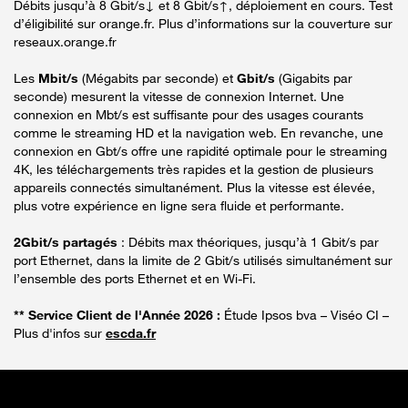
Débits jusqu’à 8 Gbit/s↓ et 8 Gbit/s↑, déploiement en cours. Test
d’éligibilité sur orange.fr. Plus d’informations sur la couverture sur
reseaux.orange.fr
Les
Mbit/s
(Mégabits par seconde) et
Gbit/s
(Gigabits par
seconde) mesurent la vitesse de connexion Internet. Une
connexion en Mbt/s est suffisante pour des usages courants
comme le streaming HD et la navigation web. En revanche, une
connexion en Gbt/s offre une rapidité optimale pour le streaming
4K, les téléchargements très rapides et la gestion de plusieurs
appareils connectés simultanément. Plus la vitesse est élevée,
plus votre expérience en ligne sera fluide et performante.
2Gbit/s partagés
: Débits max théoriques, jusqu’à 1 Gbit/s par
port Ethernet, dans la limite de 2 Gbit/s utilisés simultanément sur
l’ensemble des ports Ethernet et en Wi-Fi.
** Service Client de l'Année 2026 :
Étude Ipsos bva – Viséo CI –
Plus d'infos sur
escda.fr