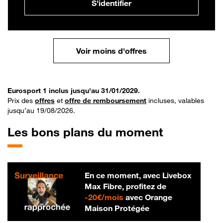
S'identifier
Voir moins d'offres
Eurosport 1 inclus jusqu'au 31/01/2029.
Prix des
offres
et
offre de remboursement
incluses, valables
jusqu’au 19/08/2026.
Les bons plans du moment
En ce moment, avec Livebox
Max Fibre, profitez de
20 € par mois
-
20€/mois
avec Orange
Maison Protégée