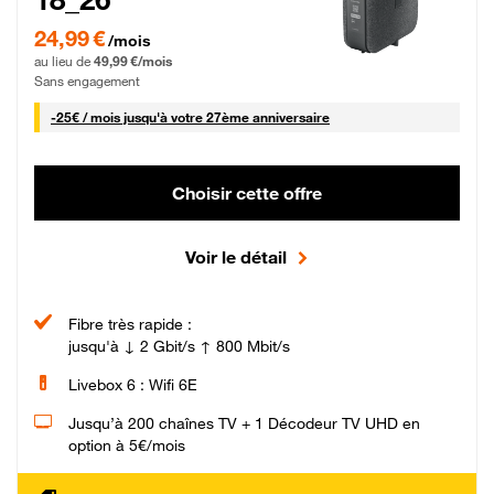
24,99 € par mois pendant 0 mois puis 49,99 € par mois, Sans engagement
24,99 €
/mois
au lieu de
49,99 €/mois
Sans engagement
25 € par mois
-
25€ / mois
jusqu'à votre 27ème anniversaire
Choisir cette offre
Voir le détail
Fibre très rapide :
jusqu'à ↓ 2 Gbit/s ↑ 800 Mbit/s
Livebox 6 : Wifi 6E
Jusqu’à 200 chaînes TV + 1 Décodeur TV UHD en
option à 5€/mois