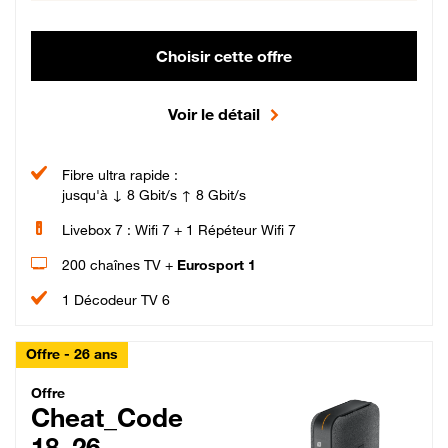
Choisir cette offre
Voir le détail
Fibre ultra rapide :
jusqu'à ↓ 8 Gbit/s ↑ 8 Gbit/s
Livebox 7 : Wifi 7 + 1 Répéteur Wifi 7
200 chaînes TV +
Eurosport 1
1 Décodeur TV 6
Offre - 26 ans
Cheat_Code Fibre_18_26
Offre
Cheat_Code
18_26