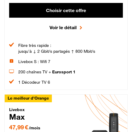
Choisir cette offre
Voir le détail
Fibre très rapide :
jusqu'à ↓ 2 Gbit/s partagés ↑ 800 Mbit/s
Livebox S : Wifi 7
200 chaînes TV +
Eurosport 1
1 Décodeur TV 6
Le meilleur d'Orange
Livebox Max Fibre
Livebox
Max
47,99 € par mois pendant 12 mois puis 57,99 € par mois, Engagement 12 moi
47,99 €
/mois