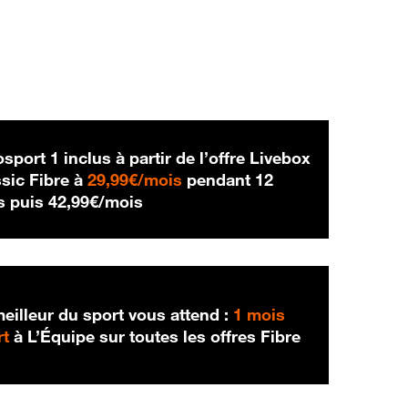
sport 1 inclus à partir de l’offre Livebox
29,99 € par mois
sic Fibre à
29,99€/mois
pendant 12
42,99 € par mois
s puis
42,99€/mois
eilleur du sport vous attend :
1 mois
rt
à L’Équipe sur toutes les offres Fibre