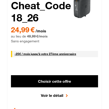
Cheat_Code
18_26
 Engagement 12 mois
24,99 € par mois pendant 0 mois puis 49,99 € par mois, Sans 
24,99 €
/mois
au lieu de
49,99 €/mois
Sans engagement
25 € par mois
-
25€ / mois
jusqu'à votre 27ème anniversaire
Choisir cette offre
Voir le détail