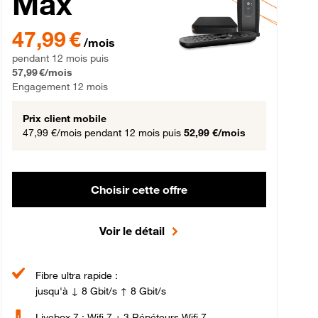
Max
gement 12 mois
47,99 € par mois pendant 12 mois puis 57,99 € par mois, Engageme
47,99 €
/mois
pendant 12 mois puis
57,99 €/mois
Engagement 12 mois
Prix client mobile
47,99 €/mois
pendant 12 mois puis
52,99 €/mois
Choisir cette offre
Voir le détail
Fibre ultra rapide :
jusqu'à ↓ 8 Gbit/s ↑ 8 Gbit/s
Livebox 7 : Wifi 7 + 3 Répéteurs Wifi 7