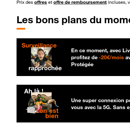
Prix des
offres
et
offre de remboursement
incluses, 
Les bons plans du mom
En ce moment, avec Liv
20
profitez de
-
20€/mois
av
Protégée
Une super connexion po
vous avec la 5G. Sans