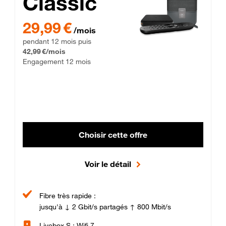
Classic
29,99 € par mois pendant 12 mois puis 42,99 € par mois, Enga
29,99 €
/mois
pendant 12 mois puis
42,99 €/mois
Engagement 12 mois
Choisir cette offre
Voir le détail
Fibre très rapide :
jusqu'à ↓ 2 Gbit/s partagés ↑ 800 Mbit/s
Livebox S : Wifi 7