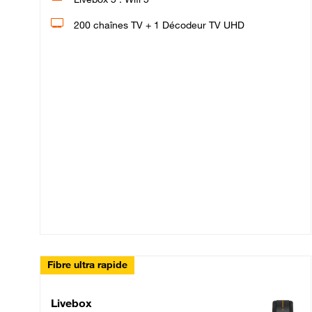
200 chaînes TV + 1 Décodeur TV UHD
Fibre ultra rapide
Livebox Up Fibre
Livebox