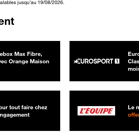
valables jusqu’au 19/08/2026.
ent
ebox Max Fibre,
Euro
 € par mois
ec Orange Maison
Clas
moi
ur tout faire chez
Le m
 engagement
offe