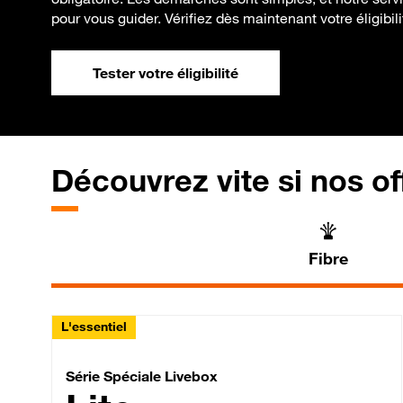
pour vous guider. Vérifiez dès maintenant votre éligibilit
Tester votre éligibilité
Découvrez vite si nos of
Fibre
L'essentiel
Série Spéciale Livebox 
Série Spéciale Livebox