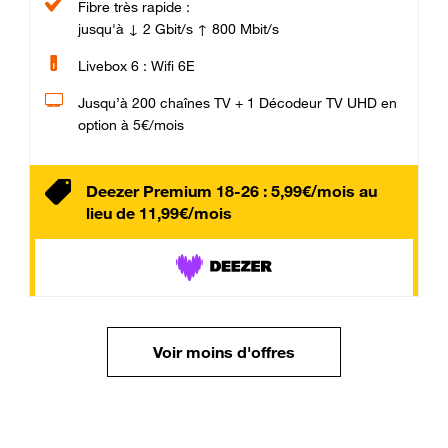
Fibre très rapide :
jusqu'à ↓ 2 Gbit/s ↑ 800 Mbit/s
Livebox 6 : Wifi 6E
Jusqu’à 200 chaînes TV + 1 Décodeur TV UHD en
option à 5€/mois
Deezer Premium 18-26 : 5,99€/mois au
lieu de 11,99€/mois
Voir moins d'offres