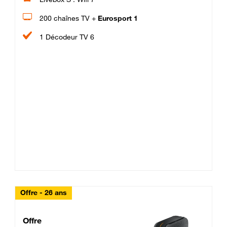
200 chaînes TV +
Eurosport 1
1 Décodeur TV 6
Offre - 26 ans
Cheat_Code Fibre_18_26
Offre