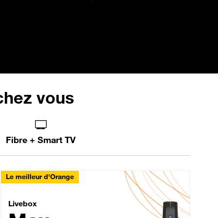
 chez vous
Fibre + Smart TV
Le meilleur d'Orange
Livebox Max Fibre
Livebox