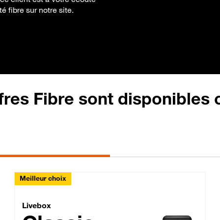
é fibre sur notre site.
fres Fibre sont disponibles
Meilleur choix
Lite Fibre
Livebox Classic Fibre
Livebox