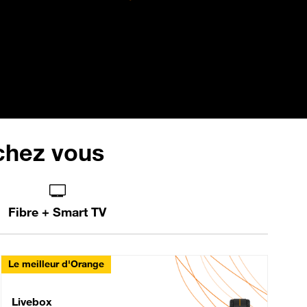
 chez vous
Fibre + Smart TV
Le meilleur d'Orange
Livebox Max Fibre
Livebox