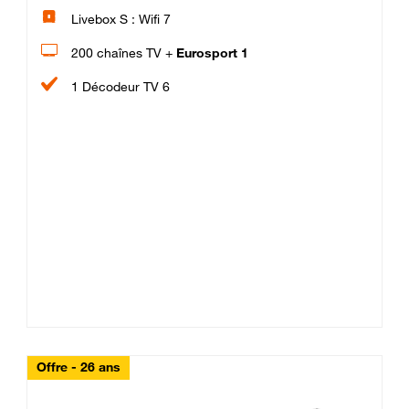
Livebox S : Wifi 7
200 chaînes TV +
Eurosport 1
1 Décodeur TV 6
Offre - 26 ans