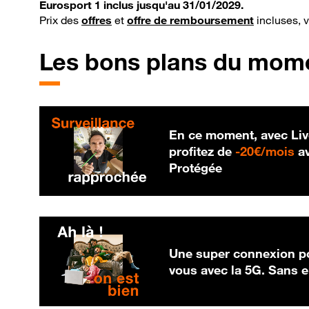
Eurosport 1 inclus jusqu'au 31/01/2029.
Prix des
offres
et
offre de remboursement
incluses, 
Les bons plans du mom
En ce moment, avec Liv
20
profitez de
-
20€/mois
av
Protégée
Une super connexion po
vous avec la 5G. Sans