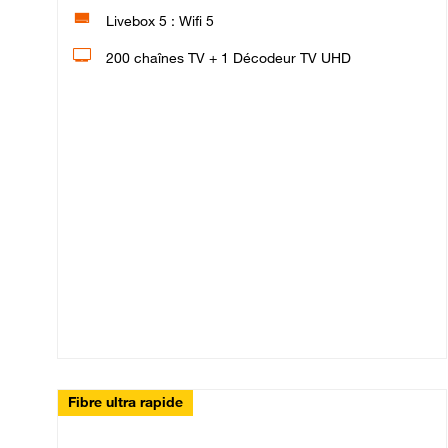
Livebox 5 : Wifi 5
200 chaînes TV + 1 Décodeur TV UHD
Fibre ultra rapide