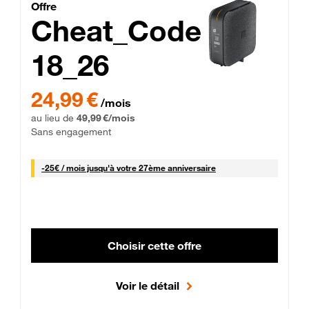
Cheat_Code Fibre_18_26
Offre
Cheat_Code
18_26
 Engagement 12 mois
24,99 € par mois pendant 0 mois puis 49,99 € par mois, Sans 
24,99 €
/mois
au lieu de
49,99 €/mois
Sans engagement
25 € par mois
-
25€ / mois
jusqu'à votre 27ème anniversaire
Choisir cette offre
Voir le détail