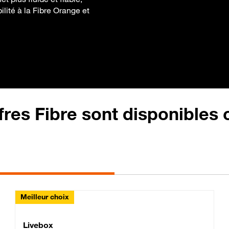
ilité à la Fibre Orange et
fres Fibre sont disponibles
Meilleur choix
Lite Fibre
Livebox Classic Fibre
Livebox