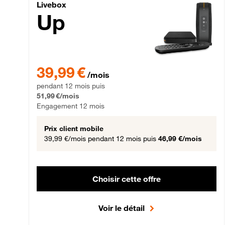
Livebox Up Fibre
Livebox
Up
39,99 € par mois pendant 12 mois puis 51,99 € par mois,
39,99 €
/mois
pendant 12 mois puis
51,99 €/mois
Engagement 12 mois
Prix client mobile
39,99 €/mois
pendant 12 mois puis
46,99 €/mois
Choisir cette offre
Voir le détail