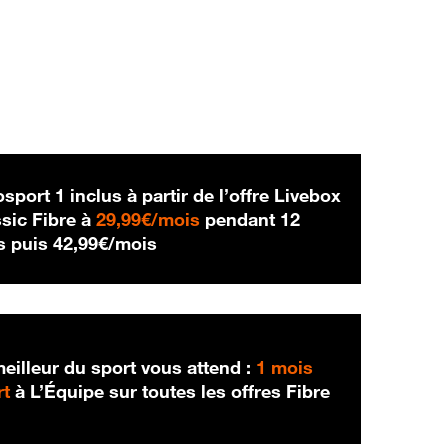
sport 1 inclus à partir de l’offre Livebox
29,99 € par mois
sic Fibre à
29,99€/mois
pendant 12
42,99 € par mois
s puis
42,99€/mois
eilleur du sport vous attend :
1 mois
rt
à L’Équipe sur toutes les offres Fibre