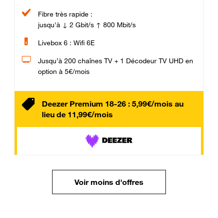
Fibre très rapide :
jusqu'à ↓ 2 Gbit/s ↑ 800 Mbit/s
Livebox 6 : Wifi 6E
Jusqu’à 200 chaînes TV + 1 Décodeur TV UHD en
option à 5€/mois
Deezer Premium 18-26 : 5,99€/mois au
lieu de 11,99€/mois
Voir moins d'offres