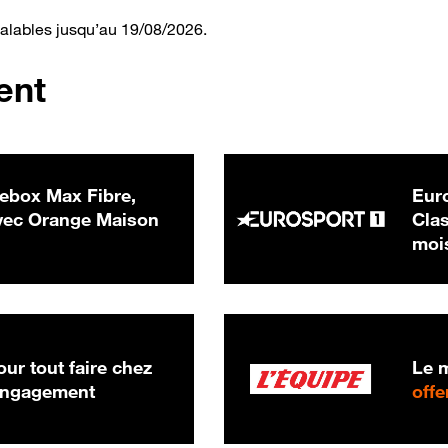
valables jusqu’au 19/08/2026.
ent
ebox Max Fibre,
Euro
 € par mois
ec Orange Maison
Clas
moi
ur tout faire chez
Le m
 engagement
offe