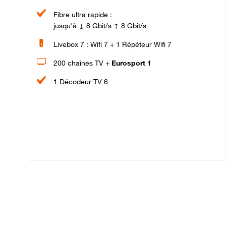
Fibre ultra rapide :
jusqu'à ↓ 8 Gbit/s ↑ 8 Gbit/s
Livebox 7 : Wifi 7 + 1 Répéteur Wifi 7
200 chaînes TV +
Eurosport 1
1 Décodeur TV 6