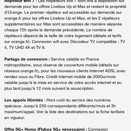
Répéteur Wifi 7
: Les Répéteurs Wifi 7 sont mis à disposition sur
demande pour les offres Livebox Up et Max et restent la propriété
d'Orange. Le premier répéteur est accessible sur demande sur
orange.fr pour les offres Livebox Up et Max, et les 2 répéteurs
supplémentaires sur Max sont accessibles de manière séparée
chaque 72h après la demande précédente. Le nombre de
répéteurs dépend de la taille de votre logement (détails et tarifs
sur orange.fr). Connexion wifi avec Décodeur TV compatible : TV
4, TV UHD 4K et TV 6.
Partage de connexion :
Service valable en France
métropolitaine, sous réserve de couverture mobile (détails sur
réseaux.orange.fr), pour les nouveaux clients Internet ADSL avec
rendez-vous ou Fibre. Crédit internet mobile de 200Go/mois
valable jusqu'à la mise en service de votre accès internet et au
plus tard jusqu'à 12 mois suivant la souscription.
Les appels illimités
: Hors coût du service des numéros
spéciaux. Jusqu’à 250 correspondants différents/mois et 3h
maximum/appel. Voir la liste des destinations sur la fiche tarifaire
en vigueur.
Offre 5G+ Home (Flybox 5G+ nécessaire) :
Connexion