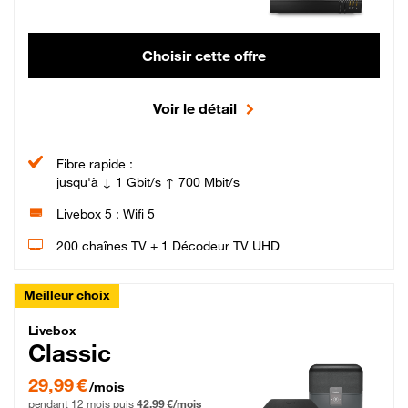
Choisir cette offre
Voir le détail
Fibre rapide :
jusqu'à ↓ 1 Gbit/s ↑ 700 Mbit/s
Livebox 5 : Wifi 5
200 chaînes TV + 1 Décodeur TV UHD
Meilleur choix
Livebox Classic Fibre
Livebox
Classic
29,99 € par mois pendant 12 mois puis 42,99 € par mois, Engagement 12 moi
29,99 €
/mois
pendant 12 mois puis
42,99 €/mois