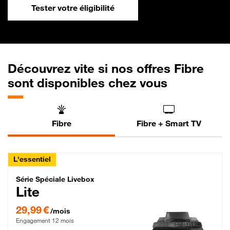
Tester votre éligibilité
Découvrez vite si nos offres Fibre
sont disponibles chez vous
Fibre
Fibre + Smart TV
L'essentiel
Série Spéciale Livebox Lite Fibre
Série Spéciale Livebox
Lite
29,99 € par mois , Engagement 12 mois
29,99 €
/mois
Engagement 12 mois