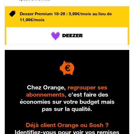
Deezer Premium 18-26 : 5,99€/mois au lieu de
11,99€/mois
Chez Orange,
regrouper ses
abonnements,
c'est faire des
économies sur votre budget mais
pas sur la qualité.
Déjà client Orange ou Sosh ?
Identifiez-vous pour voir vos remises