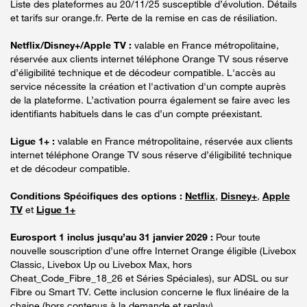
Liste des plateformes au 20/11/25 susceptible d’évolution. Détails
et tarifs sur orange.fr. Perte de la remise en cas de résiliation.
Netflix/Disney+/Apple TV :
valable en France métropolitaine,
réservée aux clients internet téléphone Orange TV sous réserve
d’éligibilité technique et de décodeur compatible. L'accès au
service nécessite la création et l'activation d'un compte auprès
de la plateforme. L’activation pourra également se faire avec les
identifiants habituels dans le cas d’un compte préexistant.
Ligue 1+ :
valable en France métropolitaine, réservée aux clients
internet téléphone Orange TV sous réserve d’éligibilité technique
et de décodeur compatible.
Conditions Spécifiques des options :
Netflix
,
Disney+
,
Apple
TV
et
Ligue 1+
Eurosport 1 inclus jusqu’au 31 janvier 2029 :
Pour toute
nouvelle souscription d’une offre Internet Orange éligible (Livebox
Classic, Livebox Up ou Livebox Max, hors
Cheat_Code_Fibre_18_26 et Séries Spéciales), sur ADSL ou sur
Fibre ou Smart TV. Cette inclusion concerne le flux linéaire de la
chaine (hors contenus à la demande et replay).