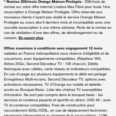
* Remise 20€/mois Orange Maison Protégée
: 20€/mois de
remise sur votre offre internet Livebox Max Fibre pour toute 1ère
souscription à Orange Maison Protégée. Offre réservée aux
nouveaux clients n’ayant pas résilié le service Orange Maison
Protégée au cours des 6 derniers mois et incompatible avec une
nouvelle souscription à une même adresse. Perte de la remise en
cas de résiliation d’une des offres, de déménagement ou de
cession.
En savoir plus
.
Offres soumises à conditions avec engagement 12 mois
valables en France métropolitaine sous réserve d’éligibilité et de
couverture, avec équipements compatibles. (Répéteur Wifi,
Airbox 20Go, Second Décodeur TV : 10€ chacun). Débits
théoriques avec câbles, carte réseau et ordinateurs compatibles.
En cas d’usage sur plusieurs équipements le débit est partagé.
Enregistreur Multi-écrans, Second Décodeur TV, options avec
activations nécessaires. TV d’Orange sur mobile et tablette :
accès au Bouquet Basic. Liste des chaînes TV susceptibles
d’évolution. Ne sont pas compris dans le bouquet basic : les
services et contenus payants et sportifs en direct. UHD 4K : avec
TV et contenus compatibles. Frais de construction pour
raccordement ADSL/VDSL, en cas de déplacement technicien
nécessaire (diagnostiqué au moment de la souscription) : 119€.