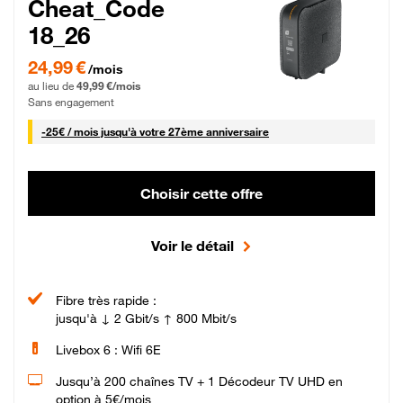
Cheat_Code
18_26
24,99 € par mois pendant 0 mois puis 49,99 € par mois, Sans engagement
24,99 €
/mois
au lieu de
49,99 €/mois
Sans engagement
25 € par mois
-
25€ / mois
jusqu'à votre 27ème anniversaire
Choisir cette offre
Voir le détail
Fibre très rapide :
jusqu'à ↓ 2 Gbit/s ↑ 800 Mbit/s
Livebox 6 : Wifi 6E
Jusqu’à 200 chaînes TV + 1 Décodeur TV UHD en
option à 5€/mois