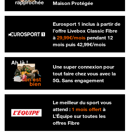
Maison Protégée
Eurosport 1 inclus à partir de
l’offre Livebox Classic Fibre
29,99 € par mois
à
29,99€/mois
pendant 12
42,99 € par m
mois puis
42,99€/mois
Une super connexion pour
tout faire chez vous avec la
5G. Sans engagement
Le meilleur du sport vous
attend :
1 mois offert
à
L’Équipe sur toutes les
offres Fibre