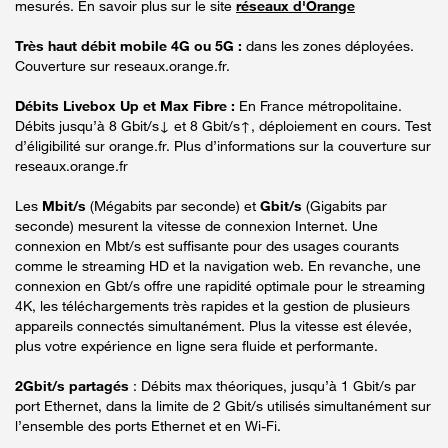
mesurés. En savoir plus sur le site
réseaux d'Orange
Très haut débit mobile 4G ou 5G :
dans les zones déployées.
Couverture sur reseaux.orange.fr.
Débits Livebox Up et Max Fibre :
En France métropolitaine.
Débits jusqu’à 8 Gbit/s↓ et 8 Gbit/s↑, déploiement en cours. Test
d’éligibilité sur orange.fr. Plus d’informations sur la couverture sur
reseaux.orange.fr
Les
Mbit/s
(Mégabits par seconde) et
Gbit/s
(Gigabits par
seconde) mesurent la vitesse de connexion Internet. Une
connexion en Mbt/s est suffisante pour des usages courants
comme le streaming HD et la navigation web. En revanche, une
connexion en Gbt/s offre une rapidité optimale pour le streaming
4K, les téléchargements très rapides et la gestion de plusieurs
appareils connectés simultanément. Plus la vitesse est élevée,
plus votre expérience en ligne sera fluide et performante.
2Gbit/s partagés
: Débits max théoriques, jusqu’à 1 Gbit/s par
port Ethernet, dans la limite de 2 Gbit/s utilisés simultanément sur
l’ensemble des ports Ethernet et en Wi-Fi.