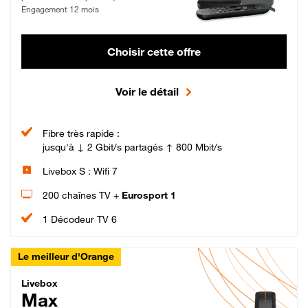
Engagement 12 mois
Choisir cette offre
Voir le détail
Fibre très rapide :
jusqu'à ↓ 2 Gbit/s partagés ↑ 800 Mbit/s
Livebox S : Wifi 7
200 chaînes TV +
Eurosport 1
1 Décodeur TV 6
Le meilleur d'Orange
Livebox Max Fibre
Livebox
Max