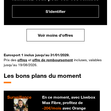
S'identifier
Voir moins d'offres
Eurosport 1 inclus jusqu'au 31/01/2029.
Prix des
offres
et
offre de remboursement
incluses, valables
jusqu’au 19/08/2026.
Les bons plans du moment
En ce moment, avec Livebox
Max Fibre, profitez de
20 € par mois
-
20€/mois
avec Orange