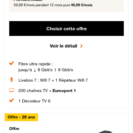
39,99 €/mois
pendant 12 mois puis
46,99 €/mois
Choisir cette offre
Voir le détail
Fibre ultra rapide :
jusqu'à ↓ 8 Gbit/s ↑ 8 Gbit/s
Livebox 7 : Wifi 7 + 1 Répéteur Wifi 7
200 chaînes TV +
Eurosport 1
1 Décodeur TV 6
Offre - 26 ans
Cheat_Code Fibre_18_26
Offre