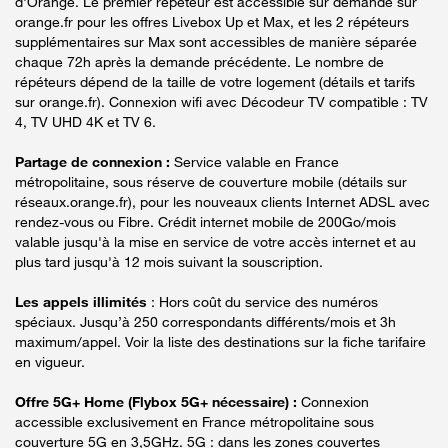
d'Orange. Le premier répéteur est accessible sur demande sur
orange.fr pour les offres Livebox Up et Max, et les 2 répéteurs
supplémentaires sur Max sont accessibles de manière séparée
chaque 72h après la demande précédente. Le nombre de
répéteurs dépend de la taille de votre logement (détails et tarifs
sur orange.fr). Connexion wifi avec Décodeur TV compatible : TV
4, TV UHD 4K et TV 6.
Partage de connexion :
Service valable en France
métropolitaine, sous réserve de couverture mobile (détails sur
réseaux.orange.fr), pour les nouveaux clients Internet ADSL avec
rendez-vous ou Fibre. Crédit internet mobile de 200Go/mois
valable jusqu'à la mise en service de votre accès internet et au
plus tard jusqu'à 12 mois suivant la souscription.
Les appels illimités
: Hors coût du service des numéros
spéciaux. Jusqu’à 250 correspondants différents/mois et 3h
maximum/appel. Voir la liste des destinations sur la fiche tarifaire
en vigueur.
Offre 5G+ Home (Flybox 5G+ nécessaire) :
Connexion
accessible exclusivement en France métropolitaine sous
couverture 5G en 3,5GHz. 5G : dans les zones couvertes