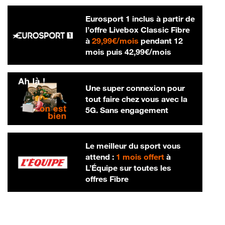
Eurosport 1 inclus à partir de
l’offre Livebox Classic Fibre
29,99 € par mois
à
29,99€/mois
pendant 12
42,99 € par m
mois puis
42,99€/mois
Une super connexion pour
tout faire chez vous avec la
5G. Sans engagement
Le meilleur du sport vous
attend :
1 mois offert
à
L’Équipe sur toutes les
offres Fibre