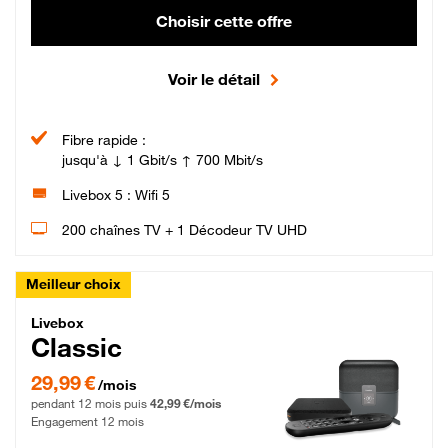
Choisir cette offre
Voir le détail
Fibre rapide :
jusqu'à ↓ 1 Gbit/s ↑ 700 Mbit/s
Livebox 5 : Wifi 5
200 chaînes TV + 1 Décodeur TV UHD
Meilleur choix
Livebox Classic Fibre
Livebox
Classic
29,99 € par mois pendant 12 mois puis 42,99 € par mois, Engagement 12 moi
29,99 €
/mois
pendant 12 mois puis
42,99 €/mois
Engagement 12 mois