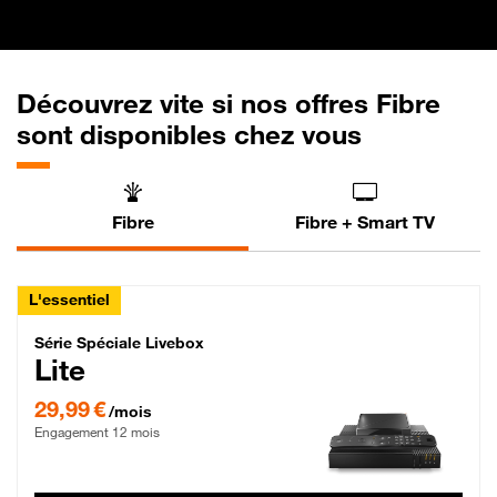
Découvrez vite si nos offres Fibre
sont disponibles chez vous
Fibre
Fibre + Smart TV
L'essentiel
Série Spéciale Livebox Lite Fibre
Série Spéciale Livebox
Lite
29,99 € par mois , Engagement 12 mois
29,99 €
/mois
Engagement 12 mois