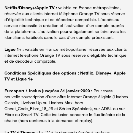
Netflix/Disney+/Apple TV :
valable en France métropolitaine,
réservée aux clients internet téléphone Orange TV sous réserve
d’éligibilité technique et de décodeur compatible. L'accès au
service nécessite la création et l'activation d'un compte auprès
de la plateforme. L’activation pourra également se faire avec les
identifiants habituels dans le cas d’un compte préexistant.
Ligue 1+ :
valable en France métropolitaine, réservée aux clients
internet téléphone Orange TV sous réserve d’éligibilité technique
et de décodeur compatible.
Conditions Spécifiques des options :
Netflix
,
Disney+
,
Apple
TV
et
Ligue 1+
Eurosport 1 inclus jusqu’au 31 janvier 2029 :
Pour toute
nouvelle souscription d’une offre Internet Orange éligible (Livebox
Classic, Livebox Up ou Livebox Max, hors
Cheat_Code_Fibre_18_26 et Séries Spéciales), sur ADSL ou sur
Fibre ou Smart TV. Cette inclusion concerne le flux linéaire de la
chaine (hors contenus à la demande et replay).
La TV d'Orange :
La TV à la demande Accès à certains