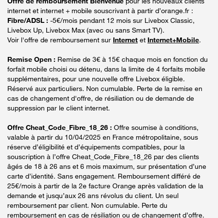
Offre de remboursement Bienvenue
pour les nouveaux clients
internet et internet + mobile souscrivant à partir d’orange.fr :
Fibre/ADSL :
-5€/mois pendant 12 mois sur Livebox Classic,
Livebox Up, Livebox Max (avec ou sans Smart TV).
Voir l'offre de remboursement sur
Internet
et
Internet+Mobile
.
Remise Open :
Remise de 3€ à 15€ chaque mois en fonction du
forfait mobile choisi ou détenu, dans la limite de 4 forfaits mobile
supplémentaires, pour une nouvelle offre Livebox éligible.
Réservé aux particuliers. Non cumulable. Perte de la remise en
cas de changement d'offre, de résiliation ou de demande de
suppression par le client internet.
Offre Cheat_Code_Fibre_18_26 :
Offre soumise à conditions,
valable à partir du 10/04/2025 en France métropolitaine, sous
réserve d’éligibilité et d’équipements compatibles, pour la
souscription à l’offre Cheat_Code_Fibre_18_26 par des clients
âgés de 18 à 26 ans et 6 mois maximum, sur présentation d’une
carte d’identité. Sans engagement. Remboursement différé de
25€/mois à partir de la 2e facture Orange après validation de la
demande et jusqu’aux 26 ans révolus du client. Un seul
remboursement par client. Non cumulable. Perte du
remboursement en cas de résiliation ou de changement d’offre.