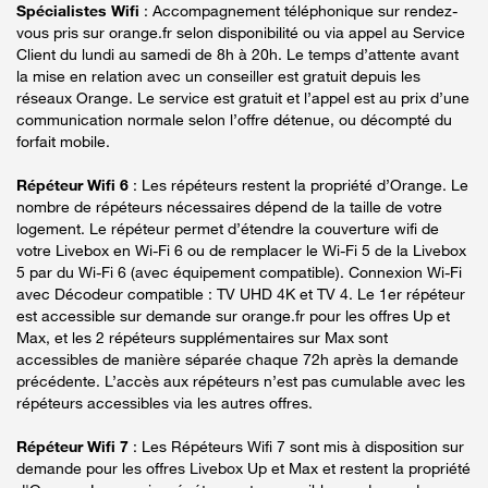
Spécialistes Wifi
: Accompagnement téléphonique sur rendez-
vous pris sur orange.fr selon disponibilité ou via appel au Service
Client du lundi au samedi de 8h à 20h. Le temps d’attente avant
la mise en relation avec un conseiller est gratuit depuis les
réseaux Orange. Le service est gratuit et l’appel est au prix d’une
communication normale selon l’offre détenue, ou décompté du
forfait mobile.
Répéteur Wifi 6
: Les répéteurs restent la propriété d’Orange. Le
nombre de répéteurs nécessaires dépend de la taille de votre
logement. Le répéteur permet d’étendre la couverture wifi de
votre Livebox en Wi-Fi 6 ou de remplacer le Wi-Fi 5 de la Livebox
5 par du Wi-Fi 6 (avec équipement compatible). Connexion Wi-Fi
avec Décodeur compatible : TV UHD 4K et TV 4. Le 1er répéteur
est accessible sur demande sur orange.fr pour les offres Up et
Max, et les 2 répéteurs supplémentaires sur Max sont
accessibles de manière séparée chaque 72h après la demande
précédente. L’accès aux répéteurs n’est pas cumulable avec les
répéteurs accessibles via les autres offres.
Répéteur Wifi 7
: Les Répéteurs Wifi 7 sont mis à disposition sur
demande pour les offres Livebox Up et Max et restent la propriété