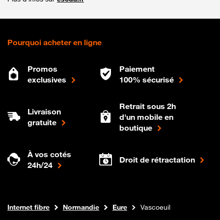
Pourquoi acheter en ligne
Promos
Paiement
exclusives
100% sécurisé
Retrait sous 2h
Livraison
d'un mobile en
gratuite
boutique
À vos cotés
Droit de rétractation
24h/24
Boutique Orange
Internet fibre
Normandie
Eure
Vascoeuil