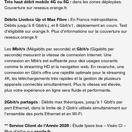
Très haut débit mobile 4G ou 5G :
dans les zones déployées.
Couverture sur reseaux.orange.fr.
Débits Livebox Up et Max Fibre :
En France métropolitaine.
Débits jusqu’à 8 Gbit/s↓ et 8 Gbit/s↑, déploiement en cours. Test
d’éligibilité sur orange.fr. Plus d’informations sur la couverture sur
reseaux.orange.fr
Les
Mbit/s
(Mégabits par seconde) et
Gbit/s
(Gigabits par
seconde) mesurent la vitesse de connexion Internet. Une
connexion en Mbt/s est suffisante pour des usages courants
comme le streaming HD et la navigation web. En revanche, une
connexion en Gbt/s offre une rapidité optimale pour le streaming
4K, les téléchargements très rapides et la gestion de plusieurs
appareils connectés simultanément. Plus la vitesse est élevée,
plus votre expérience en ligne sera fluide et performante.
2Gbit/s partagés
: Débits max théoriques, jusqu’à 1 Gbit/s par
port Ethernet, dans la limite de 2 Gbit/s utilisés simultanément sur
l’ensemble des ports Ethernet et en Wi-Fi.
** Service Client de l'Année 2026 :
Étude Ipsos bva – Viséo CI –
Plus d'infos sur
escda.fr