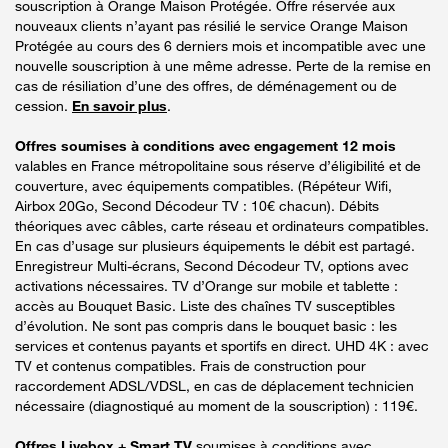
souscription à Orange Maison Protégée. Offre réservée aux
nouveaux clients n’ayant pas résilié le service Orange Maison
Protégée au cours des 6 derniers mois et incompatible avec une
nouvelle souscription à une même adresse. Perte de la remise en
cas de résiliation d’une des offres, de déménagement ou de
cession.
En savoir plus
.
Offres soumises à conditions avec engagement 12 mois
valables en France métropolitaine sous réserve d’éligibilité et de
couverture, avec équipements compatibles. (Répéteur Wifi,
Airbox 20Go, Second Décodeur TV : 10€ chacun). Débits
théoriques avec câbles, carte réseau et ordinateurs compatibles.
En cas d’usage sur plusieurs équipements le débit est partagé.
Enregistreur Multi-écrans, Second Décodeur TV, options avec
activations nécessaires. TV d’Orange sur mobile et tablette :
accès au Bouquet Basic. Liste des chaînes TV susceptibles
d’évolution. Ne sont pas compris dans le bouquet basic : les
services et contenus payants et sportifs en direct. UHD 4K : avec
TV et contenus compatibles. Frais de construction pour
raccordement ADSL/VDSL, en cas de déplacement technicien
nécessaire (diagnostiqué au moment de la souscription) : 119€.
Offres Livebox + Smart TV
soumises à conditions avec