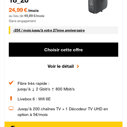
24,99 € par mois pendant 0 mois puis 49,99 € par mois, Sans engagement
24,99 €
/mois
au lieu de
49,99 €/mois
Sans engagement
25 € par mois
-
25€ / mois
jusqu'à votre 27ème anniversaire
Choisir cette offre
Voir le détail
Fibre très rapide :
jusqu'à ↓ 2 Gbit/s ↑ 800 Mbit/s
Livebox 6 : Wifi 6E
Jusqu’à 200 chaînes TV + 1 Décodeur TV UHD en
option à 5€/mois