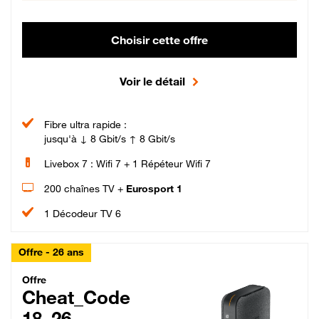
Choisir cette offre
Voir le détail
Fibre ultra rapide :
jusqu'à ↓ 8 Gbit/s ↑ 8 Gbit/s
Livebox 7 : Wifi 7 + 1 Répéteur Wifi 7
200 chaînes TV +
Eurosport 1
1 Décodeur TV 6
Offre - 26 ans
Cheat_Code Fibre_18_26
Offre
Cheat_Code
18_26