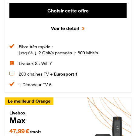
Choisir cette offre
Voir le détail
Fibre très rapide :
jusqu'à ↓ 2 Gbit/s partagés ↑ 800 Mbit/s
Livebox S : Wifi 7
200 chaînes TV +
Eurosport 1
1 Décodeur TV 6
Le meilleur d'Orange
Livebox Max Fibre
Livebox
Max
47,99 € par mois pendant 12 mois puis 57,99 € par mois, Engagement 12 moi
47,99 €
/mois