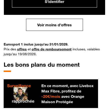
S'identifier
Voir moins d'offres
Eurosport 1 inclus jusqu'au 31/01/2029.
Prix des
offres
et
offre de remboursement
incluses, valables
jusqu’au 19/08/2026.
Les bons plans du moment
En ce moment, avec Livebox
Max Fibre, profitez de
20 € par mois
-
20€/mois
avec Orange
Maison Protégée