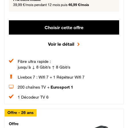
39,99 €/mois
pendant 12 mois puis
46,99 €/mois
Choisir cette offre
Voir le détail
Fibre ultra rapide :
jusqu'à ↓ 8 Gbit/s ↑ 8 Gbit/s
Livebox 7 : Wifi 7 + 1 Répéteur Wifi 7
200 chaînes TV +
Eurosport 1
1 Décodeur TV 6
Offre - 26 ans
Cheat_Code Fibre_18_26
Offre