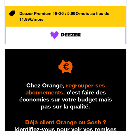
Deezer Premium 18-26 : 5,99€/mois au lieu de
11,99€/mois
Chez Orange,
regrouper ses
abonnements,
c'est faire des
économies sur votre budget mais
pas sur la qualité.
Déjà client Orange ou Sosh ?
Identifiez-vous pour voir vos remises