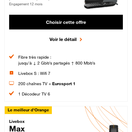
Engagement 12 mois
Choisir cette offre
Voir le détail
Fibre très rapide :
jusqu'à ↓ 2 Gbit/s partagés ↑ 800 Mbit/s
Livebox S : Wifi 7
200 chaînes TV +
Eurosport 1
1 Décodeur TV 6
Le meilleur d'Orange
Livebox Max Fibre
Livebox
Max