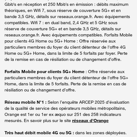
Gbit/s en réception et 250 Mbit/s en émission : débits maximum
théoriques, en Wifi 7, sous réserve de couverture 5G+ et en
bande 3,5 GHz, détails sur reseaux.orange.fr. Avec équipements
compatibles. Wifi 7 : en dual band, 2,4 GHz et 5 GHz sous
réserve de couverture 5G+ et en bande 3,5 GHz, détails sur
reseaux.orange.fr. Avec équipements compatibles. Forfaits Mobile
pour clients 4G Home ou 5G+ Home : Offre réservée aux
particuliers membres du foyer du client détenteur de l'offre 4G
Home ou 5G+ Home, dans la limite de 5 forfaits par foyer. Perte
de la remise en cas de résiliation ou de changement d’offre.
Forfaits Mobile pour clients 5G+ Home
: Offre réservée aux
particuliers membres du foyer du client détenteur de l'offre 5G+
Home, dans la limite de 5 forfaits. Perte de la remise en cas de
résiliation ou de changement d’offre.
Réseau mobile N°1 :
Selon l’enquête ARCEP 2025 d’évaluation
de la qualité de service des opérateurs mobiles métropolitains,
Orange est 1er ou 1er ex æquo sur 251 des 258 indicateurs
mesurés. En savoir plus sur le site
réseaux d'Orange
Très haut débit mobile 4G ou 5G :
dans les zones déployées.