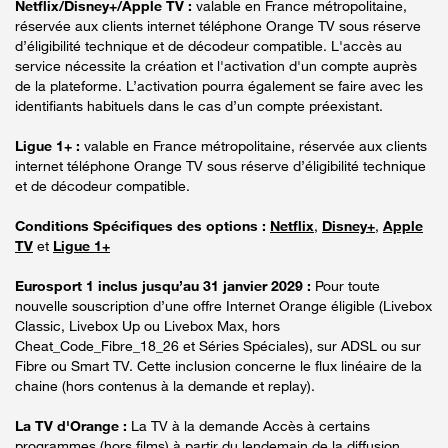
Netflix/Disney+/Apple TV :
valable en France métropolitaine,
réservée aux clients internet téléphone Orange TV sous réserve
d’éligibilité technique et de décodeur compatible. L'accès au
service nécessite la création et l'activation d'un compte auprès
de la plateforme. L’activation pourra également se faire avec les
identifiants habituels dans le cas d’un compte préexistant.
Ligue 1+ :
valable en France métropolitaine, réservée aux clients
internet téléphone Orange TV sous réserve d’éligibilité technique
et de décodeur compatible.
Conditions Spécifiques des options :
Netflix
,
Disney+
,
Apple
TV
et
Ligue 1+
Eurosport 1 inclus jusqu’au 31 janvier 2029 :
Pour toute
nouvelle souscription d’une offre Internet Orange éligible (Livebox
Classic, Livebox Up ou Livebox Max, hors
Cheat_Code_Fibre_18_26 et Séries Spéciales), sur ADSL ou sur
Fibre ou Smart TV. Cette inclusion concerne le flux linéaire de la
chaine (hors contenus à la demande et replay).
La TV d'Orange :
La TV à la demande Accès à certains
programmes (hors films) à partir du lendemain de la diffusion