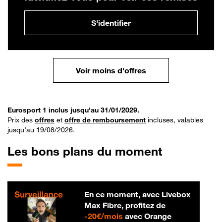
S'identifier
Voir moins d'offres
Eurosport 1 inclus jusqu'au 31/01/2029.
Prix des
offres
et
offre de remboursement
incluses, valables
jusqu’au 19/08/2026.
Les bons plans du moment
En ce moment, avec Livebox
Max Fibre, profitez de
20 € par mois
-
20€/mois
avec Orange