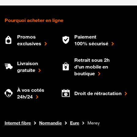
Pourquoi acheter en ligne
Promos
Paiement
exclusives
100% sécurisé
Retrait sous 2h
Livraison
d'un mobile en
gratuite
boutique
À vos cotés
Droit de rétractation
24h/24
Boutique Orange
Internet fibre
Normandie
Eure
Merey