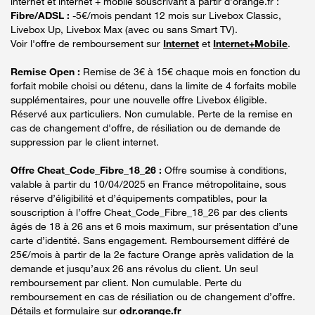
internet et internet + mobile souscrivant à partir d’orange.fr :
Fibre/ADSL :
-5€/mois pendant 12 mois sur Livebox Classic,
Livebox Up, Livebox Max (avec ou sans Smart TV).
Voir l'offre de remboursement sur
Internet
et
Internet+Mobile
.
Remise Open :
Remise de 3€ à 15€ chaque mois en fonction du
forfait mobile choisi ou détenu, dans la limite de 4 forfaits mobile
supplémentaires, pour une nouvelle offre Livebox éligible.
Réservé aux particuliers. Non cumulable. Perte de la remise en
cas de changement d'offre, de résiliation ou de demande de
suppression par le client internet.
Offre Cheat_Code_Fibre_18_26 :
Offre soumise à conditions,
valable à partir du 10/04/2025 en France métropolitaine, sous
réserve d’éligibilité et d’équipements compatibles, pour la
souscription à l’offre Cheat_Code_Fibre_18_26 par des clients
âgés de 18 à 26 ans et 6 mois maximum, sur présentation d’une
carte d’identité. Sans engagement. Remboursement différé de
25€/mois à partir de la 2e facture Orange après validation de la
demande et jusqu’aux 26 ans révolus du client. Un seul
remboursement par client. Non cumulable. Perte du
remboursement en cas de résiliation ou de changement d’offre.
Détails et formulaire sur
odr.orange.fr