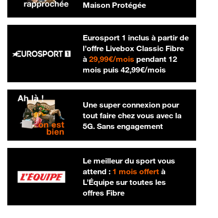
Maison Protégée
Eurosport 1 inclus à partir de
l’offre Livebox Classic Fibre
29,99 € par mois
à
29,99€/mois
pendant 12
42,99 € par m
mois puis
42,99€/mois
Une super connexion pour
tout faire chez vous avec la
5G. Sans engagement
Le meilleur du sport vous
attend :
1 mois offert
à
L’Équipe sur toutes les
offres Fibre