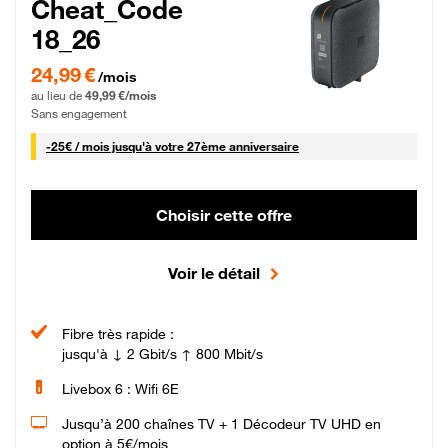
Cheat_Code
18_26
24,99 € par mois pendant 0 mois puis 49,99 € par mois, Sans engagement
24,99 €
/mois
au lieu de
49,99 €/mois
Sans engagement
25 € par mois
-
25€ / mois
jusqu'à votre 27ème anniversaire
Choisir cette offre
Voir le détail
Fibre très rapide :
jusqu'à ↓ 2 Gbit/s ↑ 800 Mbit/s
Livebox 6 : Wifi 6E
Jusqu’à 200 chaînes TV + 1 Décodeur TV UHD en
option à 5€/mois