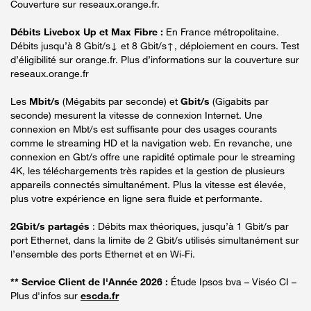
Couverture sur reseaux.orange.fr.
Débits Livebox Up et Max Fibre :
En France métropolitaine.
Débits jusqu’à 8 Gbit/s↓ et 8 Gbit/s↑, déploiement en cours. Test
d’éligibilité sur orange.fr. Plus d’informations sur la couverture sur
reseaux.orange.fr
Les
Mbit/s
(Mégabits par seconde) et
Gbit/s
(Gigabits par
seconde) mesurent la vitesse de connexion Internet. Une
connexion en Mbt/s est suffisante pour des usages courants
comme le streaming HD et la navigation web. En revanche, une
connexion en Gbt/s offre une rapidité optimale pour le streaming
4K, les téléchargements très rapides et la gestion de plusieurs
appareils connectés simultanément. Plus la vitesse est élevée,
plus votre expérience en ligne sera fluide et performante.
2Gbit/s partagés
: Débits max théoriques, jusqu’à 1 Gbit/s par
port Ethernet, dans la limite de 2 Gbit/s utilisés simultanément sur
l’ensemble des ports Ethernet et en Wi-Fi.
** Service Client de l'Année 2026 :
Étude Ipsos bva – Viséo CI –
Plus d'infos sur
escda.fr