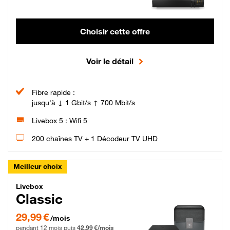
Choisir cette offre
Voir le détail
Fibre rapide :
jusqu'à ↓ 1 Gbit/s ↑ 700 Mbit/s
Livebox 5 : Wifi 5
200 chaînes TV + 1 Décodeur TV UHD
Meilleur choix
Livebox Classic Fibre
Livebox
Classic
29,99 € par mois pendant 12 mois puis 42,99 € par mois, Engagement 12 moi
29,99 €
/mois
pendant 12 mois puis
42,99 €/mois