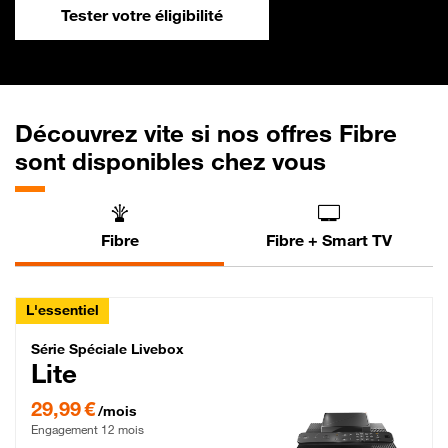
Tester votre éligibilité
Découvrez vite si nos offres Fibre
sont disponibles chez vous
Fibre
Fibre + Smart TV
L'essentiel
Série Spéciale Livebox Lite Fibre
Série Spéciale Livebox
Lite
29,99 € par mois , Engagement 12 mois
29,99 €
/mois
Engagement 12 mois