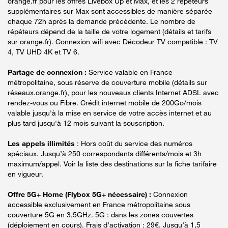
orange.fr pour les offres Livebox Up et Max, et les 2 répéteurs
supplémentaires sur Max sont accessibles de manière séparée
chaque 72h après la demande précédente. Le nombre de
répéteurs dépend de la taille de votre logement (détails et tarifs
sur orange.fr). Connexion wifi avec Décodeur TV compatible : TV
4, TV UHD 4K et TV 6.
Partage de connexion :
Service valable en France
métropolitaine, sous réserve de couverture mobile (détails sur
réseaux.orange.fr), pour les nouveaux clients Internet ADSL avec
rendez-vous ou Fibre. Crédit internet mobile de 200Go/mois
valable jusqu'à la mise en service de votre accès internet et au
plus tard jusqu'à 12 mois suivant la souscription.
Les appels illimités
: Hors coût du service des numéros
spéciaux. Jusqu’à 250 correspondants différents/mois et 3h
maximum/appel. Voir la liste des destinations sur la fiche tarifaire
en vigueur.
Offre 5G+ Home (Flybox 5G+ nécessaire) :
Connexion
accessible exclusivement en France métropolitaine sous
couverture 5G en 3,5GHz. 5G : dans les zones couvertes
(déploiement en cours). Frais d’activation : 29€. Jusqu’à 1,5