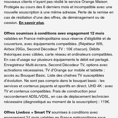
nouveaux clients n’ayant pas résilié le service Orange Maison
Protégée au cours des 6 derniers mois et incompatible avec une
nouvelle souscription à une même adresse. Perte de la remise en
cas de résiliation d’une des offres, de déménagement ou de
cession.
En savoir plus
.
Offres soumises à conditions avec engagement 12 mois
valables en France métropolitaine sous réserve d’éligibilité et de
couverture, avec équipements compatibles. (Répéteur Wifi,
Airbox 20Go, Second Décodeur TV : 10€ chacun). Débits
théoriques avec câbles, carte réseau et ordinateurs compatibles.
En cas d’usage sur plusieurs équipements le débit est partagé.
Enregistreur Multi-écrans, Second Décodeur TV, options avec
activations nécessaires. TV d’Orange sur mobile et tablette :
accès au Bouquet Basic. Liste des chaînes TV susceptibles
d’évolution. Ne sont pas compris dans le bouquet basic : les
services et contenus payants et sportifs en direct. UHD 4K : avec
TV et contenus compatibles. Frais de construction pour
raccordement ADSL/VDSL, en cas de déplacement technicien
nécessaire (diagnostiqué au moment de la souscription) : 119€.
Offres Livebox + Smart TV
soumises à conditions avec
engagement 24 mois valables en France métropolitaine sous