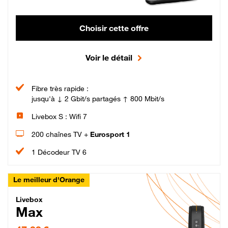
Choisir cette offre
Voir le détail
Fibre très rapide :
jusqu'à ↓ 2 Gbit/s partagés ↑ 800 Mbit/s
Livebox S : Wifi 7
200 chaînes TV +
Eurosport 1
1 Décodeur TV 6
Le meilleur d'Orange
Livebox Max Fibre
Livebox
Max
47,99 € par mois pendant 12 mois puis 57,99 € par mois, Engagement 12 moi