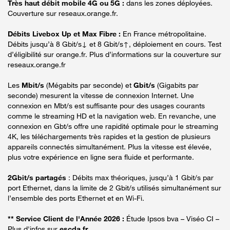
Très haut débit mobile 4G ou 5G :
dans les zones déployées.
Couverture sur reseaux.orange.fr.
Débits Livebox Up et Max Fibre :
En France métropolitaine.
Débits jusqu’à 8 Gbit/s↓ et 8 Gbit/s↑, déploiement en cours. Test
d’éligibilité sur orange.fr. Plus d’informations sur la couverture sur
reseaux.orange.fr
Les
Mbit/s
(Mégabits par seconde) et
Gbit/s
(Gigabits par
seconde) mesurent la vitesse de connexion Internet. Une
connexion en Mbt/s est suffisante pour des usages courants
comme le streaming HD et la navigation web. En revanche, une
connexion en Gbt/s offre une rapidité optimale pour le streaming
4K, les téléchargements très rapides et la gestion de plusieurs
appareils connectés simultanément. Plus la vitesse est élevée,
plus votre expérience en ligne sera fluide et performante.
2Gbit/s partagés
: Débits max théoriques, jusqu’à 1 Gbit/s par
port Ethernet, dans la limite de 2 Gbit/s utilisés simultanément sur
l’ensemble des ports Ethernet et en Wi-Fi.
** Service Client de l'Année 2026 :
Étude Ipsos bva – Viséo CI –
Plus d'infos sur
escda.fr