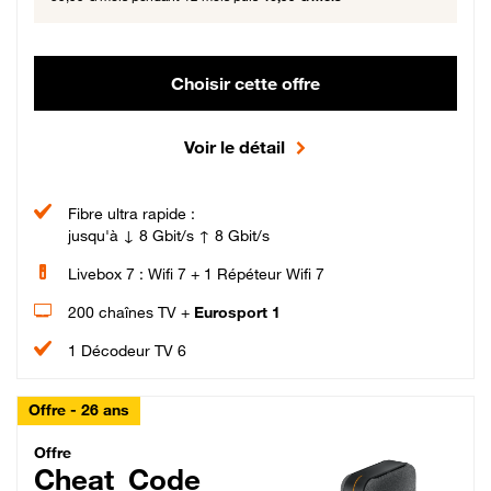
Choisir cette offre
Voir le détail
Fibre ultra rapide :
jusqu'à ↓ 8 Gbit/s ↑ 8 Gbit/s
Livebox 7 : Wifi 7 + 1 Répéteur Wifi 7
200 chaînes TV +
Eurosport 1
1 Décodeur TV 6
Offre - 26 ans
Cheat_Code Fibre_18_26
Offre
Cheat_Code