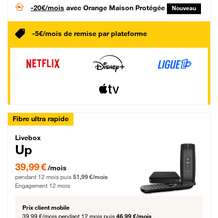
-20€/mois
avec Orange Maison Protégée
Nouveau
-5€/mois de remise par plateforme
Fibre ultra rapide
Livebox Up Fibre
Livebox
Up
39,99 € par mois pendant 12 mois puis 51,99 € par mois, Engagement 12 moi
39,99 €
/mois
pendant 12 mois puis
51,99 €/mois
Engagement 12 mois
Prix client mobile
39,99 €/mois
pendant 12 mois puis
46,99 €/mois