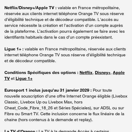
Netflix/Disney+/Apple TV :
valable en France métropolitaine,
réservée aux clients internet téléphone Orange TV sous réserve
d’éligibilité technique et de décodeur compatible. L'accès au
service nécessite la création et l'activation d'un compte auprès
de la plateforme. L’activation pourra également se faire avec les
identifiants habituels dans le cas d’un compte préexistant.
Ligue 1+ :
valable en France métropolitaine, réservée aux clients
internet téléphone Orange TV sous réserve d’éligibilité technique
et de décodeur compatible.
Conditions Spécifiques des options :
Netflix
,
Disney+
,
Apple
TV
et
Ligue 1+
Eurosport 1 inclus jusqu’au 31 janvier 2029 :
Pour toute
nouvelle souscription d’une offre Internet Orange éligible (Livebox
Classic, Livebox Up ou Livebox Max, hors
Cheat_Code_Fibre_18_26 et Séries Spéciales), sur ADSL ou sur
Fibre ou Smart TV. Cette inclusion concerne le flux linéaire de la
chaine (hors contenus à la demande et replay).
La TV d'Orange :
La TV à la demande Accès à certains