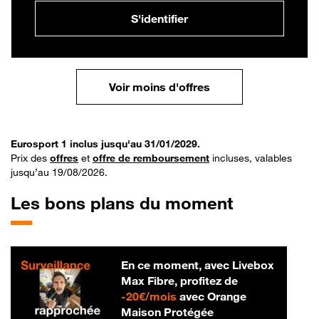
S'identifier
Voir moins d'offres
Eurosport 1 inclus jusqu'au 31/01/2029.
Prix des
offres
et
offre de remboursement
incluses, valables
jusqu’au 19/08/2026.
Les bons plans du moment
En ce moment, avec Livebox
Max Fibre, profitez de
20 € par mois
-
20€/mois
avec Orange
Maison Protégée