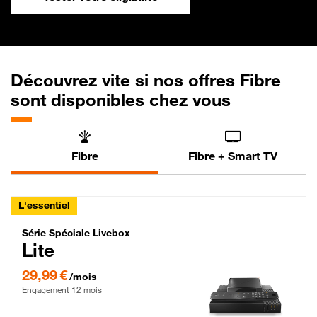
Découvrez vite si nos offres Fibre
sont disponibles chez vous
Fibre
Fibre + Smart TV
L'essentiel
Série Spéciale Livebox Lite Fibre
Série Spéciale Livebox
Lite
29,99 € par mois , Engagement 12 mois
29,99 €
/mois
Engagement 12 mois