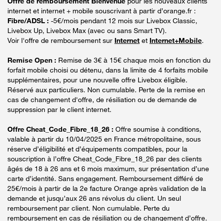
Offre de remboursement Bienvenue
pour les nouveaux clients
internet et internet + mobile souscrivant à partir d’orange.fr :
Fibre/ADSL :
-5€/mois pendant 12 mois sur Livebox Classic,
Livebox Up, Livebox Max (avec ou sans Smart TV).
Voir l'offre de remboursement sur
Internet
et
Internet+Mobile
.
Remise Open :
Remise de 3€ à 15€ chaque mois en fonction du
forfait mobile choisi ou détenu, dans la limite de 4 forfaits mobile
supplémentaires, pour une nouvelle offre Livebox éligible.
Réservé aux particuliers. Non cumulable. Perte de la remise en
cas de changement d'offre, de résiliation ou de demande de
suppression par le client internet.
Offre Cheat_Code_Fibre_18_26 :
Offre soumise à conditions,
valable à partir du 10/04/2025 en France métropolitaine, sous
réserve d’éligibilité et d’équipements compatibles, pour la
souscription à l’offre Cheat_Code_Fibre_18_26 par des clients
âgés de 18 à 26 ans et 6 mois maximum, sur présentation d’une
carte d’identité. Sans engagement. Remboursement différé de
25€/mois à partir de la 2e facture Orange après validation de la
demande et jusqu’aux 26 ans révolus du client. Un seul
remboursement par client. Non cumulable. Perte du
remboursement en cas de résiliation ou de changement d’offre.