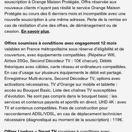
souscription à Orange Maison Protégée. Offre réservée aux
nouveaux clients n’ayant pas résilié le service Orange Maison
Protégée au cours des 6 derniers mois et incompatible avec une
nouvelle souscription à une même adresse. Perte de la remise en
cas de résiliation d’une des offres, de déménagement ou de
cession.
En savoir plus
.
Offres soumises à conditions avec engagement 12 mois
valables en France métropolitaine sous réserve d’éligibilité et de
couverture, avec équipements compatibles. (Répéteur Wifi,
Airbox 20Go, Second Décodeur TV : 10€ chacun). Débits
théoriques avec câbles, carte réseau et ordinateurs compatibles.
En cas d’usage sur plusieurs équipements le débit est partagé.
Enregistreur Multi-écrans, Second Décodeur TV, options avec
activations nécessaires. TV d’Orange sur mobile et tablette :
accès au Bouquet Basic. Liste des chaînes TV susceptibles
d’évolution. Ne sont pas compris dans le bouquet basic : les
services et contenus payants et sportifs en direct. UHD 4K : avec
TV et contenus compatibles. Frais de construction pour
raccordement ADSL/VDSL, en cas de déplacement technicien
nécessaire (diagnostiqué au moment de la souscription) : 119€.
Offres Livebox + Smart TV
soumises à conditions avec