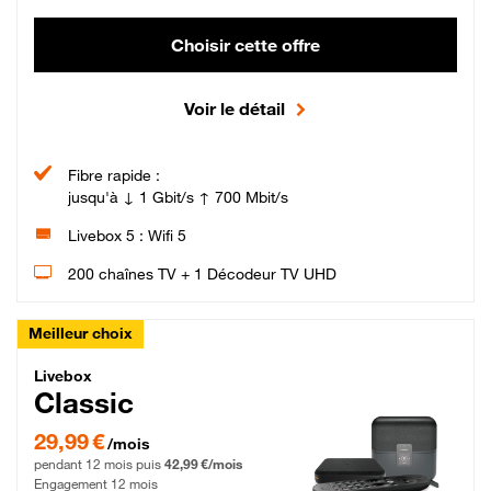
Choisir cette offre
Voir le détail
Fibre rapide :
jusqu'à ↓ 1 Gbit/s ↑ 700 Mbit/s
Livebox 5 : Wifi 5
200 chaînes TV + 1 Décodeur TV UHD
Meilleur choix
Livebox Classic Fibre
Livebox
Classic
29,99 € par mois pendant 12 mois puis 42,99 € par mois, Engagement 12 moi
29,99 €
/mois
pendant 12 mois puis
42,99 €/mois
Engagement 12 mois