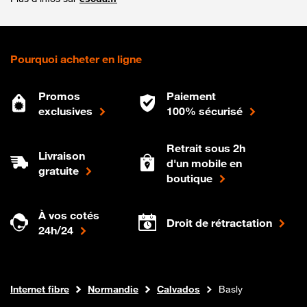
Pourquoi acheter en ligne
Promos
Paiement
exclusives
100% sécurisé
Retrait sous 2h
Livraison
d'un mobile en
gratuite
boutique
À vos cotés
Droit de rétractation
24h/24
Boutique Orange
Internet fibre
Normandie
Calvados
Basly