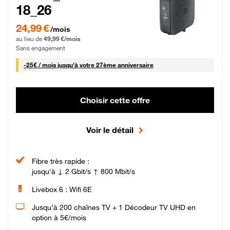
18_26
24,99 € par mois pendant 0 mois puis 49,99 € par mois, Sans engagement
24,99 €
/mois
au lieu de
49,99 €/mois
Sans engagement
25 € par mois
-
25€ / mois
jusqu'à votre 27ème anniversaire
Choisir cette offre
Voir le détail
Fibre très rapide :
jusqu'à ↓ 2 Gbit/s ↑ 800 Mbit/s
Livebox 6 : Wifi 6E
Jusqu’à 200 chaînes TV + 1 Décodeur TV UHD en
option à 5€/mois