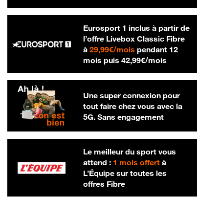
Eurosport 1 inclus à partir de
l’offre Livebox Classic Fibre
29,99 € par mois
à
29,99€/mois
pendant 12
42,99 € par m
mois puis
42,99€/mois
Une super connexion pour
tout faire chez vous avec la
5G. Sans engagement
Le meilleur du sport vous
attend :
1 mois offert
à
L’Équipe sur toutes les
offres Fibre