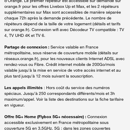
d'Orange. Le premier répéteur est accessible sur demande sur
orange.fr pour les offres Livebox Up et Max, et les 2 répéteurs
supplémentaires sur Max sont accessibles de manière séparée
chaque 72h après la demande précédente. Le nombre de
répéteurs dépend de la taille de votre logement (détails et tarifs
sur orange.fr). Connexion wifi avec Décodeur TV compatible : TV
4, TV UHD 4K et TV 6.
Partage de connexion :
Service valable en France
métropolitaine, sous réserve de couverture mobile (détails sur
réseaux.orange.fr), pour les nouveaux clients Internet ADSL avec
rendez-vous ou Fibre. Crédit internet mobile de 200Go/mois
valable jusqu'à la mise en service de votre accès internet et au
plus tard jusqu'à 12 mois suivant la souscription.
Les appels illimités
: Hors coût du service des numéros
spéciaux. Jusqu’à 250 correspondants différents/mois et 3h
maximum/appel. Voir la liste des destinations sur la fiche tarifaire
en vigueur.
Offre 5G+ Home (Flybox 5G+ nécessaire) :
Connexion
accessible exclusivement en France métropolitaine sous
couverture 5G en 3,5GHz. 5G : dans les zones couvertes