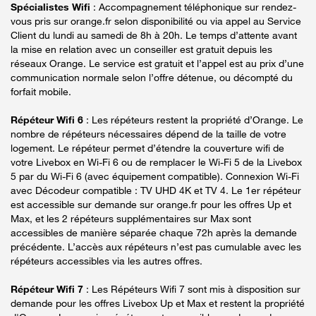
Spécialistes Wifi
: Accompagnement téléphonique sur rendez-
vous pris sur orange.fr selon disponibilité ou via appel au Service
Client du lundi au samedi de 8h à 20h. Le temps d’attente avant
la mise en relation avec un conseiller est gratuit depuis les
réseaux Orange. Le service est gratuit et l’appel est au prix d’une
communication normale selon l’offre détenue, ou décompté du
forfait mobile.
Répéteur Wifi 6
: Les répéteurs restent la propriété d’Orange. Le
nombre de répéteurs nécessaires dépend de la taille de votre
logement. Le répéteur permet d’étendre la couverture wifi de
votre Livebox en Wi-Fi 6 ou de remplacer le Wi-Fi 5 de la Livebox
5 par du Wi-Fi 6 (avec équipement compatible). Connexion Wi-Fi
avec Décodeur compatible : TV UHD 4K et TV 4. Le 1er répéteur
est accessible sur demande sur orange.fr pour les offres Up et
Max, et les 2 répéteurs supplémentaires sur Max sont
accessibles de manière séparée chaque 72h après la demande
précédente. L’accès aux répéteurs n’est pas cumulable avec les
répéteurs accessibles via les autres offres.
Répéteur Wifi 7
: Les Répéteurs Wifi 7 sont mis à disposition sur
demande pour les offres Livebox Up et Max et restent la propriété