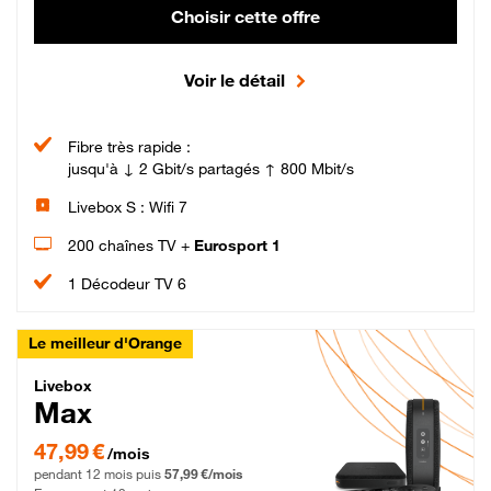
Choisir cette offre
Voir le détail
Fibre très rapide :
jusqu'à ↓ 2 Gbit/s partagés ↑ 800 Mbit/s
Livebox S : Wifi 7
200 chaînes TV +
Eurosport 1
1 Décodeur TV 6
Le meilleur d'Orange
Livebox Max Fibre
Livebox
Max
47,99 € par mois pendant 12 mois puis 57,99 € par mois, Engagement 12 moi
47,99 €
/mois
pendant 12 mois puis
57,99 €/mois