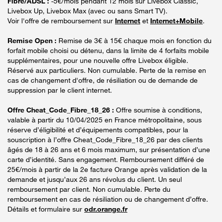
Fibre/ADSL :
-5€/mois pendant 12 mois sur Livebox Classic,
Livebox Up, Livebox Max (avec ou sans Smart TV).
Voir l'offre de remboursement sur
Internet
et
Internet+Mobile
.
Remise Open :
Remise de 3€ à 15€ chaque mois en fonction du
forfait mobile choisi ou détenu, dans la limite de 4 forfaits mobile
supplémentaires, pour une nouvelle offre Livebox éligible.
Réservé aux particuliers. Non cumulable. Perte de la remise en
cas de changement d'offre, de résiliation ou de demande de
suppression par le client internet.
Offre Cheat_Code_Fibre_18_26 :
Offre soumise à conditions,
valable à partir du 10/04/2025 en France métropolitaine, sous
réserve d’éligibilité et d’équipements compatibles, pour la
souscription à l’offre Cheat_Code_Fibre_18_26 par des clients
âgés de 18 à 26 ans et 6 mois maximum, sur présentation d’une
carte d’identité. Sans engagement. Remboursement différé de
25€/mois à partir de la 2e facture Orange après validation de la
demande et jusqu’aux 26 ans révolus du client. Un seul
remboursement par client. Non cumulable. Perte du
remboursement en cas de résiliation ou de changement d’offre.
Détails et formulaire sur
odr.orange.fr