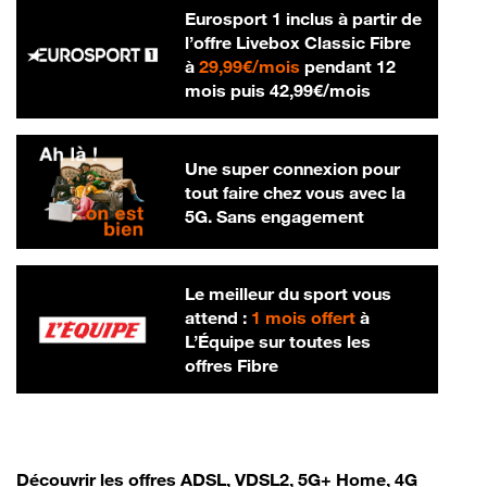
Eurosport 1 inclus à partir de
l’offre Livebox Classic Fibre
29,99 € par mois
à
29,99€/mois
pendant 12
42,99 € par m
mois puis
42,99€/mois
Une super connexion pour
tout faire chez vous avec la
5G. Sans engagement
Le meilleur du sport vous
attend :
1 mois offert
à
L’Équipe sur toutes les
offres Fibre
Découvrir les offres ADSL, VDSL2, 5G+ Home, 4G