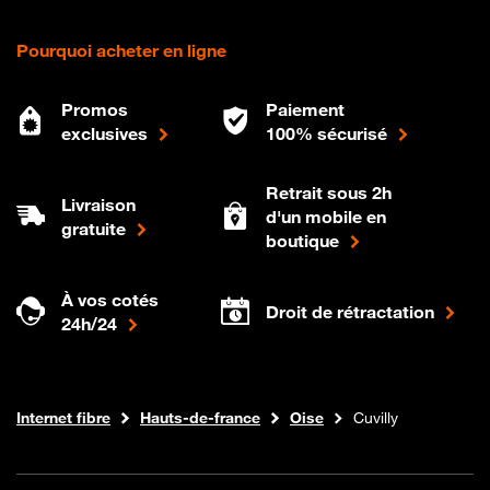
Pourquoi acheter en ligne
Promos
Paiement
exclusives
100% sécurisé
Retrait sous 2h
Livraison
d'un mobile en
gratuite
boutique
À vos cotés
Droit de rétractation
24h/24
Boutique Orange
Internet fibre
Hauts-de-france
Oise
Cuvilly