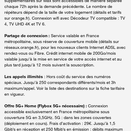
supplémentaires sur Max sont accessibles de manière séparée
chaque 72h après la demande précédente. Le nombre de
répéteurs dépend de la taille de votre logement (détails et tarifs
sur orange.fr). Connexion wifi avec Décodeur TV compatible : TV
4, TV UHD 4K et TV 6.
Partage de connexion :
Service valable en France
métropolitaine, sous réserve de couverture mobile (détails sur
réseaux.orange.fr), pour les nouveaux clients Internet ADSL avec
rendez-vous ou Fibre. Crédit internet mobile de 200Go/mois
valable jusqu'à la mise en service de votre accès internet et au
plus tard jusqu'à 12 mois suivant la souscription.
Les appels illimités
: Hors coût du service des numéros
spéciaux. Jusqu’à 250 correspondants différents/mois et 3h
maximum/appel. Voir la liste des destinations sur la fiche tarifaire
en vigueur.
Offre 5G+ Home (Flybox 5G+ nécessaire) :
Connexion
accessible exclusivement en France métropolitaine sous
couverture 5G en 3,5GHz. 5G : dans les zones couvertes
(déploiement en cours). Frais d’activation : 29€. Jusqu’à 1,5
Gbit/s en réception et 250 Mbit/s en émission : débits maximum