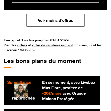
Voir moins d'offres
Eurosport 1 inclus jusqu'au 31/01/2029.
Prix des
offres
et
offre de remboursement
incluses, valables
jusqu’au 19/08/2026.
Les bons plans du moment
En ce moment, avec Livebox
Max Fibre, profitez de
20 € par mois
-
20€/mois
avec Orange
Maison Protégée