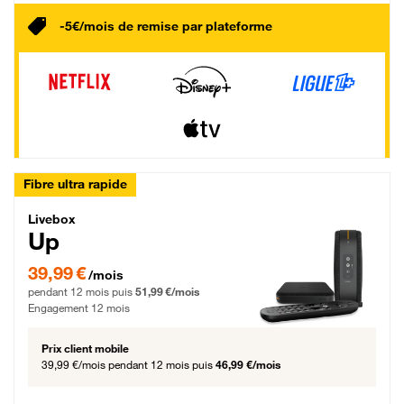
-5€/mois de remise par plateforme
Fibre ultra rapide
Livebox Up Fibre
Livebox
Up
39,99 € par mois pendant 12 mois puis 51,99 € par mois, Engagement 12 moi
39,99 €
/mois
pendant 12 mois puis
51,99 €/mois
Engagement 12 mois
Prix client mobile
39,99 €/mois
pendant 12 mois puis
46,99 €/mois