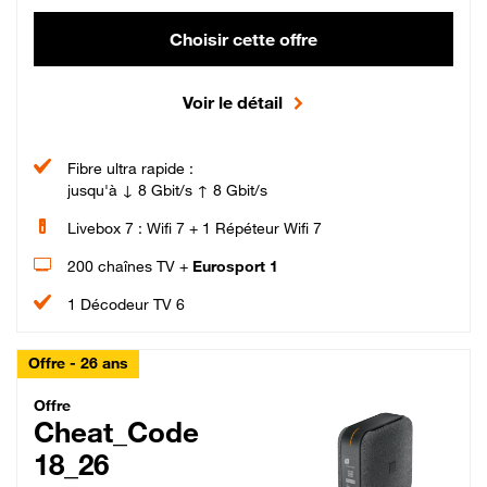
Choisir cette offre
Voir le détail
Fibre ultra rapide :
jusqu'à ↓ 8 Gbit/s ↑ 8 Gbit/s
Livebox 7 : Wifi 7 + 1 Répéteur Wifi 7
200 chaînes TV +
Eurosport 1
1 Décodeur TV 6
Offre - 26 ans
Cheat_Code Fibre_18_26
Offre
Cheat_Code
18_26