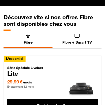
Découvrez vite si nos offres Fibre
sont disponibles chez vous
Fibre
Fibre + Smart TV
L'essentiel
Série Spéciale Livebox Lite Fibre
Série Spéciale Livebox
Lite
29,99 € par mois , Engagement 12 mois
29,99 €
/mois
Engagement 12 mois