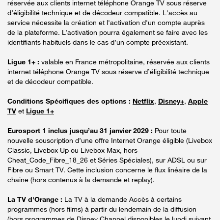
réservée aux clients internet téléphone Orange TV sous réserve
d’éligibilité technique et de décodeur compatible. L'accès au
service nécessite la création et l'activation d'un compte auprès
de la plateforme. L’activation pourra également se faire avec les
identifiants habituels dans le cas d’un compte préexistant.
Ligue 1+ :
valable en France métropolitaine, réservée aux clients
internet téléphone Orange TV sous réserve d’éligibilité technique
et de décodeur compatible.
Conditions Spécifiques des options :
Netflix
,
Disney+
,
Apple
TV
et
Ligue 1+
Eurosport 1 inclus jusqu’au 31 janvier 2029 :
Pour toute
nouvelle souscription d’une offre Internet Orange éligible (Livebox
Classic, Livebox Up ou Livebox Max, hors
Cheat_Code_Fibre_18_26 et Séries Spéciales), sur ADSL ou sur
Fibre ou Smart TV. Cette inclusion concerne le flux linéaire de la
chaine (hors contenus à la demande et replay).
La TV d'Orange :
La TV à la demande Accès à certains
programmes (hors films) à partir du lendemain de la diffusion
(hors programmes de Disney Channel disponibles le lundi suivant