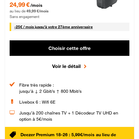
24,99 € par mois pendant 0 mois puis 49,99 € par mois, Sans engagement
24,99 €
/mois
au lieu de
49,99 €/mois
Sans engagement
25 € par mois
-
25€ / mois
jusqu'à votre 27ème anniversaire
Choisir cette offre
Voir le détail
Fibre très rapide :
jusqu'à ↓ 2 Gbit/s ↑ 800 Mbit/s
Livebox 6 : Wifi 6E
Jusqu’à 200 chaînes TV + 1 Décodeur TV UHD en
option à 5€/mois
Deezer Premium 18-26 : 5,99€/mois au lieu de