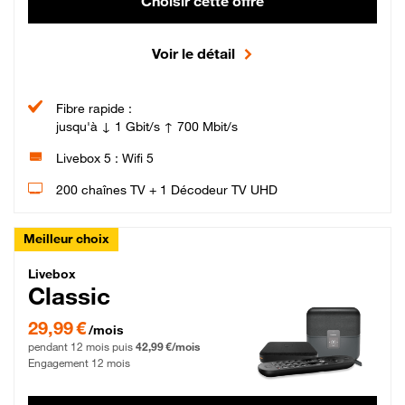
Choisir cette offre
Voir le détail
Fibre rapide :
jusqu'à ↓ 1 Gbit/s ↑ 700 Mbit/s
Livebox 5 : Wifi 5
200 chaînes TV + 1 Décodeur TV UHD
Meilleur choix
Livebox Classic Fibre
Livebox
Classic
29,99 € par mois pendant 12 mois puis 42,99 € par mois, Engagement 12 moi
29,99 €
/mois
pendant 12 mois puis
42,99 €/mois
Engagement 12 mois