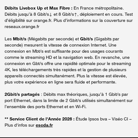
Débits Livebox Up et Max Fibre :
En France métropolitaine.
Débits jusqu’à 8 Gbit/s↓ et 8 Gbit/s↑, déploiement en cours. Test
d’éligibilité sur orange.fr. Plus d’informations sur la couverture sur
reseaux.orange.fr
Les
Mbit/s
(Mégabits par seconde) et
Gbit/s
(Gigabits par
seconde) mesurent la vitesse de connexion Internet. Une
connexion en Mbt/s est suffisante pour des usages courants
comme le streaming HD et la navigation web. En revanche, une
connexion en Gbt/s offre une rapidité optimale pour le streaming
4K, les téléchargements très rapides et la gestion de plusieurs
appareils connectés simultanément. Plus la vitesse est élevée,
plus votre expérience en ligne sera fluide et performante.
2Gbit/s partagés
: Débits max théoriques, jusqu’à 1 Gbit/s par
port Ethernet, dans la limite de 2 Gbit/s utilisés simultanément sur
l’ensemble des ports Ethernet et en Wi-Fi.
** Service Client de l'Année 2026 :
Étude Ipsos bva – Viséo CI –
Plus d'infos sur
escda.fr