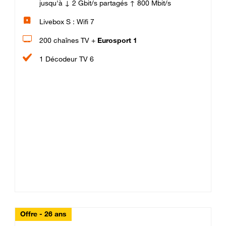
jusqu'à ↓ 2 Gbit/s partagés ↑ 800 Mbit/s
Livebox S : Wifi 7
200 chaînes TV +
Eurosport 1
1 Décodeur TV 6
Offre - 26 ans