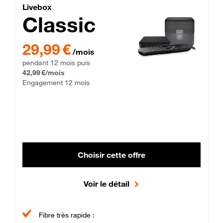
Lite Fibre
Livebox Classic Fibre
Livebox
Classic
29,99 € par mois pendant 12 mois puis 42,99 € par mois, Enga
29,99 €
/mois
pendant 12 mois puis
42,99 €/mois
Engagement 12 mois
Choisir cette offre
Voir le détail
Fibre très rapide :