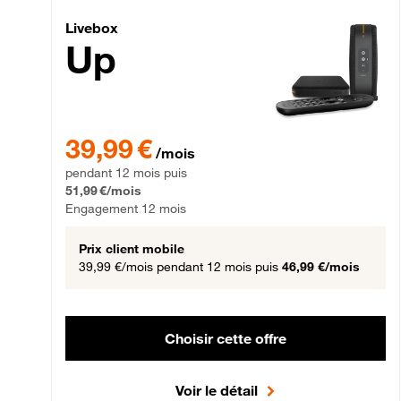
Livebox Up Fibre
Livebox
Up
39,99 € par mois pendant 12 mois puis 51,99 € par mois,
39,99 €
/mois
pendant 12 mois puis
51,99 €/mois
Engagement 12 mois
Prix client mobile
39,99 €/mois
pendant 12 mois puis
46,99 €/mois
Choisir cette offre
Voir le détail