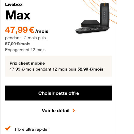
Livebox Max Fibre
Livebox
Max
gement 12 mois
47,99 € par mois pendant 12 mois puis 57,99 € par mois, Engageme
47,99 €
/mois
pendant 12 mois puis
57,99 €/mois
Engagement 12 mois
Prix client mobile
47,99 €/mois
pendant 12 mois puis
52,99 €/mois
Choisir cette offre
Voir le détail
Fibre ultra rapide :