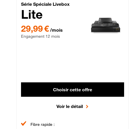
Série Spéciale Livebox 
Série Spéciale Livebox
Lite
29,99 € par mois , Engagement 12 mois
29,99 €
/mois
Engagement 12 mois
Choisir cette offre
Voir le détail
Fibre rapide :