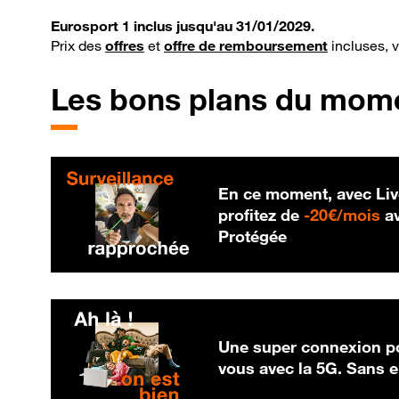
Eurosport 1 inclus jusqu'au 31/01/2029.
Prix des
offres
et
offre de remboursement
incluses, 
Les bons plans du mom
En ce moment, avec Liv
20
profitez de
-
20€/mois
av
Protégée
Une super connexion po
vous avec la 5G. Sans