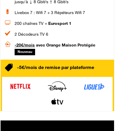
jusqu'à ↓ 8 Gbit/s ↑ 8 Gbit/s
Livebox 7 : Wifi 7 + 3 Répéteurs Wifi 7
200 chaînes TV +
Eurosport 1
2 Décodeurs TV 6
-20€/mois
avec Orange Maison Protégée
Nouveau
-5€/mois de remise par plateforme