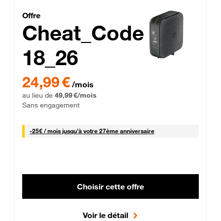
Cheat_Code Fibre_18_26
Offre
Cheat_Code
18_26
 Engagement 12 mois
24,99 € par mois pendant 0 mois puis 49,99 € par mois, Sans 
24,99 €
/mois
au lieu de
49,99 €/mois
Sans engagement
25 € par mois
-
25€ / mois
jusqu'à votre 27ème anniversaire
Choisir cette offre
Voir le détail