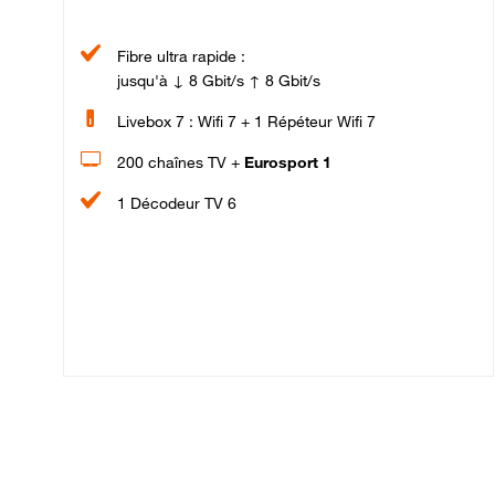
Fibre ultra rapide :
jusqu'à ↓ 8 Gbit/s ↑ 8 Gbit/s
Livebox 7 : Wifi 7 + 1 Répéteur Wifi 7
200 chaînes TV +
Eurosport 1
1 Décodeur TV 6