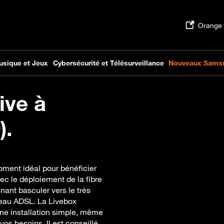
ive à
).
oment idéal pour bénéficier
ec le déploiement de la fibre
ant basculer vers le très
seau ADSL. La Livebox
ne installation simple, même
os besoins. Il est conseillé