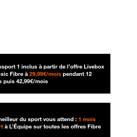
sport 1 inclus à partir de l’offre Livebox
29,99 € par mois
sic Fibre à
29,99€/mois
pendant 12
42,99 € par mois
s puis
42,99€/mois
eilleur du sport vous attend :
1 mois
rt
à L’Équipe sur toutes les offres Fibre