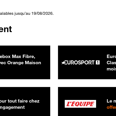
valables jusqu’au 19/08/2026.
ent
ebox Max Fibre,
Euro
 € par mois
ec Orange Maison
Clas
moi
ur tout faire chez
Le m
 engagement
offe