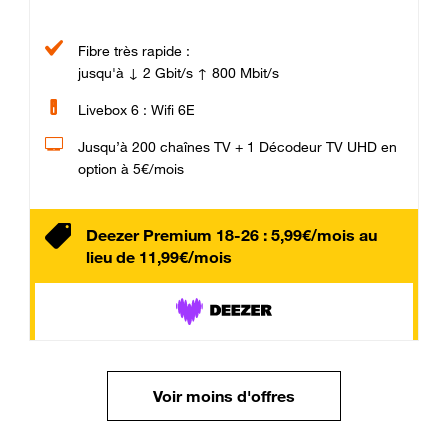
Fibre très rapide :
jusqu'à ↓ 2 Gbit/s ↑ 800 Mbit/s
Livebox 6 : Wifi 6E
Jusqu’à 200 chaînes TV + 1 Décodeur TV UHD en
option à 5€/mois
Deezer Premium 18-26 : 5,99€/mois au
lieu de 11,99€/mois
Voir moins d'offres