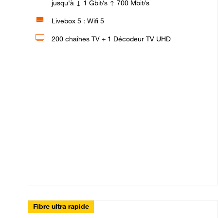
jusqu'à ↓ 1 Gbit/s ↑ 700 Mbit/s
Livebox 5 : Wifi 5
200 chaînes TV + 1 Décodeur TV UHD
Fibre ultra rapide