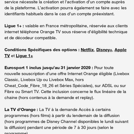
service nécessite la création et l'activation d'un compte auprès
de la plateforme. L’activation pourra également se faire avec les
identifiants habituels dans le cas d’un compte préexistant.
Ligue 1+ :
valable en France métropolitaine, réservée aux clients
internet téléphone Orange TV sous réserve d’éligibilité technique
et de décodeur compatible.
Conditions Spécifiques des options :
Netflix
,
Disney+
,
Apple
TV
et
Ligue 1+
Eurosport 1 inclus jusqu’au 31 janvier 2029 :
Pour toute
nouvelle souscription d’une offre Internet Orange éligible (Livebox
Classic, Livebox Up ou Livebox Max, hors
Cheat_Code_Fibre_18_26 et Séries Spéciales), sur ADSL ou sur
Fibre ou Smart TV. Cette inclusion concerne le flux linéaire de la
chaine (hors contenus à la demande et replay).
La TV d'Orange :
La TV à la demande Accès à certains
programmes (hors films) à partir du lendemain de la diffusion
(hors programmes de Disney Channel disponibles le lundi suivant
la diffusion) pendant une période de 7 à 30 jours (selon le
programme).