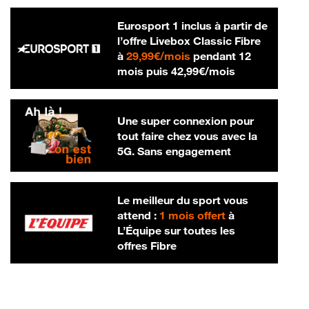
Eurosport 1 inclus à partir de
l’offre Livebox Classic Fibre
29,99 € par mois
à
29,99€/mois
pendant 12
42,99 € par m
mois puis
42,99€/mois
Une super connexion pour
tout faire chez vous avec la
5G. Sans engagement
Le meilleur du sport vous
attend :
1 mois offert
à
L’Équipe sur toutes les
offres Fibre