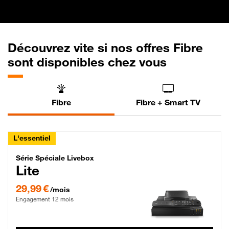
Découvrez vite si nos offres Fibre
sont disponibles chez vous
Fibre
Fibre + Smart TV
L'essentiel
Série Spéciale Livebox Lite Fibre
Série Spéciale Livebox
Lite
29,99 € par mois , Engagement 12 mois
29,99 €
/mois
Engagement 12 mois