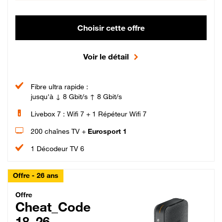
Choisir cette offre
Voir le détail
Fibre ultra rapide :
jusqu'à ↓ 8 Gbit/s ↑ 8 Gbit/s
Livebox 7 : Wifi 7 + 1 Répéteur Wifi 7
200 chaînes TV +
Eurosport 1
1 Décodeur TV 6
Offre - 26 ans
Cheat_Code Fibre_18_26
Offre
Cheat_Code
18_26