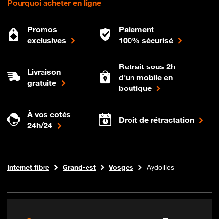
Pourquoi acheter en ligne
Promos
Paiement
exclusives
100% sécurisé
Retrait sous 2h
Livraison
d'un mobile en
gratuite
boutique
À vos cotés
Droit de rétractation
24h/24
Boutique Orange
Internet fibre
Grand-est
Vosges
Aydoilles