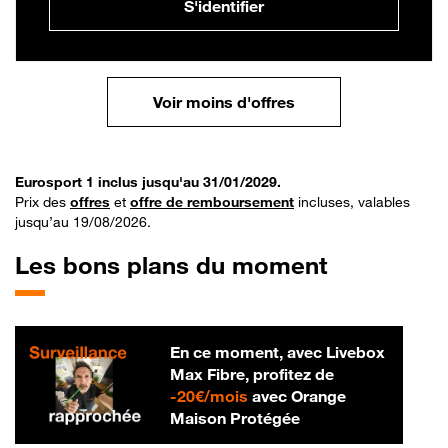
S'identifier
Voir moins d'offres
Eurosport 1 inclus jusqu'au 31/01/2029.
Prix des
offres
et
offre de remboursement
incluses, valables
jusqu’au 19/08/2026.
Les bons plans du moment
En ce moment, avec Livebox
Max Fibre, profitez de
20 € par mois
-
20€/mois
avec Orange
Maison Protégée