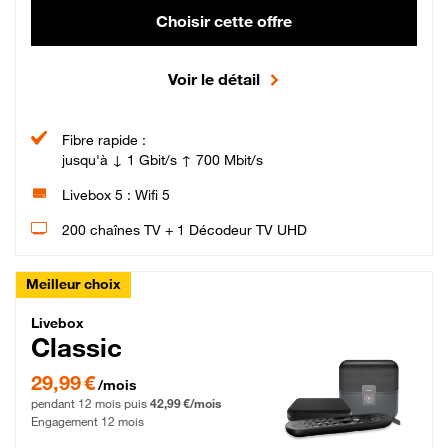
Choisir cette offre
Voir le détail
Fibre rapide :
jusqu'à ↓ 1 Gbit/s ↑ 700 Mbit/s
Livebox 5 : Wifi 5
200 chaînes TV + 1 Décodeur TV UHD
Meilleur choix
Livebox Classic Fibre
Livebox
Classic
29,99 € par mois pendant 12 mois puis 42,99 € par mois, Engagement 12 moi
29,99 €
/mois
pendant 12 mois puis
42,99 €/mois
Engagement 12 mois