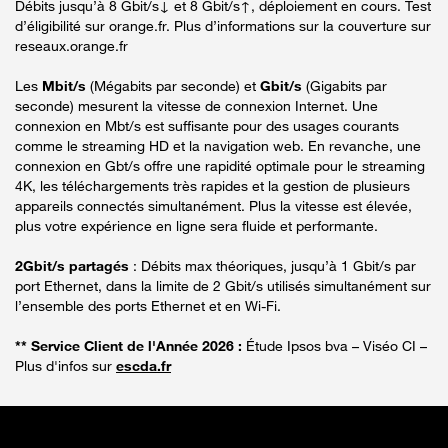
Débits jusqu’à 8 Gbit/s↓ et 8 Gbit/s↑, déploiement en cours. Test
d’éligibilité sur orange.fr. Plus d’informations sur la couverture sur
reseaux.orange.fr
Les
Mbit/s
(Mégabits par seconde) et
Gbit/s
(Gigabits par
seconde) mesurent la vitesse de connexion Internet. Une
connexion en Mbt/s est suffisante pour des usages courants
comme le streaming HD et la navigation web. En revanche, une
connexion en Gbt/s offre une rapidité optimale pour le streaming
4K, les téléchargements très rapides et la gestion de plusieurs
appareils connectés simultanément. Plus la vitesse est élevée,
plus votre expérience en ligne sera fluide et performante.
2Gbit/s partagés
: Débits max théoriques, jusqu’à 1 Gbit/s par
port Ethernet, dans la limite de 2 Gbit/s utilisés simultanément sur
l’ensemble des ports Ethernet et en Wi-Fi.
** Service Client de l'Année 2026 :
Étude Ipsos bva – Viséo CI –
Plus d'infos sur
escda.fr