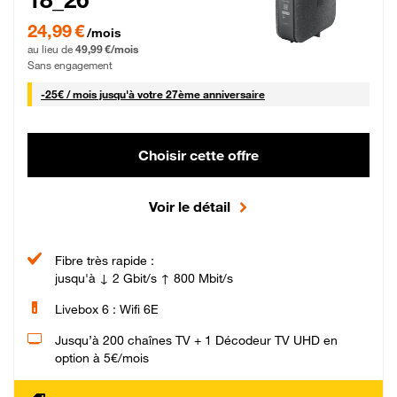
24,99 € par mois pendant 0 mois puis 49,99 € par mois, Sans engagement
24,99 €
/mois
au lieu de
49,99 €/mois
Sans engagement
25 € par mois
-
25€ / mois
jusqu'à votre 27ème anniversaire
Choisir cette offre
Voir le détail
Fibre très rapide :
jusqu'à ↓ 2 Gbit/s ↑ 800 Mbit/s
Livebox 6 : Wifi 6E
Jusqu’à 200 chaînes TV + 1 Décodeur TV UHD en
option à 5€/mois