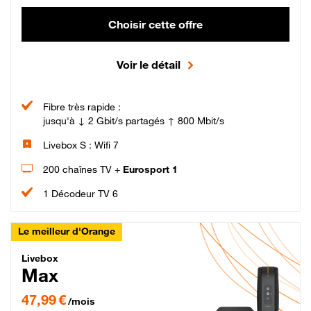
Choisir cette offre
Voir le détail
Fibre très rapide :
jusqu'à ↓ 2 Gbit/s partagés ↑ 800 Mbit/s
Livebox S : Wifi 7
200 chaînes TV +
Eurosport 1
1 Décodeur TV 6
Le meilleur d'Orange
Livebox Max Fibre
Livebox
Max
47,99 € par mois pendant 12 mois puis 57,99 € par mois, Engagement 12 moi
47,99 €
/mois