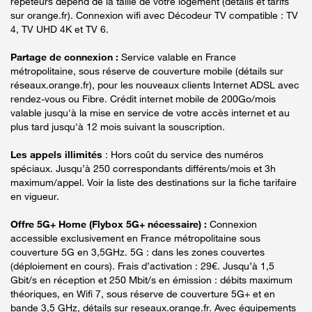
répéteurs dépend de la taille de votre logement (détails et tarifs
sur orange.fr). Connexion wifi avec Décodeur TV compatible : TV
4, TV UHD 4K et TV 6.
Partage de connexion :
Service valable en France
métropolitaine, sous réserve de couverture mobile (détails sur
réseaux.orange.fr), pour les nouveaux clients Internet ADSL avec
rendez-vous ou Fibre. Crédit internet mobile de 200Go/mois
valable jusqu'à la mise en service de votre accès internet et au
plus tard jusqu'à 12 mois suivant la souscription.
Les appels illimités
: Hors coût du service des numéros
spéciaux. Jusqu’à 250 correspondants différents/mois et 3h
maximum/appel. Voir la liste des destinations sur la fiche tarifaire
en vigueur.
Offre 5G+ Home (Flybox 5G+ nécessaire) :
Connexion
accessible exclusivement en France métropolitaine sous
couverture 5G en 3,5GHz. 5G : dans les zones couvertes
(déploiement en cours). Frais d’activation : 29€. Jusqu’à 1,5
Gbit/s en réception et 250 Mbit/s en émission : débits maximum
théoriques, en Wifi 7, sous réserve de couverture 5G+ et en
bande 3,5 GHz, détails sur reseaux.orange.fr. Avec équipements