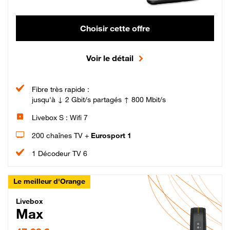
Choisir cette offre
Voir le détail
Fibre très rapide :
jusqu'à ↓ 2 Gbit/s partagés ↑ 800 Mbit/s
Livebox S : Wifi 7
200 chaînes TV +
Eurosport 1
1 Décodeur TV 6
Le meilleur d'Orange
Livebox Max Fibre
Livebox
Max
47,99 € par mois pendant 12 mois puis 57,99 € par mois, Engagement 12 moi