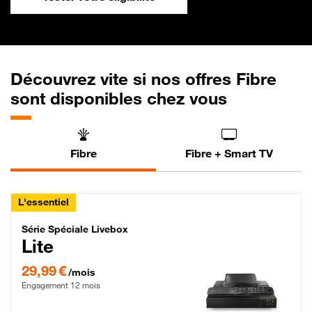
Découvrez vite si nos offres Fibre
sont disponibles chez vous
Fibre
Fibre + Smart TV
L'essentiel
Série Spéciale Livebox Lite Fibre
Série Spéciale Livebox
Lite
29,99 € par mois , Engagement 12 mois
29,99 €
/mois
Engagement 12 mois