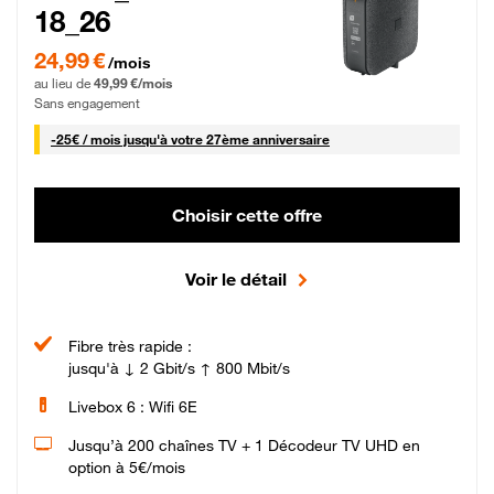
18_26
24,99 € par mois pendant 0 mois puis 49,99 € par mois, Sans engagement
24,99 €
/mois
au lieu de
49,99 €/mois
Sans engagement
25 € par mois
-
25€ / mois
jusqu'à votre 27ème anniversaire
Choisir cette offre
Voir le détail
Fibre très rapide :
jusqu'à ↓ 2 Gbit/s ↑ 800 Mbit/s
Livebox 6 : Wifi 6E
Jusqu’à 200 chaînes TV + 1 Décodeur TV UHD en
option à 5€/mois