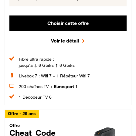
Choisir cette offre
Voir le détail
Fibre ultra rapide :
jusqu'à ↓ 8 Gbit/s ↑ 8 Gbit/s
Livebox 7 : Wifi 7 + 1 Répéteur Wifi 7
200 chaînes TV +
Eurosport 1
1 Décodeur TV 6
Offre - 26 ans
Cheat_Code Fibre_18_26
Offre
Cheat_Code