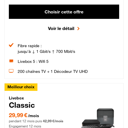
Choisir cette offre
Voir le détail
Fibre rapide :
jusqu'à ↓ 1 Gbit/s ↑ 700 Mbit/s
Livebox 5 : Wifi 5
200 chaînes TV + 1 Décodeur TV UHD
Meilleur choix
Livebox Classic Fibre
Livebox
Classic
29,99 € par mois pendant 12 mois puis 42,99 € par mois, Engagement 12 moi
29,99 €
/mois
pendant 12 mois puis
42,99 €/mois
Engagement 12 mois