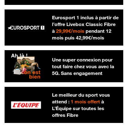
Eurosport 1 inclus à partir de
l’offre Livebox Classic Fibre
29,99 € par mois
à
29,99€/mois
pendant 12
42,99 € par m
mois puis
42,99€/mois
Une super connexion pour
tout faire chez vous avec la
5G. Sans engagement
Le meilleur du sport vous
attend :
1 mois offert
à
L’Équipe sur toutes les
offres Fibre