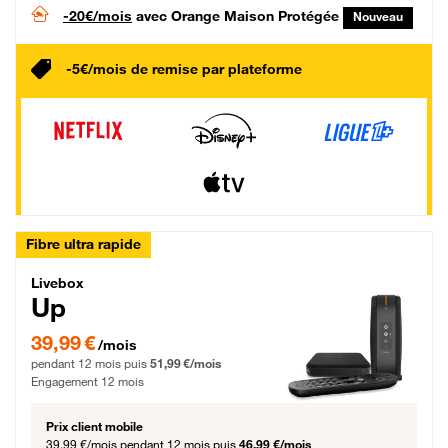
-20€/mois
avec Orange Maison Protégée
Nouveau
-5€/mois de remise par plateforme
Fibre ultra rapide
Livebox Up Fibre
Livebox
Up
39,99 € par mois pendant 12 mois puis 51,99 € par mois, Engagement 12 moi
39,99 €
/mois
pendant 12 mois puis
51,99 €/mois
Engagement 12 mois
Prix client mobile
39,99 €/mois
pendant 12 mois puis
46,99 €/mois