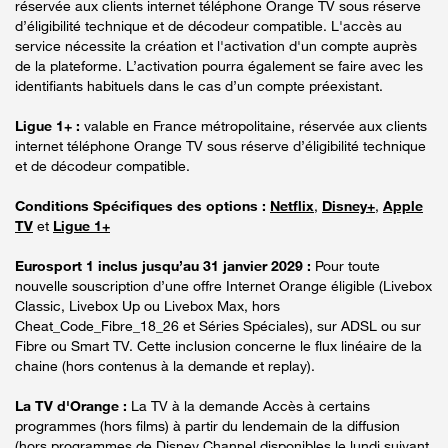
réservée aux clients internet téléphone Orange TV sous réserve
d’éligibilité technique et de décodeur compatible. L'accès au
service nécessite la création et l'activation d'un compte auprès
de la plateforme. L’activation pourra également se faire avec les
identifiants habituels dans le cas d’un compte préexistant.
Ligue 1+ :
valable en France métropolitaine, réservée aux clients
internet téléphone Orange TV sous réserve d’éligibilité technique
et de décodeur compatible.
Conditions Spécifiques des options :
Netflix
,
Disney+
,
Apple
TV
et
Ligue 1+
Eurosport 1 inclus jusqu’au 31 janvier 2029 :
Pour toute
nouvelle souscription d’une offre Internet Orange éligible (Livebox
Classic, Livebox Up ou Livebox Max, hors
Cheat_Code_Fibre_18_26 et Séries Spéciales), sur ADSL ou sur
Fibre ou Smart TV. Cette inclusion concerne le flux linéaire de la
chaine (hors contenus à la demande et replay).
La TV d'Orange :
La TV à la demande Accès à certains
programmes (hors films) à partir du lendemain de la diffusion
(hors programmes de Disney Channel disponibles le lundi suivant