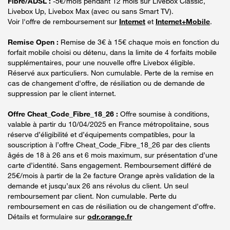
Fibre/ADSL :
-5€/mois pendant 12 mois sur Livebox Classic,
Livebox Up, Livebox Max (avec ou sans Smart TV).
Voir l'offre de remboursement sur
Internet
et
Internet+Mobile
.
Remise Open :
Remise de 3€ à 15€ chaque mois en fonction du
forfait mobile choisi ou détenu, dans la limite de 4 forfaits mobile
supplémentaires, pour une nouvelle offre Livebox éligible.
Réservé aux particuliers. Non cumulable. Perte de la remise en
cas de changement d'offre, de résiliation ou de demande de
suppression par le client internet.
Offre Cheat_Code_Fibre_18_26 :
Offre soumise à conditions,
valable à partir du 10/04/2025 en France métropolitaine, sous
réserve d’éligibilité et d’équipements compatibles, pour la
souscription à l’offre Cheat_Code_Fibre_18_26 par des clients
âgés de 18 à 26 ans et 6 mois maximum, sur présentation d’une
carte d’identité. Sans engagement. Remboursement différé de
25€/mois à partir de la 2e facture Orange après validation de la
demande et jusqu’aux 26 ans révolus du client. Un seul
remboursement par client. Non cumulable. Perte du
remboursement en cas de résiliation ou de changement d’offre.
Détails et formulaire sur
odr.orange.fr