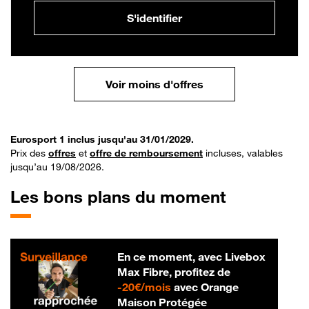
S'identifier
Voir moins d'offres
Eurosport 1 inclus jusqu'au 31/01/2029.
Prix des
offres
et
offre de remboursement
incluses, valables
jusqu’au 19/08/2026.
Les bons plans du moment
En ce moment, avec Livebox
Max Fibre, profitez de
20 € par mois
-
20€/mois
avec Orange
Maison Protégée