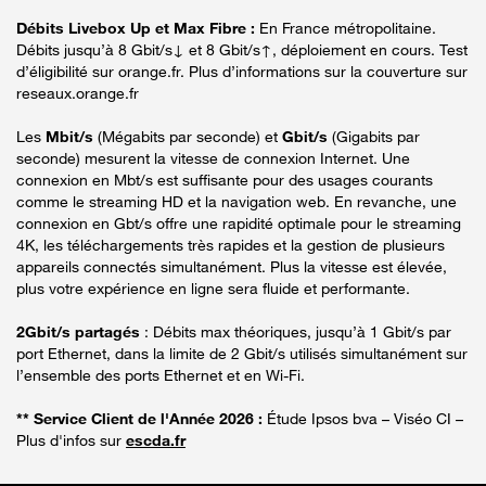
Débits Livebox Up et Max Fibre :
En France métropolitaine.
Débits jusqu’à 8 Gbit/s↓ et 8 Gbit/s↑, déploiement en cours. Test
d’éligibilité sur orange.fr. Plus d’informations sur la couverture sur
reseaux.orange.fr
Les
Mbit/s
(Mégabits par seconde) et
Gbit/s
(Gigabits par
seconde) mesurent la vitesse de connexion Internet. Une
connexion en Mbt/s est suffisante pour des usages courants
comme le streaming HD et la navigation web. En revanche, une
connexion en Gbt/s offre une rapidité optimale pour le streaming
4K, les téléchargements très rapides et la gestion de plusieurs
appareils connectés simultanément. Plus la vitesse est élevée,
plus votre expérience en ligne sera fluide et performante.
2Gbit/s partagés
: Débits max théoriques, jusqu’à 1 Gbit/s par
port Ethernet, dans la limite de 2 Gbit/s utilisés simultanément sur
l’ensemble des ports Ethernet et en Wi-Fi.
** Service Client de l'Année 2026 :
Étude Ipsos bva – Viséo CI –
Plus d'infos sur
escda.fr