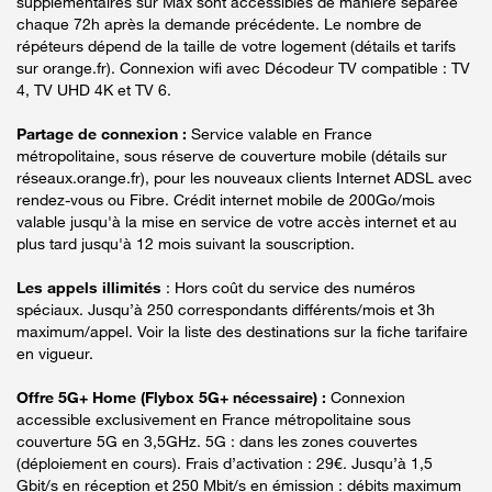
supplémentaires sur Max sont accessibles de manière séparée
chaque 72h après la demande précédente. Le nombre de
répéteurs dépend de la taille de votre logement (détails et tarifs
sur orange.fr). Connexion wifi avec Décodeur TV compatible : TV
4, TV UHD 4K et TV 6.
Partage de connexion :
Service valable en France
métropolitaine, sous réserve de couverture mobile (détails sur
réseaux.orange.fr), pour les nouveaux clients Internet ADSL avec
rendez-vous ou Fibre. Crédit internet mobile de 200Go/mois
valable jusqu'à la mise en service de votre accès internet et au
plus tard jusqu'à 12 mois suivant la souscription.
Les appels illimités
: Hors coût du service des numéros
spéciaux. Jusqu’à 250 correspondants différents/mois et 3h
maximum/appel. Voir la liste des destinations sur la fiche tarifaire
en vigueur.
Offre 5G+ Home (Flybox 5G+ nécessaire) :
Connexion
accessible exclusivement en France métropolitaine sous
couverture 5G en 3,5GHz. 5G : dans les zones couvertes
(déploiement en cours). Frais d’activation : 29€. Jusqu’à 1,5
Gbit/s en réception et 250 Mbit/s en émission : débits maximum