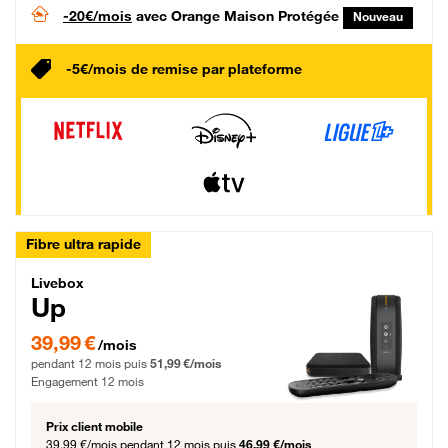
-20€/mois
avec Orange Maison Protégée
Nouveau
-5€/mois de remise par plateforme
Fibre ultra rapide
Livebox Up Fibre
Livebox
Up
39,99 € par mois pendant 12 mois puis 51,99 € par mois, Engagement 12 moi
39,99 €
/mois
pendant 12 mois puis
51,99 €/mois
Engagement 12 mois
Prix client mobile
39,99 €/mois
pendant 12 mois puis
46,99 €/mois