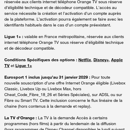
réservée aux clients internet téléphone Orange TV sous réserve
d’éligibilité technique et de décodeur compatible. L'accès au
service nécessite la création et l'activation d'un compte auprès
de la plateforme. L’activation pourra également se faire avec les
identifiants habituels dans le cas d’un compte préexistant.
Ligue 1+ :
valable en France métropolitaine, réservée aux clients
internet téléphone Orange TV sous réserve d’éligibilité technique
et de décodeur compatible.
Conditions Spécifiques des options :
Netflix
,
Disney+
,
Apple
TV
et
Ligue 1+
Eurosport 1 inclus jusqu’au 31 janvier 2029 :
Pour toute
nouvelle souscription d’une offre Internet Orange éligible (Livebox
Classic, Livebox Up ou Livebox Max, hors
Cheat_Code_Fibre_18_26 et Séries Spéciales), sur ADSL ou sur
Fibre ou Smart TV. Cette inclusion concerne le flux linéaire de la
chaine (hors contenus à la demande et replay).
La TV d'Orange :
La TV à la demande Accès à certains
programmes (hors films) à partir du lendemain de la diffusion
(hors programmes de Disney Channel disponibles le lundi suivant