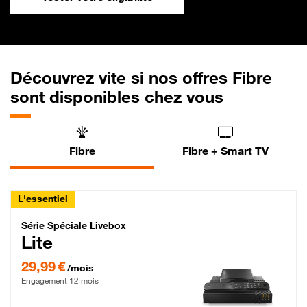
Découvrez vite si nos offres Fibre
sont disponibles chez vous
Fibre
Fibre + Smart TV
L'essentiel
Série Spéciale Livebox Lite Fibre
Série Spéciale Livebox
Lite
29,99 € par mois , Engagement 12 mois
29,99 €
/mois
Engagement 12 mois