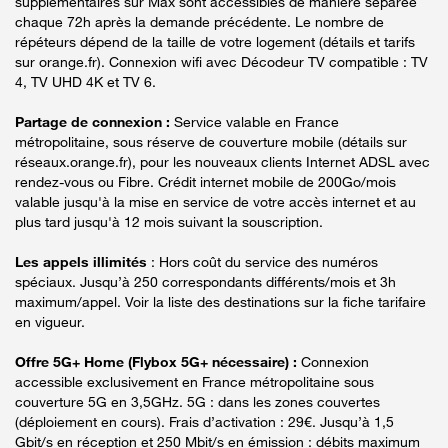
supplémentaires sur Max sont accessibles de manière séparée
chaque 72h après la demande précédente. Le nombre de
répéteurs dépend de la taille de votre logement (détails et tarifs
sur orange.fr). Connexion wifi avec Décodeur TV compatible : TV
4, TV UHD 4K et TV 6.
Partage de connexion :
Service valable en France
métropolitaine, sous réserve de couverture mobile (détails sur
réseaux.orange.fr), pour les nouveaux clients Internet ADSL avec
rendez-vous ou Fibre. Crédit internet mobile de 200Go/mois
valable jusqu'à la mise en service de votre accès internet et au
plus tard jusqu'à 12 mois suivant la souscription.
Les appels illimités
: Hors coût du service des numéros
spéciaux. Jusqu’à 250 correspondants différents/mois et 3h
maximum/appel. Voir la liste des destinations sur la fiche tarifaire
en vigueur.
Offre 5G+ Home (Flybox 5G+ nécessaire) :
Connexion
accessible exclusivement en France métropolitaine sous
couverture 5G en 3,5GHz. 5G : dans les zones couvertes
(déploiement en cours). Frais d’activation : 29€. Jusqu’à 1,5
Gbit/s en réception et 250 Mbit/s en émission : débits maximum