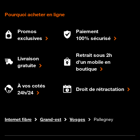
Pourquoi acheter en ligne
Promos
Paiement
exclusives
100% sécurisé
Retrait sous 2h
Livraison
d'un mobile en
gratuite
boutique
À vos cotés
Droit de rétractation
24h/24
Boutique Orange
Internet fibre
Grand-est
Vosges
Pallegney