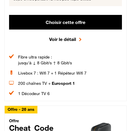
Choisir cette offre
Voir le détail
Fibre ultra rapide :
jusqu'à ↓ 8 Gbit/s ↑ 8 Gbit/s
Livebox 7 : Wifi 7 + 1 Répéteur Wifi 7
200 chaînes TV +
Eurosport 1
1 Décodeur TV 6
Offre - 26 ans
Cheat_Code Fibre_18_26
Offre
Cheat_Code