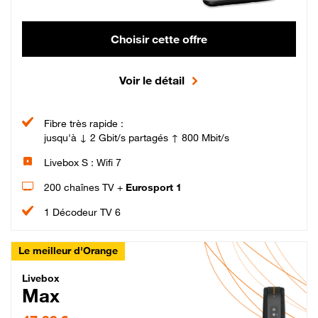
Choisir cette offre
Voir le détail
Fibre très rapide :
jusqu'à ↓ 2 Gbit/s partagés ↑ 800 Mbit/s
Livebox S : Wifi 7
200 chaînes TV +
Eurosport 1
1 Décodeur TV 6
Le meilleur d'Orange
Livebox Max Fibre
Livebox
Max
47,99 € par mois pendant 12 mois puis 57,99 € par mois, Engagement 12 moi