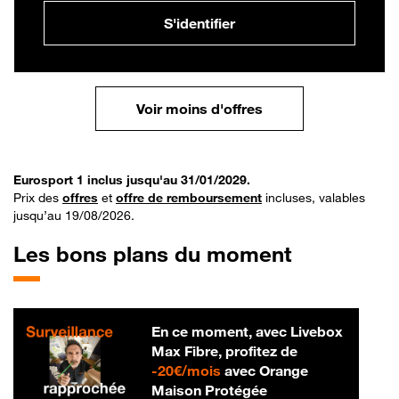
S'identifier
Voir moins d'offres
Eurosport 1 inclus jusqu'au 31/01/2029.
Prix des
offres
et
offre de remboursement
incluses, valables
jusqu’au 19/08/2026.
Les bons plans du moment
En ce moment, avec Livebox
Max Fibre, profitez de
20 € par mois
-
20€/mois
avec Orange
Maison Protégée