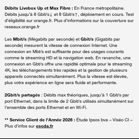
Débits Livebox Up et Max Fibre :
En France métropolitaine.
Débits jusqu’à 8 Gbit/s↓ et 8 Gbit/s↑, déploiement en cours. Test
d’éligibilité sur orange.fr. Plus d’informations sur la couverture sur
reseaux.orange.fr
Les
Mbit/s
(Mégabits par seconde) et
Gbit/s
(Gigabits par
seconde) mesurent la vitesse de connexion Internet. Une
connexion en Mbt/s est suffisante pour des usages courants
comme le streaming HD et la navigation web. En revanche, une
connexion en Gbt/s offre une rapidité optimale pour le streaming
4K, les téléchargements très rapides et la gestion de plusieurs
appareils connectés simultanément. Plus la vitesse est élevée,
plus votre expérience en ligne sera fluide et performante.
2Gbit/s partagés
: Débits max théoriques, jusqu’à 1 Gbit/s par
port Ethernet, dans la limite de 2 Gbit/s utilisés simultanément sur
l’ensemble des ports Ethernet et en Wi-Fi.
** Service Client de l'Année 2026 :
Étude Ipsos bva – Viséo CI –
Plus d'infos sur
escda.fr