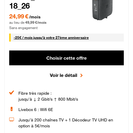
18_26
24,99 € par mois pendant 0 mois puis 49,99 € par mois, Sans engagement
24,99 €
/mois
au lieu de
49,99 €/mois
Sans engagement
25 € par mois
-
25€ / mois
jusqu'à votre 27ème anniversaire
Choisir cette offre
Voir le détail
Fibre très rapide :
jusqu'à ↓ 2 Gbit/s ↑ 800 Mbit/s
Livebox 6 : Wifi 6E
Jusqu’à 200 chaînes TV + 1 Décodeur TV UHD en
option à 5€/mois