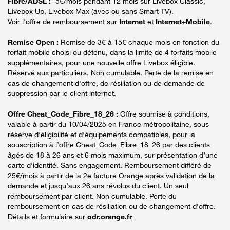
Fibre/ADSL :
-5€/mois pendant 12 mois sur Livebox Classic,
Livebox Up, Livebox Max (avec ou sans Smart TV).
Voir l'offre de remboursement sur
Internet
et
Internet+Mobile
.
Remise Open :
Remise de 3€ à 15€ chaque mois en fonction du
forfait mobile choisi ou détenu, dans la limite de 4 forfaits mobile
supplémentaires, pour une nouvelle offre Livebox éligible.
Réservé aux particuliers. Non cumulable. Perte de la remise en
cas de changement d'offre, de résiliation ou de demande de
suppression par le client internet.
Offre Cheat_Code_Fibre_18_26 :
Offre soumise à conditions,
valable à partir du 10/04/2025 en France métropolitaine, sous
réserve d’éligibilité et d’équipements compatibles, pour la
souscription à l’offre Cheat_Code_Fibre_18_26 par des clients
âgés de 18 à 26 ans et 6 mois maximum, sur présentation d’une
carte d’identité. Sans engagement. Remboursement différé de
25€/mois à partir de la 2e facture Orange après validation de la
demande et jusqu’aux 26 ans révolus du client. Un seul
remboursement par client. Non cumulable. Perte du
remboursement en cas de résiliation ou de changement d’offre.
Détails et formulaire sur
odr.orange.fr