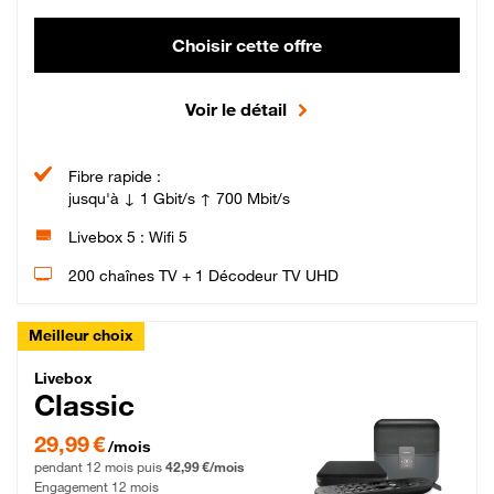
Choisir cette offre
Voir le détail
Fibre rapide :
jusqu'à ↓ 1 Gbit/s ↑ 700 Mbit/s
Livebox 5 : Wifi 5
200 chaînes TV + 1 Décodeur TV UHD
Meilleur choix
Livebox Classic Fibre
Livebox
Classic
29,99 € par mois pendant 12 mois puis 42,99 € par mois, Engagement 12 moi
29,99 €
/mois
pendant 12 mois puis
42,99 €/mois
Engagement 12 mois