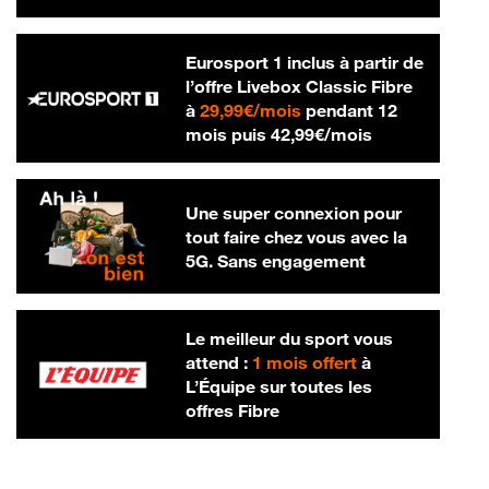
Eurosport 1 inclus à partir de
l’offre Livebox Classic Fibre
29,99 € par mois
à
29,99€/mois
pendant 12
42,99 € par m
mois puis
42,99€/mois
Une super connexion pour
tout faire chez vous avec la
5G. Sans engagement
Le meilleur du sport vous
attend :
1 mois offert
à
L’Équipe sur toutes les
offres Fibre