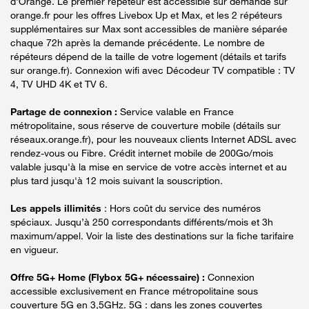
d'Orange. Le premier répéteur est accessible sur demande sur
orange.fr pour les offres Livebox Up et Max, et les 2 répéteurs
supplémentaires sur Max sont accessibles de manière séparée
chaque 72h après la demande précédente. Le nombre de
répéteurs dépend de la taille de votre logement (détails et tarifs
sur orange.fr). Connexion wifi avec Décodeur TV compatible : TV
4, TV UHD 4K et TV 6.
Partage de connexion :
Service valable en France
métropolitaine, sous réserve de couverture mobile (détails sur
réseaux.orange.fr), pour les nouveaux clients Internet ADSL avec
rendez-vous ou Fibre. Crédit internet mobile de 200Go/mois
valable jusqu'à la mise en service de votre accès internet et au
plus tard jusqu'à 12 mois suivant la souscription.
Les appels illimités
: Hors coût du service des numéros
spéciaux. Jusqu’à 250 correspondants différents/mois et 3h
maximum/appel. Voir la liste des destinations sur la fiche tarifaire
en vigueur.
Offre 5G+ Home (Flybox 5G+ nécessaire) :
Connexion
accessible exclusivement en France métropolitaine sous
couverture 5G en 3,5GHz. 5G : dans les zones couvertes