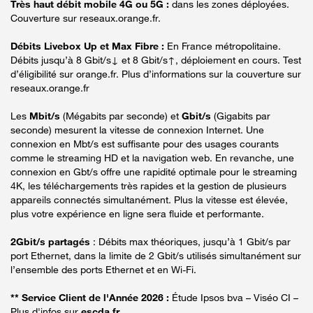
Très haut débit mobile 4G ou 5G :
dans les zones déployées.
Couverture sur reseaux.orange.fr.
Débits Livebox Up et Max Fibre :
En France métropolitaine.
Débits jusqu’à 8 Gbit/s↓ et 8 Gbit/s↑, déploiement en cours. Test
d’éligibilité sur orange.fr. Plus d’informations sur la couverture sur
reseaux.orange.fr
Les
Mbit/s
(Mégabits par seconde) et
Gbit/s
(Gigabits par
seconde) mesurent la vitesse de connexion Internet. Une
connexion en Mbt/s est suffisante pour des usages courants
comme le streaming HD et la navigation web. En revanche, une
connexion en Gbt/s offre une rapidité optimale pour le streaming
4K, les téléchargements très rapides et la gestion de plusieurs
appareils connectés simultanément. Plus la vitesse est élevée,
plus votre expérience en ligne sera fluide et performante.
2Gbit/s partagés
: Débits max théoriques, jusqu’à 1 Gbit/s par
port Ethernet, dans la limite de 2 Gbit/s utilisés simultanément sur
l’ensemble des ports Ethernet et en Wi-Fi.
** Service Client de l'Année 2026 :
Étude Ipsos bva – Viséo CI –
Plus d'infos sur
escda.fr