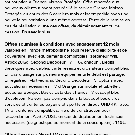
souscription à Orange Maison Protégée. Offre réservée aux
nouveaux clients n’ayant pas résilié le service Orange Maison
Protégée au cours des 6 derniers mois et incompatible avec une
nouvelle souscription à une même adresse. Perte de la remise en
cas de résiliation d’une des offres, de déménagement ou de
cession.
En savoir plus
.
Offres soumises à conditions avec engagement 12 mois
valables en France métropolitaine sous réserve d’éligibilité et de
couverture, avec équipements compatibles. (Répéteur Wifi,
Airbox 20Go, Second Décodeur TV : 10€ chacun). Débits
théoriques avec câbles, carte réseau et ordinateurs compatibles.
En cas d’usage sur plusieurs équipements le débit est partagé.
Enregistreur Multi-écrans, Second Décodeur TV, options avec
activations nécessaires. TV d’Orange sur mobile et tablette :
accès au Bouquet Basic. Liste des chaînes TV susceptibles
d’évolution. Ne sont pas compris dans le bouquet basic : les
services et contenus payants et sportifs en direct. UHD 4K : avec
TV et contenus compatibles. Frais de construction pour
raccordement ADSL/VDSL, en cas de déplacement technicien
nécessaire (diagnostiqué au moment de la souscription) : 119€.
Offres Livebox + Smart TV
soumises à conditions avec