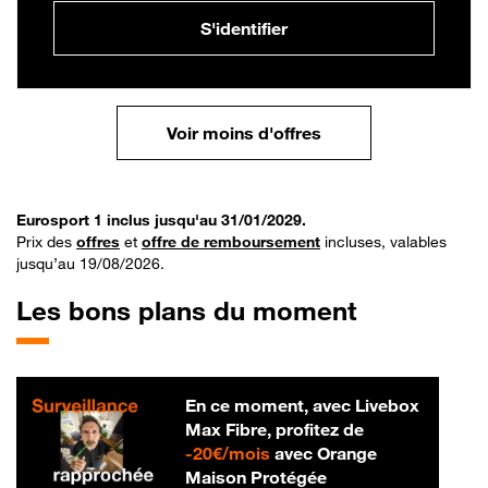
S'identifier
Voir moins d'offres
Eurosport 1 inclus jusqu'au 31/01/2029.
Prix des
offres
et
offre de remboursement
incluses, valables
jusqu’au 19/08/2026.
Les bons plans du moment
En ce moment, avec Livebox
Max Fibre, profitez de
20 € par mois
-
20€/mois
avec Orange
Maison Protégée