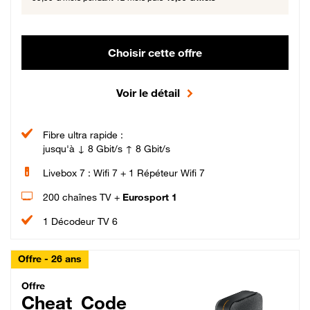
Choisir cette offre
Voir le détail
Fibre ultra rapide :
jusqu'à ↓ 8 Gbit/s ↑ 8 Gbit/s
Livebox 7 : Wifi 7 + 1 Répéteur Wifi 7
200 chaînes TV +
Eurosport 1
1 Décodeur TV 6
Offre - 26 ans
Cheat_Code Fibre_18_26
Offre
Cheat_Code