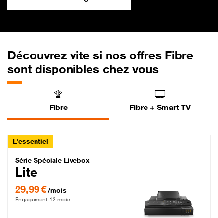
Découvrez vite si nos offres Fibre
sont disponibles chez vous
Fibre
Fibre + Smart TV
L'essentiel
Série Spéciale Livebox Lite Fibre
Série Spéciale Livebox
Lite
29,99 € par mois , Engagement 12 mois
29,99 €
/mois
Engagement 12 mois