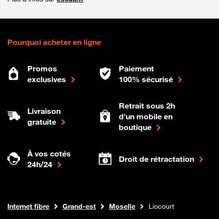
Pourquoi acheter en ligne
Promos
Paiement
exclusives
100% sécurisé
Retrait sous 2h
Livraison
d'un mobile en
gratuite
boutique
À vos cotés
Droit de rétractation
24h/24
Boutique Orange
Internet fibre
Grand-est
Moselle
Liocourt