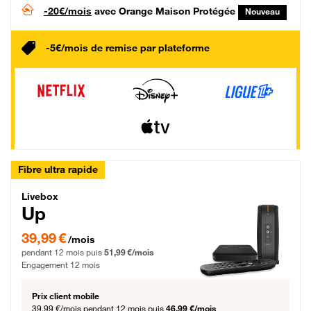
-20€/mois
avec Orange Maison Protégée
Nouveau
-5€/mois de remise par plateforme
Fibre ultra rapide
Livebox Up Fibre
Livebox
Up
39,99 € par mois pendant 12 mois puis 51,99 € par mois, Engagement 12 moi
39,99 €
/mois
pendant 12 mois puis
51,99 €/mois
Engagement 12 mois
Prix client mobile
39,99 €/mois
pendant 12 mois puis
46,99 €/mois