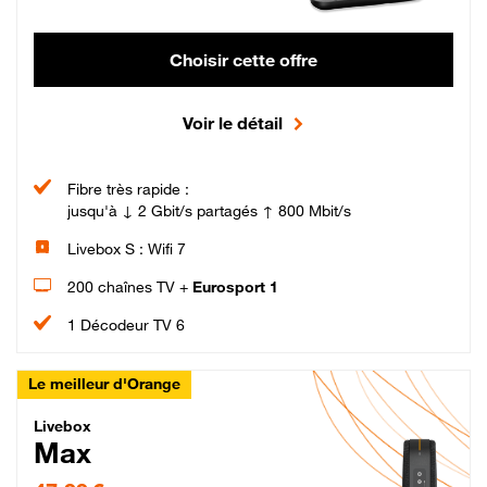
Choisir cette offre
Voir le détail
Fibre très rapide :
jusqu'à ↓ 2 Gbit/s partagés ↑ 800 Mbit/s
Livebox S : Wifi 7
200 chaînes TV +
Eurosport 1
1 Décodeur TV 6
Le meilleur d'Orange
Livebox Max Fibre
Livebox
Max
47,99 € par mois pendant 12 mois puis 57,99 € par mois, Engagement 12 moi