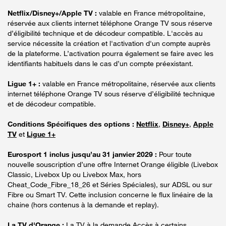
Netflix/Disney+/Apple TV :
valable en France métropolitaine,
réservée aux clients internet téléphone Orange TV sous réserve
d’éligibilité technique et de décodeur compatible. L'accès au
service nécessite la création et l'activation d'un compte auprès
de la plateforme. L’activation pourra également se faire avec les
identifiants habituels dans le cas d’un compte préexistant.
Ligue 1+ :
valable en France métropolitaine, réservée aux clients
internet téléphone Orange TV sous réserve d’éligibilité technique
et de décodeur compatible.
Conditions Spécifiques des options :
Netflix
,
Disney+
,
Apple
TV
et
Ligue 1+
Eurosport 1 inclus jusqu’au 31 janvier 2029 :
Pour toute
nouvelle souscription d’une offre Internet Orange éligible (Livebox
Classic, Livebox Up ou Livebox Max, hors
Cheat_Code_Fibre_18_26 et Séries Spéciales), sur ADSL ou sur
Fibre ou Smart TV. Cette inclusion concerne le flux linéaire de la
chaine (hors contenus à la demande et replay).
La TV d'Orange :
La TV à la demande Accès à certains