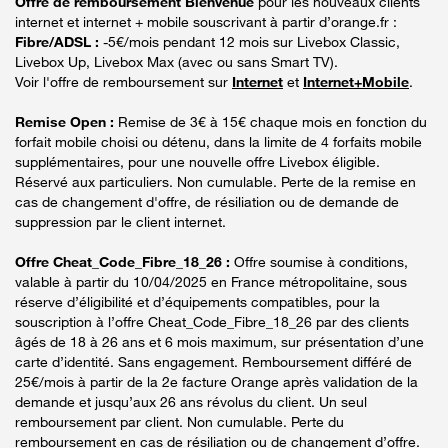
Offre de remboursement Bienvenue
pour les nouveaux clients
internet et internet + mobile souscrivant à partir d’orange.fr :
Fibre/ADSL :
-5€/mois pendant 12 mois sur Livebox Classic,
Livebox Up, Livebox Max (avec ou sans Smart TV).
Voir l'offre de remboursement sur
Internet
et
Internet+Mobile
.
Remise Open :
Remise de 3€ à 15€ chaque mois en fonction du
forfait mobile choisi ou détenu, dans la limite de 4 forfaits mobile
supplémentaires, pour une nouvelle offre Livebox éligible.
Réservé aux particuliers. Non cumulable. Perte de la remise en
cas de changement d'offre, de résiliation ou de demande de
suppression par le client internet.
Offre Cheat_Code_Fibre_18_26 :
Offre soumise à conditions,
valable à partir du 10/04/2025 en France métropolitaine, sous
réserve d’éligibilité et d’équipements compatibles, pour la
souscription à l’offre Cheat_Code_Fibre_18_26 par des clients
âgés de 18 à 26 ans et 6 mois maximum, sur présentation d’une
carte d’identité. Sans engagement. Remboursement différé de
25€/mois à partir de la 2e facture Orange après validation de la
demande et jusqu’aux 26 ans révolus du client. Un seul
remboursement par client. Non cumulable. Perte du
remboursement en cas de résiliation ou de changement d’offre.