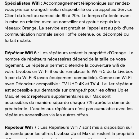
Spécialistes Wifi
: Accompagnement téléphonique sur rendez-
vous pris sur orange.fr selon disponibilité ou via appel au Service
Client du lundi au samedi de 8h à 20h. Le temps d’attente avant
la mise en relation avec un conseiller est gratuit depuis les
réseaux Orange. Le service est gratuit et l’appel est au prix d’une
communication normale selon l’offre détenue, ou décompté du
forfait mobile.
Répéteur Wifi 6
: Les répéteurs restent la propriété d’Orange. Le
nombre de répéteurs nécessaires dépend de la taille de votre
logement. Le répéteur permet d’étendre la couverture wifi de
votre Livebox en Wi-Fi 6 ou de remplacer le Wi-Fi 5 de la Livebox
5 par du Wi-Fi 6 (avec équipement compatible). Connexion Wi-Fi
avec Décodeur compatible : TV UHD 4K et TV 4. Le 1er répéteur
est accessible sur demande sur orange.fr pour les offres Up et
Max, et les 2 répéteurs supplémentaires sur Max sont
accessibles de manière séparée chaque 72h après la demande
précédente. L’accès aux répéteurs n’est pas cumulable avec les
répéteurs accessibles via les autres offres.
Répéteur Wifi 7
: Les Répéteurs Wifi 7 sont mis à disposition sur
demande pour les offres Livebox Up et Max et restent la propriété