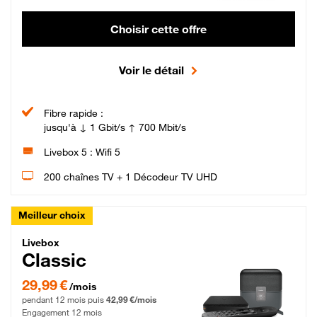
Choisir cette offre
Voir le détail
Fibre rapide :
jusqu'à ↓ 1 Gbit/s ↑ 700 Mbit/s
Livebox 5 : Wifi 5
200 chaînes TV + 1 Décodeur TV UHD
Meilleur choix
Livebox Classic Fibre
Livebox
Classic
29,99 € par mois pendant 12 mois puis 42,99 € par mois, Engagement 12 moi
29,99 €
/mois
pendant 12 mois puis
42,99 €/mois
Engagement 12 mois