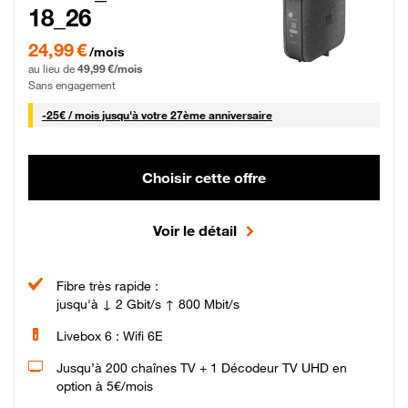
18_26
24,99 € par mois pendant 0 mois puis 49,99 € par mois, Sans engagement
24,99 €
/mois
au lieu de
49,99 €/mois
Sans engagement
25 € par mois
-
25€ / mois
jusqu'à votre 27ème anniversaire
Choisir cette offre
Voir le détail
Fibre très rapide :
jusqu'à ↓ 2 Gbit/s ↑ 800 Mbit/s
Livebox 6 : Wifi 6E
Jusqu’à 200 chaînes TV + 1 Décodeur TV UHD en
option à 5€/mois