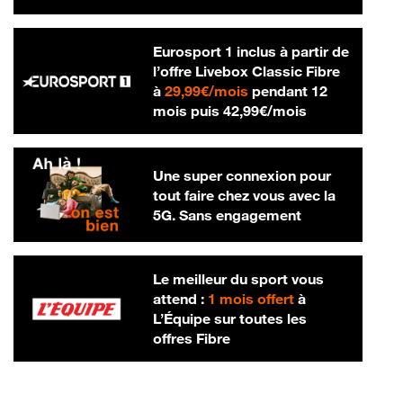
Eurosport 1 inclus à partir de
l’offre Livebox Classic Fibre
29,99 € par mois
à
29,99€/mois
pendant 12
42,99 € par m
mois puis
42,99€/mois
Une super connexion pour
tout faire chez vous avec la
5G. Sans engagement
Le meilleur du sport vous
attend :
1 mois offert
à
L’Équipe sur toutes les
offres Fibre