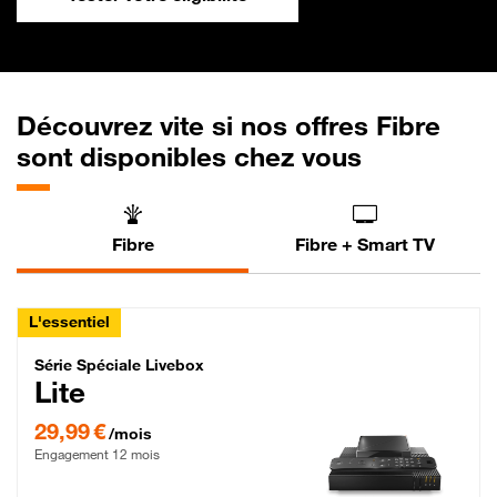
Découvrez vite si nos offres Fibre
sont disponibles chez vous
Fibre
Fibre + Smart TV
L'essentiel
Série Spéciale Livebox Lite Fibre
Série Spéciale Livebox
Lite
29,99 € par mois , Engagement 12 mois
29,99 €
/mois
Engagement 12 mois