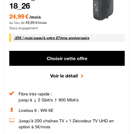
18_26
24,99 € par mois pendant 0 mois puis 49,99 € par mois, Sans engagement
24,99 €
/mois
au lieu de
49,99 €/mois
Sans engagement
25 € par mois
-
25€ / mois
jusqu'à votre 27ème anniversaire
Choisir cette offre
Voir le détail
Fibre très rapide :
jusqu'à ↓ 2 Gbit/s ↑ 800 Mbit/s
Livebox 6 : Wifi 6E
Jusqu’à 200 chaînes TV + 1 Décodeur TV UHD en
option à 5€/mois