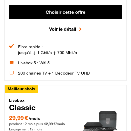
Choisir cette offre
Voir le détail
Fibre rapide :
jusqu'à ↓ 1 Gbit/s ↑ 700 Mbit/s
Livebox 5 : Wifi 5
200 chaînes TV + 1 Décodeur TV UHD
Meilleur choix
Livebox Classic Fibre
Livebox
Classic
29,99 € par mois pendant 12 mois puis 42,99 € par mois, Engagement 12 moi
29,99 €
/mois
pendant 12 mois puis
42,99 €/mois
Engagement 12 mois