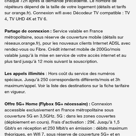
chaque 72h après la demande précédente. Le nombre de
répéteurs dépend de la taille de votre logement (détails et tarifs
sur orange.fr). Connexion wifi avec Décodeur TV compatible : TV
4, TV UHD 4K et TV 6.
Partage de connexion :
Service valable en France
métropolitaine, sous réserve de couverture mobile (détails sur
réseaux.orange.fr), pour les nouveaux clients Internet ADSL avec
rendez-vous ou Fibre. Crédit internet mobile de 200Go/mois
valable jusqu'à la mise en service de votre accès internet et au
plus tard jusqu'à 12 mois suivant la souscription.
Les appels illimités
: Hors coût du service des numéros
spéciaux. Jusqu’à 250 correspondants différents/mois et 3h
maximum/appel. Voir la liste des destinations sur la fiche tarifaire
en vigueur.
Offre 5G+ Home (Flybox 5G+ nécessaire) :
Connexion
accessible exclusivement en France métropolitaine sous
couverture 5G en 3,5GHz. 5G : dans les zones couvertes
(déploiement en cours). Frais d’activation : 29€. Jusqu’à 1,5
Gbit/s en réception et 250 Mbit/s en émission : débits maximum
théoriques, en Wifi 7, sous réserve de couverture 5G+ et en