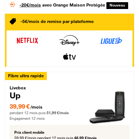
-20€/mois
avec Orange Maison Protégée
Nouveau
-5€/mois de remise par plateforme
Fibre ultra rapide
Livebox Up Fibre
Livebox
Up
39,99 € par mois pendant 12 mois puis 51,99 € par mois, Engagement 12 moi
39,99 €
/mois
pendant 12 mois puis
51,99 €/mois
Engagement 12 mois
Prix client mobile
39,99 €/mois
pendant 12 mois puis
46,99 €/mois