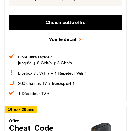
Choisir cette offre
Voir le détail
Fibre ultra rapide :
jusqu'à ↓ 8 Gbit/s ↑ 8 Gbit/s
Livebox 7 : Wifi 7 + 1 Répéteur Wifi 7
200 chaînes TV +
Eurosport 1
1 Décodeur TV 6
Offre - 26 ans
Cheat_Code Fibre_18_26
Offre
Cheat_Code