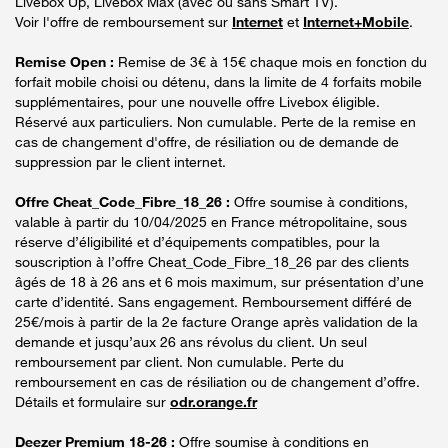
Livebox Up, Livebox Max (avec ou sans Smart TV).
Voir l'offre de remboursement sur
Internet
et
Internet+Mobile
.
Remise Open :
Remise de 3€ à 15€ chaque mois en fonction du
forfait mobile choisi ou détenu, dans la limite de 4 forfaits mobile
supplémentaires, pour une nouvelle offre Livebox éligible.
Réservé aux particuliers. Non cumulable. Perte de la remise en
cas de changement d'offre, de résiliation ou de demande de
suppression par le client internet.
Offre Cheat_Code_Fibre_18_26 :
Offre soumise à conditions,
valable à partir du 10/04/2025 en France métropolitaine, sous
réserve d’éligibilité et d’équipements compatibles, pour la
souscription à l’offre Cheat_Code_Fibre_18_26 par des clients
âgés de 18 à 26 ans et 6 mois maximum, sur présentation d’une
carte d’identité. Sans engagement. Remboursement différé de
25€/mois à partir de la 2e facture Orange après validation de la
demande et jusqu’aux 26 ans révolus du client. Un seul
remboursement par client. Non cumulable. Perte du
remboursement en cas de résiliation ou de changement d’offre.
Détails et formulaire sur
odr.orange.fr
Deezer Premium 18-26 :
Offre soumise à conditions en