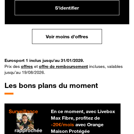
S'identifier
Voir moins d'offres
Eurosport 1 inclus jusqu'au 31/01/2029.
Prix des
offres
et
offre de remboursement
incluses, valables
jusqu’au 19/08/2026.
Les bons plans du moment
En ce moment, avec Livebox
Max Fibre, profitez de
20 € par mois
-
20€/mois
avec Orange
Maison Protégée