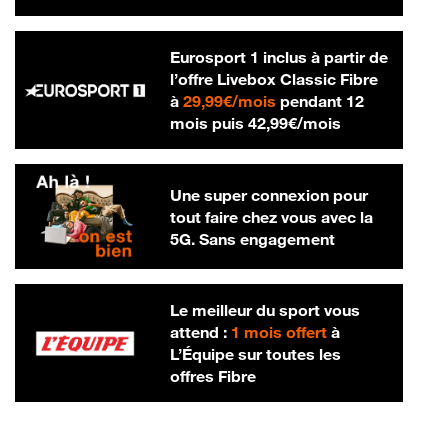
Eurosport 1 inclus à partir de
l’offre Livebox Classic Fibre
29,99 € par mois
à
29,99€/mois
pendant 12
42,99 € par m
mois puis
42,99€/mois
Une super connexion pour
tout faire chez vous avec la
5G. Sans engagement
Le meilleur du sport vous
attend :
1 mois offert
à
L’Équipe sur toutes les
offres Fibre