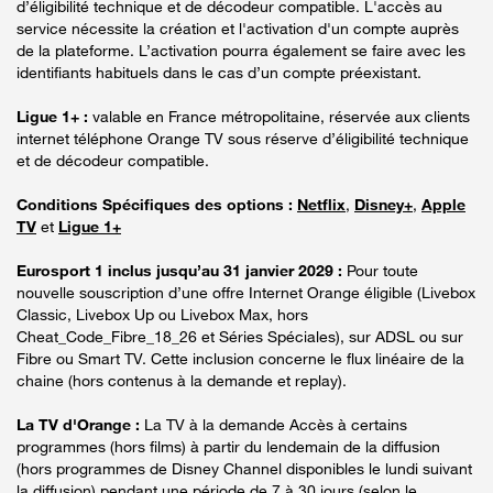
d’éligibilité technique et de décodeur compatible. L'accès au
service nécessite la création et l'activation d'un compte auprès
de la plateforme. L’activation pourra également se faire avec les
identifiants habituels dans le cas d’un compte préexistant.
Ligue 1+ :
valable en France métropolitaine, réservée aux clients
internet téléphone Orange TV sous réserve d’éligibilité technique
et de décodeur compatible.
Conditions Spécifiques des options :
Netflix
,
Disney+
,
Apple
TV
et
Ligue 1+
Eurosport 1 inclus jusqu’au 31 janvier 2029 :
Pour toute
nouvelle souscription d’une offre Internet Orange éligible (Livebox
Classic, Livebox Up ou Livebox Max, hors
Cheat_Code_Fibre_18_26 et Séries Spéciales), sur ADSL ou sur
Fibre ou Smart TV. Cette inclusion concerne le flux linéaire de la
chaine (hors contenus à la demande et replay).
La TV d'Orange :
La TV à la demande Accès à certains
programmes (hors films) à partir du lendemain de la diffusion
(hors programmes de Disney Channel disponibles le lundi suivant
la diffusion) pendant une période de 7 à 30 jours (selon le