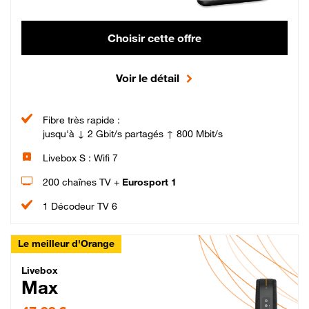
Choisir cette offre
Voir le détail
Fibre très rapide :
jusqu'à ↓ 2 Gbit/s partagés ↑ 800 Mbit/s
Livebox S : Wifi 7
200 chaînes TV +
Eurosport 1
1 Décodeur TV 6
Le meilleur d'Orange
Livebox Max Fibre
Livebox
Max
47,99 € par mois pendant 12 mois puis 57,99 € par mois, Engagement 12 moi