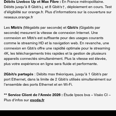
Débits Livebox Up et Max Fibre :
En France métropolitaine.
Débits jusqu’à 8 Gbit/s↓ et 8 Gbit/s↑, déploiement en cours. Test
d’éligibilité sur orange.fr. Plus d’informations sur la couverture sur
reseaux.orange.fr
Les
Mbit/s
(Mégabits par seconde) et
Gbit/s
(Gigabits par
seconde) mesurent la vitesse de connexion Internet. Une
connexion en Mbt/s est suffisante pour des usages courants
comme le streaming HD et la navigation web. En revanche, une
connexion en Gbt/s offre une rapidité optimale pour le streaming
4K, les téléchargements très rapides et la gestion de plusieurs
appareils connectés simultanément. Plus la vitesse est élevée,
plus votre expérience en ligne sera fluide et performante.
2Gbit/s partagés
: Débits max théoriques, jusqu’à 1 Gbit/s par
port Ethernet, dans la limite de 2 Gbit/s utilisés simultanément sur
l’ensemble des ports Ethernet et en Wi-Fi.
** Service Client de l'Année 2026 :
Étude Ipsos bva – Viséo CI –
Plus d'infos sur
escda.fr