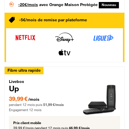
-20€/mois
avec Orange Maison Protégée
Nouveau
-5€/mois de remise par plateforme
Fibre ultra rapide
Livebox Up Fibre
Livebox
Up
39,99 € par mois pendant 12 mois puis 51,99 € par mois, Engagement 12 moi
39,99 €
/mois
pendant 12 mois puis
51,99 €/mois
Engagement 12 mois
Prix client mobile
39,99 €/mois
pendant 12 mois puis
46,99 €/mois