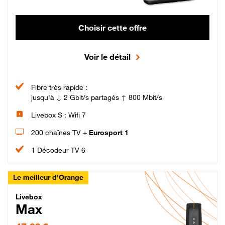
Choisir cette offre
Voir le détail
Fibre très rapide :
jusqu'à ↓ 2 Gbit/s partagés ↑ 800 Mbit/s
Livebox S : Wifi 7
200 chaînes TV +
Eurosport 1
1 Décodeur TV 6
Le meilleur d'Orange
Livebox Max Fibre
Livebox
Max
47,99 € par mois pendant 12 mois puis 57,99 € par mois, Engagement 12 moi