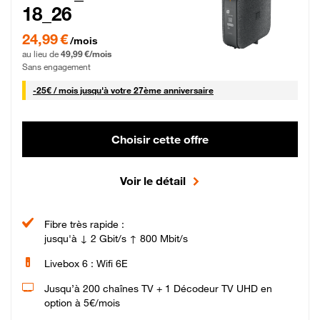
18_26
24,99 € par mois pendant 0 mois puis 49,99 € par mois, Sans engagement
24,99 €
/mois
au lieu de
49,99 €/mois
Sans engagement
25 € par mois
-
25€ / mois
jusqu'à votre 27ème anniversaire
Choisir cette offre
Voir le détail
Fibre très rapide :
jusqu'à ↓ 2 Gbit/s ↑ 800 Mbit/s
Livebox 6 : Wifi 6E
Jusqu’à 200 chaînes TV + 1 Décodeur TV UHD en
option à 5€/mois