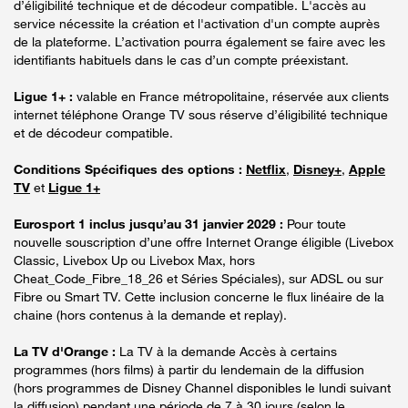
d’éligibilité technique et de décodeur compatible. L'accès au
service nécessite la création et l'activation d'un compte auprès
de la plateforme. L’activation pourra également se faire avec les
identifiants habituels dans le cas d’un compte préexistant.
Ligue 1+ :
valable en France métropolitaine, réservée aux clients
internet téléphone Orange TV sous réserve d’éligibilité technique
et de décodeur compatible.
Conditions Spécifiques des options :
Netflix
,
Disney+
,
Apple
TV
et
Ligue 1+
Eurosport 1 inclus jusqu’au 31 janvier 2029 :
Pour toute
nouvelle souscription d’une offre Internet Orange éligible (Livebox
Classic, Livebox Up ou Livebox Max, hors
Cheat_Code_Fibre_18_26 et Séries Spéciales), sur ADSL ou sur
Fibre ou Smart TV. Cette inclusion concerne le flux linéaire de la
chaine (hors contenus à la demande et replay).
La TV d'Orange :
La TV à la demande Accès à certains
programmes (hors films) à partir du lendemain de la diffusion
(hors programmes de Disney Channel disponibles le lundi suivant
la diffusion) pendant une période de 7 à 30 jours (selon le