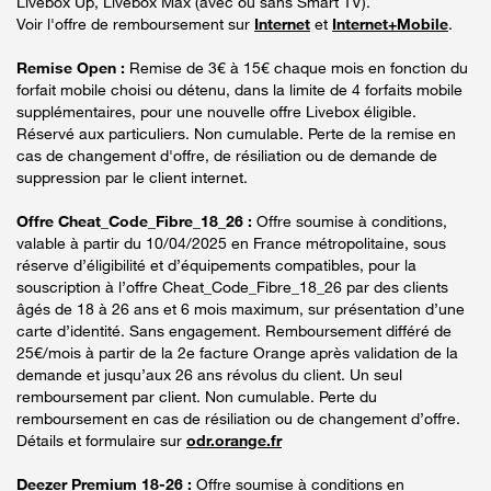
Livebox Up, Livebox Max (avec ou sans Smart TV).
Voir l'offre de remboursement sur
Internet
et
Internet+Mobile
.
Remise Open :
Remise de 3€ à 15€ chaque mois en fonction du
forfait mobile choisi ou détenu, dans la limite de 4 forfaits mobile
supplémentaires, pour une nouvelle offre Livebox éligible.
Réservé aux particuliers. Non cumulable. Perte de la remise en
cas de changement d'offre, de résiliation ou de demande de
suppression par le client internet.
Offre Cheat_Code_Fibre_18_26 :
Offre soumise à conditions,
valable à partir du 10/04/2025 en France métropolitaine, sous
réserve d’éligibilité et d’équipements compatibles, pour la
souscription à l’offre Cheat_Code_Fibre_18_26 par des clients
âgés de 18 à 26 ans et 6 mois maximum, sur présentation d’une
carte d’identité. Sans engagement. Remboursement différé de
25€/mois à partir de la 2e facture Orange après validation de la
demande et jusqu’aux 26 ans révolus du client. Un seul
remboursement par client. Non cumulable. Perte du
remboursement en cas de résiliation ou de changement d’offre.
Détails et formulaire sur
odr.orange.fr
Deezer Premium 18-26 :
Offre soumise à conditions en