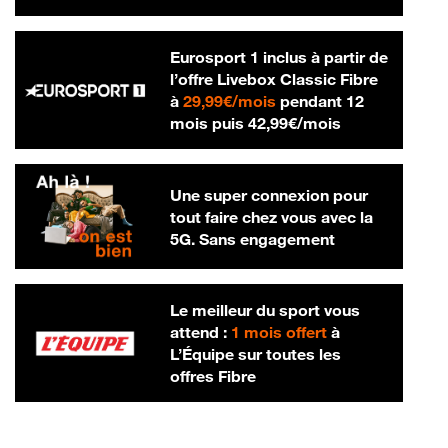
Eurosport 1 inclus à partir de
l’offre Livebox Classic Fibre
29,99 € par mois
à
29,99€/mois
pendant 12
42,99 € par m
mois puis
42,99€/mois
Une super connexion pour
tout faire chez vous avec la
5G. Sans engagement
Le meilleur du sport vous
attend :
1 mois offert
à
L’Équipe sur toutes les
offres Fibre