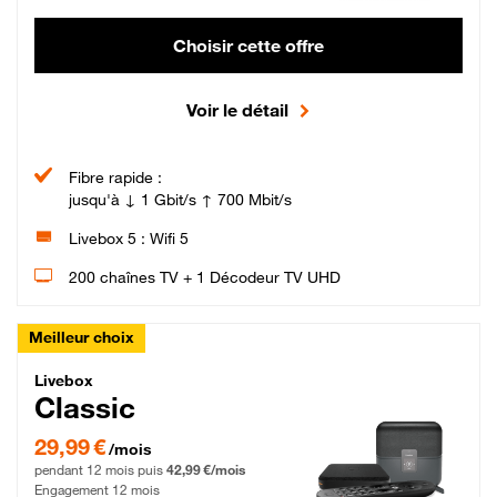
Choisir cette offre
Voir le détail
Fibre rapide :
jusqu'à ↓ 1 Gbit/s ↑ 700 Mbit/s
Livebox 5 : Wifi 5
200 chaînes TV + 1 Décodeur TV UHD
Meilleur choix
Livebox Classic Fibre
Livebox
Classic
29,99 € par mois pendant 12 mois puis 42,99 € par mois, Engagement 12 moi
29,99 €
/mois
pendant 12 mois puis
42,99 €/mois
Engagement 12 mois