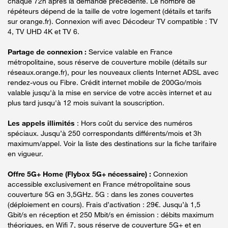
chaque 72h après la demande précédente. Le nombre de
répéteurs dépend de la taille de votre logement (détails et tarifs
sur orange.fr). Connexion wifi avec Décodeur TV compatible : TV
4, TV UHD 4K et TV 6.
Partage de connexion :
Service valable en France
métropolitaine, sous réserve de couverture mobile (détails sur
réseaux.orange.fr), pour les nouveaux clients Internet ADSL avec
rendez-vous ou Fibre. Crédit internet mobile de 200Go/mois
valable jusqu'à la mise en service de votre accès internet et au
plus tard jusqu'à 12 mois suivant la souscription.
Les appels illimités
: Hors coût du service des numéros
spéciaux. Jusqu’à 250 correspondants différents/mois et 3h
maximum/appel. Voir la liste des destinations sur la fiche tarifaire
en vigueur.
Offre 5G+ Home (Flybox 5G+ nécessaire) :
Connexion
accessible exclusivement en France métropolitaine sous
couverture 5G en 3,5GHz. 5G : dans les zones couvertes
(déploiement en cours). Frais d’activation : 29€. Jusqu’à 1,5
Gbit/s en réception et 250 Mbit/s en émission : débits maximum
théoriques, en Wifi 7, sous réserve de couverture 5G+ et en