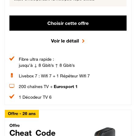
Choisir cette offre
Voir le détail
Fibre ultra rapide :
jusqu'à ↓ 8 Gbit/s ↑ 8 Gbit/s
Livebox 7 : Wifi 7 + 1 Répéteur Wifi 7
200 chaînes TV +
Eurosport 1
1 Décodeur TV 6
Offre - 26 ans
Cheat_Code Fibre_18_26
Offre
Cheat_Code