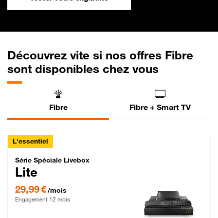
Découvrez vite si nos offres Fibre
sont disponibles chez vous
Fibre
Fibre + Smart TV
L'essentiel
Série Spéciale Livebox Lite Fibre
Série Spéciale Livebox
Lite
29,99 € par mois , Engagement 12 mois
29,99 €
/mois
Engagement 12 mois