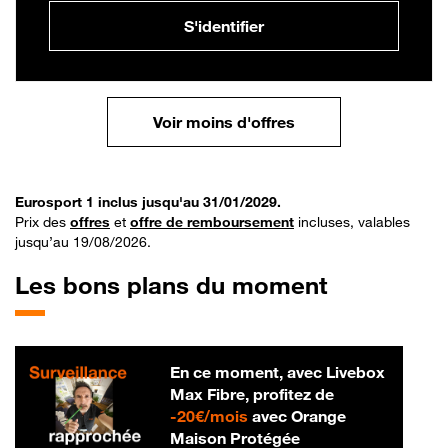
S'identifier
Voir moins d'offres
Eurosport 1 inclus jusqu'au 31/01/2029.
Prix des
offres
et
offre de remboursement
incluses, valables
jusqu’au 19/08/2026.
Les bons plans du moment
En ce moment, avec Livebox
Max Fibre, profitez de
20 € par mois
-
20€/mois
avec Orange
Maison Protégée