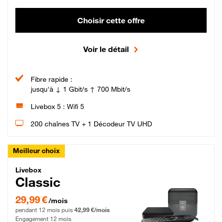
Choisir cette offre
Voir le détail
Fibre rapide :
jusqu'à ↓ 1 Gbit/s ↑ 700 Mbit/s
Livebox 5 : Wifi 5
200 chaînes TV + 1 Décodeur TV UHD
Meilleur choix
Livebox Classic Fibre
Livebox
Classic
29,99 € par mois pendant 12 mois puis 42,99 € par mois, Engagement 12 moi
29,99 €
/mois
pendant 12 mois puis
42,99 €/mois
Engagement 12 mois