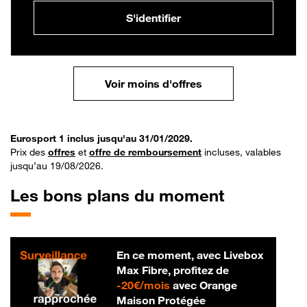
S'identifier
Voir moins d'offres
Eurosport 1 inclus jusqu'au 31/01/2029.
Prix des
offres
et
offre de remboursement
incluses, valables
jusqu’au 19/08/2026.
Les bons plans du moment
En ce moment, avec Livebox
Max Fibre, profitez de
20 € par mois
-
20€/mois
avec Orange
Maison Protégée