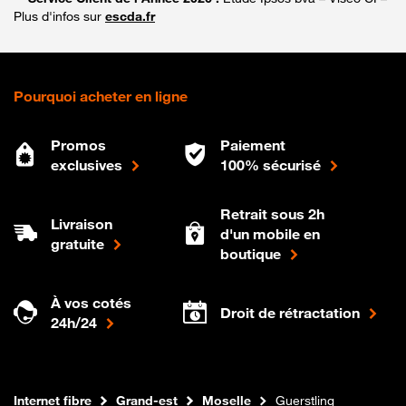
Plus d'infos sur
escda.fr
Pourquoi acheter en ligne
Promos
Paiement
exclusives
100% sécurisé
Retrait sous 2h
Livraison
d'un mobile en
gratuite
boutique
À vos cotés
Droit de rétractation
24h/24
Boutique Orange
Internet fibre
Grand-est
Moselle
Guerstling