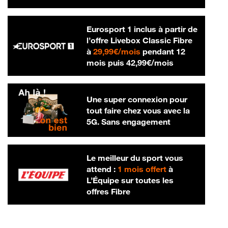
Eurosport 1 inclus à partir de
l’offre Livebox Classic Fibre
29,99 € par mois
à
29,99€/mois
pendant 12
42,99 € par m
mois puis
42,99€/mois
Une super connexion pour
tout faire chez vous avec la
5G. Sans engagement
Le meilleur du sport vous
attend :
1 mois offert
à
L’Équipe sur toutes les
offres Fibre