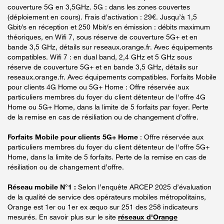
couverture 5G en 3,5GHz. 5G : dans les zones couvertes
(déploiement en cours). Frais d’activation : 29€. Jusqu’à 1,5
Gbit/s en réception et 250 Mbit/s en émission : débits maximum
théoriques, en Wifi 7, sous réserve de couverture 5G+ et en
bande 3,5 GHz, détails sur reseaux.orange.fr. Avec équipements
compatibles. Wifi 7 : en dual band, 2,4 GHz et 5 GHz sous
réserve de couverture 5G+ et en bande 3,5 GHz, détails sur
reseaux.orange.fr. Avec équipements compatibles. Forfaits Mobile
pour clients 4G Home ou 5G+ Home : Offre réservée aux
particuliers membres du foyer du client détenteur de l'offre 4G
Home ou 5G+ Home, dans la limite de 5 forfaits par foyer. Perte
de la remise en cas de résiliation ou de changement d’offre.
Forfaits Mobile pour clients 5G+ Home
: Offre réservée aux
particuliers membres du foyer du client détenteur de l'offre 5G+
Home, dans la limite de 5 forfaits. Perte de la remise en cas de
résiliation ou de changement d’offre.
Réseau mobile N°1 :
Selon l’enquête ARCEP 2025 d’évaluation
de la qualité de service des opérateurs mobiles métropolitains,
Orange est 1er ou 1er ex æquo sur 251 des 258 indicateurs
mesurés. En savoir plus sur le site
réseaux d'Orange