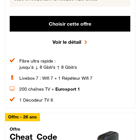
Choisir cette offre
Voir le détail
Fibre ultra rapide :
jusqu'à ↓ 8 Gbit/s ↑ 8 Gbit/s
Livebox 7 : Wifi 7 + 1 Répéteur Wifi 7
200 chaînes TV +
Eurosport 1
1 Décodeur TV 6
Offre - 26 ans
Cheat_Code Fibre_18_26
Offre
Cheat_Code