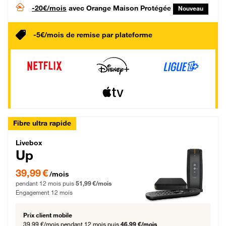
-20€/mois
avec Orange Maison Protégée
Nouveau
-5€/mois de remise par plateforme
Fibre ultra rapide
Livebox Up Fibre
Livebox
Up
39,99 € par mois pendant 12 mois puis 51,99 € par mois, Engagement 12 moi
39,99 €
/mois
pendant 12 mois puis
51,99 €/mois
Engagement 12 mois
Prix client mobile
39,99 €/mois
pendant 12 mois puis
46,99 €/mois