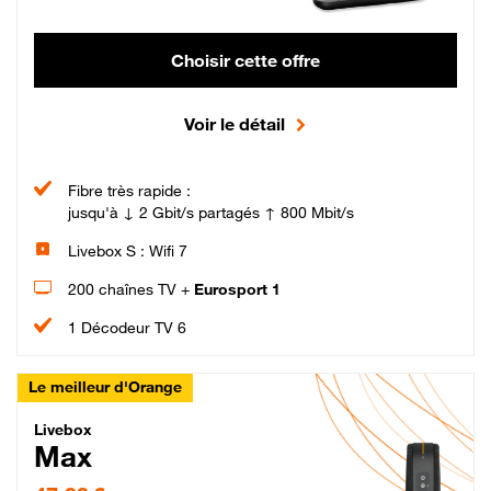
Choisir cette offre
Voir le détail
Fibre très rapide :
jusqu'à ↓ 2 Gbit/s partagés ↑ 800 Mbit/s
Livebox S : Wifi 7
200 chaînes TV +
Eurosport 1
1 Décodeur TV 6
Le meilleur d'Orange
Livebox Max Fibre
Livebox
Max
47,99 € par mois pendant 12 mois puis 57,99 € par mois, Engagement 12 moi