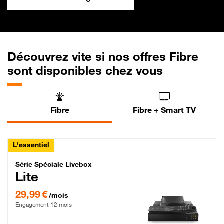
Découvrez vite si nos offres Fibre
sont disponibles chez vous
Fibre
Fibre + Smart TV
L'essentiel
Série Spéciale Livebox Lite Fibre
Série Spéciale Livebox
Lite
29,99 € par mois , Engagement 12 mois
29,99 €
/mois
Engagement 12 mois