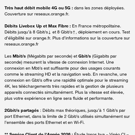
Très haut débit mobile 4G ou 5G :
dans les zones déployées.
Couverture sur reseaux.orange.fr.
Débits Livebox Up et Max Fibre :
En France métropolitaine.
Débits jusqu’à 8 Gbit/s↓ et 8 Gbit/s↑, déploiement en cours. Test
d’éligibilité sur orange.fr. Plus d’informations sur la couverture sur
reseaux.orange.fr
Les
Mbit/s
(Mégabits par seconde) et
Gbit/s
(Gigabits par
seconde) mesurent la vitesse de connexion Internet. Une
connexion en Mbt/s est suffisante pour des usages courants
comme le streaming HD et la navigation web. En revanche, une
connexion en Gbt/s offre une rapidité optimale pour le streaming
4K, les téléchargements très rapides et la gestion de plusieurs
appareils connectés simultanément. Plus la vitesse est élevée,
plus votre expérience en ligne sera fluide et performante.
2Gbit/s partagés
: Débits max théoriques, jusqu’à 1 Gbit/s par
port Ethernet, dans la limite de 2 Gbit/s utilisés simultanément sur
l’ensemble des ports Ethernet et en Wi-Fi.
** Service Client de l'Année 2026 :
Étude Ipsos bva – Viséo CI –