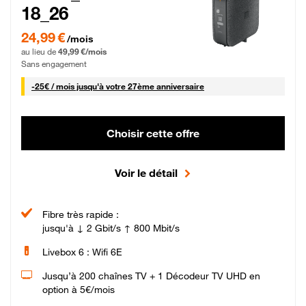
18_26
24,99 € par mois pendant 0 mois puis 49,99 € par mois, Sans engagement
24,99 €
/mois
au lieu de
49,99 €/mois
Sans engagement
25 € par mois
-
25€ / mois
jusqu'à votre 27ème anniversaire
Choisir cette offre
Voir le détail
Fibre très rapide :
jusqu'à ↓ 2 Gbit/s ↑ 800 Mbit/s
Livebox 6 : Wifi 6E
Jusqu’à 200 chaînes TV + 1 Décodeur TV UHD en
option à 5€/mois