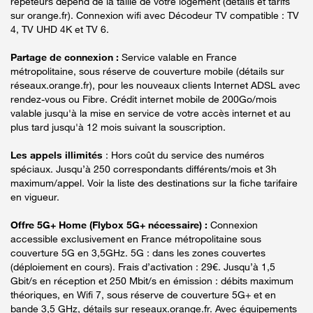
répéteurs dépend de la taille de votre logement (détails et tarifs
sur orange.fr). Connexion wifi avec Décodeur TV compatible : TV
4, TV UHD 4K et TV 6.
Partage de connexion :
Service valable en France
métropolitaine, sous réserve de couverture mobile (détails sur
réseaux.orange.fr), pour les nouveaux clients Internet ADSL avec
rendez-vous ou Fibre. Crédit internet mobile de 200Go/mois
valable jusqu'à la mise en service de votre accès internet et au
plus tard jusqu'à 12 mois suivant la souscription.
Les appels illimités
: Hors coût du service des numéros
spéciaux. Jusqu’à 250 correspondants différents/mois et 3h
maximum/appel. Voir la liste des destinations sur la fiche tarifaire
en vigueur.
Offre 5G+ Home (Flybox 5G+ nécessaire) :
Connexion
accessible exclusivement en France métropolitaine sous
couverture 5G en 3,5GHz. 5G : dans les zones couvertes
(déploiement en cours). Frais d’activation : 29€. Jusqu’à 1,5
Gbit/s en réception et 250 Mbit/s en émission : débits maximum
théoriques, en Wifi 7, sous réserve de couverture 5G+ et en
bande 3,5 GHz, détails sur reseaux.orange.fr. Avec équipements