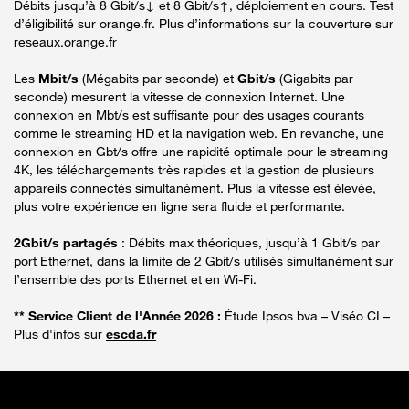
Débits jusqu’à 8 Gbit/s↓ et 8 Gbit/s↑, déploiement en cours. Test
d’éligibilité sur orange.fr. Plus d’informations sur la couverture sur
reseaux.orange.fr
Les
Mbit/s
(Mégabits par seconde) et
Gbit/s
(Gigabits par
seconde) mesurent la vitesse de connexion Internet. Une
connexion en Mbt/s est suffisante pour des usages courants
comme le streaming HD et la navigation web. En revanche, une
connexion en Gbt/s offre une rapidité optimale pour le streaming
4K, les téléchargements très rapides et la gestion de plusieurs
appareils connectés simultanément. Plus la vitesse est élevée,
plus votre expérience en ligne sera fluide et performante.
2Gbit/s partagés
: Débits max théoriques, jusqu’à 1 Gbit/s par
port Ethernet, dans la limite de 2 Gbit/s utilisés simultanément sur
l’ensemble des ports Ethernet et en Wi-Fi.
** Service Client de l'Année 2026 :
Étude Ipsos bva – Viséo CI –
Plus d'infos sur
escda.fr