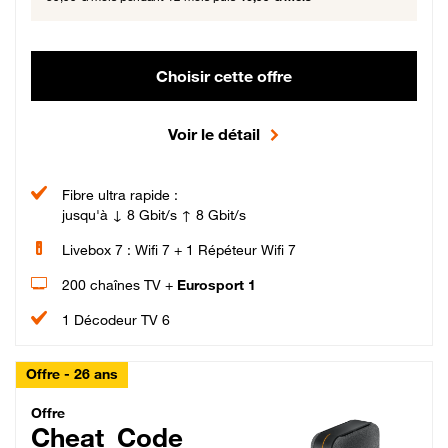
Choisir cette offre
Voir le détail
Fibre ultra rapide :
jusqu'à ↓ 8 Gbit/s ↑ 8 Gbit/s
Livebox 7 : Wifi 7 + 1 Répéteur Wifi 7
200 chaînes TV +
Eurosport 1
1 Décodeur TV 6
Offre - 26 ans
Cheat_Code Fibre_18_26
Offre
Cheat_Code