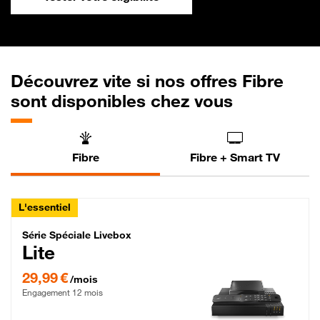
Découvrez vite si nos offres Fibre
sont disponibles chez vous
Fibre
Fibre + Smart TV
L'essentiel
Série Spéciale Livebox Lite Fibre
Série Spéciale Livebox
Lite
29,99 € par mois , Engagement 12 mois
29,99 €
/mois
Engagement 12 mois