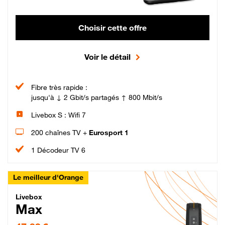
Choisir cette offre
Voir le détail
Fibre très rapide :
jusqu'à ↓ 2 Gbit/s partagés ↑ 800 Mbit/s
Livebox S : Wifi 7
200 chaînes TV +
Eurosport 1
1 Décodeur TV 6
Le meilleur d'Orange
Livebox Max Fibre
Livebox
Max
47,99 € par mois pendant 12 mois puis 57,99 € par mois, Engagement 12 moi