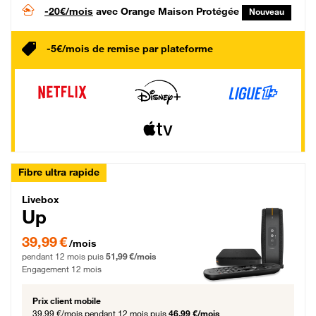
-20€/mois
avec Orange Maison Protégée
Nouveau
-5€/mois de remise par plateforme
Fibre ultra rapide
Livebox Up Fibre
Livebox
Up
39,99 € par mois pendant 12 mois puis 51,99 € par mois, Engagement 12 moi
39,99 €
/mois
pendant 12 mois puis
51,99 €/mois
Engagement 12 mois
Prix client mobile
39,99 €/mois
pendant 12 mois puis
46,99 €/mois