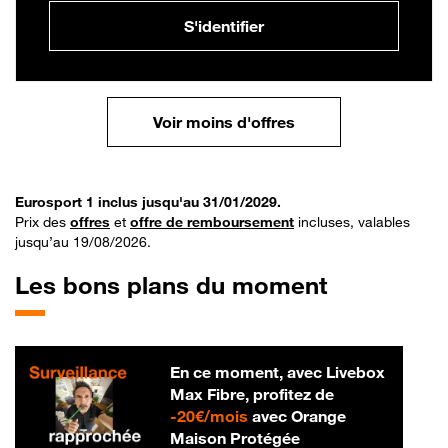
S'identifier
Voir moins d'offres
Eurosport 1 inclus jusqu'au 31/01/2029.
Prix des
offres
et
offre de remboursement
incluses, valables
jusqu’au 19/08/2026.
Les bons plans du moment
En ce moment, avec Livebox
Max Fibre, profitez de
20 € par mois
-
20€/mois
avec Orange
Maison Protégée