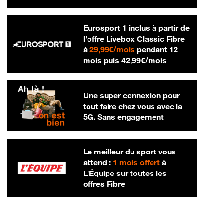
Eurosport 1 inclus à partir de
l’offre Livebox Classic Fibre
29,99 € par mois
à
29,99€/mois
pendant 12
42,99 € par m
mois puis
42,99€/mois
Une super connexion pour
tout faire chez vous avec la
5G. Sans engagement
Le meilleur du sport vous
attend :
1 mois offert
à
L’Équipe sur toutes les
offres Fibre