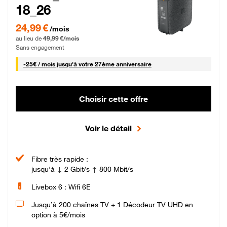
18_26
24,99 € par mois pendant 0 mois puis 49,99 € par mois, Sans engagement
24,99 €
/mois
au lieu de
49,99 €/mois
Sans engagement
25 € par mois
-
25€ / mois
jusqu'à votre 27ème anniversaire
Choisir cette offre
Voir le détail
Fibre très rapide :
jusqu'à ↓ 2 Gbit/s ↑ 800 Mbit/s
Livebox 6 : Wifi 6E
Jusqu’à 200 chaînes TV + 1 Décodeur TV UHD en
option à 5€/mois