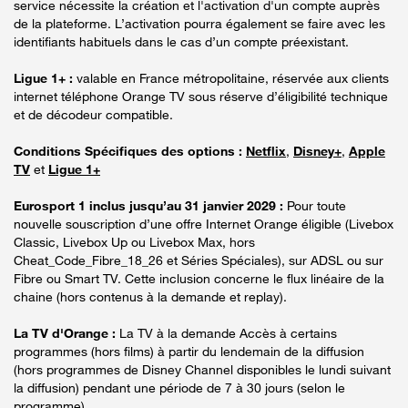
service nécessite la création et l'activation d'un compte auprès
de la plateforme. L’activation pourra également se faire avec les
identifiants habituels dans le cas d’un compte préexistant.
Ligue 1+ :
valable en France métropolitaine, réservée aux clients
internet téléphone Orange TV sous réserve d’éligibilité technique
et de décodeur compatible.
Conditions Spécifiques des options :
Netflix
,
Disney+
,
Apple
TV
et
Ligue 1+
Eurosport 1 inclus jusqu’au 31 janvier 2029 :
Pour toute
nouvelle souscription d’une offre Internet Orange éligible (Livebox
Classic, Livebox Up ou Livebox Max, hors
Cheat_Code_Fibre_18_26 et Séries Spéciales), sur ADSL ou sur
Fibre ou Smart TV. Cette inclusion concerne le flux linéaire de la
chaine (hors contenus à la demande et replay).
La TV d'Orange :
La TV à la demande Accès à certains
programmes (hors films) à partir du lendemain de la diffusion
(hors programmes de Disney Channel disponibles le lundi suivant
la diffusion) pendant une période de 7 à 30 jours (selon le
programme).