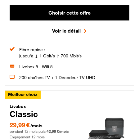
Choisir cette offre
Voir le détail
Fibre rapide :
jusqu'à ↓ 1 Gbit/s ↑ 700 Mbit/s
Livebox 5 : Wifi 5
200 chaînes TV + 1 Décodeur TV UHD
Meilleur choix
Livebox Classic Fibre
Livebox
Classic
29,99 € par mois pendant 12 mois puis 42,99 € par mois, Engagement 12 moi
29,99 €
/mois
pendant 12 mois puis
42,99 €/mois
Engagement 12 mois