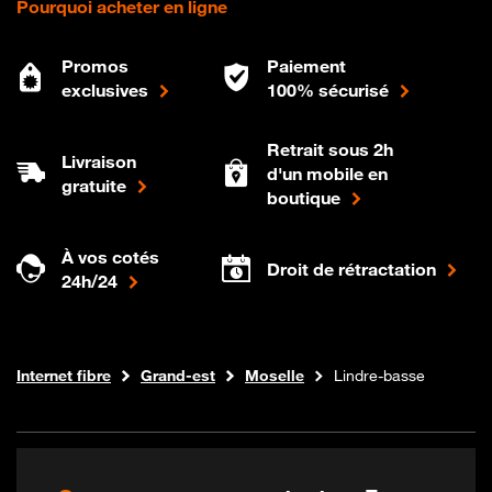
Pourquoi acheter en ligne
Promos
Paiement
exclusives
100% sécurisé
Retrait sous 2h
Livraison
d'un mobile en
gratuite
boutique
À vos cotés
Droit de rétractation
24h/24
Boutique Orange
Internet fibre
Grand-est
Moselle
Lindre-basse