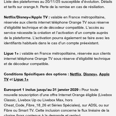
Liste des plateformes au 20/11/25 susceptible d’évolution. Détails
et tarifs sur orange.fr. Perte de la remise en cas de résiliation.
Netflix/Disney+/Apple TV :
valable en France métropolitaine,
réservée aux clients internet téléphone Orange TV sous réserve
d’éligibilité technique et de décodeur compatible. L'accès au
service nécessite la création et l'activation d'un compte auprès
de la plateforme. L’activation pourra également se faire avec les
identifiants habituels dans le cas d’un compte préexistant.
Ligue 1+ :
valable en France métropolitaine, réservée aux clients
internet téléphone Orange TV sous réserve d’éligibilité technique
et de décodeur compatible.
Conditions Spécifiques des options :
Netflix
,
Disney+
,
Apple
TV
et
Ligue 1+
Eurosport 1 inclus jusqu’au 31 janvier 2029 :
Pour toute
nouvelle souscription d’une offre Internet Orange éligible (Livebox
Classic, Livebox Up ou Livebox Max, hors
Cheat_Code_Fibre_18_26 et Séries Spéciales), sur ADSL ou sur
Fibre ou Smart TV. Cette inclusion concerne le flux linéaire de la
chaine (hors contenus à la demande et replay).