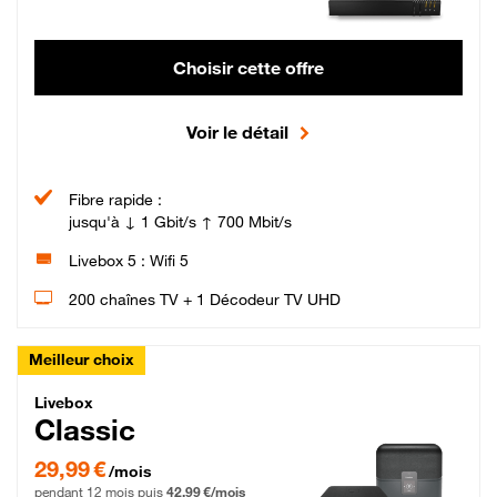
Choisir cette offre
Voir le détail
Fibre rapide :
jusqu'à ↓ 1 Gbit/s ↑ 700 Mbit/s
Livebox 5 : Wifi 5
200 chaînes TV + 1 Décodeur TV UHD
Meilleur choix
Livebox Classic Fibre
Livebox
Classic
29,99 € par mois pendant 12 mois puis 42,99 € par mois, Engagement 12 moi
29,99 €
/mois
pendant 12 mois puis
42,99 €/mois