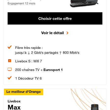
Engagement 12 mois
Choisir cette offre
Voir le détail
Fibre très rapide :
jusqu'à ↓ 2 Gbit/s partagés ↑ 800 Mbit/s
Livebox S : Wifi 7
200 chaînes TV +
Eurosport 1
1 Décodeur TV 6
Le meilleur d'Orange
Livebox Max Fibre
Livebox
Max