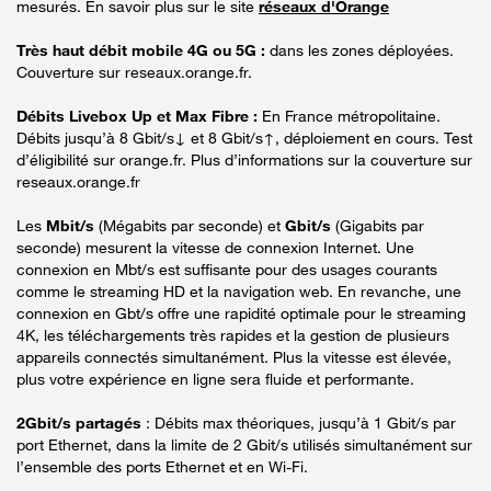
mesurés. En savoir plus sur le site
réseaux d'Orange
Très haut débit mobile 4G ou 5G :
dans les zones déployées.
Couverture sur reseaux.orange.fr.
Débits Livebox Up et Max Fibre :
En France métropolitaine.
Débits jusqu’à 8 Gbit/s↓ et 8 Gbit/s↑, déploiement en cours. Test
d’éligibilité sur orange.fr. Plus d’informations sur la couverture sur
reseaux.orange.fr
Les
Mbit/s
(Mégabits par seconde) et
Gbit/s
(Gigabits par
seconde) mesurent la vitesse de connexion Internet. Une
connexion en Mbt/s est suffisante pour des usages courants
comme le streaming HD et la navigation web. En revanche, une
connexion en Gbt/s offre une rapidité optimale pour le streaming
4K, les téléchargements très rapides et la gestion de plusieurs
appareils connectés simultanément. Plus la vitesse est élevée,
plus votre expérience en ligne sera fluide et performante.
2Gbit/s partagés
: Débits max théoriques, jusqu’à 1 Gbit/s par
port Ethernet, dans la limite de 2 Gbit/s utilisés simultanément sur
l’ensemble des ports Ethernet et en Wi-Fi.