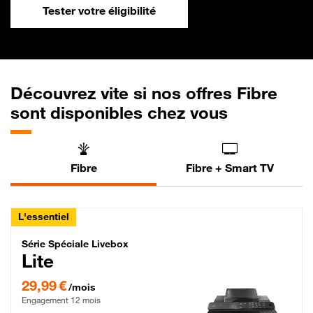
Tester votre éligibilité
Découvrez vite si nos offres Fibre
sont disponibles chez vous
Fibre
Fibre + Smart TV
L'essentiel
Série Spéciale Livebox Lite Fibre
Série Spéciale Livebox
Lite
29,99 € par mois , Engagement 12 mois
29,99 €
/mois
Engagement 12 mois