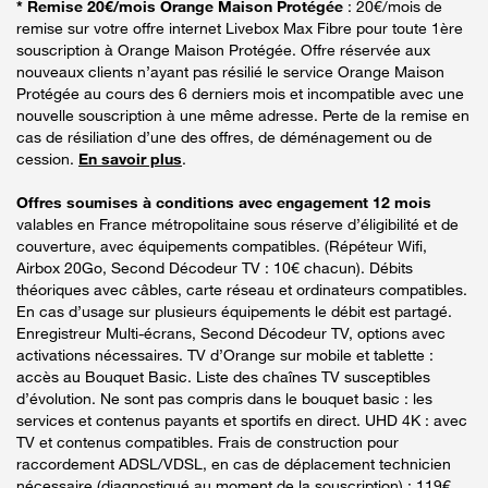
* Remise 20€/mois Orange Maison Protégée
: 20€/mois de
remise sur votre offre internet Livebox Max Fibre pour toute 1ère
souscription à Orange Maison Protégée. Offre réservée aux
nouveaux clients n’ayant pas résilié le service Orange Maison
Protégée au cours des 6 derniers mois et incompatible avec une
nouvelle souscription à une même adresse. Perte de la remise en
cas de résiliation d’une des offres, de déménagement ou de
cession.
En savoir plus
.
Offres soumises à conditions avec engagement 12 mois
valables en France métropolitaine sous réserve d’éligibilité et de
couverture, avec équipements compatibles. (Répéteur Wifi,
Airbox 20Go, Second Décodeur TV : 10€ chacun). Débits
théoriques avec câbles, carte réseau et ordinateurs compatibles.
En cas d’usage sur plusieurs équipements le débit est partagé.
Enregistreur Multi-écrans, Second Décodeur TV, options avec
activations nécessaires. TV d’Orange sur mobile et tablette :
accès au Bouquet Basic. Liste des chaînes TV susceptibles
d’évolution. Ne sont pas compris dans le bouquet basic : les
services et contenus payants et sportifs en direct. UHD 4K : avec
TV et contenus compatibles. Frais de construction pour
raccordement ADSL/VDSL, en cas de déplacement technicien
nécessaire (diagnostiqué au moment de la souscription) : 119€.