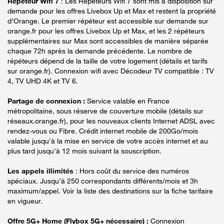
Répéteur Wifi 7
: Les Répéteurs Wifi 7 sont mis à disposition sur
demande pour les offres Livebox Up et Max et restent la propriété
d'Orange. Le premier répéteur est accessible sur demande sur
orange.fr pour les offres Livebox Up et Max, et les 2 répéteurs
supplémentaires sur Max sont accessibles de manière séparée
chaque 72h après la demande précédente. Le nombre de
répéteurs dépend de la taille de votre logement (détails et tarifs
sur orange.fr). Connexion wifi avec Décodeur TV compatible : TV
4, TV UHD 4K et TV 6.
Partage de connexion :
Service valable en France
métropolitaine, sous réserve de couverture mobile (détails sur
réseaux.orange.fr), pour les nouveaux clients Internet ADSL avec
rendez-vous ou Fibre. Crédit internet mobile de 200Go/mois
valable jusqu'à la mise en service de votre accès internet et au
plus tard jusqu'à 12 mois suivant la souscription.
Les appels illimités
: Hors coût du service des numéros
spéciaux. Jusqu’à 250 correspondants différents/mois et 3h
maximum/appel. Voir la liste des destinations sur la fiche tarifaire
en vigueur.
Offre 5G+ Home (Flybox 5G+ nécessaire) :
Connexion