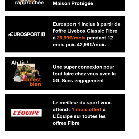
Maison Protégée
Eurosport 1 inclus à partir de
l’offre Livebox Classic Fibre
29,99 € par mois
à
29,99€/mois
pendant 12
42,99 € par m
mois puis
42,99€/mois
Une super connexion pour
tout faire chez vous avec la
5G. Sans engagement
Le meilleur du sport vous
attend :
1 mois offert
à
L’Équipe sur toutes les
offres Fibre