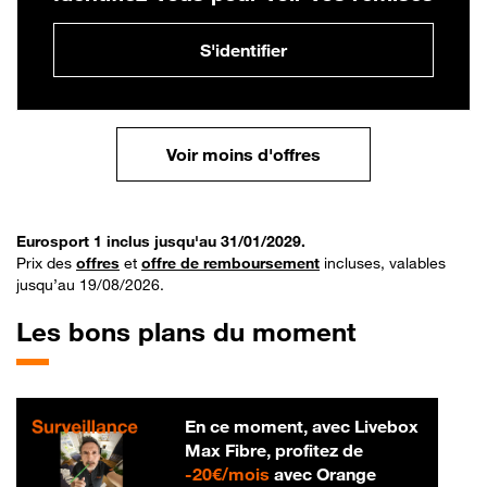
S'identifier
Voir moins d'offres
Eurosport 1 inclus jusqu'au 31/01/2029.
Prix des
offres
et
offre de remboursement
incluses, valables
jusqu’au 19/08/2026.
Les bons plans du moment
En ce moment, avec Livebox
Max Fibre, profitez de
20 € par mois
-
20€/mois
avec Orange