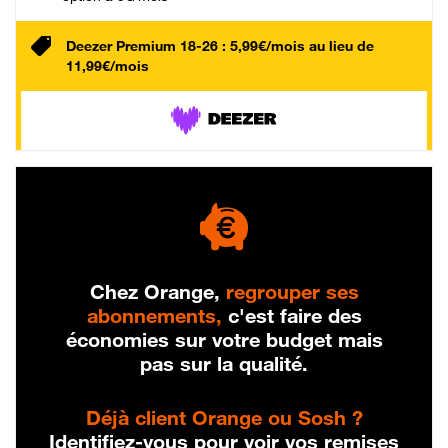
Deezer Premium 18-26 : 5,99€/mois au lieu de
11,99€/mois
Chez Orange,
regrouper ses
abonnements,
c'est faire des
économies sur votre budget mais
pas sur la qualité.
Déjà client Orange ou Sosh ?
Identifiez-vous pour voir vos remises