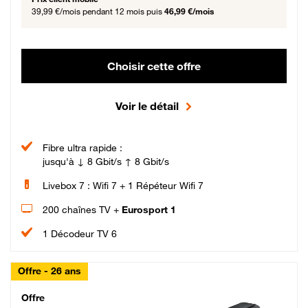
39,99 €/mois
pendant 12 mois puis
46,99 €/mois
Choisir cette offre
Voir le détail
Fibre ultra rapide :
jusqu'à ↓ 8 Gbit/s ↑ 8 Gbit/s
Livebox 7 : Wifi 7 + 1 Répéteur Wifi 7
200 chaînes TV +
Eurosport 1
1 Décodeur TV 6
Offre - 26 ans
Cheat_Code Fibre_18_26
Offre