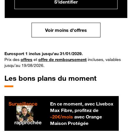
S'identifier
Voir moins d'offres
Eurosport 1 inclus jusqu'au 31/01/2029.
Prix des
offres
et
offre de remboursement
incluses, valables
jusqu’au 19/08/2026.
Les bons plans du moment
En ce moment, avec Livebox
Max Fibre, profitez de
20 € par mois
-
20€/mois
avec Orange
Maison Protégée