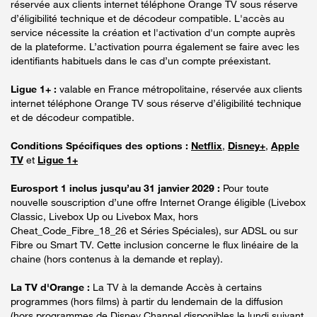
réservée aux clients internet téléphone Orange TV sous réserve
d’éligibilité technique et de décodeur compatible. L'accès au
service nécessite la création et l'activation d'un compte auprès
de la plateforme. L’activation pourra également se faire avec les
identifiants habituels dans le cas d’un compte préexistant.
Ligue 1+ :
valable en France métropolitaine, réservée aux clients
internet téléphone Orange TV sous réserve d’éligibilité technique
et de décodeur compatible.
Conditions Spécifiques des options :
Netflix
,
Disney+
,
Apple
TV
et
Ligue 1+
Eurosport 1 inclus jusqu’au 31 janvier 2029 :
Pour toute
nouvelle souscription d’une offre Internet Orange éligible (Livebox
Classic, Livebox Up ou Livebox Max, hors
Cheat_Code_Fibre_18_26 et Séries Spéciales), sur ADSL ou sur
Fibre ou Smart TV. Cette inclusion concerne le flux linéaire de la
chaine (hors contenus à la demande et replay).
La TV d'Orange :
La TV à la demande Accès à certains
programmes (hors films) à partir du lendemain de la diffusion
(hors programmes de Disney Channel disponibles le lundi suivant