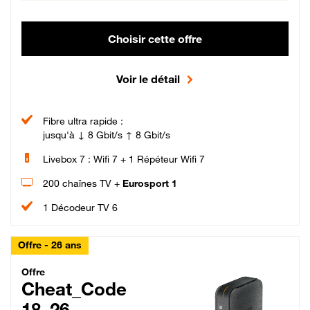
Choisir cette offre
Voir le détail
Fibre ultra rapide :
jusqu'à ↓ 8 Gbit/s ↑ 8 Gbit/s
Livebox 7 : Wifi 7 + 1 Répéteur Wifi 7
200 chaînes TV +
Eurosport 1
1 Décodeur TV 6
Offre - 26 ans
Cheat_Code Fibre_18_26
Offre
Cheat_Code
18_26