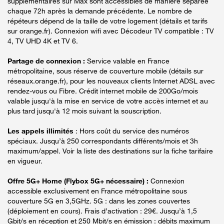
supplémentaires sur Max sont accessibles de manière séparée
chaque 72h après la demande précédente. Le nombre de
répéteurs dépend de la taille de votre logement (détails et tarifs
sur orange.fr). Connexion wifi avec Décodeur TV compatible : TV
4, TV UHD 4K et TV 6.
Partage de connexion :
Service valable en France
métropolitaine, sous réserve de couverture mobile (détails sur
réseaux.orange.fr), pour les nouveaux clients Internet ADSL avec
rendez-vous ou Fibre. Crédit internet mobile de 200Go/mois
valable jusqu'à la mise en service de votre accès internet et au
plus tard jusqu'à 12 mois suivant la souscription.
Les appels illimités
: Hors coût du service des numéros
spéciaux. Jusqu’à 250 correspondants différents/mois et 3h
maximum/appel. Voir la liste des destinations sur la fiche tarifaire
en vigueur.
Offre 5G+ Home (Flybox 5G+ nécessaire) :
Connexion
accessible exclusivement en France métropolitaine sous
couverture 5G en 3,5GHz. 5G : dans les zones couvertes
(déploiement en cours). Frais d’activation : 29€. Jusqu’à 1,5
Gbit/s en réception et 250 Mbit/s en émission : débits maximum