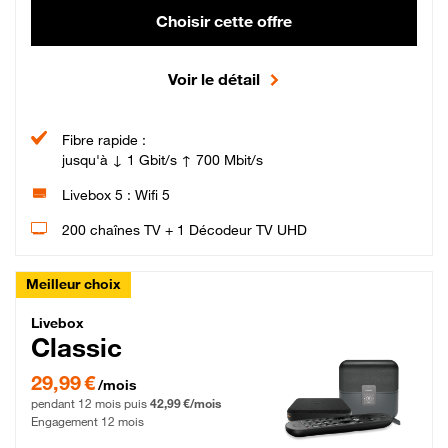
Choisir cette offre
Voir le détail
Fibre rapide :
jusqu'à ↓ 1 Gbit/s ↑ 700 Mbit/s
Livebox 5 : Wifi 5
200 chaînes TV + 1 Décodeur TV UHD
Meilleur choix
Livebox Classic Fibre
Livebox
Classic
29,99 € par mois pendant 12 mois puis 42,99 € par mois, Engagement 12 moi
29,99 €
/mois
pendant 12 mois puis
42,99 €/mois
Engagement 12 mois