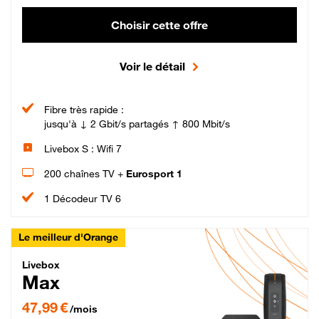
Choisir cette offre
Voir le détail
Fibre très rapide :
jusqu'à ↓ 2 Gbit/s partagés ↑ 800 Mbit/s
Livebox S : Wifi 7
200 chaînes TV +
Eurosport 1
1 Décodeur TV 6
Le meilleur d'Orange
Livebox Max Fibre
Livebox
Max
47,99 € par mois pendant 12 mois puis 57,99 € par mois, Engagement 12 moi
47,99 €
/mois