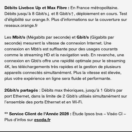
Débits Livebox Up et Max Fibre :
En France métropolitaine.
Débits jusqu’à 8 Gbit/s↓ et 8 Gbit/s↑, déploiement en cours. Test
d’éligibilité sur orange.fr. Plus d’informations sur la couverture sur
reseaux.orange.fr
Les
Mbit/s
(Mégabits par seconde) et
Gbit/s
(Gigabits par
seconde) mesurent la vitesse de connexion Internet. Une
connexion en Mbt/s est suffisante pour des usages courants
comme le streaming HD et la navigation web. En revanche, une
connexion en Gbt/s offre une rapidité optimale pour le streaming
4K, les téléchargements très rapides et la gestion de plusieurs
appareils connectés simultanément. Plus la vitesse est élevée,
plus votre expérience en ligne sera fluide et performante.
2Gbit/s partagés
: Débits max théoriques, jusqu’à 1 Gbit/s par
port Ethernet, dans la limite de 2 Gbit/s utilisés simultanément sur
l’ensemble des ports Ethernet et en Wi-Fi.
** Service Client de l'Année 2026 :
Étude Ipsos bva – Viséo CI –
Plus d'infos sur
escda.fr