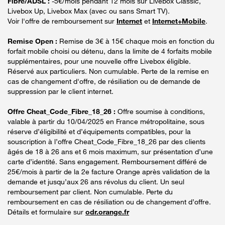
Fibre/ADSL :
-5€/mois pendant 12 mois sur Livebox Classic,
Livebox Up, Livebox Max (avec ou sans Smart TV).
Voir l'offre de remboursement sur
Internet
et
Internet+Mobile
.
Remise Open :
Remise de 3€ à 15€ chaque mois en fonction du
forfait mobile choisi ou détenu, dans la limite de 4 forfaits mobile
supplémentaires, pour une nouvelle offre Livebox éligible.
Réservé aux particuliers. Non cumulable. Perte de la remise en
cas de changement d'offre, de résiliation ou de demande de
suppression par le client internet.
Offre Cheat_Code_Fibre_18_26 :
Offre soumise à conditions,
valable à partir du 10/04/2025 en France métropolitaine, sous
réserve d’éligibilité et d’équipements compatibles, pour la
souscription à l’offre Cheat_Code_Fibre_18_26 par des clients
âgés de 18 à 26 ans et 6 mois maximum, sur présentation d’une
carte d’identité. Sans engagement. Remboursement différé de
25€/mois à partir de la 2e facture Orange après validation de la
demande et jusqu’aux 26 ans révolus du client. Un seul
remboursement par client. Non cumulable. Perte du
remboursement en cas de résiliation ou de changement d’offre.
Détails et formulaire sur
odr.orange.fr