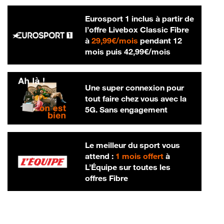
Eurosport 1 inclus à partir de
l’offre Livebox Classic Fibre
29,99 € par mois
à
29,99€/mois
pendant 12
42,99 € par m
mois puis
42,99€/mois
Une super connexion pour
tout faire chez vous avec la
5G. Sans engagement
Le meilleur du sport vous
attend :
1 mois offert
à
L’Équipe sur toutes les
offres Fibre