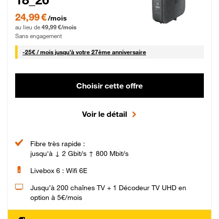
24,99 € par mois pendant 0 mois puis 49,99 € par mois, Sans engagement
24,99 €
/mois
au lieu de
49,99 €/mois
Sans engagement
25 € par mois
-
25€ / mois
jusqu'à votre 27ème anniversaire
Choisir cette offre
Voir le détail
Fibre très rapide :
jusqu'à ↓ 2 Gbit/s ↑ 800 Mbit/s
Livebox 6 : Wifi 6E
Jusqu’à 200 chaînes TV + 1 Décodeur TV UHD en
option à 5€/mois