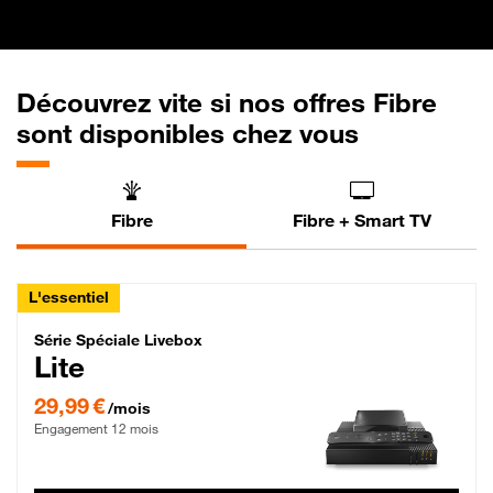
Découvrez vite si nos offres Fibre
sont disponibles chez vous
Fibre
Fibre + Smart TV
L'essentiel
Série Spéciale Livebox Lite Fibre
Série Spéciale Livebox
Lite
29,99 € par mois , Engagement 12 mois
29,99 €
/mois
Engagement 12 mois