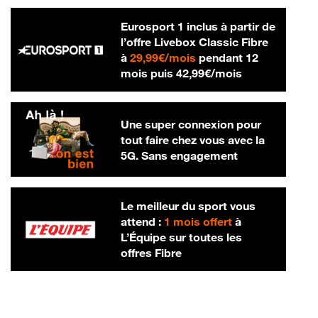
Eurosport 1 inclus à partir de
l’offre Livebox Classic Fibre
29,99 € par mois
à
29,99€/mois
pendant 12
42,99 € par m
mois puis
42,99€/mois
Une super connexion pour
tout faire chez vous avec la
5G. Sans engagement
Le meilleur du sport vous
attend :
1 mois offert
à
L’Équipe sur toutes les
offres Fibre