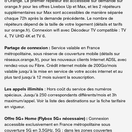
d'Orange. Le premier répéteur est accessible sur demande sur
orange.fr pour les offres Livebox Up et Max, et les 2 répéteurs
supplémentaires sur Max sont accessibles de manière séparée
chaque 72h après la demande précédente. Le nombre de
répéteurs dépend de la taille de votre logement (détails et tarifs
sur orange.fr). Connexion wifi avec Décodeur TV compatible : TV
4, TV UHD 4K et TV 6.
Partage de connexion :
Service valable en France
métropolitaine, sous réserve de couverture mobile (détails sur
réseaux.orange.fr), pour les nouveaux clients Internet ADSL avec
rendez-vous ou Fibre. Crédit internet mobile de 200Go/mois
valable jusqu'à la mise en service de votre accès internet et au
plus tard jusqu'à 12 mois suivant la souscription.
Les appels illimités
: Hors coût du service des numéros
spéciaux. Jusqu’à 250 correspondants différents/mois et 3h
maximum/appel. Voir la liste des destinations sur la fiche tarifaire
en vigueur.
Offre 5G+ Home (Flybox 5G+ nécessaire) :
Connexion
accessible exclusivement en France métropolitaine sous
couverture 5G en 3,5GHz. 5G : dans les zones couvertes