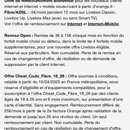
Offre de remboursement Bienvenue
pour les nouveaux clients
internet et internet + mobile souscrivant à partir d’orange.fr :
Fibre/ADSL :
-5€/mois pendant 12 mois sur Livebox Classic,
Livebox Up, Livebox Max (avec ou sans Smart TV).
Voir l'offre de remboursement sur
Internet
et
Internet+Mobile
.
Remise Open :
Remise de 3€ à 15€ chaque mois en fonction du
forfait mobile choisi ou détenu, dans la limite de 4 forfaits mobile
supplémentaires, pour une nouvelle offre Livebox éligible.
Réservé aux particuliers. Non cumulable. Perte de la remise en
cas de changement d'offre, de résiliation ou de demande de
suppression par le client internet.
Offre Cheat_Code_Fibre_18_26 :
Offre soumise à conditions,
valable à partir du 10/04/2025 en France métropolitaine, sous
réserve d’éligibilité et d’équipements compatibles, pour la
souscription à l’offre Cheat_Code_Fibre_18_26 par des clients
âgés de 18 à 26 ans et 6 mois maximum, sur présentation d’une
carte d’identité. Sans engagement. Remboursement différé de
25€/mois à partir de la 2e facture Orange après validation de la
demande et jusqu’aux 26 ans révolus du client. Un seul
remboursement par client. Non cumulable. Perte du
remboursement en cas de résiliation ou de changement d’offre.