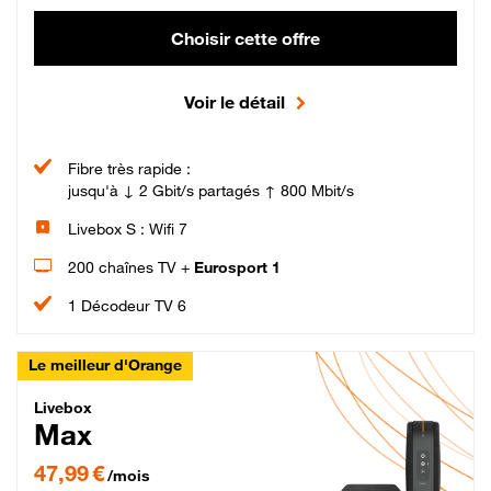
Choisir cette offre
Voir le détail
Fibre très rapide :
jusqu'à ↓ 2 Gbit/s partagés ↑ 800 Mbit/s
Livebox S : Wifi 7
200 chaînes TV +
Eurosport 1
1 Décodeur TV 6
Le meilleur d'Orange
Livebox Max Fibre
Livebox
Max
47,99 € par mois pendant 12 mois puis 57,99 € par mois, Engagement 12 moi
47,99 €
/mois