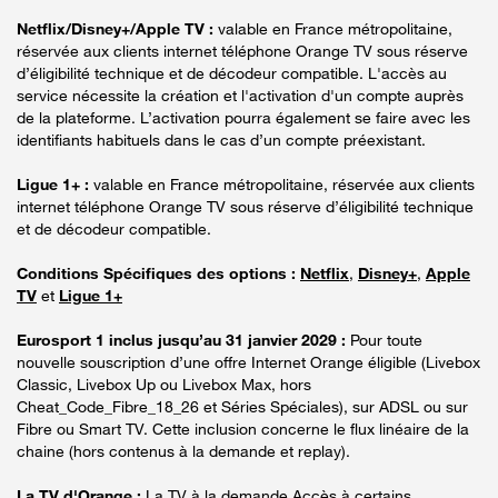
Netflix/Disney+/Apple TV :
valable en France métropolitaine,
réservée aux clients internet téléphone Orange TV sous réserve
d’éligibilité technique et de décodeur compatible. L'accès au
service nécessite la création et l'activation d'un compte auprès
de la plateforme. L’activation pourra également se faire avec les
identifiants habituels dans le cas d’un compte préexistant.
Ligue 1+ :
valable en France métropolitaine, réservée aux clients
internet téléphone Orange TV sous réserve d’éligibilité technique
et de décodeur compatible.
Conditions Spécifiques des options :
Netflix
,
Disney+
,
Apple
TV
et
Ligue 1+
Eurosport 1 inclus jusqu’au 31 janvier 2029 :
Pour toute
nouvelle souscription d’une offre Internet Orange éligible (Livebox
Classic, Livebox Up ou Livebox Max, hors
Cheat_Code_Fibre_18_26 et Séries Spéciales), sur ADSL ou sur
Fibre ou Smart TV. Cette inclusion concerne le flux linéaire de la
chaine (hors contenus à la demande et replay).
La TV d'Orange :
La TV à la demande Accès à certains