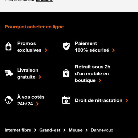
Pourquoi acheter en ligne
Promos
Paiement
exclusives
100% sécurisé
Retrait sous 2h
Livraison
d'un mobile en
gratuite
boutique
À vos cotés
Droit de rétractation
24h/24
Boutique Orange
Internet fibre
Grand-est
Meuse
Dannevoux