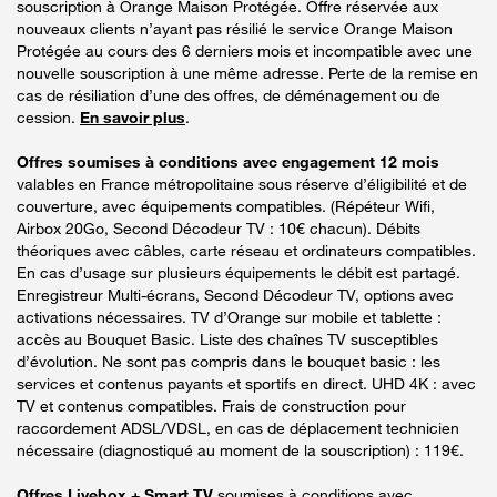
souscription à Orange Maison Protégée. Offre réservée aux
nouveaux clients n’ayant pas résilié le service Orange Maison
Protégée au cours des 6 derniers mois et incompatible avec une
nouvelle souscription à une même adresse. Perte de la remise en
cas de résiliation d’une des offres, de déménagement ou de
cession.
En savoir plus
.
Offres soumises à conditions avec engagement 12 mois
valables en France métropolitaine sous réserve d’éligibilité et de
couverture, avec équipements compatibles. (Répéteur Wifi,
Airbox 20Go, Second Décodeur TV : 10€ chacun). Débits
théoriques avec câbles, carte réseau et ordinateurs compatibles.
En cas d’usage sur plusieurs équipements le débit est partagé.
Enregistreur Multi-écrans, Second Décodeur TV, options avec
activations nécessaires. TV d’Orange sur mobile et tablette :
accès au Bouquet Basic. Liste des chaînes TV susceptibles
d’évolution. Ne sont pas compris dans le bouquet basic : les
services et contenus payants et sportifs en direct. UHD 4K : avec
TV et contenus compatibles. Frais de construction pour
raccordement ADSL/VDSL, en cas de déplacement technicien
nécessaire (diagnostiqué au moment de la souscription) : 119€.
Offres Livebox + Smart TV
soumises à conditions avec