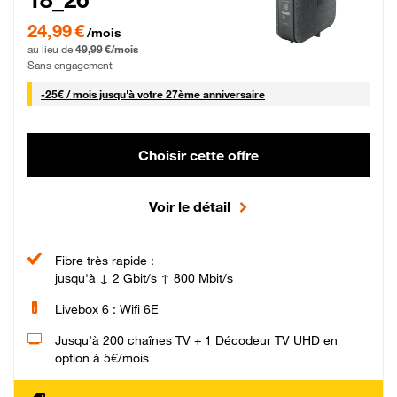
24,99 € par mois pendant 0 mois puis 49,99 € par mois, Sans engagement
24,99 €
/mois
au lieu de
49,99 €/mois
Sans engagement
25 € par mois
-
25€ / mois
jusqu'à votre 27ème anniversaire
Choisir cette offre
Voir le détail
Fibre très rapide :
jusqu'à ↓ 2 Gbit/s ↑ 800 Mbit/s
Livebox 6 : Wifi 6E
Jusqu’à 200 chaînes TV + 1 Décodeur TV UHD en
option à 5€/mois