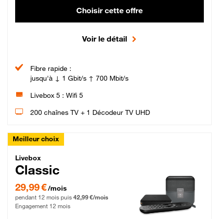
Choisir cette offre
Voir le détail
Fibre rapide :
jusqu'à ↓ 1 Gbit/s ↑ 700 Mbit/s
Livebox 5 : Wifi 5
200 chaînes TV + 1 Décodeur TV UHD
Meilleur choix
Livebox Classic Fibre
Livebox
Classic
29,99 € par mois pendant 12 mois puis 42,99 € par mois, Engagement 12 moi
29,99 €
/mois
pendant 12 mois puis
42,99 €/mois
Engagement 12 mois