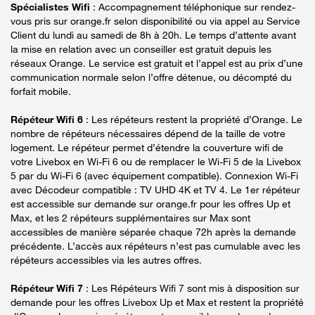
Spécialistes Wifi
: Accompagnement téléphonique sur rendez-
vous pris sur orange.fr selon disponibilité ou via appel au Service
Client du lundi au samedi de 8h à 20h. Le temps d’attente avant
la mise en relation avec un conseiller est gratuit depuis les
réseaux Orange. Le service est gratuit et l’appel est au prix d’une
communication normale selon l’offre détenue, ou décompté du
forfait mobile.
Répéteur Wifi 6
: Les répéteurs restent la propriété d’Orange. Le
nombre de répéteurs nécessaires dépend de la taille de votre
logement. Le répéteur permet d’étendre la couverture wifi de
votre Livebox en Wi-Fi 6 ou de remplacer le Wi-Fi 5 de la Livebox
5 par du Wi-Fi 6 (avec équipement compatible). Connexion Wi-Fi
avec Décodeur compatible : TV UHD 4K et TV 4. Le 1er répéteur
est accessible sur demande sur orange.fr pour les offres Up et
Max, et les 2 répéteurs supplémentaires sur Max sont
accessibles de manière séparée chaque 72h après la demande
précédente. L’accès aux répéteurs n’est pas cumulable avec les
répéteurs accessibles via les autres offres.
Répéteur Wifi 7
: Les Répéteurs Wifi 7 sont mis à disposition sur
demande pour les offres Livebox Up et Max et restent la propriété