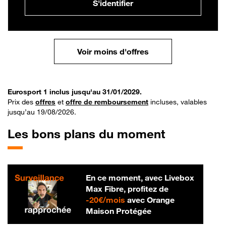
S'identifier
Voir moins d'offres
Eurosport 1 inclus jusqu'au 31/01/2029.
Prix des
offres
et
offre de remboursement
incluses, valables
jusqu’au 19/08/2026.
Les bons plans du moment
En ce moment, avec Livebox
Max Fibre, profitez de
20 € par mois
-
20€/mois
avec Orange
Maison Protégée