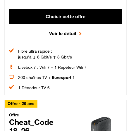
Choisir cette offre
Voir le détail
Fibre ultra rapide :
jusqu'à ↓ 8 Gbit/s ↑ 8 Gbit/s
Livebox 7 : Wifi 7 + 1 Répéteur Wifi 7
200 chaînes TV +
Eurosport 1
1 Décodeur TV 6
Offre - 26 ans
Cheat_Code Fibre_18_26
Offre
Cheat_Code
18_26