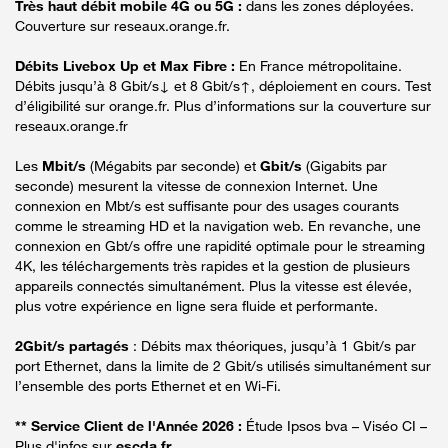
Très haut débit mobile 4G ou 5G :
dans les zones déployées.
Couverture sur reseaux.orange.fr.
Débits Livebox Up et Max Fibre :
En France métropolitaine.
Débits jusqu’à 8 Gbit/s↓ et 8 Gbit/s↑, déploiement en cours. Test
d’éligibilité sur orange.fr. Plus d’informations sur la couverture sur
reseaux.orange.fr
Les
Mbit/s
(Mégabits par seconde) et
Gbit/s
(Gigabits par
seconde) mesurent la vitesse de connexion Internet. Une
connexion en Mbt/s est suffisante pour des usages courants
comme le streaming HD et la navigation web. En revanche, une
connexion en Gbt/s offre une rapidité optimale pour le streaming
4K, les téléchargements très rapides et la gestion de plusieurs
appareils connectés simultanément. Plus la vitesse est élevée,
plus votre expérience en ligne sera fluide et performante.
2Gbit/s partagés
: Débits max théoriques, jusqu’à 1 Gbit/s par
port Ethernet, dans la limite de 2 Gbit/s utilisés simultanément sur
l’ensemble des ports Ethernet et en Wi-Fi.
** Service Client de l'Année 2026 :
Étude Ipsos bva – Viséo CI –
Plus d'infos sur
escda.fr