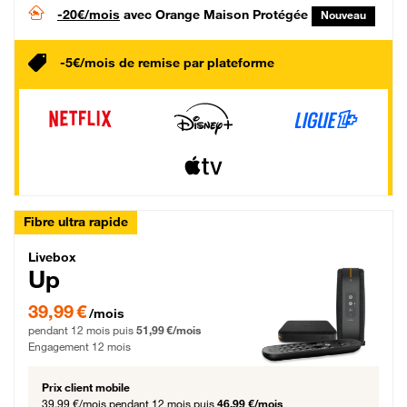
-20€/mois
avec Orange Maison Protégée
Nouveau
-5€/mois de remise par plateforme
Fibre ultra rapide
Livebox Up Fibre
Livebox
Up
39,99 € par mois pendant 12 mois puis 51,99 € par mois, Engagement 12 moi
39,99 €
/mois
pendant 12 mois puis
51,99 €/mois
Engagement 12 mois
Prix client mobile
39,99 €/mois
pendant 12 mois puis
46,99 €/mois