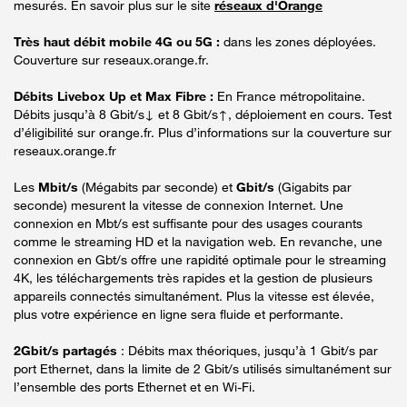
mesurés. En savoir plus sur le site
réseaux d'Orange
Très haut débit mobile 4G ou 5G :
dans les zones déployées.
Couverture sur reseaux.orange.fr.
Débits Livebox Up et Max Fibre :
En France métropolitaine.
Débits jusqu’à 8 Gbit/s↓ et 8 Gbit/s↑, déploiement en cours. Test
d’éligibilité sur orange.fr. Plus d’informations sur la couverture sur
reseaux.orange.fr
Les
Mbit/s
(Mégabits par seconde) et
Gbit/s
(Gigabits par
seconde) mesurent la vitesse de connexion Internet. Une
connexion en Mbt/s est suffisante pour des usages courants
comme le streaming HD et la navigation web. En revanche, une
connexion en Gbt/s offre une rapidité optimale pour le streaming
4K, les téléchargements très rapides et la gestion de plusieurs
appareils connectés simultanément. Plus la vitesse est élevée,
plus votre expérience en ligne sera fluide et performante.
2Gbit/s partagés
: Débits max théoriques, jusqu’à 1 Gbit/s par
port Ethernet, dans la limite de 2 Gbit/s utilisés simultanément sur
l’ensemble des ports Ethernet et en Wi-Fi.