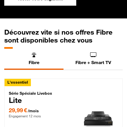
Découvrez vite si nos offres Fibre
sont disponibles chez vous
Fibre
Fibre + Smart TV
L'essentiel
Série Spéciale Livebox Lite Fibre
Série Spéciale Livebox
Lite
29,99 € par mois , Engagement 12 mois
29,99 €
/mois
Engagement 12 mois