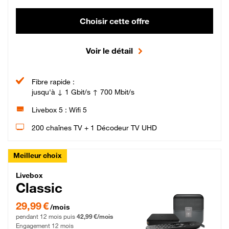
Choisir cette offre
Voir le détail
Fibre rapide :
jusqu'à ↓ 1 Gbit/s ↑ 700 Mbit/s
Livebox 5 : Wifi 5
200 chaînes TV + 1 Décodeur TV UHD
Meilleur choix
Livebox Classic Fibre
Livebox
Classic
29,99 € par mois pendant 12 mois puis 42,99 € par mois, Engagement 12 moi
29,99 €
/mois
pendant 12 mois puis
42,99 €/mois
Engagement 12 mois