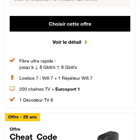
Choisir cette offre
Voir le détail
Fibre ultra rapide :
jusqu'à ↓ 8 Gbit/s ↑ 8 Gbit/s
Livebox 7 : Wifi 7 + 1 Répéteur Wifi 7
200 chaînes TV +
Eurosport 1
1 Décodeur TV 6
Offre - 26 ans
Cheat_Code Fibre_18_26
Offre
Cheat_Code