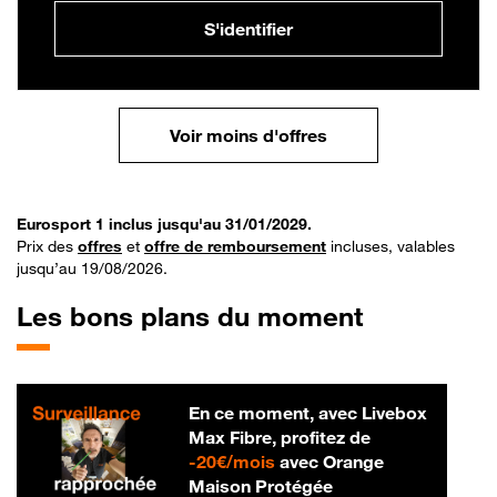
S'identifier
Voir moins d'offres
Eurosport 1 inclus jusqu'au 31/01/2029.
Prix des
offres
et
offre de remboursement
incluses, valables
jusqu’au 19/08/2026.
Les bons plans du moment
En ce moment, avec Livebox
Max Fibre, profitez de
20 € par mois
-
20€/mois
avec Orange
Maison Protégée