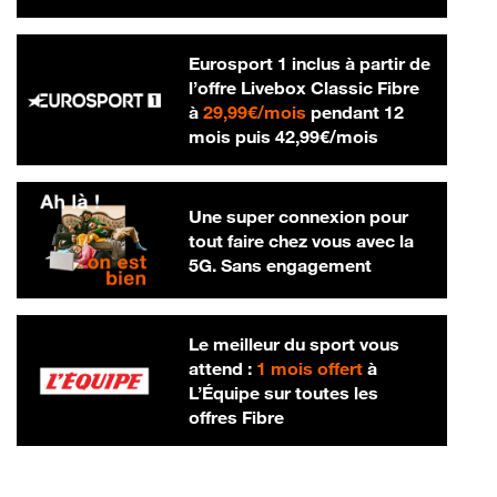
Eurosport 1 inclus à partir de
l’offre Livebox Classic Fibre
29,99 € par mois
à
29,99€/mois
pendant 12
42,99 € par m
mois puis
42,99€/mois
Une super connexion pour
tout faire chez vous avec la
5G. Sans engagement
Le meilleur du sport vous
attend :
1 mois offert
à
L’Équipe sur toutes les
offres Fibre