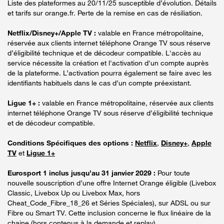
Liste des plateformes au 20/11/25 susceptible d’évolution. Détails
et tarifs sur orange.fr. Perte de la remise en cas de résiliation.
Netflix/Disney+/Apple TV :
valable en France métropolitaine,
réservée aux clients internet téléphone Orange TV sous réserve
d’éligibilité technique et de décodeur compatible. L'accès au
service nécessite la création et l'activation d'un compte auprès
de la plateforme. L’activation pourra également se faire avec les
identifiants habituels dans le cas d’un compte préexistant.
Ligue 1+ :
valable en France métropolitaine, réservée aux clients
internet téléphone Orange TV sous réserve d’éligibilité technique
et de décodeur compatible.
Conditions Spécifiques des options :
Netflix
,
Disney+
,
Apple
TV
et
Ligue 1+
Eurosport 1 inclus jusqu’au 31 janvier 2029 :
Pour toute
nouvelle souscription d’une offre Internet Orange éligible (Livebox
Classic, Livebox Up ou Livebox Max, hors
Cheat_Code_Fibre_18_26 et Séries Spéciales), sur ADSL ou sur
Fibre ou Smart TV. Cette inclusion concerne le flux linéaire de la
chaine (hors contenus à la demande et replay).