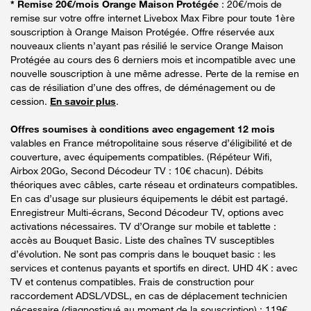
* Remise 20€/mois Orange Maison Protégée
: 20€/mois de
remise sur votre offre internet Livebox Max Fibre pour toute 1ère
souscription à Orange Maison Protégée. Offre réservée aux
nouveaux clients n’ayant pas résilié le service Orange Maison
Protégée au cours des 6 derniers mois et incompatible avec une
nouvelle souscription à une même adresse. Perte de la remise en
cas de résiliation d’une des offres, de déménagement ou de
cession.
En savoir plus
.
Offres soumises à conditions avec engagement 12 mois
valables en France métropolitaine sous réserve d’éligibilité et de
couverture, avec équipements compatibles. (Répéteur Wifi,
Airbox 20Go, Second Décodeur TV : 10€ chacun). Débits
théoriques avec câbles, carte réseau et ordinateurs compatibles.
En cas d’usage sur plusieurs équipements le débit est partagé.
Enregistreur Multi-écrans, Second Décodeur TV, options avec
activations nécessaires. TV d’Orange sur mobile et tablette :
accès au Bouquet Basic. Liste des chaînes TV susceptibles
d’évolution. Ne sont pas compris dans le bouquet basic : les
services et contenus payants et sportifs en direct. UHD 4K : avec
TV et contenus compatibles. Frais de construction pour
raccordement ADSL/VDSL, en cas de déplacement technicien
nécessaire (diagnostiqué au moment de la souscription) : 119€.