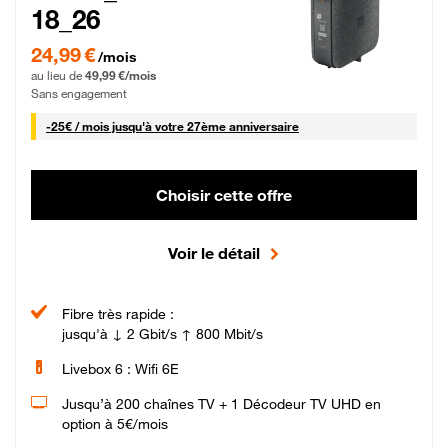
18_26
24,99 € par mois pendant 0 mois puis 49,99 € par mois, Sans engagement
24,99 €
/mois
au lieu de
49,99 €/mois
Sans engagement
25 € par mois
-
25€ / mois
jusqu'à votre 27ème anniversaire
Choisir cette offre
Voir le détail
Fibre très rapide :
jusqu'à ↓ 2 Gbit/s ↑ 800 Mbit/s
Livebox 6 : Wifi 6E
Jusqu’à 200 chaînes TV + 1 Décodeur TV UHD en
option à 5€/mois