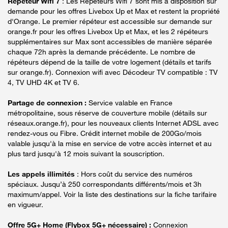
Répéteur Wifi 7
: Les Répéteurs Wifi 7 sont mis à disposition sur
demande pour les offres Livebox Up et Max et restent la propriété
d'Orange. Le premier répéteur est accessible sur demande sur
orange.fr pour les offres Livebox Up et Max, et les 2 répéteurs
supplémentaires sur Max sont accessibles de manière séparée
chaque 72h après la demande précédente. Le nombre de
répéteurs dépend de la taille de votre logement (détails et tarifs
sur orange.fr). Connexion wifi avec Décodeur TV compatible : TV
4, TV UHD 4K et TV 6.
Partage de connexion :
Service valable en France
métropolitaine, sous réserve de couverture mobile (détails sur
réseaux.orange.fr), pour les nouveaux clients Internet ADSL avec
rendez-vous ou Fibre. Crédit internet mobile de 200Go/mois
valable jusqu'à la mise en service de votre accès internet et au
plus tard jusqu'à 12 mois suivant la souscription.
Les appels illimités
: Hors coût du service des numéros
spéciaux. Jusqu’à 250 correspondants différents/mois et 3h
maximum/appel. Voir la liste des destinations sur la fiche tarifaire
en vigueur.
Offre 5G+ Home (Flybox 5G+ nécessaire) :
Connexion