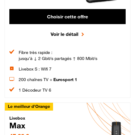
Choisir cette offre
Voir le détail
Fibre très rapide :
jusqu'à ↓ 2 Gbit/s partagés ↑ 800 Mbit/s
Livebox S : Wifi 7
200 chaînes TV +
Eurosport 1
1 Décodeur TV 6
Le meilleur d'Orange
Livebox Max Fibre
Livebox
Max
47,99 € par mois pendant 12 mois puis 57,99 € par mois, Engagement 12 moi