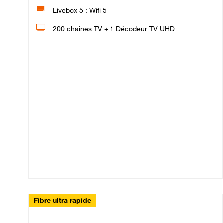
Livebox 5 : Wifi 5
200 chaînes TV + 1 Décodeur TV UHD
Fibre ultra rapide