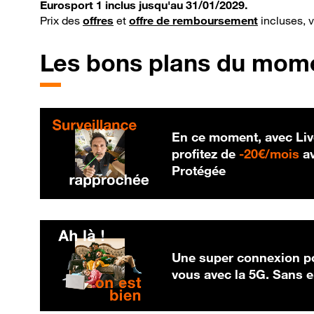
Eurosport 1 inclus jusqu'au 31/01/2029.
Prix des
offres
et
offre de remboursement
incluses, 
Les bons plans du mom
En ce moment, avec Liv
20
profitez de
-
20€/mois
av
Protégée
Une super connexion po
vous avec la 5G. Sans