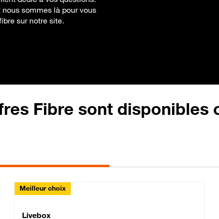
, et nous sommes là pour vous
ibre sur notre site.
fres Fibre sont disponibles
Meilleur choix
Lite Fibre
Livebox Classic Fibre
Livebox