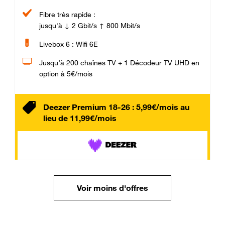
Fibre très rapide :
jusqu'à ↓ 2 Gbit/s ↑ 800 Mbit/s
Livebox 6 : Wifi 6E
Jusqu’à 200 chaînes TV + 1 Décodeur TV UHD en
option à 5€/mois
Deezer Premium 18-26 : 5,99€/mois au
lieu de 11,99€/mois
Voir moins d'offres