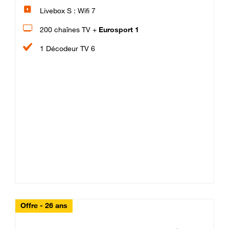
Livebox S : Wifi 7
200 chaînes TV +
Eurosport 1
1 Décodeur TV 6
Offre - 26 ans