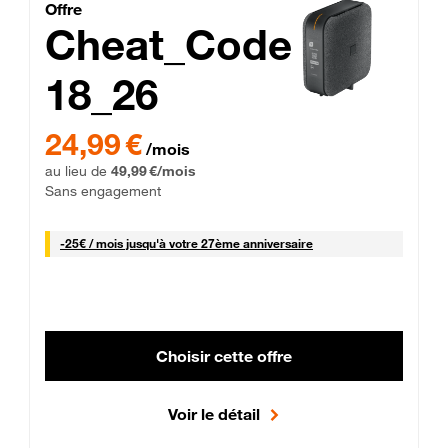
Cheat_Code Fibre_18_26
Offre
Cheat_Code
18_26
 Engagement 12 mois
24,99 € par mois pendant 0 mois puis 49,99 € par mois, Sans 
24,99 €
/mois
au lieu de
49,99 €/mois
Sans engagement
25 € par mois
-
25€ / mois
jusqu'à votre 27ème anniversaire
Choisir cette offre
Voir le détail