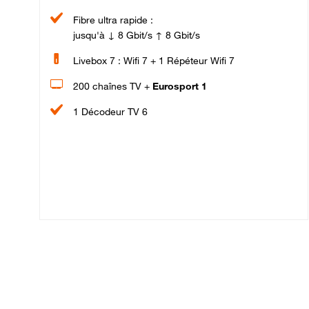
Fibre ultra rapide :
jusqu'à ↓ 8 Gbit/s ↑ 8 Gbit/s
Livebox 7 : Wifi 7 + 1 Répéteur Wifi 7
200 chaînes TV +
Eurosport 1
1 Décodeur TV 6