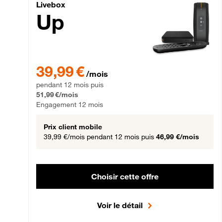
Livebox Up Fibre
Livebox
Up
39,99 € par mois pendant 12 mois puis 51,99 € par mois,
39,99 €
/mois
pendant 12 mois puis
51,99 €/mois
Engagement 12 mois
Prix client mobile
39,99 €/mois
pendant 12 mois puis
46,99 €/mois
Choisir cette offre
Voir le détail