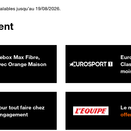
valables jusqu’au 19/08/2026.
ent
ebox Max Fibre,
Euro
 € par mois
ec Orange Maison
Clas
moi
ur tout faire chez
Le m
 engagement
offe