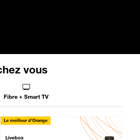
 chez vous
Fibre + Smart TV
Le meilleur d'Orange
Livebox Max Fibre
Livebox