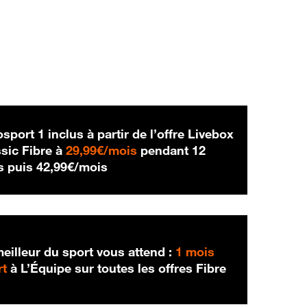
sport 1 inclus à partir de l’offre Livebox
29,99 € par mois
sic Fibre à
29,99€/mois
pendant 12
42,99 € par mois
s puis
42,99€/mois
eilleur du sport vous attend :
1 mois
rt
à L’Équipe sur toutes les offres Fibre