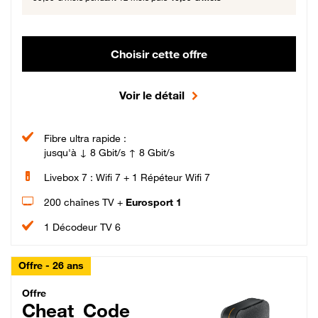
Choisir cette offre
Voir le détail
Fibre ultra rapide :
jusqu'à ↓ 8 Gbit/s ↑ 8 Gbit/s
Livebox 7 : Wifi 7 + 1 Répéteur Wifi 7
200 chaînes TV +
Eurosport 1
1 Décodeur TV 6
Offre - 26 ans
Cheat_Code Fibre_18_26
Offre
Cheat_Code