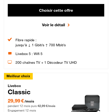
Choisir cette offre
Voir le détail
Fibre rapide :
jusqu'à ↓ 1 Gbit/s ↑ 700 Mbit/s
Livebox 5 : Wifi 5
200 chaînes TV + 1 Décodeur TV UHD
Meilleur choix
Livebox Classic Fibre
Livebox
Classic
29,99 € par mois pendant 12 mois puis 42,99 € par mois, Engagement 12 moi
29,99 €
/mois
pendant 12 mois puis
42,99 €/mois
Engagement 12 mois