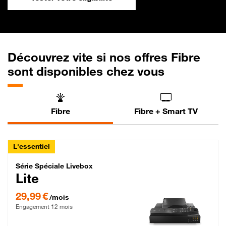
Découvrez vite si nos offres Fibre
sont disponibles chez vous
Fibre
Fibre + Smart TV
L'essentiel
Série Spéciale Livebox Lite Fibre
Série Spéciale Livebox
Lite
29,99 € par mois , Engagement 12 mois
29,99 €
/mois
Engagement 12 mois