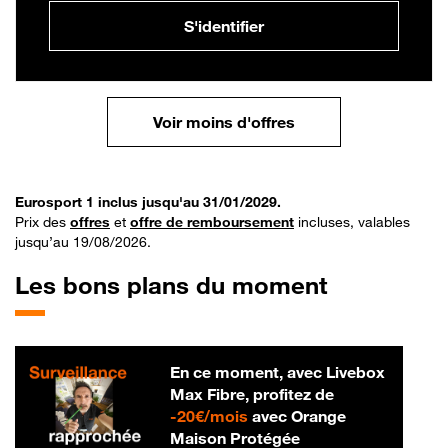
S'identifier
Voir moins d'offres
Eurosport 1 inclus jusqu'au 31/01/2029.
Prix des
offres
et
offre de remboursement
incluses, valables
jusqu’au 19/08/2026.
Les bons plans du moment
En ce moment, avec Livebox
Max Fibre, profitez de
20 € par mois
-
20€/mois
avec Orange
Maison Protégée