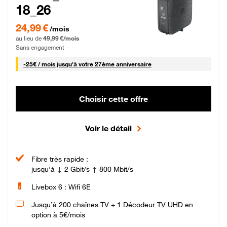
18_26
24,99 € par mois pendant 0 mois puis 49,99 € par mois, Sans engagement
24,99 €
/mois
au lieu de
49,99 €/mois
Sans engagement
25 € par mois
-
25€ / mois
jusqu'à votre 27ème anniversaire
Choisir cette offre
Voir le détail
Fibre très rapide :
jusqu'à ↓ 2 Gbit/s ↑ 800 Mbit/s
Livebox 6 : Wifi 6E
Jusqu’à 200 chaînes TV + 1 Décodeur TV UHD en
option à 5€/mois