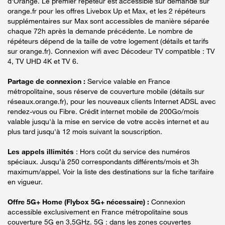
d'Orange. Le premier répéteur est accessible sur demande sur
orange.fr pour les offres Livebox Up et Max, et les 2 répéteurs
supplémentaires sur Max sont accessibles de manière séparée
chaque 72h après la demande précédente. Le nombre de
répéteurs dépend de la taille de votre logement (détails et tarifs
sur orange.fr). Connexion wifi avec Décodeur TV compatible : TV
4, TV UHD 4K et TV 6.
Partage de connexion :
Service valable en France
métropolitaine, sous réserve de couverture mobile (détails sur
réseaux.orange.fr), pour les nouveaux clients Internet ADSL avec
rendez-vous ou Fibre. Crédit internet mobile de 200Go/mois
valable jusqu'à la mise en service de votre accès internet et au
plus tard jusqu'à 12 mois suivant la souscription.
Les appels illimités
: Hors coût du service des numéros
spéciaux. Jusqu’à 250 correspondants différents/mois et 3h
maximum/appel. Voir la liste des destinations sur la fiche tarifaire
en vigueur.
Offre 5G+ Home (Flybox 5G+ nécessaire) :
Connexion
accessible exclusivement en France métropolitaine sous
couverture 5G en 3,5GHz. 5G : dans les zones couvertes