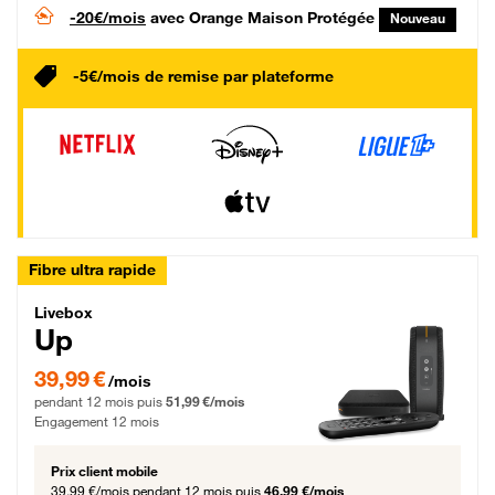
-20€/mois
avec Orange Maison Protégée
Nouveau
-5€/mois de remise par plateforme
Fibre ultra rapide
Livebox Up Fibre
Livebox
Up
39,99 € par mois pendant 12 mois puis 51,99 € par mois, Engagement 12 moi
39,99 €
/mois
pendant 12 mois puis
51,99 €/mois
Engagement 12 mois
Prix client mobile
39,99 €/mois
pendant 12 mois puis
46,99 €/mois