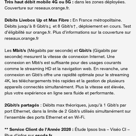
Très haut débit mobile 4G ou 5G :
dans les zones déployées.
Couverture sur reseaux.orange.fr.
Débits Livebox Up et Max Fibre :
En France métropolitaine.
Débits jusqu’à 8 Gbit/s↓ et 8 Gbit/s↑, déploiement en cours. Test
d’éligibilité sur orange.fr. Plus d’informations sur la couverture sur
reseaux.orange.fr
Les
Mbit/s
(Mégabits par seconde) et
Gbit/s
(Gigabits par
seconde) mesurent la vitesse de connexion Internet. Une
connexion en Mbt/s est suffisante pour des usages courants
comme le streaming HD et la navigation web. En revanche, une
connexion en Gbt/s offre une rapidité optimale pour le streaming
4K, les téléchargements très rapides et la gestion de plusieurs
appareils connectés simultanément. Plus la vitesse est élevée,
plus votre expérience en ligne sera fluide et performante.
2Gbit/s partagés
: Débits max théoriques, jusqu’à 1 Gbit/s par
port Ethernet, dans la limite de 2 Gbit/s utilisés simultanément sur
l’ensemble des ports Ethernet et en Wi-Fi.
** Service Client de l'Année 2026 :
Étude Ipsos bva – Viséo CI –
Plus d'infos sur
escda.fr