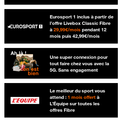
Eurosport 1 inclus à partir de
l’offre Livebox Classic Fibre
29,99 € par mois
à
29,99€/mois
pendant 12
42,99 € par m
mois puis
42,99€/mois
Une super connexion pour
tout faire chez vous avec la
5G. Sans engagement
Le meilleur du sport vous
attend :
1 mois offert
à
L’Équipe sur toutes les
offres Fibre