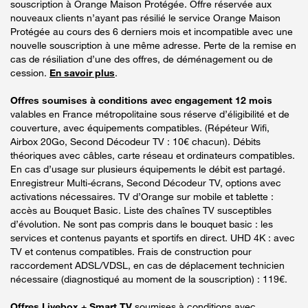
souscription à Orange Maison Protégée. Offre réservée aux
nouveaux clients n’ayant pas résilié le service Orange Maison
Protégée au cours des 6 derniers mois et incompatible avec une
nouvelle souscription à une même adresse. Perte de la remise en
cas de résiliation d’une des offres, de déménagement ou de
cession.
En savoir plus
.
Offres soumises à conditions avec engagement 12 mois
valables en France métropolitaine sous réserve d’éligibilité et de
couverture, avec équipements compatibles. (Répéteur Wifi,
Airbox 20Go, Second Décodeur TV : 10€ chacun). Débits
théoriques avec câbles, carte réseau et ordinateurs compatibles.
En cas d’usage sur plusieurs équipements le débit est partagé.
Enregistreur Multi-écrans, Second Décodeur TV, options avec
activations nécessaires. TV d’Orange sur mobile et tablette :
accès au Bouquet Basic. Liste des chaînes TV susceptibles
d’évolution. Ne sont pas compris dans le bouquet basic : les
services et contenus payants et sportifs en direct. UHD 4K : avec
TV et contenus compatibles. Frais de construction pour
raccordement ADSL/VDSL, en cas de déplacement technicien
nécessaire (diagnostiqué au moment de la souscription) : 119€.
Offres Livebox + Smart TV
soumises à conditions avec