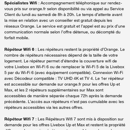
Spécialistes Wifi
: Accompagnement téléphonique sur rendez-
vous pris sur orange.fr selon disponibilité ou via appel au Service
Client du lundi au samedi de 8h à 20h. Le temps d’attente avant
la mise en relation avec un conseiller est gratuit depuis les
réseaux Orange. Le service est gratuit et l’appel est au prix d’une
communication normale selon l’offre détenue, ou décompté du
forfait mobile.
Répéteur Wifi 6
: Les répéteurs restent la propriété d’Orange. Le
nombre de répéteurs nécessaires dépend de la taille de votre
logement. Le répéteur permet d’étendre la couverture wifi de
votre Livebox en Wi-Fi 6 ou de remplacer le Wi-Fi 5 de la Livebox
5 par du Wi-Fi 6 (avec équipement compatible). Connexion Wi-Fi
avec Décodeur compatible : TV UHD 4K et TV 4. Le 1er répéteur
est accessible sur demande sur orange.fr pour les offres Up et
Max, et les 2 répéteurs supplémentaires sur Max sont
accessibles de manière séparée chaque 72h après la demande
précédente. L’accès aux répéteurs n’est pas cumulable avec les
répéteurs accessibles via les autres offres.
Répéteur Wifi 7
: Les Répéteurs Wifi 7 sont mis à disposition sur
demande pour les offres Livebox Up et Max et restent la propriété