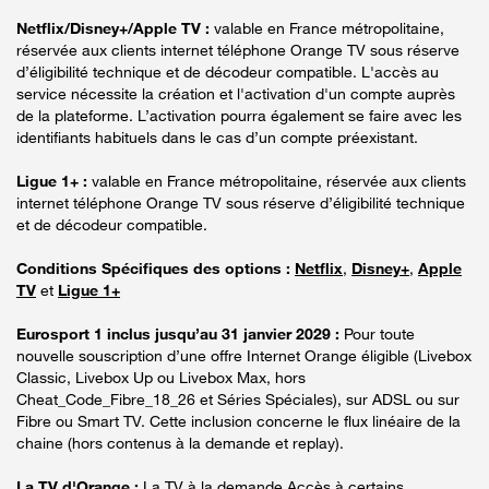
Netflix/Disney+/Apple TV :
valable en France métropolitaine,
réservée aux clients internet téléphone Orange TV sous réserve
d’éligibilité technique et de décodeur compatible. L'accès au
service nécessite la création et l'activation d'un compte auprès
de la plateforme. L’activation pourra également se faire avec les
identifiants habituels dans le cas d’un compte préexistant.
Ligue 1+ :
valable en France métropolitaine, réservée aux clients
internet téléphone Orange TV sous réserve d’éligibilité technique
et de décodeur compatible.
Conditions Spécifiques des options :
Netflix
,
Disney+
,
Apple
TV
et
Ligue 1+
Eurosport 1 inclus jusqu’au 31 janvier 2029 :
Pour toute
nouvelle souscription d’une offre Internet Orange éligible (Livebox
Classic, Livebox Up ou Livebox Max, hors
Cheat_Code_Fibre_18_26 et Séries Spéciales), sur ADSL ou sur
Fibre ou Smart TV. Cette inclusion concerne le flux linéaire de la
chaine (hors contenus à la demande et replay).
La TV d'Orange :
La TV à la demande Accès à certains