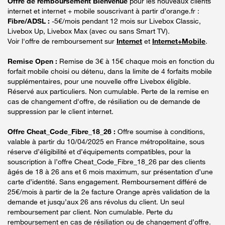
Offre de remboursement Bienvenue
pour les nouveaux clients
internet et internet + mobile souscrivant à partir d’orange.fr :
Fibre/ADSL :
-5€/mois pendant 12 mois sur Livebox Classic,
Livebox Up, Livebox Max (avec ou sans Smart TV).
Voir l'offre de remboursement sur
Internet
et
Internet+Mobile
.
Remise Open :
Remise de 3€ à 15€ chaque mois en fonction du
forfait mobile choisi ou détenu, dans la limite de 4 forfaits mobile
supplémentaires, pour une nouvelle offre Livebox éligible.
Réservé aux particuliers. Non cumulable. Perte de la remise en
cas de changement d'offre, de résiliation ou de demande de
suppression par le client internet.
Offre Cheat_Code_Fibre_18_26 :
Offre soumise à conditions,
valable à partir du 10/04/2025 en France métropolitaine, sous
réserve d’éligibilité et d’équipements compatibles, pour la
souscription à l’offre Cheat_Code_Fibre_18_26 par des clients
âgés de 18 à 26 ans et 6 mois maximum, sur présentation d’une
carte d’identité. Sans engagement. Remboursement différé de
25€/mois à partir de la 2e facture Orange après validation de la
demande et jusqu’aux 26 ans révolus du client. Un seul
remboursement par client. Non cumulable. Perte du
remboursement en cas de résiliation ou de changement d’offre.