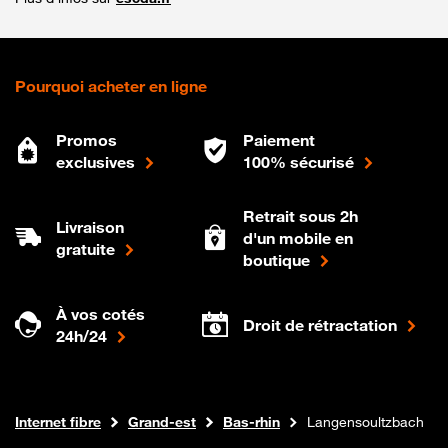
Pourquoi acheter en ligne
Promos
Paiement
exclusives
100% sécurisé
Retrait sous 2h
Livraison
d'un mobile en
gratuite
boutique
À vos cotés
Droit de rétractation
24h/24
Boutique Orange
Internet fibre
Grand-est
Bas-rhin
Langensoultzbach