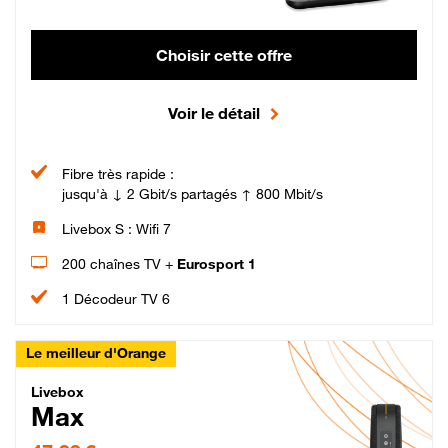
Choisir cette offre
Voir le détail
Fibre très rapide :
jusqu'à ↓ 2 Gbit/s partagés ↑ 800 Mbit/s
Livebox S : Wifi 7
200 chaînes TV +
Eurosport 1
1 Décodeur TV 6
Le meilleur d'Orange
Livebox Max Fibre
Livebox
Max
47,99 € par mois pendant 12 mois puis 57,99 € par mois, Engagement 12 moi