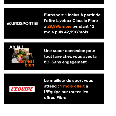
Eurosport 1 inclus à partir de
l’offre Livebox Classic Fibre
29,99 € par mois
à
29,99€/mois
pendant 12
42,99 € par m
mois puis
42,99€/mois
Une super connexion pour
tout faire chez vous avec la
5G. Sans engagement
Le meilleur du sport vous
attend :
1 mois offert
à
L’Équipe sur toutes les
offres Fibre