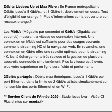
Débits Livebox Up et Max Fibre :
En France métropolitaine.
Débits jusqu’à 8 Gbit/s↓ et 8 Gbit/s↑, déploiement en cours. Test
d’éligibilité sur orange.fr. Plus d’informations sur la couverture sur
reseaux.orange.fr
Les
Mbit/s
(Mégabits par seconde) et
Gbit/s
(Gigabits par
seconde) mesurent la vitesse de connexion Internet. Une
connexion en Mbt/s est suffisante pour des usages courants
comme le streaming HD et la navigation web. En revanche, une
connexion en Gbt/s offre une rapidité optimale pour le streaming
4K, les téléchargements très rapides et la gestion de plusieurs
appareils connectés simultanément. Plus la vitesse est élevée,
plus votre expérience en ligne sera fluide et performante.
2Gbit/s partagés
: Débits max théoriques, jusqu’à 1 Gbit/s par
port Ethernet, dans la limite de 2 Gbit/s utilisés simultanément sur
l’ensemble des ports Ethernet et en Wi-Fi.
** Service Client de l'Année 2026 :
Étude Ipsos bva – Viséo CI –
Plus d'infos sur
escda.fr