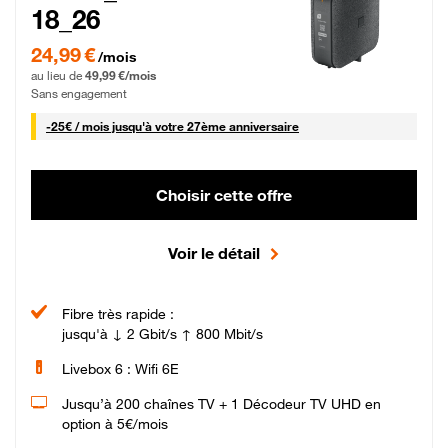
18_26
24,99 € par mois pendant 0 mois puis 49,99 € par mois, Sans engagement
24,99 €
/mois
au lieu de
49,99 €/mois
Sans engagement
25 € par mois
-
25€ / mois
jusqu'à votre 27ème anniversaire
Choisir cette offre
Voir le détail
Fibre très rapide :
jusqu'à ↓ 2 Gbit/s ↑ 800 Mbit/s
Livebox 6 : Wifi 6E
Jusqu’à 200 chaînes TV + 1 Décodeur TV UHD en
option à 5€/mois