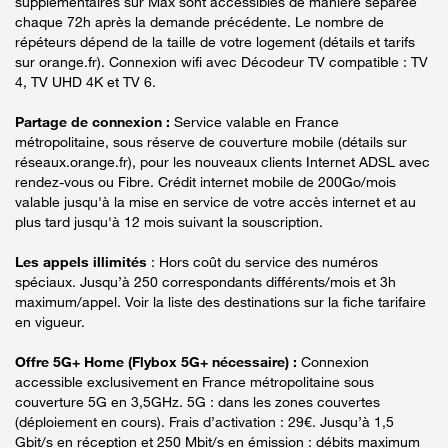
supplémentaires sur Max sont accessibles de manière séparée
chaque 72h après la demande précédente. Le nombre de
répéteurs dépend de la taille de votre logement (détails et tarifs
sur orange.fr). Connexion wifi avec Décodeur TV compatible : TV
4, TV UHD 4K et TV 6.
Partage de connexion :
Service valable en France
métropolitaine, sous réserve de couverture mobile (détails sur
réseaux.orange.fr), pour les nouveaux clients Internet ADSL avec
rendez-vous ou Fibre. Crédit internet mobile de 200Go/mois
valable jusqu'à la mise en service de votre accès internet et au
plus tard jusqu'à 12 mois suivant la souscription.
Les appels illimités
: Hors coût du service des numéros
spéciaux. Jusqu’à 250 correspondants différents/mois et 3h
maximum/appel. Voir la liste des destinations sur la fiche tarifaire
en vigueur.
Offre 5G+ Home (Flybox 5G+ nécessaire) :
Connexion
accessible exclusivement en France métropolitaine sous
couverture 5G en 3,5GHz. 5G : dans les zones couvertes
(déploiement en cours). Frais d’activation : 29€. Jusqu’à 1,5
Gbit/s en réception et 250 Mbit/s en émission : débits maximum