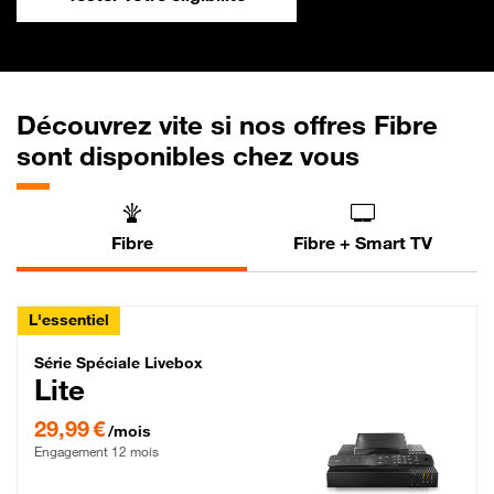
Découvrez vite si nos offres Fibre
sont disponibles chez vous
Fibre
Fibre + Smart TV
L'essentiel
Série Spéciale Livebox Lite Fibre
Série Spéciale Livebox
Lite
29,99 € par mois , Engagement 12 mois
29,99 €
/mois
Engagement 12 mois