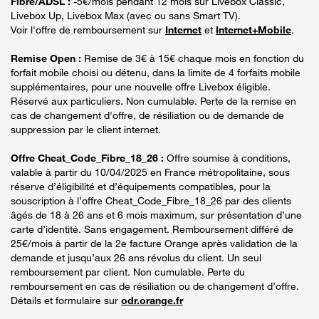
Fibre/ADSL :
-5€/mois pendant 12 mois sur Livebox Classic,
Livebox Up, Livebox Max (avec ou sans Smart TV).
Voir l'offre de remboursement sur
Internet
et
Internet+Mobile
.
Remise Open :
Remise de 3€ à 15€ chaque mois en fonction du
forfait mobile choisi ou détenu, dans la limite de 4 forfaits mobile
supplémentaires, pour une nouvelle offre Livebox éligible.
Réservé aux particuliers. Non cumulable. Perte de la remise en
cas de changement d'offre, de résiliation ou de demande de
suppression par le client internet.
Offre Cheat_Code_Fibre_18_26 :
Offre soumise à conditions,
valable à partir du 10/04/2025 en France métropolitaine, sous
réserve d’éligibilité et d’équipements compatibles, pour la
souscription à l’offre Cheat_Code_Fibre_18_26 par des clients
âgés de 18 à 26 ans et 6 mois maximum, sur présentation d’une
carte d’identité. Sans engagement. Remboursement différé de
25€/mois à partir de la 2e facture Orange après validation de la
demande et jusqu’aux 26 ans révolus du client. Un seul
remboursement par client. Non cumulable. Perte du
remboursement en cas de résiliation ou de changement d’offre.
Détails et formulaire sur
odr.orange.fr