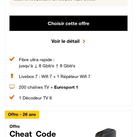
Choisir cette offre
Voir le détail
Fibre ultra rapide :
jusqu'à ↓ 8 Gbit/s ↑ 8 Gbit/s
Livebox 7 : Wifi 7 + 1 Répéteur Wifi 7
200 chaînes TV +
Eurosport 1
1 Décodeur TV 6
Offre - 26 ans
Cheat_Code Fibre_18_26
Offre
Cheat_Code