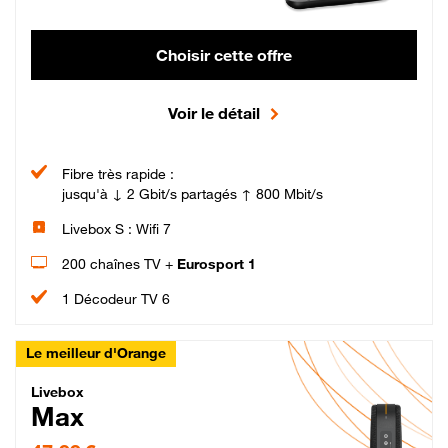
Choisir cette offre
Voir le détail
Fibre très rapide :
jusqu'à ↓ 2 Gbit/s partagés ↑ 800 Mbit/s
Livebox S : Wifi 7
200 chaînes TV +
Eurosport 1
1 Décodeur TV 6
Le meilleur d'Orange
Livebox Max Fibre
Livebox
Max
47,99 € par mois pendant 12 mois puis 57,99 € par mois, Engagement 12 moi