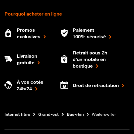
Pourquoi acheter en ligne
Promos
Paiement
exclusives
100% sécurisé
Retrait sous 2h
Livraison
d'un mobile en
gratuite
boutique
À vos cotés
Droit de rétractation
24h/24
Boutique Orange
Internet fibre
Grand-est
Bas-rhin
Weiterswiller