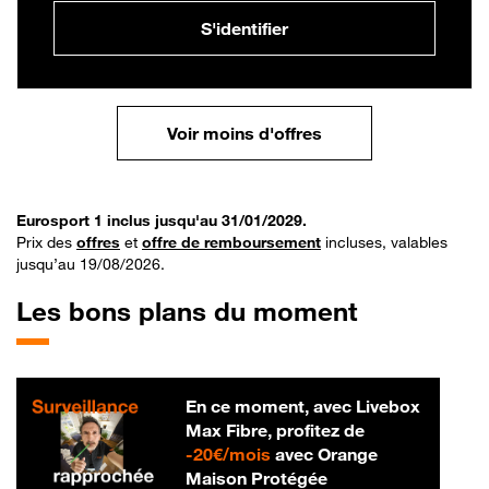
S'identifier
Voir moins d'offres
Eurosport 1 inclus jusqu'au 31/01/2029.
Prix des
offres
et
offre de remboursement
incluses, valables
jusqu’au 19/08/2026.
Les bons plans du moment
En ce moment, avec Livebox
Max Fibre, profitez de
20 € par mois
-
20€/mois
avec Orange
Maison Protégée