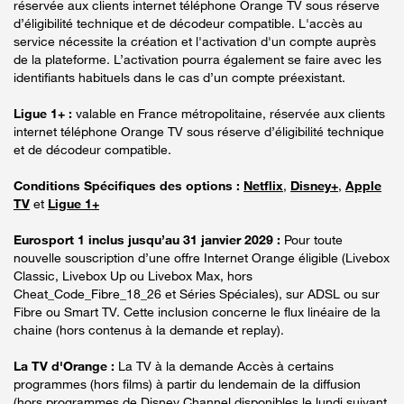
réservée aux clients internet téléphone Orange TV sous réserve
d’éligibilité technique et de décodeur compatible. L'accès au
service nécessite la création et l'activation d'un compte auprès
de la plateforme. L’activation pourra également se faire avec les
identifiants habituels dans le cas d’un compte préexistant.
Ligue 1+ :
valable en France métropolitaine, réservée aux clients
internet téléphone Orange TV sous réserve d’éligibilité technique
et de décodeur compatible.
Conditions Spécifiques des options :
Netflix
,
Disney+
,
Apple
TV
et
Ligue 1+
Eurosport 1 inclus jusqu’au 31 janvier 2029 :
Pour toute
nouvelle souscription d’une offre Internet Orange éligible (Livebox
Classic, Livebox Up ou Livebox Max, hors
Cheat_Code_Fibre_18_26 et Séries Spéciales), sur ADSL ou sur
Fibre ou Smart TV. Cette inclusion concerne le flux linéaire de la
chaine (hors contenus à la demande et replay).
La TV d'Orange :
La TV à la demande Accès à certains
programmes (hors films) à partir du lendemain de la diffusion
(hors programmes de Disney Channel disponibles le lundi suivant