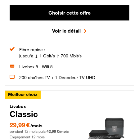
Choisir cette offre
Voir le détail
Fibre rapide :
jusqu'à ↓ 1 Gbit/s ↑ 700 Mbit/s
Livebox 5 : Wifi 5
200 chaînes TV + 1 Décodeur TV UHD
Meilleur choix
Livebox Classic Fibre
Livebox
Classic
29,99 € par mois pendant 12 mois puis 42,99 € par mois, Engagement 12 moi
29,99 €
/mois
pendant 12 mois puis
42,99 €/mois
Engagement 12 mois