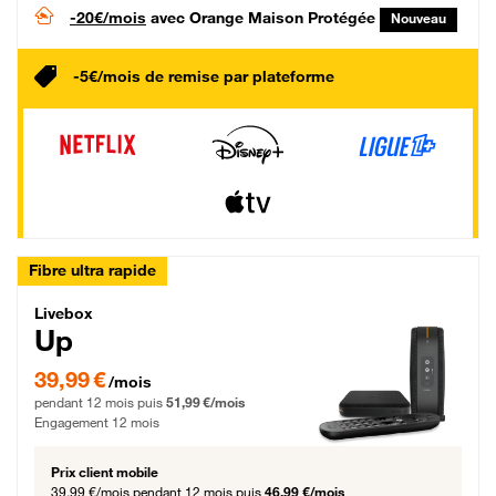
-20€/mois
avec Orange Maison Protégée
Nouveau
-5€/mois de remise par plateforme
Fibre ultra rapide
Livebox Up Fibre
Livebox
Up
39,99 € par mois pendant 12 mois puis 51,99 € par mois, Engagement 12 moi
39,99 €
/mois
pendant 12 mois puis
51,99 €/mois
Engagement 12 mois
Prix client mobile
39,99 €/mois
pendant 12 mois puis
46,99 €/mois