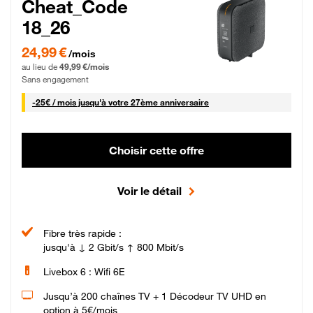
Cheat_Code
18_26
24,99 € par mois pendant 0 mois puis 49,99 € par mois, Sans engagement
24,99 €
/mois
au lieu de
49,99 €/mois
Sans engagement
25 € par mois
-
25€ / mois
jusqu'à votre 27ème anniversaire
Choisir cette offre
Voir le détail
Fibre très rapide :
jusqu'à ↓ 2 Gbit/s ↑ 800 Mbit/s
Livebox 6 : Wifi 6E
Jusqu’à 200 chaînes TV + 1 Décodeur TV UHD en
option à 5€/mois