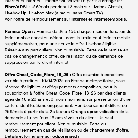
internet et internet + mobile souscrivant à partir d’orange.fr :
Fibre/ADSL :
-5€/mois pendant 12 mois sur Livebox Classic,
Livebox Up, Livebox Max (avec ou sans Smart TV).
Voir l'offre de remboursement sur
Internet
et
Internet+Mobile
.
Remise Open :
Remise de 3€ à 15€ chaque mois en fonction du
forfait mobile choisi ou détenu, dans la limite de 4 forfaits mobile
supplémentaires, pour une nouvelle offre Livebox éligible.
Réservé aux particuliers. Non cumulable. Perte de la remise en
cas de changement d'offre, de résiliation ou de demande de
suppression par le client internet.
Offre Cheat_Code_Fibre_18_26 :
Offre soumise à conditions,
valable à partir du 10/04/2025 en France métropolitaine, sous
réserve d’éligibilité et d’équipements compatibles, pour la
souscription à l’offre Cheat_Code_Fibre_18_26 par des clients
âgés de 18 à 26 ans et 6 mois maximum, sur présentation d’une
carte d’identité. Sans engagement. Remboursement différé de
25€/mois à partir de la 2e facture Orange après validation de la
demande et jusqu’aux 26 ans révolus du client. Un seul
remboursement par client. Non cumulable. Perte du
remboursement en cas de résiliation ou de changement d’offre.
Détails et formulaire sur
odr.orange.fr