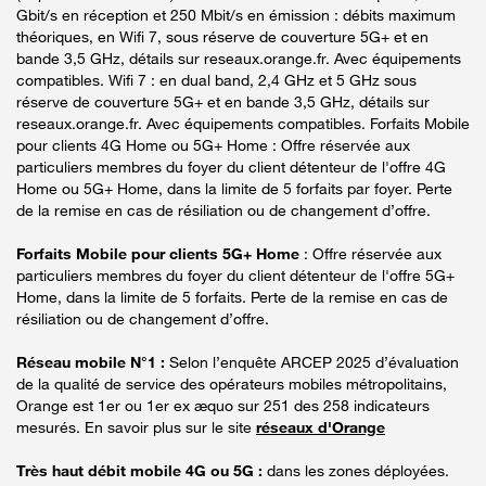
Gbit/s en réception et 250 Mbit/s en émission : débits maximum
théoriques, en Wifi 7, sous réserve de couverture 5G+ et en
bande 3,5 GHz, détails sur reseaux.orange.fr. Avec équipements
compatibles. Wifi 7 : en dual band, 2,4 GHz et 5 GHz sous
réserve de couverture 5G+ et en bande 3,5 GHz, détails sur
reseaux.orange.fr. Avec équipements compatibles. Forfaits Mobile
pour clients 4G Home ou 5G+ Home : Offre réservée aux
particuliers membres du foyer du client détenteur de l'offre 4G
Home ou 5G+ Home, dans la limite de 5 forfaits par foyer. Perte
de la remise en cas de résiliation ou de changement d’offre.
Forfaits Mobile pour clients 5G+ Home
: Offre réservée aux
particuliers membres du foyer du client détenteur de l'offre 5G+
Home, dans la limite de 5 forfaits. Perte de la remise en cas de
résiliation ou de changement d’offre.
Réseau mobile N°1 :
Selon l’enquête ARCEP 2025 d’évaluation
de la qualité de service des opérateurs mobiles métropolitains,
Orange est 1er ou 1er ex æquo sur 251 des 258 indicateurs
mesurés. En savoir plus sur le site
réseaux d'Orange
Très haut débit mobile 4G ou 5G :
dans les zones déployées.