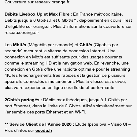
Couverture sur reseaux.orange.fr.
Débits Livebox Up et Max Fibre :
En France métropolitaine.
Débits jusqu’à 8 Gbit/s↓ et 8 Gbit/s↑, déploiement en cours. Test
d’éligibilité sur orange.fr. Plus d’informations sur la couverture sur
reseaux.orange.fr
Les
Mbit/s
(Mégabits par seconde) et
Gbit/s
(Gigabits par
seconde) mesurent la vitesse de connexion Internet. Une
connexion en Mbt/s est suffisante pour des usages courants
comme le streaming HD et la navigation web. En revanche, une
connexion en Gbt/s offre une rapidité optimale pour le streaming
4K, les téléchargements très rapides et la gestion de plusieurs
appareils connectés simultanément. Plus la vitesse est élevée,
plus votre expérience en ligne sera fluide et performante.
2Gbit/s partagés
: Débits max théoriques, jusqu’à 1 Gbit/s par
port Ethernet, dans la limite de 2 Gbit/s utilisés simultanément sur
l’ensemble des ports Ethernet et en Wi-Fi.
** Service Client de l'Année 2026 :
Étude Ipsos bva – Viséo CI –
Plus d'infos sur
escda.fr