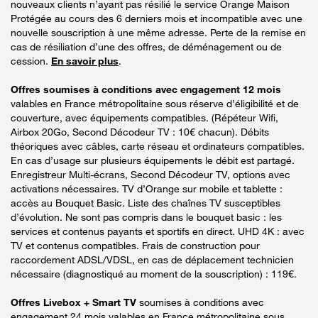
nouveaux clients n’ayant pas résilié le service Orange Maison
Protégée au cours des 6 derniers mois et incompatible avec une
nouvelle souscription à une même adresse. Perte de la remise en
cas de résiliation d’une des offres, de déménagement ou de
cession.
En savoir plus
.
Offres soumises à conditions avec engagement 12 mois
valables en France métropolitaine sous réserve d’éligibilité et de
couverture, avec équipements compatibles. (Répéteur Wifi,
Airbox 20Go, Second Décodeur TV : 10€ chacun). Débits
théoriques avec câbles, carte réseau et ordinateurs compatibles.
En cas d’usage sur plusieurs équipements le débit est partagé.
Enregistreur Multi-écrans, Second Décodeur TV, options avec
activations nécessaires. TV d’Orange sur mobile et tablette :
accès au Bouquet Basic. Liste des chaînes TV susceptibles
d’évolution. Ne sont pas compris dans le bouquet basic : les
services et contenus payants et sportifs en direct. UHD 4K : avec
TV et contenus compatibles. Frais de construction pour
raccordement ADSL/VDSL, en cas de déplacement technicien
nécessaire (diagnostiqué au moment de la souscription) : 119€.
Offres Livebox + Smart TV
soumises à conditions avec
engagement 24 mois valables en France métropolitaine sous