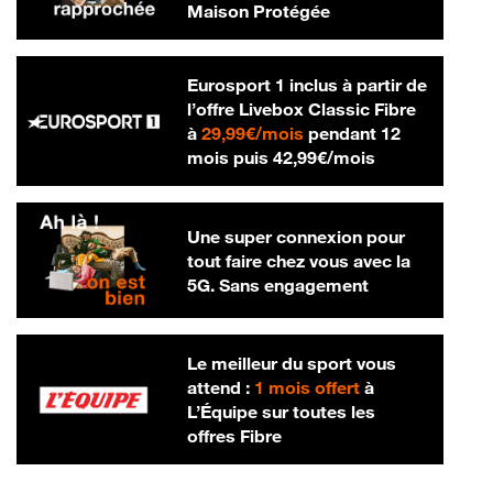
Maison Protégée
Eurosport 1 inclus à partir de
l’offre Livebox Classic Fibre
29,99 € par mois
à
29,99€/mois
pendant 12
42,99 € par m
mois puis
42,99€/mois
Une super connexion pour
tout faire chez vous avec la
5G. Sans engagement
Le meilleur du sport vous
attend :
1 mois offert
à
L’Équipe sur toutes les
offres Fibre