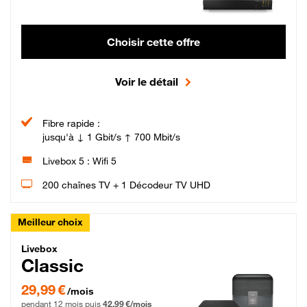
Choisir cette offre
Voir le détail
Fibre rapide :
jusqu'à ↓ 1 Gbit/s ↑ 700 Mbit/s
Livebox 5 : Wifi 5
200 chaînes TV + 1 Décodeur TV UHD
Meilleur choix
Livebox Classic Fibre
Livebox
Classic
29,99 € par mois pendant 12 mois puis 42,99 € par mois, Engagement 12 moi
29,99 €
/mois
pendant 12 mois puis
42,99 €/mois