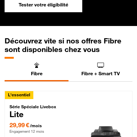
Tester votre éligibilité
Découvrez vite si nos offres Fibre
sont disponibles chez vous
Fibre
Fibre + Smart TV
L'essentiel
Série Spéciale Livebox Lite Fibre
Série Spéciale Livebox
Lite
29,99 € par mois , Engagement 12 mois
29,99 €
/mois
Engagement 12 mois