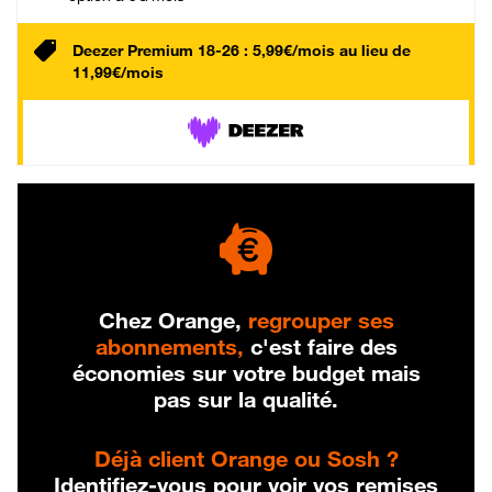
Deezer Premium 18-26 : 5,99€/mois au lieu de
11,99€/mois
Chez Orange,
regrouper ses
abonnements,
c'est faire des
économies sur votre budget mais
pas sur la qualité.
Déjà client Orange ou Sosh ?
Identifiez-vous pour voir vos remises