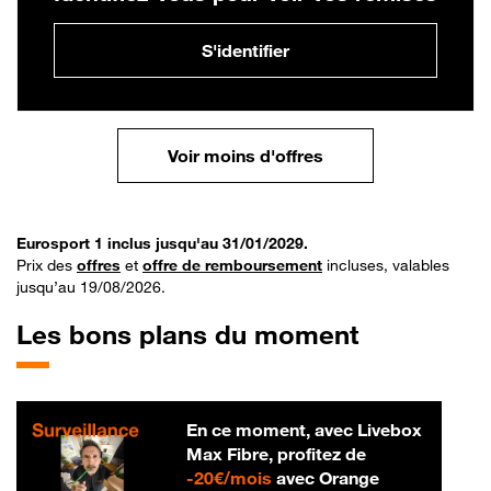
S'identifier
Voir moins d'offres
Eurosport 1 inclus jusqu'au 31/01/2029.
Prix des
offres
et
offre de remboursement
incluses, valables
jusqu’au 19/08/2026.
Les bons plans du moment
En ce moment, avec Livebox
Max Fibre, profitez de
20 € par mois
-
20€/mois
avec Orange