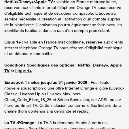
Netflix/Disney+/Apple TV :
valable en France métropolitaine,
réservée aux clients internet téléphone Orange TV sous réserve
d’éligibilité technique et de décodeur compatible. L'accès au
service nécessite la création et l'activation d'un compte auprès
de la plateforme. L’activation pourra également se faire avec les
identifiants habituels dans le cas d’un compte préexistant.
Ligue 1+ :
valable en France métropolitaine, réservée aux clients
internet téléphone Orange TV sous réserve d’éligibilité technique
et de décodeur compatible.
Conditions Spécifiques des options :
Netflix
,
Disney+
,
Apple
TV
et
Ligue 1+
Eurosport 1 inclus jusqu’au 31 janvier 2029 :
Pour toute
nouvelle souscription d’une offre Internet Orange éligible (Livebox
Classic, Livebox Up ou Livebox Max, hors
Cheat_Code_Fibre_18_26 et Séries Spéciales), sur ADSL ou sur
Fibre ou Smart TV. Cette inclusion concerne le flux linéaire de la
chaine (hors contenus à la demande et replay).
La TV d'Orange :
La TV à la demande Accès à certains
programmes (hors films) à partir du lendemain de la diffusion