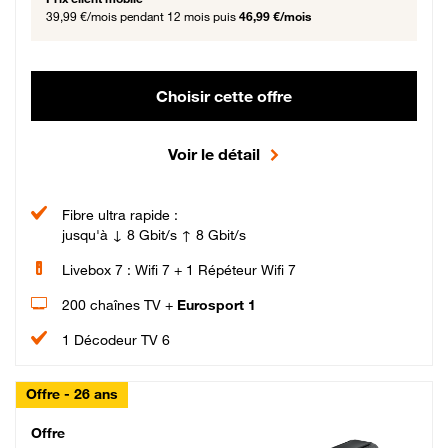
39,99 €/mois
pendant 12 mois puis
46,99 €/mois
Choisir cette offre
Voir le détail
Fibre ultra rapide :
jusqu'à ↓ 8 Gbit/s ↑ 8 Gbit/s
Livebox 7 : Wifi 7 + 1 Répéteur Wifi 7
200 chaînes TV +
Eurosport 1
1 Décodeur TV 6
Offre - 26 ans
Cheat_Code Fibre_18_26
Offre