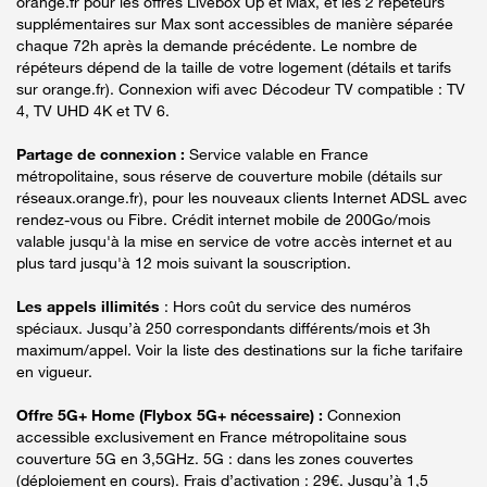
orange.fr pour les offres Livebox Up et Max, et les 2 répéteurs
supplémentaires sur Max sont accessibles de manière séparée
chaque 72h après la demande précédente. Le nombre de
répéteurs dépend de la taille de votre logement (détails et tarifs
sur orange.fr). Connexion wifi avec Décodeur TV compatible : TV
4, TV UHD 4K et TV 6.
Partage de connexion :
Service valable en France
métropolitaine, sous réserve de couverture mobile (détails sur
réseaux.orange.fr), pour les nouveaux clients Internet ADSL avec
rendez-vous ou Fibre. Crédit internet mobile de 200Go/mois
valable jusqu'à la mise en service de votre accès internet et au
plus tard jusqu'à 12 mois suivant la souscription.
Les appels illimités
: Hors coût du service des numéros
spéciaux. Jusqu’à 250 correspondants différents/mois et 3h
maximum/appel. Voir la liste des destinations sur la fiche tarifaire
en vigueur.
Offre 5G+ Home (Flybox 5G+ nécessaire) :
Connexion
accessible exclusivement en France métropolitaine sous
couverture 5G en 3,5GHz. 5G : dans les zones couvertes
(déploiement en cours). Frais d’activation : 29€. Jusqu’à 1,5