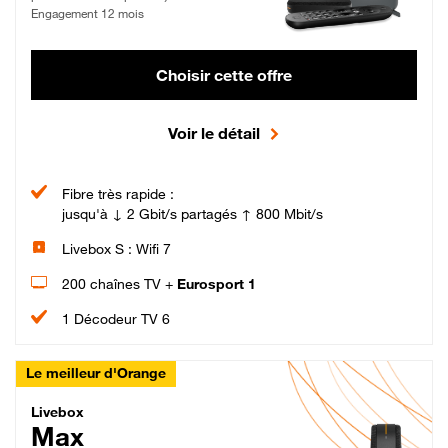
Engagement 12 mois
Choisir cette offre
Voir le détail
Fibre très rapide :
jusqu'à ↓ 2 Gbit/s partagés ↑ 800 Mbit/s
Livebox S : Wifi 7
200 chaînes TV +
Eurosport 1
1 Décodeur TV 6
Le meilleur d'Orange
Livebox Max Fibre
Livebox
Max