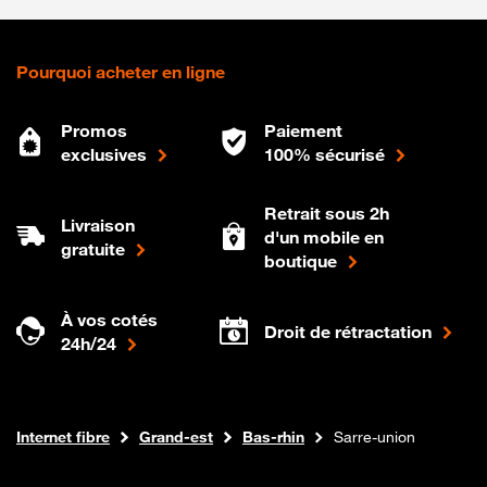
Pourquoi acheter en ligne
Promos
Paiement
exclusives
100% sécurisé
Retrait sous 2h
Livraison
d'un mobile en
gratuite
boutique
À vos cotés
Droit de rétractation
24h/24
Boutique Orange
Internet fibre
Grand-est
Bas-rhin
Sarre-union