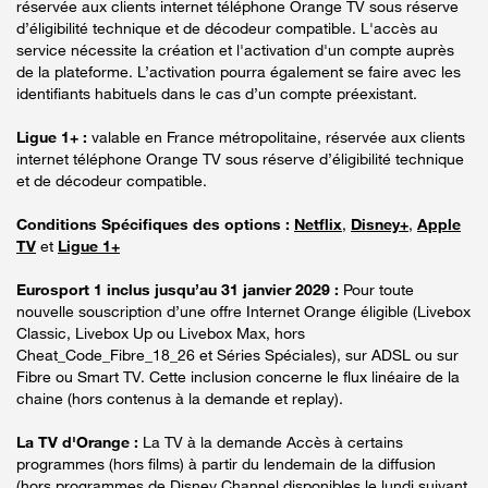
réservée aux clients internet téléphone Orange TV sous réserve
d’éligibilité technique et de décodeur compatible. L'accès au
service nécessite la création et l'activation d'un compte auprès
de la plateforme. L’activation pourra également se faire avec les
identifiants habituels dans le cas d’un compte préexistant.
Ligue 1+ :
valable en France métropolitaine, réservée aux clients
internet téléphone Orange TV sous réserve d’éligibilité technique
et de décodeur compatible.
Conditions Spécifiques des options :
Netflix
,
Disney+
,
Apple
TV
et
Ligue 1+
Eurosport 1 inclus jusqu’au 31 janvier 2029 :
Pour toute
nouvelle souscription d’une offre Internet Orange éligible (Livebox
Classic, Livebox Up ou Livebox Max, hors
Cheat_Code_Fibre_18_26 et Séries Spéciales), sur ADSL ou sur
Fibre ou Smart TV. Cette inclusion concerne le flux linéaire de la
chaine (hors contenus à la demande et replay).
La TV d'Orange :
La TV à la demande Accès à certains
programmes (hors films) à partir du lendemain de la diffusion
(hors programmes de Disney Channel disponibles le lundi suivant