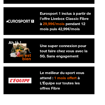
Eurosport 1 inclus à partir de
l’offre Livebox Classic Fibre
29,99 € par mois
à
29,99€/mois
pendant 12
42,99 € par m
mois puis
42,99€/mois
Une super connexion pour
tout faire chez vous avec la
5G. Sans engagement
Le meilleur du sport vous
attend :
1 mois offert
à
L’Équipe sur toutes les
offres Fibre