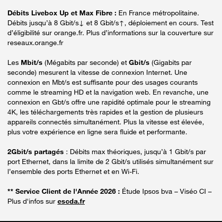
Débits Livebox Up et Max Fibre :
En France métropolitaine.
Débits jusqu’à 8 Gbit/s↓ et 8 Gbit/s↑, déploiement en cours. Test
d’éligibilité sur orange.fr. Plus d’informations sur la couverture sur
reseaux.orange.fr
Les
Mbit/s
(Mégabits par seconde) et
Gbit/s
(Gigabits par
seconde) mesurent la vitesse de connexion Internet. Une
connexion en Mbt/s est suffisante pour des usages courants
comme le streaming HD et la navigation web. En revanche, une
connexion en Gbt/s offre une rapidité optimale pour le streaming
4K, les téléchargements très rapides et la gestion de plusieurs
appareils connectés simultanément. Plus la vitesse est élevée,
plus votre expérience en ligne sera fluide et performante.
2Gbit/s partagés
: Débits max théoriques, jusqu’à 1 Gbit/s par
port Ethernet, dans la limite de 2 Gbit/s utilisés simultanément sur
l’ensemble des ports Ethernet et en Wi-Fi.
** Service Client de l'Année 2026 :
Étude Ipsos bva – Viséo CI –
Plus d'infos sur
escda.fr