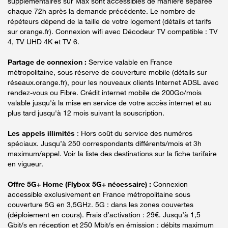
supplémentaires sur Max sont accessibles de manière séparée
chaque 72h après la demande précédente. Le nombre de
répéteurs dépend de la taille de votre logement (détails et tarifs
sur orange.fr). Connexion wifi avec Décodeur TV compatible : TV
4, TV UHD 4K et TV 6.
Partage de connexion :
Service valable en France
métropolitaine, sous réserve de couverture mobile (détails sur
réseaux.orange.fr), pour les nouveaux clients Internet ADSL avec
rendez-vous ou Fibre. Crédit internet mobile de 200Go/mois
valable jusqu'à la mise en service de votre accès internet et au
plus tard jusqu'à 12 mois suivant la souscription.
Les appels illimités
: Hors coût du service des numéros
spéciaux. Jusqu’à 250 correspondants différents/mois et 3h
maximum/appel. Voir la liste des destinations sur la fiche tarifaire
en vigueur.
Offre 5G+ Home (Flybox 5G+ nécessaire) :
Connexion
accessible exclusivement en France métropolitaine sous
couverture 5G en 3,5GHz. 5G : dans les zones couvertes
(déploiement en cours). Frais d’activation : 29€. Jusqu’à 1,5
Gbit/s en réception et 250 Mbit/s en émission : débits maximum