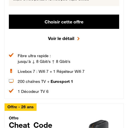
Choisir cette offre
Voir le détail
Fibre ultra rapide :
jusqu'à ↓ 8 Gbit/s ↑ 8 Gbit/s
Livebox 7 : Wifi 7 + 1 Répéteur Wifi 7
200 chaînes TV +
Eurosport 1
1 Décodeur TV 6
Offre - 26 ans
Cheat_Code Fibre_18_26
Offre
Cheat_Code