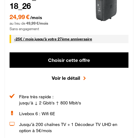
18_26
24,99 € par mois pendant 0 mois puis 49,99 € par mois, Sans engagement
24,99 €
/mois
au lieu de
49,99 €/mois
Sans engagement
25 € par mois
-
25€ / mois
jusqu'à votre 27ème anniversaire
Choisir cette offre
Voir le détail
Fibre très rapide :
jusqu'à ↓ 2 Gbit/s ↑ 800 Mbit/s
Livebox 6 : Wifi 6E
Jusqu’à 200 chaînes TV + 1 Décodeur TV UHD en
option à 5€/mois