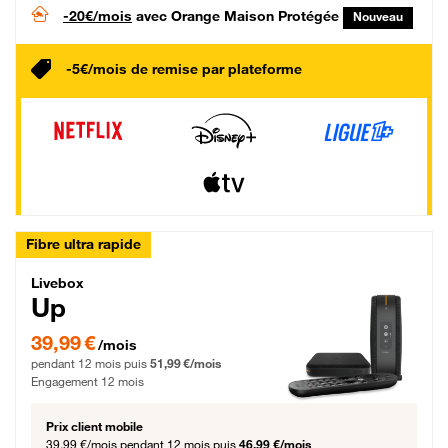
-20€/mois
avec Orange Maison Protégée
Nouveau
-5€/mois de remise par plateforme
Fibre ultra rapide
Livebox Up Fibre
Livebox
Up
39,99 € par mois pendant 12 mois puis 51,99 € par mois, Engagement 12 moi
39,99 €
/mois
pendant 12 mois puis
51,99 €/mois
Engagement 12 mois
Prix client mobile
39,99 €/mois
pendant 12 mois puis
46,99 €/mois