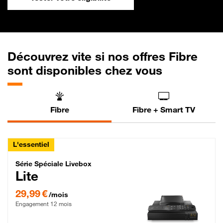
Découvrez vite si nos offres Fibre
sont disponibles chez vous
Fibre
Fibre + Smart TV
L'essentiel
Série Spéciale Livebox Lite Fibre
Série Spéciale Livebox
Lite
29,99 € par mois , Engagement 12 mois
29,99 €
/mois
Engagement 12 mois