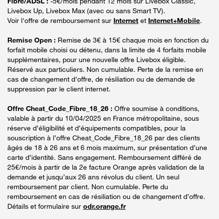
Fibre/ADSL :
-5€/mois pendant 12 mois sur Livebox Classic,
Livebox Up, Livebox Max (avec ou sans Smart TV).
Voir l'offre de remboursement sur
Internet
et
Internet+Mobile
.
Remise Open :
Remise de 3€ à 15€ chaque mois en fonction du
forfait mobile choisi ou détenu, dans la limite de 4 forfaits mobile
supplémentaires, pour une nouvelle offre Livebox éligible.
Réservé aux particuliers. Non cumulable. Perte de la remise en
cas de changement d'offre, de résiliation ou de demande de
suppression par le client internet.
Offre Cheat_Code_Fibre_18_26 :
Offre soumise à conditions,
valable à partir du 10/04/2025 en France métropolitaine, sous
réserve d’éligibilité et d’équipements compatibles, pour la
souscription à l’offre Cheat_Code_Fibre_18_26 par des clients
âgés de 18 à 26 ans et 6 mois maximum, sur présentation d’une
carte d’identité. Sans engagement. Remboursement différé de
25€/mois à partir de la 2e facture Orange après validation de la
demande et jusqu’aux 26 ans révolus du client. Un seul
remboursement par client. Non cumulable. Perte du
remboursement en cas de résiliation ou de changement d’offre.
Détails et formulaire sur
odr.orange.fr