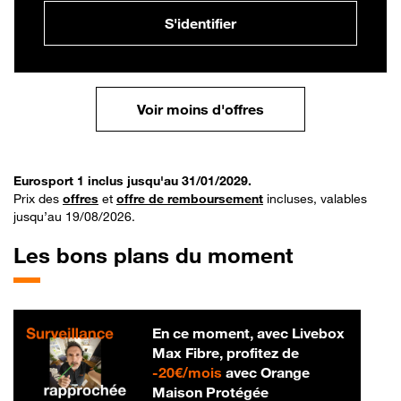
S'identifier
Voir moins d'offres
Eurosport 1 inclus jusqu'au 31/01/2029.
Prix des
offres
et
offre de remboursement
incluses, valables
jusqu’au 19/08/2026.
Les bons plans du moment
En ce moment, avec Livebox
Max Fibre, profitez de
20 € par mois
-
20€/mois
avec Orange
Maison Protégée