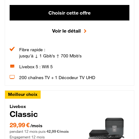
Choisir cette offre
Voir le détail
Fibre rapide :
jusqu'à ↓ 1 Gbit/s ↑ 700 Mbit/s
Livebox 5 : Wifi 5
200 chaînes TV + 1 Décodeur TV UHD
Meilleur choix
Livebox Classic Fibre
Livebox
Classic
29,99 € par mois pendant 12 mois puis 42,99 € par mois, Engagement 12 moi
29,99 €
/mois
pendant 12 mois puis
42,99 €/mois
Engagement 12 mois