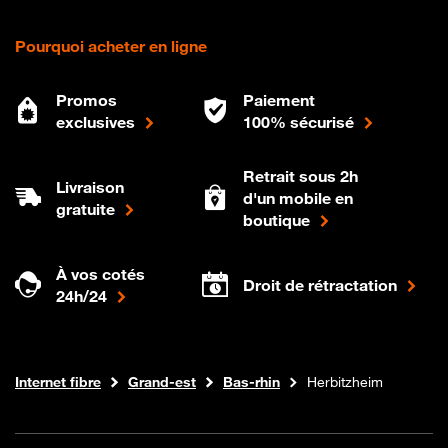
Pourquoi acheter en ligne
Promos
Paiement
exclusives
100% sécurisé
Retrait sous 2h
Livraison
d'un mobile en
gratuite
boutique
À vos cotés
Droit de rétractation
24h/24
Boutique Orange
Internet fibre
Grand-est
Bas-rhin
Herbitzheim