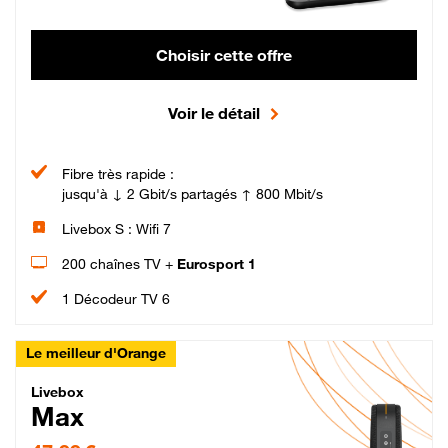
Choisir cette offre
Voir le détail
Fibre très rapide :
jusqu'à ↓ 2 Gbit/s partagés ↑ 800 Mbit/s
Livebox S : Wifi 7
200 chaînes TV +
Eurosport 1
1 Décodeur TV 6
Le meilleur d'Orange
Livebox Max Fibre
Livebox
Max
47,99 € par mois pendant 12 mois puis 57,99 € par mois, Engagement 12 moi